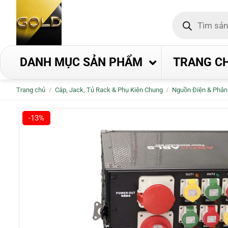
Bỏ
Tìm
qua
kiếm
nội
sản
phẩm
dung
DANH MỤC SẢN PHẨM
TRANG C
Trang chủ
/
Cáp, Jack, Tủ Rack & Phụ Kiện Chung
/
Nguồn Điện & Phân
-13%