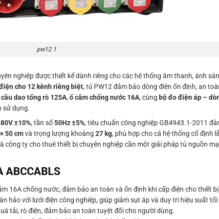
pw12 1
n nghiệp được thiết kế dành riêng cho các hệ thống âm thanh, ánh sán
điện cho 12 kênh riêng biệt
, tủ PW12 đảm bảo dòng điện ổn định, an toà
g
cầu dao tổng rò 125A
,
ổ cắm chống nước 16A
, cùng
bộ đo điện áp – dò
h sử dụng.
380V ±10%
, tần số
50Hz ±5%
, tiêu chuẩn công nghiệp GB4943.1-2011 đả
 × 50 cm
và trọng lượng khoảng
27 kg
, phù hợp cho cả hệ thống cố định lẫ
, và công ty cho thuê thiết bị chuyên nghiệp cần một giải pháp tủ nguồn m
6A ABCCABLS
ắm 16A chống nước, đảm bảo an toàn và ổn định khi cấp điện cho thiết bị
 hảo với lưới điện công nghiệp, giúp giảm sụt áp và duy trì hiệu suất tối
uá tải, rò điện, đảm bảo an toàn tuyệt đối cho người dùng.