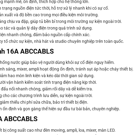
ng mạnh mẽ, ổn định, thích hợp cho hệ thống lớn.
trạng nguồn điện tức thời, hỗ trợ xử lý nhanh khi có sự cố.
 xuất và độ bền cao trong mọi điều kiện môi trường.
ng chịu va đập, giúp tủ bền bỉ trong môi trường sự kiện ngoài trời.
o tác và quản lý dây điện trong quá trình sử dụng.
 điện nhanh chóng, đảm bảo nguồn cấp chính xác.
y tổ chức sự kiện, nhà hát và studio chuyên nghiệp trên toàn quốc.
kênh 16A ABCCABLS
hống nước giúp bảo vệ người dùng khỏi sự cố điện nguy hiểm.
nh sáng, mixer, ampli hoạt động ổn định, tránh sụt áp hoặc cháy thiết bị.
ảm hao mòn linh kiện và kéo dài thời gian sử dụng.
ời vận hành kiểm soát tình trạng điện năng kịp thời.
đấu nối nhanh chóng, giảm rối dây và dễ kiểm tra.
g cho các chương trình lưu diễn, sự kiện ngoài trời.
m thiểu chi phí sửa chữa, bảo trì thiết bị điện.
 ổn định và gọn gàng thể hiện sự đầu tư bài bản, chuyên nghiệp.
6A ABCCABLS
 bị công suất cao như đèn moving, ampli, loa, mixer, màn LED.