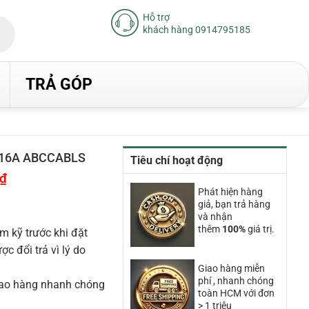
Hỗ trợ
khách hàng 0914795185
TRẢ GÓP
h 16A ABCCABLS
Tiêu chí hoạt động
₫
Giá
hiện
Phát hiện hàng
tại
giả, bạn trả hàng
là:
18.250.000₫.
và nhận
thêm
100%
giá trị.
m kỹ trước khi đặt
 đổi trả vì lý do
Giao hàng miễn
phí , nhanh chóng
iao hàng nhanh chóng
toàn HCM với đơn
> 1 triệu