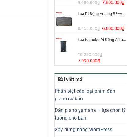
8.800.000₫.
Giá
Giá
7.800.000
₫
9.980.000
₫
gốc
hiện
Loa Di Động Arirang BRAVO 8 800W Có Micro
là:
tại
9.980.000₫.
là:
7.800
Giá
Giá
6.600.000
₫
8.450.000
₫
gốc
hiện
Loa Karaoke Di Động Arirang EDGE-X Model I
là:
tại
8.450.000₫.
là:
6.600
10.230.000
₫
Giá
Giá
7.990.000
₫
gốc
hiện
là:
tại
Bài viết mới
10.230.000₫.
là:
7.990.000₫.
Phân biệt các loại phím đàn
piano cơ bản
Đàn piano yamaha – lựa chọn lý
tưởng cho bạn
Xây dựng bằng WordPress