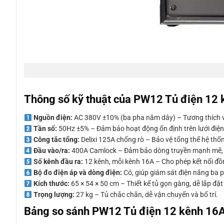
Thông số kỹ thuật của PW12 Tủ điện 1
Nguồn điện:
AC 380V ±10% (ba pha năm dây) – Tương thích vớ
Tần số:
50Hz ±5% – Đảm bảo hoạt động ổn định trên lưới điện
Công tắc tổng:
Delixi 125A chống rò – Bảo vệ tổng thể hệ thống
Đầu vào/ra:
400A Camlock – Đảm bảo dòng truyền mạnh mẽ, th
Số kênh đầu ra:
12 kênh, mỗi kênh 16A – Cho phép kết nối đồng
Bộ đo điện áp và dòng điện:
Có, giúp giám sát điện năng ba 
Kích thước:
65 × 54 × 50 cm – Thiết kế tủ gọn gàng, dễ lắp đặt
Trọng lượng:
27 kg – Tủ chắc chắn, dễ vận chuyển và bố trí.
Bảng so sánh PW12 Tủ điện 12 kênh 16