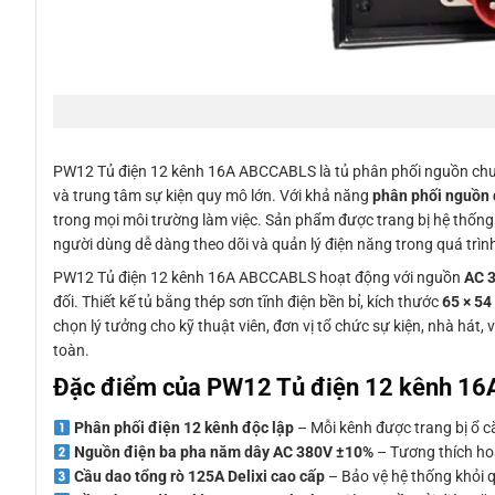
PW12 Tủ điện 12 kênh 16A ABCCABLS là tủ phân phối nguồn chuyê
và trung tâm sự kiện quy mô lớn. Với khả năng
phân phối nguồn 
trong mọi môi trường làm việc. Sản phẩm được trang bị hệ thốn
người dùng dễ dàng theo dõi và quản lý điện năng trong quá trìn
PW12 Tủ điện 12 kênh 16A ABCCABLS hoạt động với nguồn
AC 
đối. Thiết kế tủ bằng thép sơn tĩnh điện bền bỉ, kích thước
65 × 54
chọn lý tưởng cho kỹ thuật viên, đơn vị tổ chức sự kiện, nhà hát
toàn.
Đặc điểm của PW12 Tủ điện 12 kênh 1
Phân phối điện 12 kênh độc lập
– Mỗi kênh được trang bị ổ c
Nguồn điện ba pha năm dây AC 380V ±10%
– Tương thích hoàn
Cầu dao tổng rò 125A Delixi cao cấp
– Bảo vệ hệ thống khỏi q