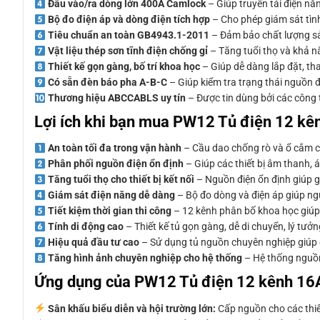
Đầu vào/ra dòng lớn 400A Camlock
– Giúp truyền tải điện nă
Bộ đo điện áp và dòng điện tích hợp
– Cho phép giám sát tình 
Tiêu chuẩn an toàn GB4943.1-2011
– Đảm bảo chất lượng sản
Vật liệu thép sơn tĩnh điện chống gỉ
– Tăng tuổi thọ và khả nă
Thiết kế gọn gàng, bố trí khoa học
– Giúp dễ dàng lắp đặt, tha
Có sẵn đèn báo pha A-B-C
– Giúp kiểm tra trạng thái nguồn
Thương hiệu ABCCABLS uy tín
– Được tin dùng bởi các công t
Lợi ích khi bạn mua PW12 Tủ điện 12 
An toàn tối đa trong vận hành
– Cầu dao chống rò và ổ cắm c
Phân phối nguồn điện ổn định
– Giúp các thiết bị âm thanh, á
Tăng tuổi thọ cho thiết bị kết nối
– Nguồn điện ổn định giúp gi
Giám sát điện năng dễ dàng
– Bộ đo dòng và điện áp giúp ngư
Tiết kiệm thời gian thi công
– 12 kênh phân bố khoa học giúp 
Tính di động cao
– Thiết kế tủ gọn gàng, dễ di chuyển, lý tưởn
Hiệu quả đầu tư cao
– Sử dụng tủ nguồn chuyên nghiệp giúp giả
Tăng hình ảnh chuyên nghiệp cho hệ thống
– Hệ thống nguồn
Ứng dụng của PW12 Tủ điện 12 kênh 1
Sân khấu biểu diễn và hội trường lớn:
Cấp nguồn cho các thiết