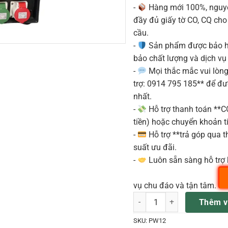
-
Hàng mới 100%, nguyê
đầy đủ giấy tờ CO, CQ ch
cầu.
-
Sản phẩm được bảo h
bảo chất lượng và dịch vụ
-
Mọi thắc mắc vui lòng 
trợ: 0914 795 185** để đ
nhất.
-
Hỗ trợ thanh toán **
tiền) hoặc chuyển khoản ti
-
Hỗ trợ **trả góp qua th
suất ưu đãi.
-
Luôn sẵn sàng hỗ trợ 
vụ chu đáo và tận tâm.
PW12 Tủ điện 12 kênh 16A A
Thêm v
SKU:
PW12