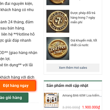
n đai nguyên kiện,
o khách hàng có nhu
Được phép đổi trả
hàng trong 7 ngày
ành 24 tháng, đảm
miễn phí
 sau bán hàng.
liên hệ **Hotline hỗ
ược giải đáp nhanh
Giá khuyến mãi, tốt
nhất cả nước
COD** (giao hàng nhận
ện lợi.
ẻ tín dụng** với lãi
Xem thêm Hot sales
khách hàng với dịch
Sản phẩm mới cập nhật
Đặt hàng ngay
BCCABLS số lượng
Arirang BA6 60W Loa kiểm âm Bluetooth 5.3
ào giỏ hàng
Giá
Giá
1.900.000
₫
3.390.000
₫