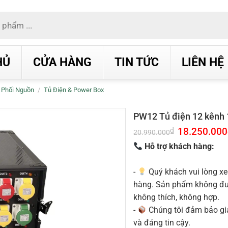
HỦ
CỬA HÀNG
TIN TỨC
LIÊN HỆ
 Phối Nguồn
/
Tủ Điện & Power Box
PW12 Tủ điện 12 kên
Giá
18.250.000
₫
20.990.000
gốc
là:
Hỗ trợ khách hàng:
20.990.000₫.
-
Quý khách vui lòng xe
hàng. Sản phẩm không được
không thích, không hợp.
-
Chúng tôi đảm bảo g
và đáng tin cậy.