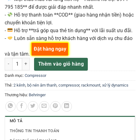
795 185** để được giải đáp nhanh nhất.
-
Hỗ trợ thanh toán **COD** (giao hàng nhận tiền) hoặc
chuyển khoản tiện lợi.
-
Hỗ trợ **trả góp qua thẻ tín dụng** với lãi suất ưu đãi.
-
Luôn sẵn sàng hỗ trợ khách hàng với dịch vụ chu đáo
Đặt hàng ngay
và tận tâm.
Behringer 369 – Bộ Nén Âm Stereo 2 Kênh Rackmounted số lượng
Thêm vào giỏ hàng
Danh mục:
Compressor
Thẻ:
2 kênh
,
bộ nén âm thanh
,
compressor
,
rackmount
,
xử lý dynamics
Thương hiệu:
Behringer
MÔ TẢ
THÔNG TIN THANH TOÁN