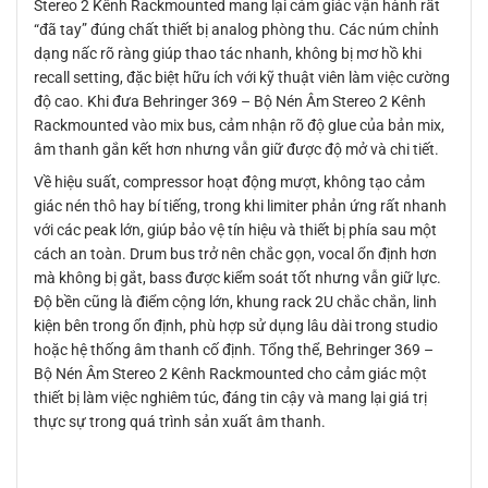
Stereo 2 Kênh Rackmounted mang lại cảm giác vận hành rất
“đã tay” đúng chất thiết bị analog phòng thu. Các núm chỉnh
dạng nấc rõ ràng giúp thao tác nhanh, không bị mơ hồ khi
recall setting, đặc biệt hữu ích với kỹ thuật viên làm việc cường
độ cao. Khi đưa Behringer 369 – Bộ Nén Âm Stereo 2 Kênh
Rackmounted vào mix bus, cảm nhận rõ độ glue của bản mix,
âm thanh gắn kết hơn nhưng vẫn giữ được độ mở và chi tiết.
Về hiệu suất, compressor hoạt động mượt, không tạo cảm
giác nén thô hay bí tiếng, trong khi limiter phản ứng rất nhanh
với các peak lớn, giúp bảo vệ tín hiệu và thiết bị phía sau một
cách an toàn. Drum bus trở nên chắc gọn, vocal ổn định hơn
mà không bị gắt, bass được kiểm soát tốt nhưng vẫn giữ lực.
Độ bền cũng là điểm cộng lớn, khung rack 2U chắc chắn, linh
kiện bên trong ổn định, phù hợp sử dụng lâu dài trong studio
hoặc hệ thống âm thanh cố định. Tổng thể, Behringer 369 –
Bộ Nén Âm Stereo 2 Kênh Rackmounted cho cảm giác một
thiết bị làm việc nghiêm túc, đáng tin cậy và mang lại giá trị
thực sự trong quá trình sản xuất âm thanh.