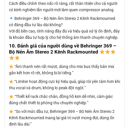
Cách điều chỉnh theo nấc rõ ràng, rất thân thiện cho cả người
có kinh nghiệm lẫn người mới làm quen compressor analog.
Behringer 369 – Bộ Nén Âm Stereo 2 Kênh Rackmounted
có đáng đầu tư lâu dài không?
Với độ bền cao, tính năng đầy đủ và hiệu quả xử lý ổn định, đây
là khoản đầu tư hợp lý cho hệ thống âm thanh chuyên nghiệp.
10. Đánh giá của người dùng về Behringer 369 –
Bộ Nén Âm Stereo 2 Kênh Rackmounted
“Âm thanh nén rất mượt, dùng cho mix bus thấy bản mix
gắn kết hơn rõ rệt, không bị bí tiếng.”
“Limiter hoạt động cực kỳ hiệu quả, giúp tôi yên tâm hơn khi
thu vocal và drum, không lo peak đột ngột.”
“Thiết kế rack chắc chắn, đồng hồ kim dễ nhìn, cảm giác
đúng chất thiết bị phòng thu chuyên nghiệp.”
“So với mức đầu tư, Behringer 369 – Bộ Nén Âm Stereo 2
Kênh Rackmounted mang lại giá trị vượt mong đợi, dùng ổn
định lâu dài.”