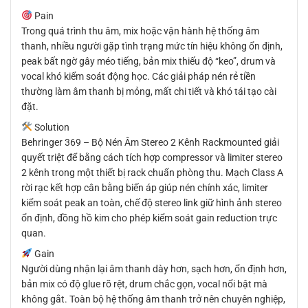
Pain
Trong quá trình thu âm, mix hoặc vận hành hệ thống âm
thanh, nhiều người gặp tình trạng mức tín hiệu không ổn định,
peak bất ngờ gây méo tiếng, bản mix thiếu độ “keo”, drum và
vocal khó kiểm soát động học. Các giải pháp nén rẻ tiền
thường làm âm thanh bị mỏng, mất chi tiết và khó tái tạo cài
đặt.
Solution
Behringer 369 – Bộ Nén Âm Stereo 2 Kênh Rackmounted giải
quyết triệt để bằng cách tích hợp compressor và limiter stereo
2 kênh trong một thiết bị rack chuẩn phòng thu. Mạch Class A
rời rạc kết hợp cân bằng biến áp giúp nén chính xác, limiter
kiểm soát peak an toàn, chế độ stereo link giữ hình ảnh stereo
ổn định, đồng hồ kim cho phép kiểm soát gain reduction trực
quan.
Gain
Người dùng nhận lại âm thanh dày hơn, sạch hơn, ổn định hơn,
bản mix có độ glue rõ rệt, drum chắc gọn, vocal nổi bật mà
không gắt. Toàn bộ hệ thống âm thanh trở nên chuyên nghiệp,