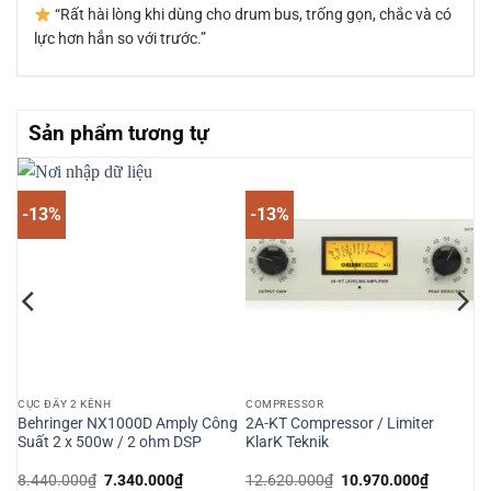
“Rất hài lòng khi dùng cho drum bus, trống gọn, chắc và có
lực hơn hẳn so với trước.”
Sản phẩm tương tự
-13%
-13%
CỤC ĐẨY 2 KÊNH
COMPRESSOR
ng
Behringer NX1000D Amply Công
2A-KT Compressor / Limiter
Suất 2 x 500w / 2 ohm DSP
KlarK Teknik
Giá
Giá
Giá
Giá
8.440.000
₫
7.340.000
₫
12.620.000
₫
10.970.000
₫