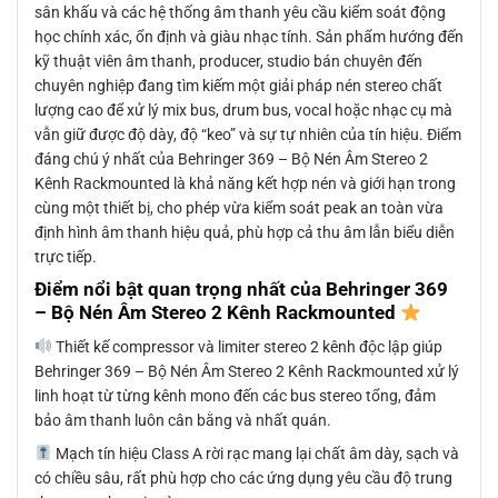
sân khấu và các hệ thống âm thanh yêu cầu kiểm soát động
học chính xác, ổn định và giàu nhạc tính. Sản phẩm hướng đến
kỹ thuật viên âm thanh, producer, studio bán chuyên đến
chuyên nghiệp đang tìm kiếm một giải pháp nén stereo chất
lượng cao để xử lý mix bus, drum bus, vocal hoặc nhạc cụ mà
vẫn giữ được độ dày, độ “keo” và sự tự nhiên của tín hiệu. Điểm
đáng chú ý nhất của Behringer 369 – Bộ Nén Âm Stereo 2
Kênh Rackmounted là khả năng kết hợp nén và giới hạn trong
cùng một thiết bị, cho phép vừa kiểm soát peak an toàn vừa
định hình âm thanh hiệu quả, phù hợp cả thu âm lẫn biểu diễn
trực tiếp.
Điểm nổi bật quan trọng nhất của Behringer 369
– Bộ Nén Âm Stereo 2 Kênh Rackmounted
Thiết kế compressor và limiter stereo 2 kênh độc lập giúp
Behringer 369 – Bộ Nén Âm Stereo 2 Kênh Rackmounted xử lý
linh hoạt từ từng kênh mono đến các bus stereo tổng, đảm
bảo âm thanh luôn cân bằng và nhất quán.
Mạch tín hiệu Class A rời rạc mang lại chất âm dày, sạch và
có chiều sâu, rất phù hợp cho các ứng dụng yêu cầu độ trung