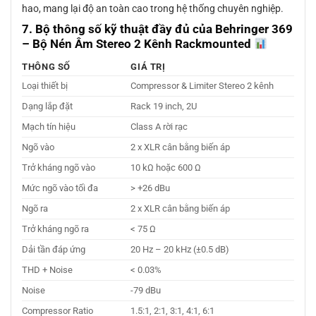
hao, mang lại độ an toàn cao trong hệ thống chuyên nghiệp.
7. Bộ thông số kỹ thuật đầy đủ của Behringer 369
– Bộ Nén Âm Stereo 2 Kênh Rackmounted
THÔNG SỐ
GIÁ TRỊ
Loại thiết bị
Compressor & Limiter Stereo 2 kênh
Dạng lắp đặt
Rack 19 inch, 2U
Mạch tín hiệu
Class A rời rạc
Ngõ vào
2 x XLR cân bằng biến áp
Trở kháng ngõ vào
10 kΩ hoặc 600 Ω
Mức ngõ vào tối đa
> +26 dBu
Ngõ ra
2 x XLR cân bằng biến áp
Trở kháng ngõ ra
< 75 Ω
Dải tần đáp ứng
20 Hz – 20 kHz (±0.5 dB)
THD + Noise
< 0.03%
Noise
-79 dBu
Compressor Ratio
1.5:1, 2:1, 3:1, 4:1, 6:1