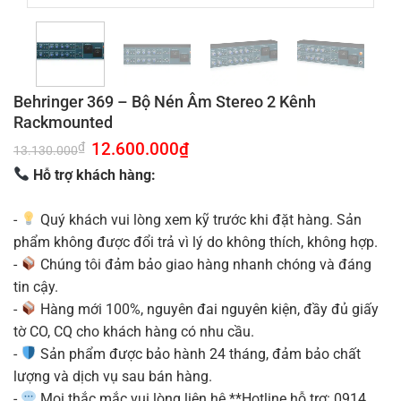
Behringer 369 – Bộ Nén Âm Stereo 2 Kênh
Rackmounted
Giá
12.600.000
₫
Giá
₫
13.130.000
gốc
hiện
là:
tại
Hỗ trợ khách hàng:
13.130.000₫.
là:
12.600.000₫.
-
Quý khách vui lòng xem kỹ trước khi đặt hàng. Sản
phẩm không được đổi trả vì lý do không thích, không hợp.
-
Chúng tôi đảm bảo giao hàng nhanh chóng và đáng
tin cậy.
-
Hàng mới 100%, nguyên đai nguyên kiện, đầy đủ giấy
tờ CO, CQ cho khách hàng có nhu cầu.
-
Sản phẩm được bảo hành 24 tháng, đảm bảo chất
lượng và dịch vụ sau bán hàng.
-
Mọi thắc mắc vui lòng liên hệ **Hotline hỗ trợ: 0914