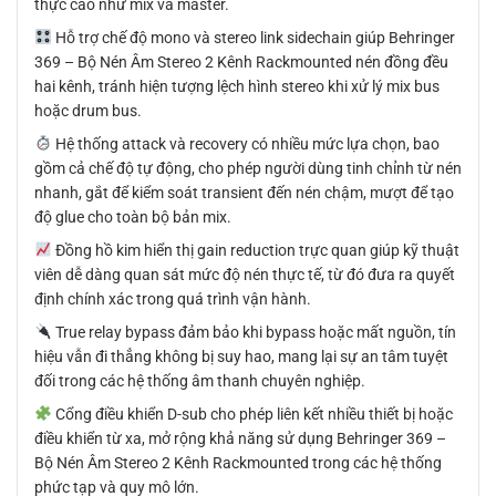
thực cao như mix và master.
Hỗ trợ chế độ mono và stereo link sidechain giúp Behringer
369 – Bộ Nén Âm Stereo 2 Kênh Rackmounted nén đồng đều
hai kênh, tránh hiện tượng lệch hình stereo khi xử lý mix bus
hoặc drum bus.
Hệ thống attack và recovery có nhiều mức lựa chọn, bao
gồm cả chế độ tự động, cho phép người dùng tinh chỉnh từ nén
nhanh, gắt để kiểm soát transient đến nén chậm, mượt để tạo
độ glue cho toàn bộ bản mix.
Đồng hồ kim hiển thị gain reduction trực quan giúp kỹ thuật
viên dễ dàng quan sát mức độ nén thực tế, từ đó đưa ra quyết
định chính xác trong quá trình vận hành.
True relay bypass đảm bảo khi bypass hoặc mất nguồn, tín
hiệu vẫn đi thẳng không bị suy hao, mang lại sự an tâm tuyệt
đối trong các hệ thống âm thanh chuyên nghiệp.
Cổng điều khiển D-sub cho phép liên kết nhiều thiết bị hoặc
điều khiển từ xa, mở rộng khả năng sử dụng Behringer 369 –
Bộ Nén Âm Stereo 2 Kênh Rackmounted trong các hệ thống
phức tạp và quy mô lớn.