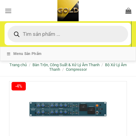
Bỏ
qua
nội
dung
Tìm
kiếm
sản
phẩm
Menu Sản Phẩm
Trang chủ
/
Bàn Trộn, Công Suất & Xử Lý Âm Thanh
/
Bộ Xử Lý Âm
Thanh
/
Compressor
-4%