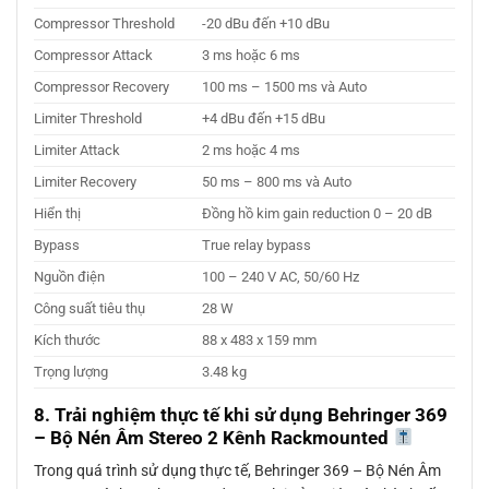
Compressor Threshold
-20 dBu đến +10 dBu
Compressor Attack
3 ms hoặc 6 ms
Compressor Recovery
100 ms – 1500 ms và Auto
Limiter Threshold
+4 dBu đến +15 dBu
Limiter Attack
2 ms hoặc 4 ms
Limiter Recovery
50 ms – 800 ms và Auto
Hiển thị
Đồng hồ kim gain reduction 0 – 20 dB
Bypass
True relay bypass
Nguồn điện
100 – 240 V AC, 50/60 Hz
Công suất tiêu thụ
28 W
Kích thước
88 x 483 x 159 mm
Trọng lượng
3.48 kg
8. Trải nghiệm thực tế khi sử dụng Behringer 369
– Bộ Nén Âm Stereo 2 Kênh Rackmounted
Trong quá trình sử dụng thực tế, Behringer 369 – Bộ Nén Âm