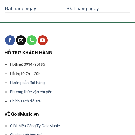
gốc
hiện
gốc
hiện
là:
tại
là:
tại
Đặt hàng ngay
Đặt hàng ngay
8.440.000₫.
là:
12.620.000₫.
là:
0.000₫.
7.340.000₫.
10.970.0
HỖ TRỢ KHÁCH HÀNG
Hotline: 0914795185
Hỗ trợ từ 7h -- 20h
Hướng dẫn đặt hàng
Phương thức vận chuyển
Chính sách đổi trả
VỀ GoldMusic.vn
Giới thiệu Công Ty GoldMusic
Chính sách bảo mật