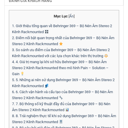
ĐÁNH GIÁ KHÁCH HÀNG
Mục Lục
[
Ẩn
]
1.
Giới thiệu tổng quan về Behringer 369 – Bộ Nén Âm Stereo 2
Kênh Rackmounted
2.
Điểm nổi bật quan trọng nhất của Behringer 369 – Bộ Nén Âm
Stereo 2 Kênh Rackmounted
3.
So sánh ưu điểm của Behringer 369 – Bộ Nén Âm Stereo 2
Kênh Rackmounted với các lựa chọn khác trên thị trường
4.
4. Giá trị mang lại khi sở hữu Behringer 369 – Bộ Nén Âm
Stereo 2 Kênh Rackmounted theo mô hình Pain – Solution –
Gain
5.
5. Những ai nên sử dụng Behringer 369 – Bộ Nén Âm Stereo 2
Kênh Rackmounted
6.
6. Cách vận hành và cấu tạo của Behringer 369 – Bộ Nén Âm
Stereo 2 Kênh Rackmounted
7.
7. Bộ thông số kỹ thuật đầy đủ của Behringer 369 – Bộ Nén
Âm Stereo 2 Kênh Rackmounted
8.
8. Trải nghiệm thực tế khi sử dụng Behringer 369 – Bộ Nén Âm
Stereo 2 Kênh Rackmounted
9.
9. Bộ câu hỏi giải đáp về Behringer 369 – Bộ Nén Âm Stereo 2