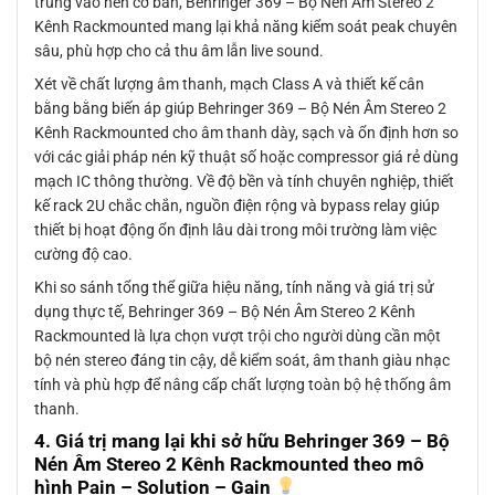
trung vào nén cơ bản, Behringer 369 – Bộ Nén Âm Stereo 2
Kênh Rackmounted mang lại khả năng kiểm soát peak chuyên
sâu, phù hợp cho cả thu âm lẫn live sound.
Xét về chất lượng âm thanh, mạch Class A và thiết kế cân
bằng bằng biến áp giúp Behringer 369 – Bộ Nén Âm Stereo 2
Kênh Rackmounted cho âm thanh dày, sạch và ổn định hơn so
với các giải pháp nén kỹ thuật số hoặc compressor giá rẻ dùng
mạch IC thông thường. Về độ bền và tính chuyên nghiệp, thiết
kế rack 2U chắc chắn, nguồn điện rộng và bypass relay giúp
thiết bị hoạt động ổn định lâu dài trong môi trường làm việc
cường độ cao.
Khi so sánh tổng thể giữa hiệu năng, tính năng và giá trị sử
dụng thực tế, Behringer 369 – Bộ Nén Âm Stereo 2 Kênh
Rackmounted là lựa chọn vượt trội cho người dùng cần một
bộ nén stereo đáng tin cậy, dễ kiểm soát, âm thanh giàu nhạc
tính và phù hợp để nâng cấp chất lượng toàn bộ hệ thống âm
thanh.
4. Giá trị mang lại khi sở hữu
Behringer 369 – Bộ
Nén Âm Stereo 2 Kênh Rackmounted
theo mô
hình Pain – Solution – Gain