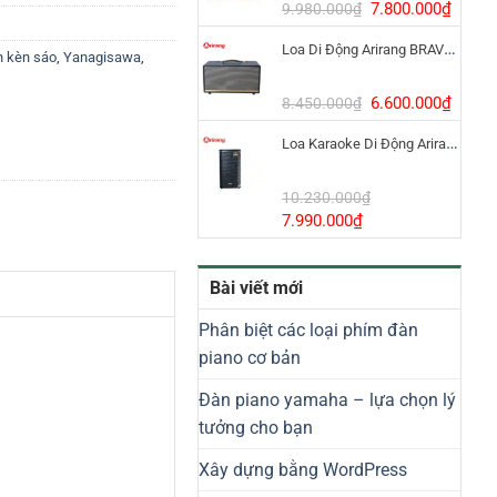
8.800.000₫.
Giá
Giá
7.800.000
₫
9.980.000
₫
gốc
hiện
Loa Di Động Arirang BRAVO 8 800W Có Micro
là:
tại
n kèn sáo
,
Yanagisawa
,
9.980.000₫.
là:
7.800
Giá
Giá
6.600.000
₫
8.450.000
₫
gốc
hiện
Loa Karaoke Di Động Arirang EDGE-X Model I
là:
tại
8.450.000₫.
là:
6.600
10.230.000
₫
Giá
Giá
7.990.000
₫
gốc
hiện
là:
tại
Bài viết mới
10.230.000₫.
là:
7.990.000₫.
Phân biệt các loại phím đàn
piano cơ bản
Đàn piano yamaha – lựa chọn lý
tưởng cho bạn
Xây dựng bằng WordPress