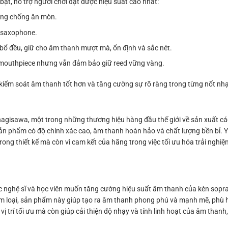
t, hỗ trợ người chơi đạt được hiệu suất cao nhất:
năng chống ăn mòn.
o saxophone.
 bổ đều, giữ cho âm thanh mượt mà, ổn định và sắc nét.
ên mouthpiece nhưng vẫn đảm bảo giữ reed vững vàng.
kiểm soát âm thanh tốt hơn và tăng cường sự rõ ràng trong từng nốt nh
sawa, một trong những thương hiệu hàng đầu thế giới về sản xuất các
sản phẩm có độ chính xác cao, âm thanh hoàn hảo và chất lượng bền bỉ.
 trong thiết kế mà còn vì cam kết của hãng trong việc tối ưu hóa trải ngh
nghệ sĩ và học viên muốn tăng cường hiệu suất âm thanh của kèn sopr
kim loại, sản phẩm này giúp tạo ra âm thanh phong phú và mạnh mẽ, phù h
ị trí tối ưu mà còn giúp cải thiện độ nhạy và tính linh hoạt của âm thanh