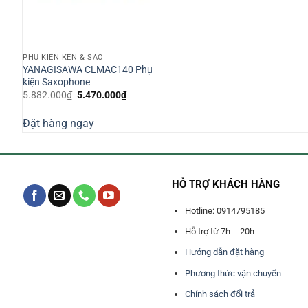
PHỤ KIỆN KÈN & SÁO
YANAGISAWA CLMAC140 Phụ
kiện Saxophone
Giá
Giá
5.882.000
₫
5.470.000
₫
gốc
hiện
là:
tại
Đặt hàng ngay
5.882.000₫.
là:
5.470.000₫.
HỖ TRỢ KHÁCH HÀNG
Hotline: 0914795185
Hỗ trợ từ 7h -- 20h
Hướng dẫn đặt hàng
Phương thức vận chuyển
Chính sách đổi trả