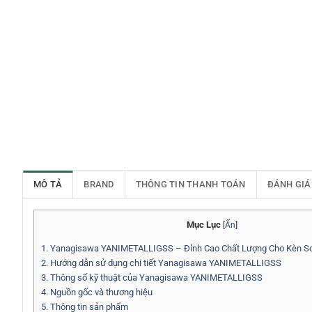
MÔ TẢ
BRAND
THÔNG TIN THANH TOÁN
ĐÁNH GIÁ
Mục Lục
[
Ẩn
]
1.
Yanagisawa YANIMETALLIGSS – Đỉnh Cao Chất Lượng Cho Kèn S
2.
Hướng dẫn sử dụng chi tiết Yanagisawa YANIMETALLIGSS
3.
Thông số kỹ thuật của Yanagisawa YANIMETALLIGSS
4.
Nguồn gốc và thương hiệu
5.
Thông tin sản phẩm