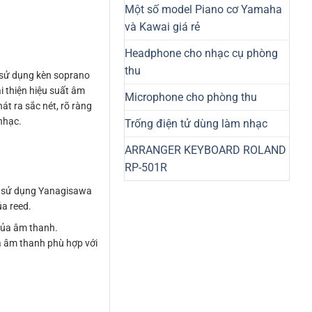
Một số model Piano cơ Yamaha
và Kawai giá rẻ
Headphone cho nhạc cụ phòng
thu
 sử dụng kèn soprano
i thiện hiệu suất âm
Microphone cho phòng thu
át ra sắc nét, rõ ràng
nhạc.
Trống điện tử dùng làm nhạc
ARRANGER KEYBOARD ROLAND
RP-501R
và sử dụng Yanagisawa
ủa reed.
 của âm thanh.
a âm thanh phù hợp với