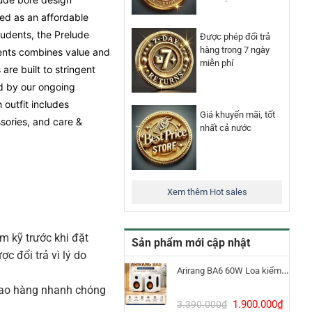
ed as an affordable
tudents, the Prelude
Được phép đổi trả
hàng trong 7 ngày
ments combines value and
miễn phí
are built to stringent
d by our ongoing
outfit includes
Giá khuyến mãi, tốt
sories, and care &
nhất cả nước
Xem thêm Hot sales
m kỹ trước khi đặt
Sản phẩm mới cập nhật
 đổi trả vì lý do
Arirang BA6 60W Loa kiểm âm Bluetooth 5.3
iao hàng nhanh chóng
Giá
Giá
1.900.000
₫
3.390.000
₫