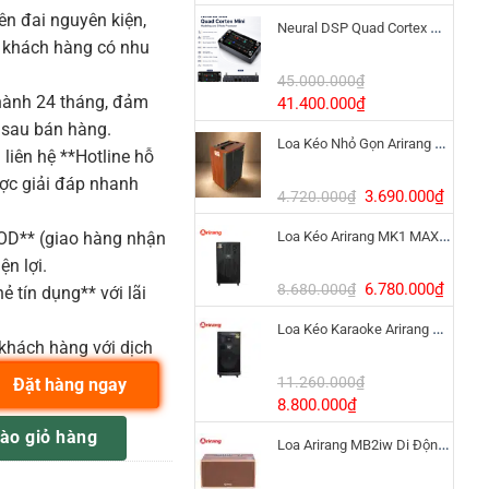
gốc
hiện
n đai nguyên kiện,
Neural DSP Quad Cortex Mini – Amp Modeler Cao Cấp
là:
tại
o khách hàng có nhu
3.390.000₫.
là:
1.900
45.000.000
₫
ành 24 tháng, đảm
Giá
Giá
41.400.000
₫
gốc
hiện
 sau bán hàng.
Loa Kéo Nhỏ Gọn Arirang MKS2.5 Bass 12 Inch
là:
tại
liên hệ **Hotline hỗ
45.000.000₫.
là:
ược giải đáp nhanh
41.400.000₫.
Giá
Giá
3.690.000
₫
4.720.000
₫
gốc
hiện
COD** (giao hàng nhận
Loa Kéo Arirang MK1 MAX 1200W Pin LiFePo4
là:
tại
4.720.000₫.
là:
ện lợi.
3.690
Giá
Giá
6.780.000
₫
8.680.000
₫
ẻ tín dụng** với lãi
gốc
hiện
Loa Kéo Karaoke Arirang MK6 MAX Bass 40cm
là:
tại
khách hàng với dịch
8.680.000₫.
là:
6.780
11.260.000
₫
Đặt hàng ngay
Giá
Giá
8.800.000
₫
gốc
hiện
S Phụ kiện Saxophone số lượng
ào giỏ hàng
Loa Arirang MB2iw Di Động 1200W Kèm Micro
là:
tại
11.260.000₫.
là: