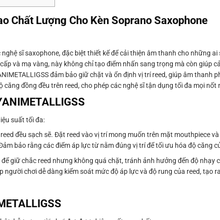
o Chất Lượng Cho Kèn Soprano Saxophone
ghệ sĩ saxophone, đặc biệt thiết kế để cải thiện âm thanh cho những ai
 cấp và mạ vàng, này không chỉ tạo điểm nhấn sang trọng mà còn giúp cả
ANIMETALLIGSS đảm bảo giữ chặt và ổn định vị trí reed, giúp âm thanh ph
căng đồng đều trên reed, cho phép các nghệ sĩ tận dụng tối đa mọi nốt 
a YANIMETALLIGSS
u suất tối đa:
à reed đều sạch sẽ. Đặt reed vào vị trí mong muốn trên mặt mouthpiece 
. Đảm bảo rằng các điểm áp lực từ nằm đúng vị trí để tối ưu hóa độ căng c
 của để giữ chắc reed nhưng không quá chặt, tránh ảnh hưởng đến độ nhạy
 người chơi dễ dàng kiểm soát mức độ áp lực và độ rung của reed, tạo r
NIMETALLIGSS