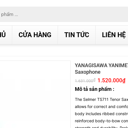
HỦ
CỬA HÀNG
TIN TỨC
LIÊN HỆ
YANAGISAWA YANIMET
Saxophone
Giá
1.520.000
₫
G
₫
1.631.000
gốc
h
là:
t
Mô tả sản phẩm :
1.631.000₫.
l
1
The Selmer TS711 Tenor Sa
allows for correct and comf
body includes ribbed constr
reinforced body-to-bow con
strength and durability. Pre