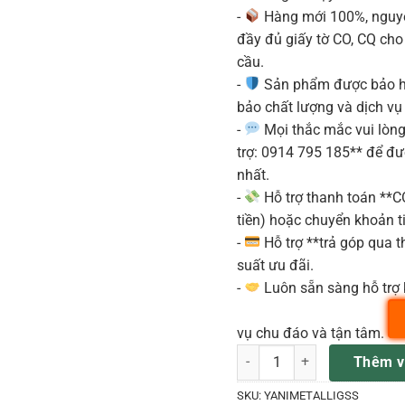
-
Hàng mới 100%, nguyê
đầy đủ giấy tờ CO, CQ ch
cầu.
-
Sản phẩm được bảo h
bảo chất lượng và dịch vụ
-
Mọi thắc mắc vui lòng 
trợ: 0914 795 185** để đ
nhất.
-
Hỗ trợ thanh toán **
tiền) hoặc chuyển khoản ti
-
Hỗ trợ **trả góp qua th
suất ưu đãi.
-
Luôn sẵn sàng hỗ trợ 
vụ chu đáo và tận tâm.
YANAGISAWA YANIMETALLIGS
Thêm v
SKU:
YANIMETALLIGSS