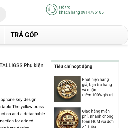
Hỗ trợ
khách hàng 0914795185
TRẢ GÓP
ALLIGSS Phụ kiện
Tiêu chí hoạt động
iá
Phát hiện hàng
iện
giả, bạn trả hàng
ại
và nhận
à:
thêm
100%
giá trị.
.520.000₫.
xophone key design
ortable The yellow brass
Giao hàng miễn
uction and a detachable
phí , nhanh chóng
nection for added
toàn HCM với đơn
> 1 triệu
lude bore design