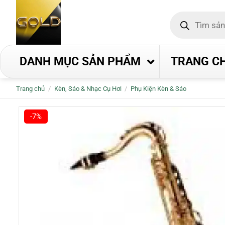
Bỏ
Tìm
qua
kiếm
nội
sản
phẩm
dung
DANH MỤC SẢN PHẨM
TRANG C
Trang chủ
/
Kèn, Sáo & Nhạc Cụ Hơi
/
Phụ Kiện Kèn & Sáo
-7%