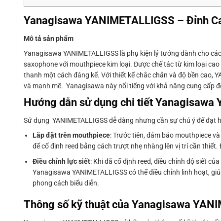
Yanagisawa YANIMETALLIGSS – Đỉnh Ca
Mô tả sản phẩm
Yanagisawa YANIMETALLIGSS là phụ kiện lý tưởng dành cho các n
saxophone với mouthpiece kim loại. Được chế tác từ kim loại cao
thanh một cách đáng kể. Với thiết kế chắc chắn và độ bền cao, Y
và mạnh mẽ. Yanagisawa này nổi tiếng với khả năng cung cấp độ 
Hướng dẫn sử dụng chi tiết Yanagisaw
Sử dụng YANIMETALLIGSS dễ dàng nhưng cần sự chú ý để đạt hiệ
Lắp đặt trên mouthpiece
: Trước tiên, đảm bảo mouthpiece v
để cố định reed bằng cách trượt nhẹ nhàng lên vị trí cần thiết
Điều chỉnh lực siết
: Khi đã cố định reed, điều chỉnh độ siết
Yanagisawa YANIMETALLIGSS có thể điều chỉnh linh hoạt, giúp
phong cách biểu diễn.
Thông số kỹ thuật của Yanagisawa YA