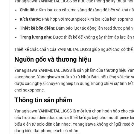
Yanagisawa YANIMETALLIGSS sở hữu các thông số kỹ thuật nổi bậ
Chất liệu
: Kim loại cao cấp, mạ vàng để tăng độ bền và khả 
Kích thước
: Phù hợp với mouthpiece kim loại của kèn sopran
Thiết kế bốn điểm
: Đảm bảo lực tác động lên reed được phân
Trọng lượng nhẹ
: Được thiết kế để không gây thêm áp lực l
Thiết kế chắc chắn của YANIMETALLIGSS giúp người chơi có thể 
Nguồn gốc và thương hiệu
Yanagisawa YANIMETALLIGSS là sản phẩm của thương hiệu Yanagi
saxophone. Yanagisawa xuất xứ từ Nhật Bản, nổi tiếng với các 
được các nghệ sĩ chuyên nghiệp tin dùng, không chỉ vì sự tinh tế
chơi saxophone.
Thông tin sản phẩm
Yanagisawa YANIMETALLIGSS là một lựa chọn hoàn hảo cho các 
cấu trúc bốn điểm độc đáo và thiết kế đặc biệt cho mouthpiece 
biểu diễn từ solo đến dàn nhạc. Yanagisawa không chỉ giữ reed ở v
dàng biểu đạt phong cách cá nhân.