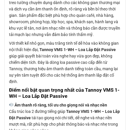
treo tường chuyên dụng dành cho các không gian thương mại
và dịch vụ cần âm thanh ổn định, rõ ràng và bền bỉ theo thời
gian. Sản phẩm đặc biệt phù hợp cho quán café, nhà hàng,
showroom, phòng họp, lớp học, spa, khách sạn, hành lang và
khu vực lễ tân, nơi âm nhạc nền và thông báo cần được truyền
tải mạch lạc nhưng vẫn đảm bảo tính thẩm mỹ.
Với thiết kế nhỏ gọn, màu trắng tinh tế dễ hòa vào không gian
nội thất hiện đại,
Tannoy VMS 1-WH – Loa Lắp Đặt Passive
giúp giải quyết bài toán vừa nghe hay vừa gọn đẹp, không
chiếm diện tích. Đây là dòng loa passive cao cấp đến từ
Tannoy, thương hiệu âm thanh danh tiếng toàn cầu, mang lại
sự yên tâm tuyệt đối cho các hệ thống âm thanh lắp đặt cố
định.
Điểm nổi bật quan trọng nhất của Tannoy VMS 1-
WH – Loa Lắp Đặt Passive
Âm thanh rõ ràng, tối ưu cho giọng nói và nhạc nền
Cấu trúc loa 2 đường tiếng giúp
Tannoy VMS 1-WH – Loa Lắp
Đặt Passive
tái tạo giọng nói chi tiết, dễ nghe và nhạc nền
mượt mà, rất phù hợp cho phát thông báo và nhạc nhẹ trong