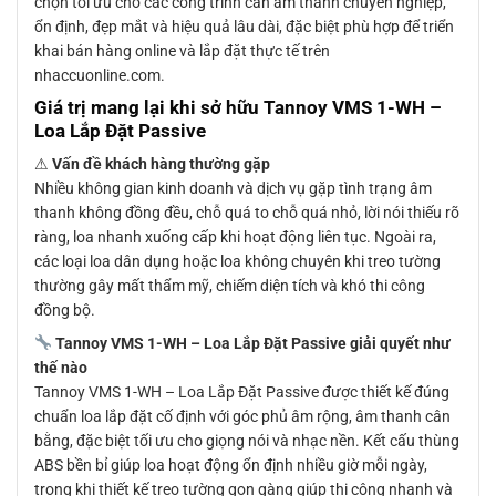
chọn tối ưu cho các công trình cần âm thanh chuyên nghiệp,
ổn định, đẹp mắt và hiệu quả lâu dài, đặc biệt phù hợp để triển
khai bán hàng online và lắp đặt thực tế trên
nhaccuonline.com.
Giá trị mang lại khi sở hữu Tannoy VMS 1-WH –
Loa Lắp Đặt Passive
⚠
Vấn đề khách hàng thường gặp
Nhiều không gian kinh doanh và dịch vụ gặp tình trạng âm
thanh không đồng đều, chỗ quá to chỗ quá nhỏ, lời nói thiếu rõ
ràng, loa nhanh xuống cấp khi hoạt động liên tục. Ngoài ra,
các loại loa dân dụng hoặc loa không chuyên khi treo tường
thường gây mất thẩm mỹ, chiếm diện tích và khó thi công
đồng bộ.
Tannoy VMS 1-WH – Loa Lắp Đặt Passive giải quyết như
thế nào
Tannoy VMS 1-WH – Loa Lắp Đặt Passive được thiết kế đúng
chuẩn loa lắp đặt cố định với góc phủ âm rộng, âm thanh cân
bằng, đặc biệt tối ưu cho giọng nói và nhạc nền. Kết cấu thùng
ABS bền bỉ giúp loa hoạt động ổn định nhiều giờ mỗi ngày,
trong khi thiết kế treo tường gọn gàng giúp thi công nhanh và