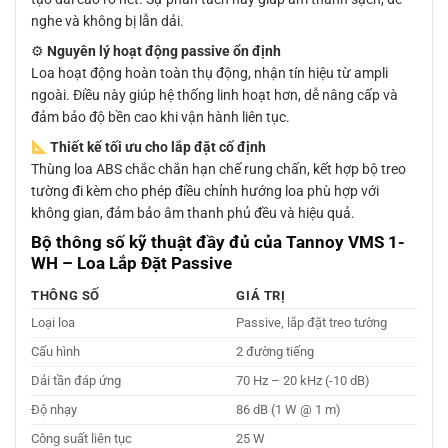
nghe và không bị lẫn dải.
⚙
Nguyên lý hoạt động passive ổn định
Loa hoạt động hoàn toàn thụ động, nhận tín hiệu từ ampli
ngoài. Điều này giúp hệ thống linh hoạt hơn, dễ nâng cấp và
đảm bảo độ bền cao khi vận hành liên tục.
Thiết kế tối ưu cho lắp đặt cố định
Thùng loa ABS chắc chắn hạn chế rung chấn, kết hợp bộ treo
tường đi kèm cho phép điều chỉnh hướng loa phù hợp với
không gian, đảm bảo âm thanh phủ đều và hiệu quả.
Bộ thông số kỹ thuật đầy đủ của Tannoy VMS 1-
WH – Loa Lắp Đặt Passive
THÔNG SỐ
GIÁ TRỊ
Loại loa
Passive, lắp đặt treo tường
Cấu hình
2 đường tiếng
Dải tần đáp ứng
70 Hz – 20 kHz (-10 dB)
Độ nhạy
86 dB (1 W @ 1 m)
Công suất liên tục
25 W