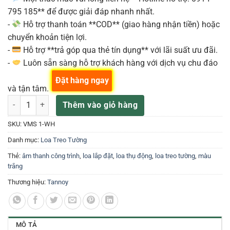
795 185** để được giải đáp nhanh nhất.
-
Hỗ trợ thanh toán **COD** (giao hàng nhận tiền) hoặc
chuyển khoản tiện lợi.
-
Hỗ trợ **trả góp qua thẻ tín dụng** với lãi suất ưu đãi.
-
Luôn sẵn sàng hỗ trợ khách hàng với dịch vụ chu đáo
Đặt hàng ngay
và tận tâm.
Tannoy VMS 1-WH – Loa Lắp Đặt Passive (Giá 1 cái) số lượng
Thêm vào giỏ hàng
SKU:
VMS 1-WH
Danh mục:
Loa Treo Tường
Thẻ:
âm thanh công trình
,
loa lắp đặt
,
loa thụ động
,
loa treo tường
,
màu
trắng
Thương hiệu:
Tannoy
MÔ TẢ