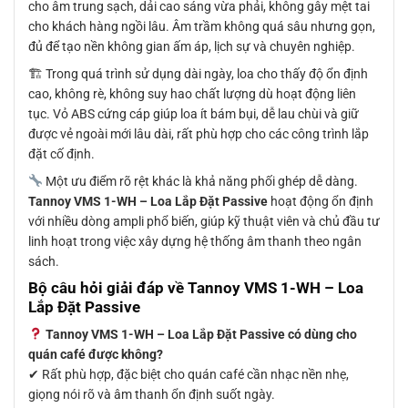
cho âm trung sạch, dải cao sáng vừa phải, không gây mệt tai
cho khách hàng ngồi lâu. Âm trầm không quá sâu nhưng gọn,
đủ để tạo nền không gian ấm áp, lịch sự và chuyên nghiệp.
🏗 Trong quá trình sử dụng dài ngày, loa cho thấy độ ổn định
cao, không rè, không suy hao chất lượng dù hoạt động liên
tục. Vỏ ABS cứng cáp giúp loa ít bám bụi, dễ lau chùi và giữ
được vẻ ngoài mới lâu dài, rất phù hợp cho các công trình lắp
đặt cố định.
Một ưu điểm rõ rệt khác là khả năng phối ghép dễ dàng.
Tannoy VMS 1-WH – Loa Lắp Đặt Passive
hoạt động ổn định
với nhiều dòng ampli phổ biến, giúp kỹ thuật viên và chủ đầu tư
linh hoạt trong việc xây dựng hệ thống âm thanh theo ngân
sách.
Bộ câu hỏi giải đáp về Tannoy VMS 1-WH – Loa
Lắp Đặt Passive
Tannoy VMS 1-WH – Loa Lắp Đặt Passive có dùng cho
quán café được không?
✔ Rất phù hợp, đặc biệt cho quán café cần nhạc nền nhẹ,
giọng nói rõ và âm thanh ổn định suốt ngày.