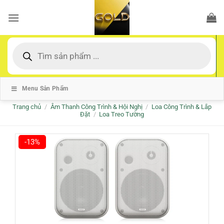
Bỏ
qua
nội
dung
Tìm
kiếm
sản
phẩm
Menu Sản Phẩm
Trang chủ
/
Âm Thanh Công Trình & Hội Nghị
/
Loa Công Trình & Lắp
Đặt
/
Loa Treo Tường
-13%