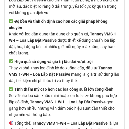
mở lâu, đặc biệt rõ ràng ở dải trung, yếu tố cực kỳ quan trọng
với không gian dịch vụ.
Độ bền và tính ổn định cao hơn các giải pháp không
chuyên
Khác với loa dân dụng tận dụng cho quán xá,
Tannoy VMS 1-
WH – Loa Lắp Đặt Passive
được thiết kế đúng chuẩn loa lắp
đặt, hoạt động bền bỉ nhiều giờ mỗi ngày mà không suy hao
chất lượng.
Hiệu quả sử dụng và giá trị lâu dài vượt trội
Thay vì phải thay loa định kỳ do xuống cấp, đầu tư
Tannoy
VMS 1-WH – Loa Lắp Đặt Passive
mang lại giá trị sử dụng lâu
dài, tiết kiệm chi phí bảo trì và thay thế.
Tính thẩm mỹ cao hơn các loa công suất lớn cồng kềnh
So với các loa sân khấu mini hoặc loa full-size không phù hợp
lắp cố định,
Tannoy VMS 1-WH – Loa Lắp Đặt Passive
gọn
gàng hơn nhiều nhưng vẫn đảm bảo hiệu suất cần thiết cho
nhạc nền và thông báo.
Tổng thể,
Tannoy VMS 1-WH – Loa Lắp Đặt Passive
là lựa