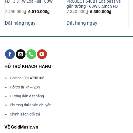
W,
PROJECT 640BT Loa passive
FBT J 5T W Loa Full 100W
gắn tường 160W 6.5inch FBT
Giá
Giá
Giá
Giá
7.490.000
₫
6.510.000
₫
7.340.000
₫
6.380.000
₫
gốc
hiện
gốc
hiện
là:
tại
là:
tại
Đặt hàng ngay
Đặt hàng ngay
7.490.000₫.
là:
7.340.000₫.
là:
000₫.
6.510.000₫.
6.380.000₫
HỖ TRỢ KHÁCH HÀNG
Hotline: 0914795185
Hỗ trợ từ 7h -- 20h
Hướng dẫn đặt hàng
Phương thức vận chuyển
Chính sách đổi trả
VỀ GoldMusic.vn