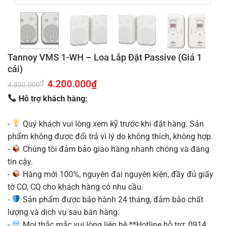
Tannoy VMS 1-WH – Loa Lắp Đặt Passive (Giá 1
cái)
Giá
4.200.000
₫
Giá
₫
4.830.000
gốc
hiện
là:
tại
Hỗ trợ khách hàng:
4.830.000₫.
là:
4.200.000₫.
-
Quý khách vui lòng xem kỹ trước khi đặt hàng. Sản
phẩm không được đổi trả vì lý do không thích, không hợp.
-
Chúng tôi đảm bảo giao hàng nhanh chóng và đáng
tin cậy.
-
Hàng mới 100%, nguyên đai nguyên kiện, đầy đủ giấy
tờ CO, CQ cho khách hàng có nhu cầu.
-
Sản phẩm được bảo hành 24 tháng, đảm bảo chất
lượng và dịch vụ sau bán hàng.
-
Mọi thắc mắc vui lòng liên hệ **Hotline hỗ trợ: 0914