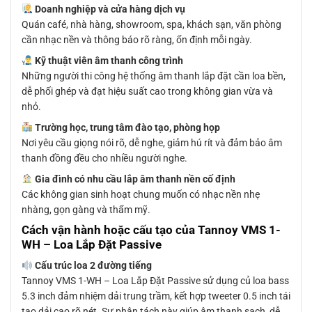
Doanh nghiệp và cửa hàng dịch vụ
Quán café, nhà hàng, showroom, spa, khách sạn, văn phòng
cần nhạc nền và thông báo rõ ràng, ổn định mỗi ngày.
Kỹ thuật viên âm thanh công trình
Những người thi công hệ thống âm thanh lắp đặt cần loa bền,
dễ phối ghép và đạt hiệu suất cao trong không gian vừa và
nhỏ.
Trường học, trung tâm đào tạo, phòng họp
Nơi yêu cầu giọng nói rõ, dễ nghe, giảm hú rít và đảm bảo âm
thanh đồng đều cho nhiều người nghe.
Gia đình có nhu cầu lắp âm thanh nền cố định
Các không gian sinh hoạt chung muốn có nhạc nền nhẹ
nhàng, gọn gàng và thẩm mỹ.
Cách vận hành hoặc cấu tạo của Tannoy VMS 1-
WH – Loa Lắp Đặt Passive
Cấu trúc loa 2 đường tiếng
Tannoy VMS 1-WH – Loa Lắp Đặt Passive sử dụng củ loa bass
5.3 inch đảm nhiệm dải trung trầm, kết hợp tweeter 0.5 inch tái
tạo dải cao rõ nét. Sự phân tách này giúp âm thanh sạch, dễ