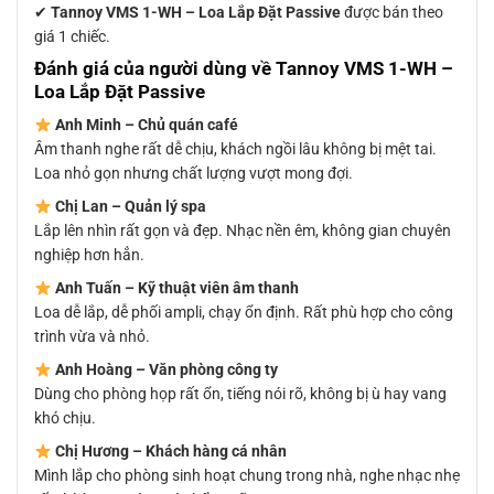
✔
Tannoy VMS 1-WH – Loa Lắp Đặt Passive
được bán theo
giá 1 chiếc.
Đánh giá của người dùng về Tannoy VMS 1-WH –
Loa Lắp Đặt Passive
Anh Minh – Chủ quán café
Âm thanh nghe rất dễ chịu, khách ngồi lâu không bị mệt tai.
Loa nhỏ gọn nhưng chất lượng vượt mong đợi.
Chị Lan – Quản lý spa
Lắp lên nhìn rất gọn và đẹp. Nhạc nền êm, không gian chuyên
nghiệp hơn hẳn.
Anh Tuấn – Kỹ thuật viên âm thanh
Loa dễ lắp, dễ phối ampli, chạy ổn định. Rất phù hợp cho công
trình vừa và nhỏ.
Anh Hoàng – Văn phòng công ty
Dùng cho phòng họp rất ổn, tiếng nói rõ, không bị ù hay vang
khó chịu.
Chị Hương – Khách hàng cá nhân
Mình lắp cho phòng sinh hoạt chung trong nhà, nghe nhạc nhẹ