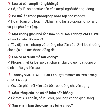
Loa có cần ampli riêng không?
✔ Có, đây là loa passive nên cần ampli ngoài để hoạt động.
Có thể lắp trong phòng họp hoặc lớp học không?
✔ Hoàn toàn phù hợp nhờ khả năng tái tạo giọng nói rõ ràng
và góc phủ âm rộng.
Một không gian nhỏ cần bao nhiêu loa Tannoy VMS 1-WH
– Loa Lắp Đặt Passive?
✔ Tùy diện tích, nhưng với phòng nhỏ đến vừa, 2–4 loa thường
cho hiệu quả âm thanh đồng đều.
Loa có bị rè khi mở lâu không?
✔ Không, thiết kế loa lắp đặt chuyên dụng giúp hoạt động ổn
định nhiều giờ liên tục.
Tannoy VMS 1-WH – Loa Lắp Đặt Passive có treo tường
được không?
✔ Có, sản phẩm đi kèm sẵn bộ treo tường chuyên dụng.
Màu trắng của loa có dễ bám bẩn không?
✔ Bề mặt ABS nhẵn, dễ lau chùi, phù hợp không gian sáng.
Sản phẩm bán theo cặp hay từng chiếc?