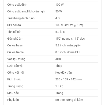
Công suất đỉnh
100 W
Công suất ampli khuyến nghị
50 W
Trở kháng danh định
4 Ω
SPL tối đa
100 dB (25 W @ 1 m)
Tần số cắt
5.2 kHz
Góc phủ âm
150° ngang x 115° dọc
Củ loa bass
5.3 inch, màng giấy
Củ loa treble
0.5 inch, dome PEI
Vật liệu thùng
ABS
Lưới bảo vệ
Thép
Cổng kết nối
Kẹp dây trần
Kích thước
235 x 159 x 142 mm
Trọng lượng
1.8 kg
Màu sắc
Trắng
Phụ kiện
Bộ treo tường đi kèm