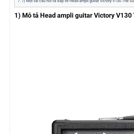
7.
7) Một vài câu hỏi và đáp về Head ampli guitar Victory V130 The Su
1) Mô tả Head ampli guitar Victory V130 