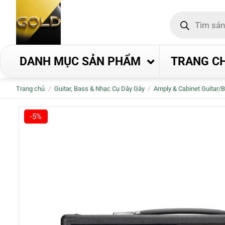
Bỏ
Tìm
qua
kiếm
nội
sản
phẩm
dung
DANH MỤC SẢN PHẨM
TRANG C
Trang chủ
/
Guitar, Bass & Nhạc Cụ Dây Gảy
/
Amply & Cabinet Guitar/
-5%