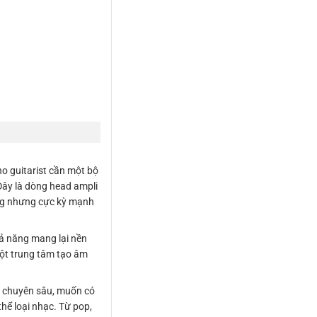
ho guitarist cần một bộ
Đây là dòng head ampli
gàng nhưng cực kỳ mạnh
hả năng mang lại nền
một trung tâm tạo âm
nh chuyên sâu, muốn có
hể loại nhạc. Từ pop,