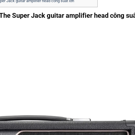
per Jack guitar amplifier head công suất lớn
The Super Jack guitar amplifier head công suấ