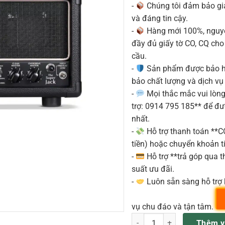
-
Chúng tôi đảm bảo g
và đáng tin cậy.
-
Hàng mới 100%, nguyê
đầy đủ giấy tờ CO, CQ ch
cầu.
-
Sản phẩm được bảo h
bảo chất lượng và dịch vụ
-
Mọi thắc mắc vui lòng 
trợ: 0914 795 185** để đ
nhất.
-
Hỗ trợ thanh toán **
tiền) hoặc chuyển khoản ti
-
Hỗ trợ **trả góp qua th
suất ưu đãi.
-
Luôn sẵn sàng hỗ trợ 
vụ chu đáo và tận tâm.
Head ampli guitar Victory V1
Thêm v