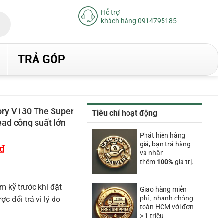
Hỗ trợ
khách hàng 0914795185
TRẢ GÓP
ory V130 The Super
Tiêu chí hoạt động
ead công suất lớn
Phát hiện hàng
giả, bạn trả hàng
₫
Giá
và nhận
hiện
tại
thêm
100%
giá trị.
là:
63.220.000₫.
m kỹ trước khi đặt
Giao hàng miễn
phí , nhanh chóng
 đổi trả vì lý do
toàn HCM với đơn
> 1 triệu