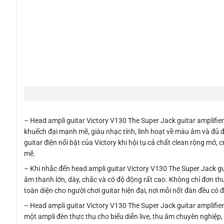
– Head ampli guitar Victory V130 The Super Jack guitar amplifie
khuếch đại mạnh mẽ, giàu nhạc tính, linh hoạt về màu âm và đủ 
guitar điện nổi bật của Victory khi hội tụ cả chất clean rộng mở
mẽ.
– Khi nhắc đến head ampli guitar Victory V130 The Super Jack gu
âm thanh lớn, dày, chắc và có độ động rất cao. Không chỉ đơn 
toàn diện cho người chơi guitar hiện đại, nơi mỗi nốt đàn đều có đ
– Head ampli guitar Victory V130 The Super Jack guitar amplifi
một ampli đèn thực thụ cho biểu diễn live, thu âm chuyên nghiệp