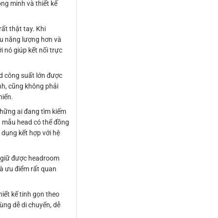
ông minh và thiết kế
ất thật tay. Khi
iàu năng lượng hơn và
i nó giúp kết nối trực
ad công suất lớn được
nh, cũng không phải
hiến.
những ai đang tìm kiếm
là mẫu head có thể đồng
 dụng kết hợp với hệ
ệc giữ được headroom
 là ưu điểm rất quan
iết kế tinh gọn theo
ùng dễ di chuyển, dễ