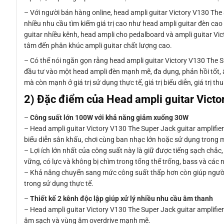
– Với người bán hàng online, head ampli guitar Victory V130 The 
nhiều nhu cầu tìm kiếm giá trị cao như head ampli guitar đèn cao
guitar nhiều kênh, head ampli cho pedalboard và ampli guitar V
tâm đến phân khúc ampli guitar chất lượng cao.
– Có thể nói ngắn gọn rằng head ampli guitar Victory V130 The S
đầu tư vào một head ampli đèn mạnh mẽ, đa dụng, phản hồi tốt,
mà còn mạnh ở giá trị sử dụng thực tế, giá trị biểu diễn, giá trị thu
2) Đặc điểm của Head ampli guitar Victo
–
Công suất lớn 100W với khả năng giảm xuống 30W
– Head ampli guitar Victory V130 The Super Jack guitar amplifi
biểu diễn sân khấu, chơi cùng ban nhạc lớn hoặc sử dụng trong
– Lợi ích lớn nhất của công suất này là giữ được tiếng sạch chắc,
vững, có lực và không bị chìm trong tổng thể trống, bass và các 
– Khả năng chuyển sang mức công suất thấp hơn còn giúp người d
trong sử dụng thực tế.
–
Thiết kế 2 kênh độc lập giúp xử lý nhiều nhu cầu âm thanh
– Head ampli guitar Victory V130 The Super Jack guitar amplifier
âm sạch và vùng âm overdrive mạnh mẽ.