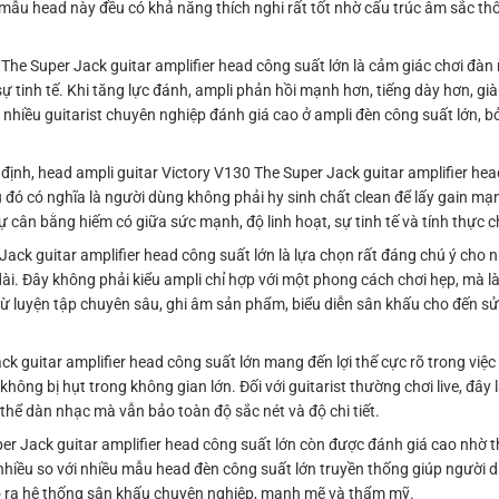
, mẫu head này đều có khả năng thích nghi rất tốt nhờ cấu trúc âm sắc th
The Super Jack guitar amplifier head công suất lớn là cảm giác chơi đàn r
sự tinh tế. Khi tăng lực đánh, ampli phản hồi mạnh hơn, tiếng dày hơn, g
t nhiều guitarist chuyên nghiệp đánh giá cao ở ampli đèn công suất lớn, bở
định, head ampli guitar Victory V130 The Super Jack guitar amplifier he
 đó có nghĩa là người dùng không phải hy sinh chất clean để lấy gain mạ
ự cân bằng hiếm có giữa sức mạnh, độ linh hoạt, sự tinh tế và tính thực c
 Jack guitar amplifier head công suất lớn là lựa chọn rất đáng chú ý cho 
dài. Đây không phải kiểu ampli chỉ hợp với một phong cách chơi hẹp, mà 
từ luyện tập chuyên sâu, ghi âm sản phẩm, biểu diễn sân khấu cho đến sử
ck guitar amplifier head công suất lớn mang đến lợi thế cực rõ trong vi
không bị hụt trong không gian lớn. Đối với guitarist thường chơi live, đây
 thể dàn nhạc mà vẫn bảo toàn độ sắc nét và độ chi tiết.
er Jack guitar amplifier head công suất lớn còn được đánh giá cao nhờ th
hiều so với nhiều mẫu head đèn công suất lớn truyền thống giúp người d
tạo ra hệ thống sân khấu chuyên nghiệp, mạnh mẽ và thẩm mỹ.