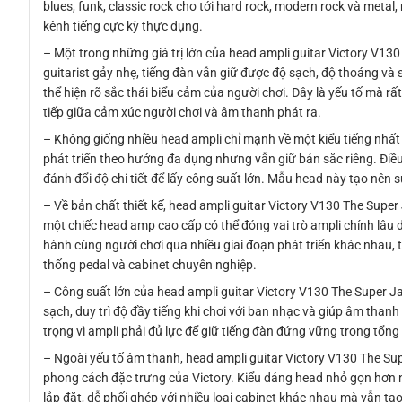
blues, funk, classic rock cho tới hard rock, modern rock và metal
kênh tiếng cực kỳ thực dụng.
– Một trong những giá trị lớn của head ampli guitar Victory V130 
guitarist gảy nhẹ, tiếng đàn vẫn giữ được độ sạch, độ thoáng và 
thể hiện rõ sắc thái biểu cảm của người chơi. Đây là yếu tố mà rấ
tiếp giữa cảm xúc người chơi và âm thanh phát ra.
– Không giống nhiều head ampli chỉ mạnh về một kiểu tiếng nhất 
phát triển theo hướng đa dụng nhưng vẫn giữ bản sắc riêng. Điều
đánh đổi độ chi tiết để lấy công suất lớn. Mẫu head này tạo nên s
– Về bản chất thiết kế, head ampli guitar Victory V130 The Super
một chiếc head amp cao cấp có thể đóng vai trò ampli chính lâu 
hành cùng người chơi qua nhiều giai đoạn phát triển khác nhau, 
thống pedal và cabinet chuyên nghiệp.
– Công suất lớn của head ampli guitar Victory V130 The Super Ja
sạch, duy trì độ đầy tiếng khi chơi với ban nhạc và giúp âm thanh 
trọng vì ampli phải đủ lực để giữ tiếng đàn đứng vững trong tổng
– Ngoài yếu tố âm thanh, head ampli guitar Victory V130 The Sup
phong cách đặc trưng của Victory. Kiểu dáng head nhỏ gọn hơn n
lắp đặt, dễ phối ghép với nhiều loại cabinet khác nhau mà vẫn 