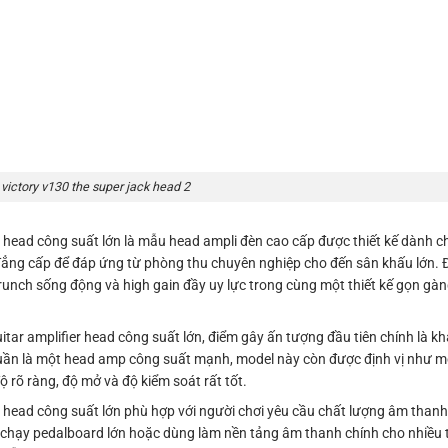
victory v130 the super jack head 2
r head công suất lớn là mẫu head ampli đèn cao cấp được thiết kế dành c
đẳng cấp để đáp ứng từ phòng thu chuyên nghiệp cho đến sân khấu lớn. 
, crunch sống động và high gain đầy uy lực trong cùng một thiết kế gọn 
itar amplifier head công suất lớn, điểm gây ấn tượng đầu tiên chính là k
thuần là một head amp công suất mạnh, model này còn được định vị như 
ộ rõ ràng, độ mở và độ kiểm soát rất tốt.
er head công suất lớn phù hợp với người chơi yêu cầu chất lượng âm tha
, chạy pedalboard lớn hoặc dùng làm nền tảng âm thanh chính cho nhiều t