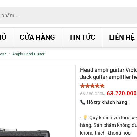
HỦ
CỬA HÀNG
TIN TỨC
LIÊN HỆ
Bass
/
Amply Head Guitar
Head ampli guitar Vict
Jack guitar amplifier h
Giá
63.220.000
₫
4.8
10
trên 5
66.380.000
gốc
dựa trên
là:
Hỗ trợ khách hàng:
đánh giá
66.380.000₫.
-
Quý khách vui lòng xe
hàng. Sản phẩm không được
không thích, không hợp.