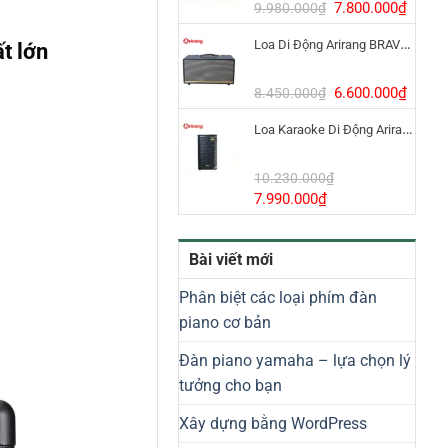
8.800.000₫.
Giá
Giá
7.800.000
₫
9.980.000
₫
gốc
hiện
Loa Di Động Arirang BRAVO 8 800W Có Micro
t lớn
là:
tại
9.980.000₫.
là:
7.800
Giá
Giá
6.600.000
₫
8.450.000
₫
gốc
hiện
Loa Karaoke Di Động Arirang EDGE-X Model I
là:
tại
8.450.000₫.
là:
6.600
10.230.000
₫
Giá
Giá
7.990.000
₫
gốc
hiện
là:
tại
Bài viết mới
10.230.000₫.
là:
7.990.000₫.
Phân biệt các loại phím đàn
piano cơ bản
Đàn piano yamaha – lựa chọn lý
tưởng cho bạn
Xây dựng bằng WordPress