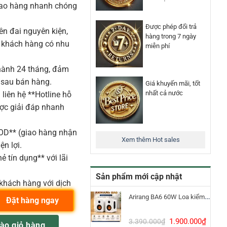
iao hàng nhanh chóng
Được phép đổi trả
n đai nguyên kiện,
hàng trong 7 ngày
o khách hàng có nhu
miễn phí
ành 24 tháng, đảm
 sau bán hàng.
Giá khuyến mãi, tốt
nhất cả nước
liên hệ **Hotline hỗ
ược giải đáp nhanh
COD** (giao hàng nhận
Xem thêm Hot sales
ện lợi.
ẻ tín dụng** với lãi
Sản phẩm mới cập nhật
khách hàng với dịch
Arirang BA6 60W Loa kiểm âm Bluetooth 5.3
Đặt hàng ngay
Giá
Giá
30 The Super Jack guitar amplifier head công suất lớn số lượng
1.900.000
₫
3.390.000
₫
ào giỏ hàng