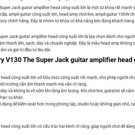
Super Jack guitar amplifier head công suất lớn là một từ khóa rất mạnh 
 cấp, ampli guitar công suất lớn, head amp chơi live, ampli guitar 100W c
ictory chính hãng. Đây là nhóm từ khóa có khả năng kéo đúng khách hàng
uper Jack guitar amplifier head công suất lớn là lựa chọn dành cho ngư
 âm thanh lớn, sạch, dày và chuyên nghiệp. Đây là mẫu head amp không 
 âm và giá trị đầu tư lâu dài.
ry V130 The Super Jack guitar amplifier head 
er head công suất lớn sở hữu mức công suất rất mạnh, cho phép người ch
 môi trường cần âm thanh mạnh mà vẫn rõ ràng.
 dày và không bị vỡ sớm khi tăng âm lượng. Khi chơi live, guitarist sẽ cả
nhạc cụ khác.
ùng dễ kiểm soát hơn trong phòng tập, studio hoặc không gian nhỏ, tạo
 head công suất lớn có cấu trúc hai kênh rõ ràng, giúp người chơi dễ dàn