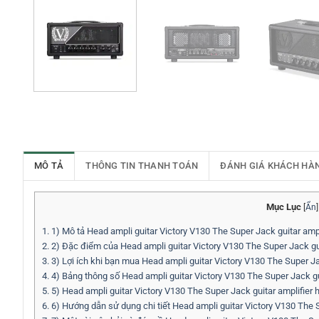
MÔ TẢ
THÔNG TIN THANH TOÁN
ĐÁNH GIÁ KHÁCH HÀ
Mục Lục
[
Ẩn
]
1.
1) Mô tả Head ampli guitar Victory V130 The Super Jack guitar ampl
2.
2) Đặc điểm của Head ampli guitar Victory V130 The Super Jack gui
3.
3) Lợi ích khi bạn mua Head ampli guitar Victory V130 The Super Ja
4.
4) Bảng thông số Head ampli guitar Victory V130 The Super Jack gu
5.
5) Head ampli guitar Victory V130 The Super Jack guitar amplifier
6.
6) Hướng dẫn sử dụng chi tiết Head ampli guitar Victory V130 The S