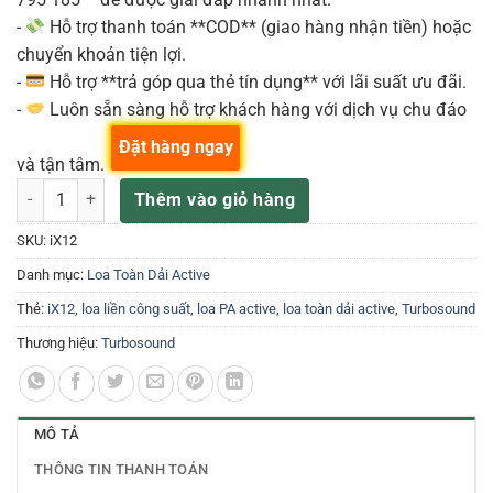
-
Hỗ trợ thanh toán **COD** (giao hàng nhận tiền) hoặc
chuyển khoản tiện lợi.
-
Hỗ trợ **trả góp qua thẻ tín dụng** với lãi suất ưu đãi.
-
Luôn sẵn sàng hỗ trợ khách hàng với dịch vụ chu đáo
Đặt hàng ngay
và tận tâm.
Turbosound iX12 Loa Full Liền Công Suất số lượng
Thêm vào giỏ hàng
SKU:
iX12
Danh mục:
Loa Toàn Dải Active
Thẻ:
iX12
,
loa liền công suất
,
loa PA active
,
loa toàn dải active
,
Turbosound
Thương hiệu:
Turbosound
MÔ TẢ
THÔNG TIN THANH TOÁN