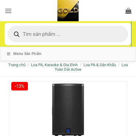
Bỏ
qua
nội
dung
Tìm
kiếm
sản
phẩm
Menu Sản Phẩm
Trang chủ
/
Loa PA, Karaoke & Gia Đình
/
Loa PA & Sân Khấu
/
Loa
Toàn Dải Active
-13%