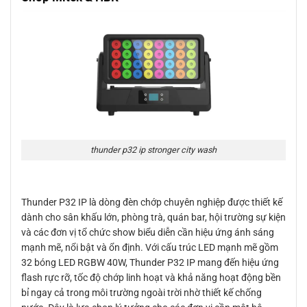
thunder p32 ip stronger city wash
Thunder P32 IP là dòng đèn chớp chuyên nghiệp được thiết kế
dành cho sân khấu lớn, phòng trà, quán bar, hội trường sự kiện
và các đơn vị tổ chức show biểu diễn cần hiệu ứng ánh sáng
mạnh mẽ, nổi bật và ổn định. Với cấu trúc LED mạnh mẽ gồm
32 bóng LED RGBW 40W, Thunder P32 IP mang đến hiệu ứng
flash rực rỡ, tốc độ chớp linh hoạt và khả năng hoạt động bền
bỉ ngay cả trong môi trường ngoài trời nhờ thiết kế chống