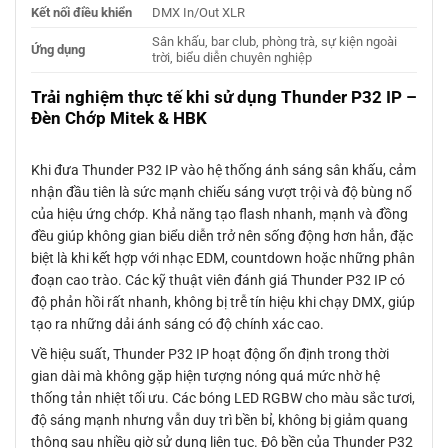
Kết nối điều khiển
DMX In/Out XLR
Sân khấu, bar club, phòng trà, sự kiện ngoài
Ứng dụng
trời, biểu diễn chuyên nghiệp
Trải nghiệm thực tế khi sử dụng Thunder P32 IP –
Đèn Chớp Mitek & HBK
Khi đưa Thunder P32 IP vào hệ thống ánh sáng sân khấu, cảm
nhận đầu tiên là sức mạnh chiếu sáng vượt trội và độ bùng nổ
của hiệu ứng chớp. Khả năng tạo flash nhanh, mạnh và đồng
đều giúp không gian biểu diễn trở nên sống động hơn hẳn, đặc
biệt là khi kết hợp với nhạc EDM, countdown hoặc những phân
đoạn cao trào. Các kỹ thuật viên đánh giá Thunder P32 IP có
độ phản hồi rất nhanh, không bị trễ tín hiệu khi chạy DMX, giúp
tạo ra những dải ánh sáng có độ chính xác cao.
Về hiệu suất, Thunder P32 IP hoạt động ổn định trong thời
gian dài mà không gặp hiện tượng nóng quá mức nhờ hệ
thống tản nhiệt tối ưu. Các bóng LED RGBW cho màu sắc tươi,
độ sáng mạnh nhưng vẫn duy trì bền bỉ, không bị giảm quang
thông sau nhiều giờ sử dụng liên tục. Độ bền của Thunder P32