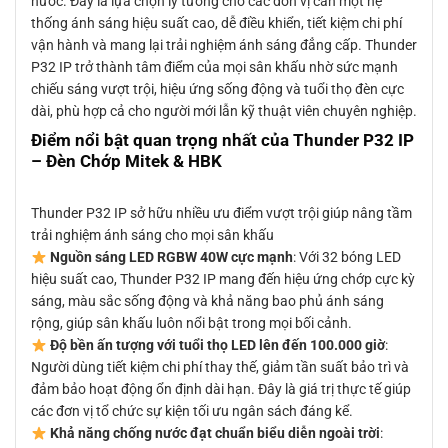
nước. Đây là lựa chọn lý tưởng cho các đơn vị cần một hệ
thống ánh sáng hiệu suất cao, dễ điều khiển, tiết kiệm chi phí
vận hành và mang lại trải nghiệm ánh sáng đẳng cấp. Thunder
P32 IP trở thành tâm điểm của mọi sân khấu nhờ sức mạnh
chiếu sáng vượt trội, hiệu ứng sống động và tuổi thọ đèn cực
dài, phù hợp cả cho người mới lẫn kỹ thuật viên chuyên nghiệp.
Điểm nổi bật quan trọng nhất của Thunder P32 IP
– Đèn Chớp Mitek & HBK
Thunder P32 IP sở hữu nhiều ưu điểm vượt trội giúp nâng tầm
trải nghiệm ánh sáng cho mọi sân khấu
Nguồn sáng LED RGBW 40W cực mạnh
: Với 32 bóng LED
hiệu suất cao, Thunder P32 IP mang đến hiệu ứng chớp cực kỳ
sáng, màu sắc sống động và khả năng bao phủ ánh sáng
rộng, giúp sân khấu luôn nổi bật trong mọi bối cảnh.
Độ bền ấn tượng với tuổi thọ LED lên đến 100.000 giờ
:
Người dùng tiết kiệm chi phí thay thế, giảm tần suất bảo trì và
đảm bảo hoạt động ổn định dài hạn. Đây là giá trị thực tế giúp
các đơn vị tổ chức sự kiện tối ưu ngân sách đáng kể.
Khả năng chống nước đạt chuẩn biểu diễn ngoài trời
: