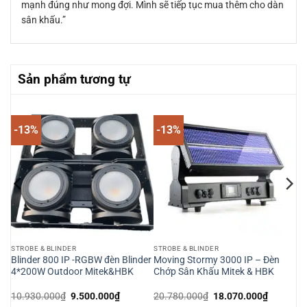
mạnh đúng như mong đợi. Mình sẽ tiếp tục mua thêm cho dàn
sân khấu.”
Sản phẩm tương tự
-13%
-13%
STROBE & BLINDER
STROBE & BLINDER
k &
Blinder 800 IP -RGBW đèn Blinder
Moving Stormy 3000 IP – Đèn
4*200W Outdoor Mitek&HBK
Chớp Sân Khấu Mitek & HBK
Giá
Giá
Giá
Giá
10.930.000
₫
9.500.000
₫
20.780.000
₫
18.070.000
₫
gốc
hiện
gốc
hiện