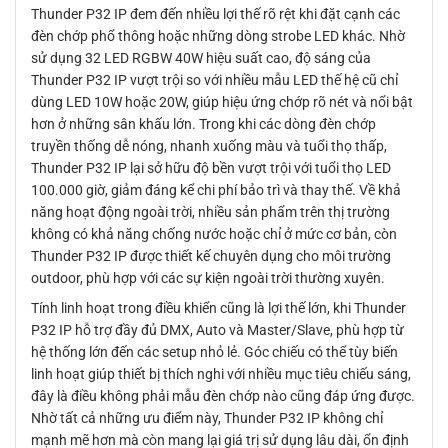
Thunder P32 IP đem đến nhiều lợi thế rõ rệt khi đặt cạnh các
đèn chớp phổ thông hoặc những dòng strobe LED khác. Nhờ
sử dụng 32 LED RGBW 40W hiệu suất cao, độ sáng của
Thunder P32 IP vượt trội so với nhiều mẫu LED thế hệ cũ chỉ
dùng LED 10W hoặc 20W, giúp hiệu ứng chớp rõ nét và nổi bật
hơn ở những sân khấu lớn. Trong khi các dòng đèn chớp
truyền thống dễ nóng, nhanh xuống màu và tuổi thọ thấp,
Thunder P32 IP lại sở hữu độ bền vượt trội với tuổi thọ LED
100.000 giờ, giảm đáng kể chi phí bảo trì và thay thế. Về khả
năng hoạt động ngoài trời, nhiều sản phẩm trên thị trường
không có khả năng chống nước hoặc chỉ ở mức cơ bản, còn
Thunder P32 IP được thiết kế chuyên dụng cho môi trường
outdoor, phù hợp với các sự kiện ngoài trời thường xuyên.
Tính linh hoạt trong điều khiển cũng là lợi thế lớn, khi Thunder
P32 IP hỗ trợ đầy đủ DMX, Auto và Master/Slave, phù hợp từ
hệ thống lớn đến các setup nhỏ lẻ. Góc chiếu có thể tùy biến
linh hoạt giúp thiết bị thích nghi với nhiều mục tiêu chiếu sáng,
đây là điều không phải mẫu đèn chớp nào cũng đáp ứng được.
Nhờ tất cả những ưu điểm này, Thunder P32 IP không chỉ
mạnh mẽ hơn mà còn mang lại giá trị sử dụng lâu dài, ổn định