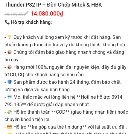
Thunder P32 IP – Đèn Chớp Mitek & HBK
Giá
14.080.000
₫
Giá
₫
16.190.000
gốc
hiện
là:
tại
Hỗ trợ khách hàng:
16.190.000₫.
là:
14.080.000₫.
-
Quý khách vui lòng xem kỹ trước khi đặt hàng. Sản
phẩm không được đổi trả vì lý do không thích, không hợp.
-
Chúng tôi đảm bảo giao hàng nhanh chóng và đáng
tin cậy.
-
Hàng mới 100%, nguyên đai nguyên kiện, đầy đủ giấy
tờ CO, CQ cho khách hàng có nhu cầu.
-
Sản phẩm được bảo hành 24 tháng, đảm bảo chất
lượng và dịch vụ sau bán hàng.
-
Mọi thắc mắc vui lòng liên hệ **Hotline hỗ trợ: 0914
795 185** để được giải đáp nhanh nhất.
-
Hỗ trợ thanh toán **COD** (giao hàng nhận tiền) hoặc
chuyển khoản tiện lợi.
-
Hỗ trợ **trả góp qua thẻ tín dụng** với lãi suất ưu đãi.