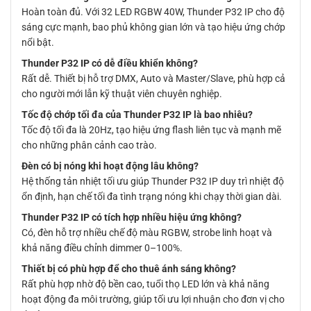
Hoàn toàn đủ. Với 32 LED RGBW 40W, Thunder P32 IP cho độ
sáng cực mạnh, bao phủ không gian lớn và tạo hiệu ứng chớp
nổi bật.
Thunder P32 IP có dễ điều khiển không?
Rất dễ. Thiết bị hỗ trợ DMX, Auto và Master/Slave, phù hợp cả
cho người mới lẫn kỹ thuật viên chuyên nghiệp.
Tốc độ chớp tối đa của Thunder P32 IP là bao nhiêu?
Tốc độ tối đa là 20Hz, tạo hiệu ứng flash liên tục và mạnh mẽ
cho những phân cảnh cao trào.
Đèn có bị nóng khi hoạt động lâu không?
Hệ thống tản nhiệt tối ưu giúp Thunder P32 IP duy trì nhiệt độ
ổn định, hạn chế tối đa tình trạng nóng khi chạy thời gian dài.
Thunder P32 IP có tích hợp nhiều hiệu ứng không?
Có, đèn hỗ trợ nhiều chế độ màu RGBW, strobe linh hoạt và
khả năng điều chỉnh dimmer 0–100%.
Thiết bị có phù hợp để cho thuê ánh sáng không?
Rất phù hợp nhờ độ bền cao, tuổi thọ LED lớn và khả năng
hoạt động đa môi trường, giúp tối ưu lợi nhuận cho đơn vị cho