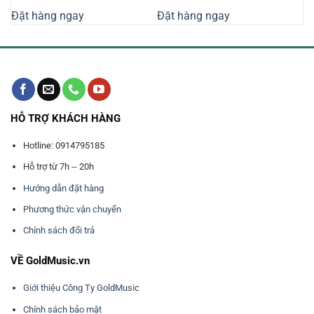
là:
tại
là:
tại
Đặt hàng ngay
Đặt hàng ngay
10.930.000₫.
là:
20.780.000₫.
là:
0.000₫.
9.500.000₫.
18.070.0
HỖ TRỢ KHÁCH HÀNG
Hotline: 0914795185
Hỗ trợ từ 7h -- 20h
Hướng dẫn đặt hàng
Phương thức vận chuyển
Chính sách đổi trả
VỀ GoldMusic.vn
Giới thiệu Công Ty GoldMusic
Chính sách bảo mật