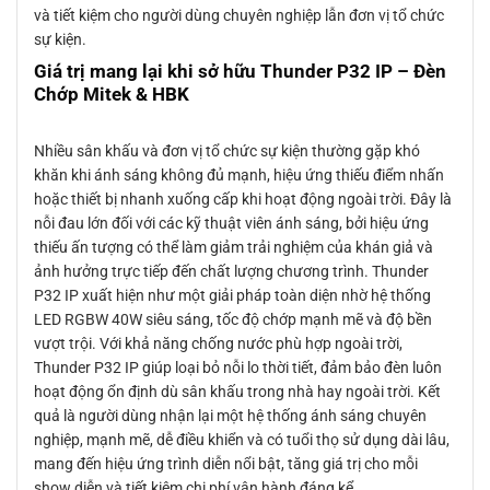
và tiết kiệm cho người dùng chuyên nghiệp lẫn đơn vị tổ chức
sự kiện.
Giá trị mang lại khi sở hữu Thunder P32 IP – Đèn
Chớp Mitek & HBK
Nhiều sân khấu và đơn vị tổ chức sự kiện thường gặp khó
khăn khi ánh sáng không đủ mạnh, hiệu ứng thiếu điểm nhấn
hoặc thiết bị nhanh xuống cấp khi hoạt động ngoài trời. Đây là
nỗi đau lớn đối với các kỹ thuật viên ánh sáng, bởi hiệu ứng
thiếu ấn tượng có thể làm giảm trải nghiệm của khán giả và
ảnh hưởng trực tiếp đến chất lượng chương trình. Thunder
P32 IP xuất hiện như một giải pháp toàn diện nhờ hệ thống
LED RGBW 40W siêu sáng, tốc độ chớp mạnh mẽ và độ bền
vượt trội. Với khả năng chống nước phù hợp ngoài trời,
Thunder P32 IP giúp loại bỏ nỗi lo thời tiết, đảm bảo đèn luôn
hoạt động ổn định dù sân khấu trong nhà hay ngoài trời. Kết
quả là người dùng nhận lại một hệ thống ánh sáng chuyên
nghiệp, mạnh mẽ, dễ điều khiển và có tuổi thọ sử dụng dài lâu,
mang đến hiệu ứng trình diễn nổi bật, tăng giá trị cho mỗi
show diễn và tiết kiệm chi phí vận hành đáng kể.