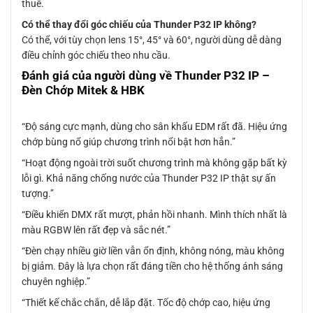
thuê.
Có thể thay đổi góc chiếu của Thunder P32 IP không?
Có thể, với tùy chọn lens 15°, 45° và 60°, người dùng dễ dàng
điều chỉnh góc chiếu theo nhu cầu.
Đánh giá của người dùng về Thunder P32 IP –
Đèn Chớp Mitek & HBK
“Độ sáng cực mạnh, dùng cho sân khấu EDM rất đã. Hiệu ứng
chớp bùng nổ giúp chương trình nổi bật hơn hẳn.”
“Hoạt động ngoài trời suốt chương trình mà không gặp bất kỳ
lỗi gì. Khả năng chống nước của Thunder P32 IP thật sự ấn
tượng.”
“Điều khiển DMX rất mượt, phản hồi nhanh. Mình thích nhất là
màu RGBW lên rất đẹp và sắc nét.”
“Đèn chạy nhiều giờ liền vẫn ổn định, không nóng, màu không
bị giảm. Đây là lựa chọn rất đáng tiền cho hệ thống ánh sáng
chuyên nghiệp.”
“Thiết kế chắc chắn, dễ lắp đặt. Tốc độ chớp cao, hiệu ứng