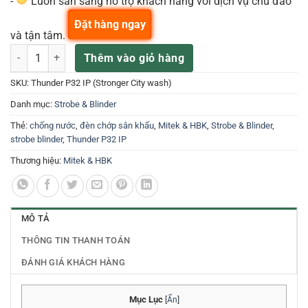
-
Luôn sẵn sàng hỗ trợ khách hàng với dịch vụ chu đáo
Đặt hàng ngay
và tận tâm.
Thunder P32 IP – Đèn Chớp Mitek & HBK số lượng
Thêm vào giỏ hàng
SKU:
Thunder P32 IP (Stronger City wash)
Danh mục:
Strobe & Blinder
Thẻ:
chống nước
,
đèn chớp sân khấu
,
Mitek & HBK
,
Strobe & Blinder
,
strobe blinder
,
Thunder P32 IP
Thương hiệu:
Mitek & HBK
MÔ TẢ
THÔNG TIN THANH TOÁN
ĐÁNH GIÁ KHÁCH HÀNG
Mục Lục
[
Ẩn
]