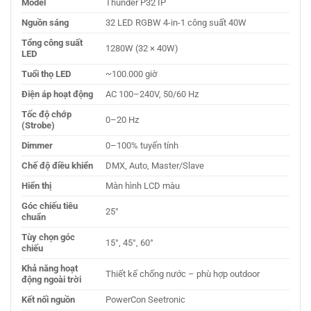
Model
Thunder P32 IP
Nguồn sáng
32 LED RGBW 4-in-1 công suất 40W
Tổng công suất
1280W (32 × 40W)
LED
Tuổi thọ LED
~100.000 giờ
Điện áp hoạt động
AC 100–240V, 50/60 Hz
Tốc độ chớp
0–20 Hz
(Strobe)
Dimmer
0–100% tuyến tính
Chế độ điều khiển
DMX, Auto, Master/Slave
Hiển thị
Màn hình LCD màu
Góc chiếu tiêu
25°
chuẩn
Tùy chọn góc
15°, 45°, 60°
chiếu
Khả năng hoạt
Thiết kế chống nước – phù hợp outdoor
động ngoài trời
Kết nối nguồn
PowerCon Seetronic