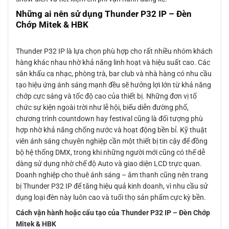
Những ai nên sử dụng Thunder P32 IP – Đèn
Chớp Mitek & HBK
Thunder P32 IP là lựa chọn phù hợp cho rất nhiều nhóm khách
hàng khác nhau nhờ khả năng linh hoạt và hiệu suất cao. Các
sân khấu ca nhạc, phòng trà, bar club và nhà hàng có nhu cầu
tạo hiệu ứng ánh sáng mạnh đều sẽ hưởng lợi lớn từ khả năng
chớp cực sáng và tốc độ cao của thiết bị. Những đơn vị tổ
chức sự kiện ngoài trời như lễ hội, biểu diễn đường phố,
chương trình countdown hay festival cũng là đối tượng phù
hợp nhờ khả năng chống nước và hoạt động bền bỉ. Kỹ thuật
viên ánh sáng chuyên nghiệp cần một thiết bị tin cậy để đồng
bộ hệ thống DMX, trong khi những người mới cũng có thể dễ
dàng sử dụng nhờ chế độ Auto và giao diện LCD trực quan.
Doanh nghiệp cho thuê ánh sáng – âm thanh cũng nên trang
bị Thunder P32 IP để tăng hiệu quả kinh doanh, vì nhu cầu sử
dụng loại đèn này luôn cao và tuổi thọ sản phẩm cực kỳ bền.
Cách vận hành hoặc cấu tạo của Thunder P32 IP – Đèn Chớp
Mitek & HBK