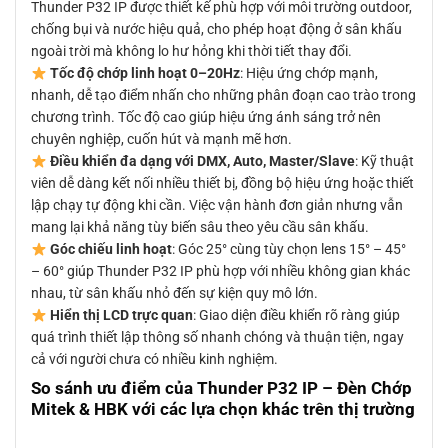
Thunder P32 IP được thiết kế phù hợp với môi trường outdoor,
chống bụi và nước hiệu quả, cho phép hoạt động ở sân khấu
ngoài trời mà không lo hư hỏng khi thời tiết thay đổi.
Tốc độ chớp linh hoạt 0–20Hz
: Hiệu ứng chớp mạnh,
nhanh, dễ tạo điểm nhấn cho những phân đoạn cao trào trong
chương trình. Tốc độ cao giúp hiệu ứng ánh sáng trở nên
chuyên nghiệp, cuốn hút và mạnh mẽ hơn.
Điều khiển đa dạng với DMX, Auto, Master/Slave
: Kỹ thuật
viên dễ dàng kết nối nhiều thiết bị, đồng bộ hiệu ứng hoặc thiết
lập chạy tự động khi cần. Việc vận hành đơn giản nhưng vẫn
mang lại khả năng tùy biến sâu theo yêu cầu sân khấu.
Góc chiếu linh hoạt
: Góc 25° cùng tùy chọn lens 15° – 45°
– 60° giúp Thunder P32 IP phù hợp với nhiều không gian khác
nhau, từ sân khấu nhỏ đến sự kiện quy mô lớn.
Hiển thị LCD trực quan
: Giao diện điều khiển rõ ràng giúp
quá trình thiết lập thông số nhanh chóng và thuận tiện, ngay
cả với người chưa có nhiều kinh nghiệm.
So sánh ưu điểm của Thunder P32 IP – Đèn Chớp
Mitek & HBK với các lựa chọn khác trên thị trường