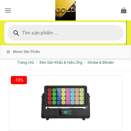
Bỏ
qua
nội
dung
Tìm
kiếm
sản
phẩm
Menu Sản Phẩm
Trang chủ
/
Đèn Sân Khấu & Hiệu Ứng
/
Strobe & Blinder
-13%