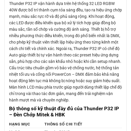
Thunder P32 IP vận hành dựa trên hệ thống 32 LED RGBW
40W được bố trí thành cụm tỏa sáng đều, tạo ra hiệu ứng chớp
mạnh, màu sắc rực rỡ và độ phủ sáng rộng. Khi hoạt động,
các LED được điều khiển qua bộ xử lý tích hợp giúp đồng bộ
màu sắc, tần số chớp và cường độ ánh sáng. Thiết bị hỗ trợ
nhiều phương thức điều khiển, trong đó phổ biến nhất là DMX,
cho phép kỹ thuật viên thiết lập hiệu ứng theo từng kênh một
cách chi tiết và chính xác. Ngoài ra, Thunder P32 IP có chế độ
Auto giúp thiết bị tự vận hành theo các preset hiệu ứng dựng
sẵn, phù hợp cho các sân khấu nhỏ hoặc khi cần setup nhanh.
Cấu trúc tiêu chuẩn gồm vỏ bảo vệ chống nước, hệ thống tản
nhiệt tối ưu và cổng nối PowerCon – DMX đảm bảo khả năng
hoạt động liên tục mà không bị nóng hoặc suy giảm hiệu suất.
Màn hình LCD màu phía trước giúp người dùng thiết lập chế độ
chỉ trong vài thao tác đơn giản, mang đến trải nghiệm vận
hành mượt mà và chuyên nghiệp.
Bộ thông số kỹ thuật đầy đủ của Thunder P32 IP
– Đèn Chớp Mitek & HBK
HẠNG MỤC
THÔNG SỐ CHI TIẾT