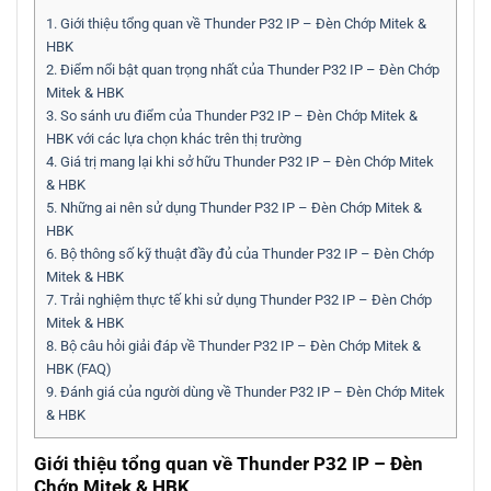
1.
Giới thiệu tổng quan về Thunder P32 IP – Đèn Chớp Mitek &
HBK
2.
Điểm nổi bật quan trọng nhất của Thunder P32 IP – Đèn Chớp
Mitek & HBK
3.
So sánh ưu điểm của Thunder P32 IP – Đèn Chớp Mitek &
HBK với các lựa chọn khác trên thị trường
4.
Giá trị mang lại khi sở hữu Thunder P32 IP – Đèn Chớp Mitek
& HBK
5.
Những ai nên sử dụng Thunder P32 IP – Đèn Chớp Mitek &
HBK
6.
Bộ thông số kỹ thuật đầy đủ của Thunder P32 IP – Đèn Chớp
Mitek & HBK
7.
Trải nghiệm thực tế khi sử dụng Thunder P32 IP – Đèn Chớp
Mitek & HBK
8.
Bộ câu hỏi giải đáp về Thunder P32 IP – Đèn Chớp Mitek &
HBK (FAQ)
9.
Đánh giá của người dùng về Thunder P32 IP – Đèn Chớp Mitek
& HBK
Giới thiệu tổng quan về Thunder P32 IP – Đèn
Chớp Mitek & HBK