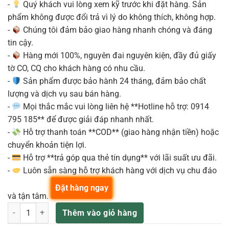
-
Quý khách vui lòng xem kỹ trước khi đặt hàng. Sản
phẩm không được đổi trả vì lý do không thích, không hợp.
-
Chúng tôi đảm bảo giao hàng nhanh chóng và đáng
tin cậy.
-
Hàng mới 100%, nguyên đai nguyên kiện, đầy đủ giấy
tờ CO, CQ cho khách hàng có nhu cầu.
-
Sản phẩm được bảo hành 24 tháng, đảm bảo chất
lượng và dịch vụ sau bán hàng.
-
Mọi thắc mắc vui lòng liên hệ **Hotline hỗ trợ: 0914
795 185** để được giải đáp nhanh nhất.
-
Hỗ trợ thanh toán **COD** (giao hàng nhận tiền) hoặc
chuyển khoản tiện lợi.
-
Hỗ trợ **trả góp qua thẻ tín dụng** với lãi suất ưu đãi.
-
Luôn sẵn sàng hỗ trợ khách hàng với dịch vụ chu đáo
Đặt hàng ngay
và tận tâm.
Bộ Trống Cơ TAMA Stagestar ST58H6 SCP 5 món kèm hardware và g
Thêm vào giỏ hàng