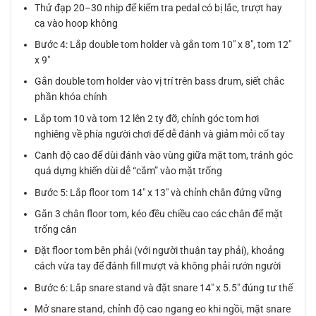
Thử đạp 20–30 nhịp để kiểm tra pedal có bị lắc, trượt hay
cạ vào hoop không
Bước 4: Lắp double tom holder và gắn tom 10″ x 8″, tom 12″
x 9″
Gắn double tom holder vào vị trí trên bass drum, siết chắc
phần khóa chính
Lắp tom 10 và tom 12 lên 2 ty đỡ, chỉnh góc tom hơi
nghiêng về phía người chơi để dễ đánh và giảm mỏi cổ tay
Canh độ cao để dùi đánh vào vùng giữa mặt tom, tránh góc
quá dựng khiến dùi dễ “cắm” vào mặt trống
Bước 5: Lắp floor tom 14″ x 13″ và chỉnh chân đứng vững
Gắn 3 chân floor tom, kéo đều chiều cao các chân để mặt
trống cân
Đặt floor tom bên phải (với người thuận tay phải), khoảng
cách vừa tay để đánh fill mượt và không phải rướn người
Bước 6: Lắp snare stand và đặt snare 14″ x 5.5″ đúng tư thế
Mở snare stand, chỉnh độ cao ngang eo khi ngồi, mặt snare