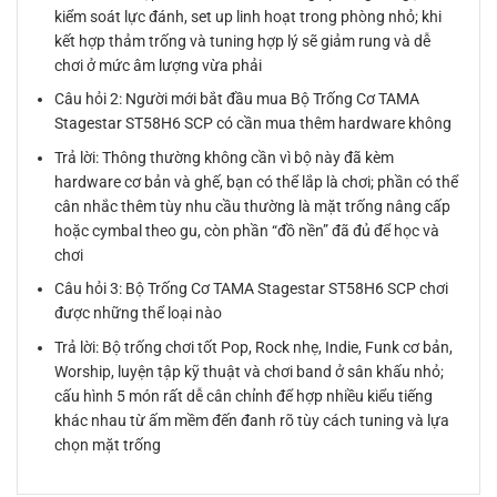
kiểm soát lực đánh, set up linh hoạt trong phòng nhỏ; khi
kết hợp thảm trống và tuning hợp lý sẽ giảm rung và dễ
chơi ở mức âm lượng vừa phải
Câu hỏi 2: Người mới bắt đầu mua Bộ Trống Cơ TAMA
Stagestar ST58H6 SCP có cần mua thêm hardware không
Trả lời: Thông thường không cần vì bộ này đã kèm
hardware cơ bản và ghế, bạn có thể lắp là chơi; phần có thể
cân nhắc thêm tùy nhu cầu thường là mặt trống nâng cấp
hoặc cymbal theo gu, còn phần “đồ nền” đã đủ để học và
chơi
Câu hỏi 3: Bộ Trống Cơ TAMA Stagestar ST58H6 SCP chơi
được những thể loại nào
Trả lời: Bộ trống chơi tốt Pop, Rock nhẹ, Indie, Funk cơ bản,
Worship, luyện tập kỹ thuật và chơi band ở sân khấu nhỏ;
cấu hình 5 món rất dễ cân chỉnh để hợp nhiều kiểu tiếng
khác nhau từ ấm mềm đến đanh rõ tùy cách tuning và lựa
chọn mặt trống