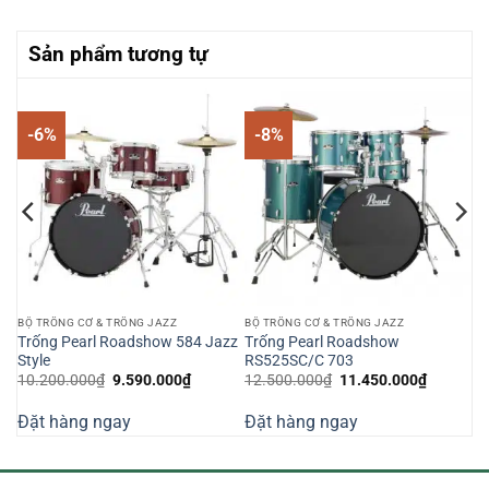
Sản phẩm tương tự
-6%
-8%
BỘ TRỐNG CƠ & TRỐNG JAZZ
BỘ TRỐNG CƠ & TRỐNG JAZZ
Trống Pearl Roadshow 584 Jazz
Trống Pearl Roadshow
Style
RS525SC/C 703
Giá
Giá
Giá
Giá
10.200.000
₫
9.590.000
₫
12.500.000
₫
11.450.000
₫
n
gốc
hiện
gốc
hiện
là:
tại
là:
tại
Đặt hàng ngay
Đặt hàng ngay
10.200.000₫.
là:
12.500.000₫.
là:
040.000₫.
9.590.000₫.
11.450.0