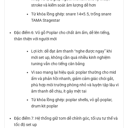
stroke và kiểm soát âm lượng dễ hơn
Từ khóa lồng ghép: snare 14×5.5, trống snare
TAMA Stagestar
Đặc điểm 6: Vỏ gỗ Poplar cho chất âm ấm, dễ lên tiếng,
thân thiện với người mới
Lợi ích: dễ đạt âm thanh “nghe được ngay” khi
mới set up, không cần quá nhiều kinh nghiệm
tuning vẫn cho tiếng cân bằng
Vì sao mang lại hiệu quả: poplar thường cho mid
ấm và phản hồi nhanh, giảm cảm giác chói gắt,
phù hợp môi trường phòng nhỏ và luyện tập lâu vì
âm thanh dễ chịu, ít gây mệt tai
Từ khóa lồng ghép: poplar shells, vỏ gỗ poplar,
drum kit poplar
Đặc điểm 7: Hệ thống giữ tom dễ chỉnh góc, tối ưu tư thế và
tốc độ set up