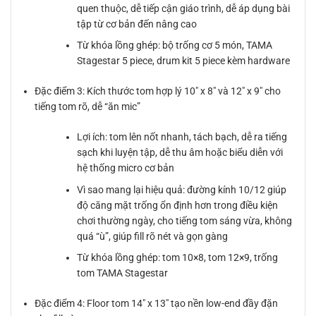
quen thuộc, dễ tiếp cận giáo trình, dễ áp dụng bài
tập từ cơ bản đến nâng cao
Từ khóa lồng ghép: bộ trống cơ 5 món, TAMA
Stagestar 5 piece, drum kit 5 piece kèm hardware
Đặc điểm 3: Kích thước tom hợp lý 10″ x 8″ và 12″ x 9″ cho
tiếng tom rõ, dễ “ăn mic”
Lợi ích: tom lên nốt nhanh, tách bạch, dễ ra tiếng
sạch khi luyện tập, dễ thu âm hoặc biểu diễn với
hệ thống micro cơ bản
Vì sao mang lại hiệu quả: đường kính 10/12 giúp
độ căng mặt trống ổn định hơn trong điều kiện
chơi thường ngày, cho tiếng tom sáng vừa, không
quá “ù”, giúp fill rõ nét và gọn gàng
Từ khóa lồng ghép: tom 10×8, tom 12×9, trống
tom TAMA Stagestar
Đặc điểm 4: Floor tom 14″ x 13″ tạo nền low-end đầy đặn