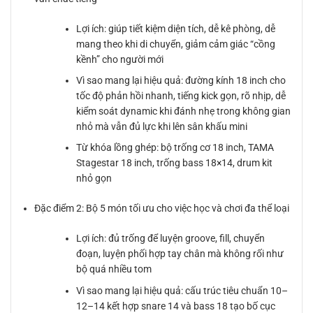
Lợi ích: giúp tiết kiệm diện tích, dễ kê phòng, dễ
mang theo khi di chuyển, giảm cảm giác “cồng
kềnh” cho người mới
Vì sao mang lại hiệu quả: đường kính 18 inch cho
tốc độ phản hồi nhanh, tiếng kick gọn, rõ nhịp, dễ
kiểm soát dynamic khi đánh nhẹ trong không gian
nhỏ mà vẫn đủ lực khi lên sân khấu mini
Từ khóa lồng ghép: bộ trống cơ 18 inch, TAMA
Stagestar 18 inch, trống bass 18×14, drum kit
nhỏ gọn
Đặc điểm 2: Bộ 5 món tối ưu cho việc học và chơi đa thể loại
Lợi ích: đủ trống để luyện groove, fill, chuyển
đoạn, luyện phối hợp tay chân mà không rối như
bộ quá nhiều tom
Vì sao mang lại hiệu quả: cấu trúc tiêu chuẩn 10–
12–14 kết hợp snare 14 và bass 18 tạo bố cục