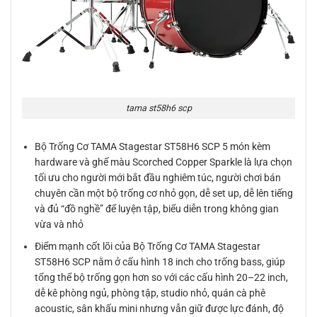
tama st58h6 scp
Bộ Trống Cơ TAMA Stagestar ST58H6 SCP 5 món kèm
hardware và ghế màu Scorched Copper Sparkle là lựa chọn
tối ưu cho người mới bắt đầu nghiêm túc, người chơi bán
chuyên cần một bộ trống cơ nhỏ gọn, dễ set up, dễ lên tiếng
và đủ “đồ nghề” để luyện tập, biểu diễn trong không gian
vừa và nhỏ
Điểm mạnh cốt lõi của Bộ Trống Cơ TAMA Stagestar
ST58H6 SCP nằm ở cấu hình 18 inch cho trống bass, giúp
tổng thể bộ trống gọn hơn so với các cấu hình 20–22 inch,
dễ kê phòng ngủ, phòng tập, studio nhỏ, quán cà phê
acoustic, sân khấu mini nhưng vẫn giữ được lực đánh, độ