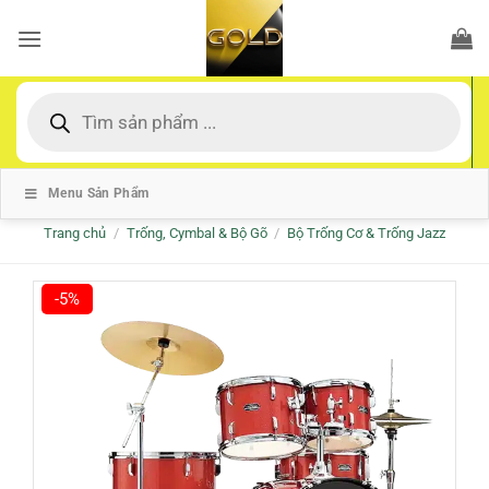
Bỏ
qua
nội
dung
Tìm
kiếm
sản
phẩm
Menu Sản Phẩm
Trang chủ
/
Trống, Cymbal & Bộ Gõ
/
Bộ Trống Cơ & Trống Jazz
-5%