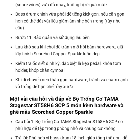
(snare wires) vừa đủ nhạy, không bị rè quá mức
Bass drum chỉnh vừa phải để tiếng kick gọn, nếu cần gọn
hơn có thể đặt vật liệu giảm âm nhẹ bên trong (tùy nhu
cầu)
Bước 11: Bảo quản và sử dụng lâu bền
Lau khô sau khi chơi để tránh mồ hôi bám hardware, giữ
lớp finish Scorched Copper Sparkle luôn đẹp
Kiểm tra ốc siết định kỳ, đặc biệt là kẹp pedal, khóa tom
holder, khớp chân cymbal
Khi di chuyển nên tháo gọn hardware, tránh va chạm cạnh
vỏ trống để hạn chế trầy xước
Một vài câu hỏi và đáp về Bộ Trống Cơ TAMA
Stagestar ST58H6 SCP 5 món kèm hardware và
ghế màu Scorched Copper Sparkle
Câu hỏi 1: Bộ Trống Cơ TAMA Stagestar ST58H6 SCP có
phù hợp để tập trong phòng nhỏ và chung cư không
Trả lời: Phù hợp vì bass drum 18 inch giúp tổng thể gọn, dễ