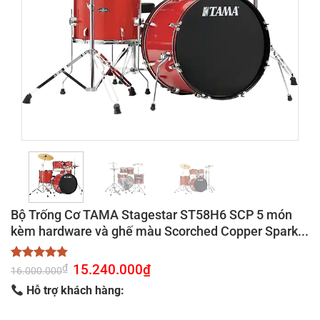
Bộ Trống Cơ TAMA Stagestar ST58H6 SCP 5 món
kèm hardware và ghế màu Scorched Copper Spark...
Giá
15.240.000
₫
Giá
₫
4.8
10
trên 5
16.000.000
gốc
hiện
dựa trên
là:
tại
Hỗ trợ khách hàng:
đánh giá
16.000.000₫.
là:
15.240.000₫.