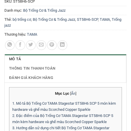
SKU:
ST58H6-SCP
Danh mục:
Bộ Trống Cơ & Trống Jazz
Thẻ:
bộ trống cơ
,
Bộ Trống Cơ & Trống Jazz
,
ST58H6-SCP
,
TAMA
,
Trống
jazz
Thương hiệu:
TAMA
MÔ TẢ
THÔNG TIN THANH TOÁN
ĐÁNH GIÁ KHÁCH HÀNG
Mục Lục
[
Ẩn
]
1.
Mô tả Bộ Trống Cơ TAMA Stagestar ST58H6 SCP 5 món kèm
hardware và ghế màu Scorched Copper Sparkle
2.
Đặc điểm của Bộ Trống Cơ TAMA Stagestar ST58H6 SCP 5
món kèm hardware và ghế màu Scorched Copper Sparkle
3.
Hướng dẫn sử dụng chi tiết Bộ Trống Cơ TAMA Stagestar