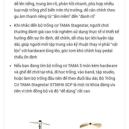
dễ lên tiếng, trung âm rõ, phản hồi nhanh, phù hợp nhiều
loại mặt trống phổ biến trên thị trường, dễ cân chỉnh theo
gu âm thanh riêng từ “ấm mềm” đến “đanh rõ”
Khi nhắc đến bộ trống cơ TAMA Stagestar, người chơi
thường đánh giá cao trải nghiệm sử dụng thực tế vì thiết kế
hướng đến sự ổn định, dễ chỉnh, dễ chịu lực khi luyện tập
dài, giúp người mới tập trung vào kỹ thuật thay vì phải “vật
lộn” với hardware lỏng lẻo, góc tom khó chỉnh hay pedal
thiếu ổn định
Nếu bạn đang tìm bộ trống cơ TAMA 5 món kèm hardware
và ghế để chơi tại nhà, đi học trống, vào band, tập studio,
hoặc làm bộ trống đầu tiên để theo đuổi lâu dài, Bộ Trống
Cơ TAMA Stagestar ST58H6 SCP là một từ khóa đáng ưu
tiên vì tính đồng bộ và độ “dễ dùng” rất cao