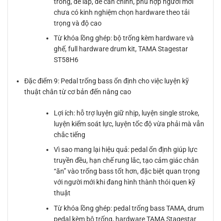
trống, dễ lắp, dễ cân chỉnh, phù hợp người mới
chưa có kinh nghiệm chọn hardware theo tải
trọng và độ cao
Từ khóa lồng ghép: bộ trống kèm hardware và
ghế, full hardware drum kit, TAMA Stagestar
ST58H6
Đặc điểm 9: Pedal trống bass ổn định cho việc luyện kỹ
thuật chân từ cơ bản đến nâng cao
Lợi ích: hỗ trợ luyện giữ nhịp, luyện single stroke,
luyện kiểm soát lực, luyện tốc độ vừa phải mà vẫn
chắc tiếng
Vì sao mang lại hiệu quả: pedal ổn định giúp lực
truyền đều, hạn chế rung lắc, tạo cảm giác chân
“ăn” vào trống bass tốt hơn, đặc biệt quan trọng
với người mới khi đang hình thành thói quen kỹ
thuật
Từ khóa lồng ghép: pedal trống bass TAMA, drum
pedal kèm bộ trống, hardware TAMA Stagestar