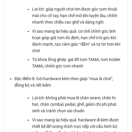
Lợi ích: giúp người chơi tìm được góc tom thoải
mái cho cổ tay, hạn chế mỏi khi luyện lâu, chỉnh
nhanh theo chiều cao ghế và dáng ngồi
Vì sao mang lại hiệu quả: cơ chế chỉnh góc linh
hoạt giúp giữ tom ổn định, hạn chế trôi góc khi
đánh mạnh, tạo cảm giác “đầm” và tự tin hơn khi
chơi
Từ khóa lồng ghép: giá đỡ tom TAMA, tom holder
TAMA, chỉnh góc tom nhanh
Đặc điểm 8: Gói hardware kèm theo giúp “mua là chơi”,
đồng bộ và tiết kiệm
Lợi ích: không phải mua lẻ chân snare, chân hi-
hat, chân cymbal, pedal, ghế; giảm chi phí phát
sinh và tránh chọn sai chuẩn
Vì sao mang lại hiệu quả: hardware đi kèm được
thiết kế để tương thích trực tiếp với cấu hình bộ