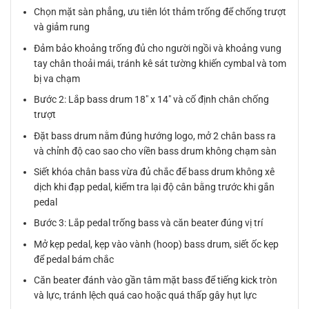
Chọn mặt sàn phẳng, ưu tiên lót thảm trống để chống trượt
và giảm rung
Đảm bảo khoảng trống đủ cho người ngồi và khoảng vung
tay chân thoải mái, tránh kê sát tường khiến cymbal và tom
bị va chạm
Bước 2: Lắp bass drum 18″ x 14″ và cố định chân chống
trượt
Đặt bass drum nằm đúng hướng logo, mở 2 chân bass ra
và chỉnh độ cao sao cho viền bass drum không chạm sàn
Siết khóa chân bass vừa đủ chắc để bass drum không xê
dịch khi đạp pedal, kiểm tra lại độ cân bằng trước khi gắn
pedal
Bước 3: Lắp pedal trống bass và căn beater đúng vị trí
Mở kẹp pedal, kẹp vào vành (hoop) bass drum, siết ốc kẹp
để pedal bám chắc
Căn beater đánh vào gần tâm mặt bass để tiếng kick tròn
và lực, tránh lệch quá cao hoặc quá thấp gây hụt lực