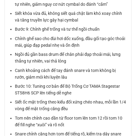
tự nhiên, giảm nguy cơ nứt cymbal do đánh “cắm”
Siết khóa vừa đủ, không siết quá chặt làm khó xoay chỉnh
và tăng truyền lực gây hại cymbal
Bước 9: Chỉnh ghế trống và tư thế ngồi chuẩn
Chỉnh ghế sao cho đùi hơi dốc xuống, đầu gối tạo góc thoải
mái, giúp đạp pedal nhẹ và ổn định
Ngồi đủ gần bass drum để chân phải đạp thoải mái, lưng
thẳng tự nhiên, vai thả lỏng
Canh khoảng cách để tay đánh snare và tom không bị
rướn, giảm mỏi khi luyện lâu
Bước 10: Tuning cơ bản để Bộ Trống Cơ TAMA Stagestar
ST58H6 SCP lên tiếng dễ nghe
Siết ốc mặt trống theo kiểu đối xứng chéo nhau, mỗi lần 1/4
vòng để mặt trống căng đều
Tom nên chỉnh cao dần từ floor tom lên tom 12 rồi tom 10
để fill nghe “xuôi” và rõ nốt
Snare chỉnh căng hơn tom để tiếng rõ, kiểm tra dây snare