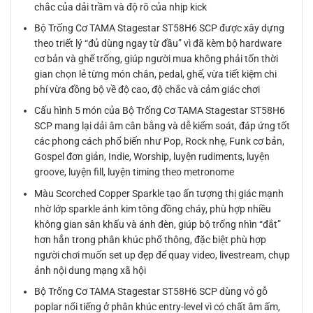
chắc của dải trầm và độ rõ của nhịp kick
Bộ Trống Cơ TAMA Stagestar ST58H6 SCP được xây dựng
theo triết lý “đủ dùng ngay từ đầu” vì đã kèm bộ hardware
cơ bản và ghế trống, giúp người mua không phải tốn thời
gian chọn lẻ từng món chân, pedal, ghế, vừa tiết kiệm chi
phí vừa đồng bộ về độ cao, độ chắc và cảm giác chơi
Cấu hình 5 món của Bộ Trống Cơ TAMA Stagestar ST58H6
SCP mang lại dải âm cân bằng và dễ kiểm soát, đáp ứng tốt
các phong cách phổ biến như Pop, Rock nhẹ, Funk cơ bản,
Gospel đơn giản, Indie, Worship, luyện rudiments, luyện
groove, luyện fill, luyện timing theo metronome
Màu Scorched Copper Sparkle tạo ấn tượng thị giác mạnh
nhờ lớp sparkle ánh kim tông đồng cháy, phù hợp nhiều
không gian sân khấu và ánh đèn, giúp bộ trống nhìn “đắt”
hơn hẳn trong phân khúc phổ thông, đặc biệt phù hợp
người chơi muốn set up đẹp để quay video, livestream, chụp
ảnh nội dung mạng xã hội
Bộ Trống Cơ TAMA Stagestar ST58H6 SCP dùng vỏ gỗ
poplar nổi tiếng ở phân khúc entry-level vì có chất âm ấm,