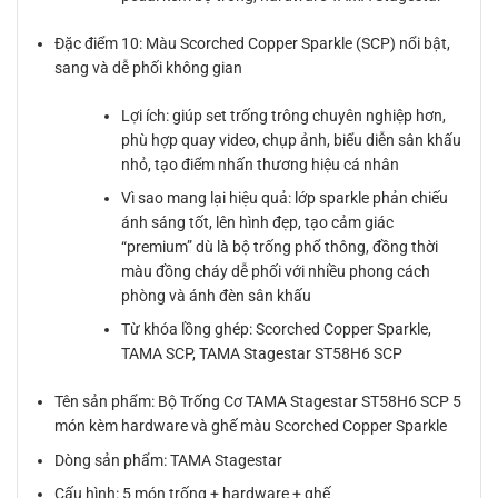
Đặc điểm 10: Màu Scorched Copper Sparkle (SCP) nổi bật,
sang và dễ phối không gian
Lợi ích: giúp set trống trông chuyên nghiệp hơn,
phù hợp quay video, chụp ảnh, biểu diễn sân khấu
nhỏ, tạo điểm nhấn thương hiệu cá nhân
Vì sao mang lại hiệu quả: lớp sparkle phản chiếu
ánh sáng tốt, lên hình đẹp, tạo cảm giác
“premium” dù là bộ trống phổ thông, đồng thời
màu đồng cháy dễ phối với nhiều phong cách
phòng và ánh đèn sân khấu
Từ khóa lồng ghép: Scorched Copper Sparkle,
TAMA SCP, TAMA Stagestar ST58H6 SCP
Tên sản phẩm: Bộ Trống Cơ TAMA Stagestar ST58H6 SCP 5
món kèm hardware và ghế màu Scorched Copper Sparkle
Dòng sản phẩm: TAMA Stagestar
Cấu hình: 5 món trống + hardware + ghế