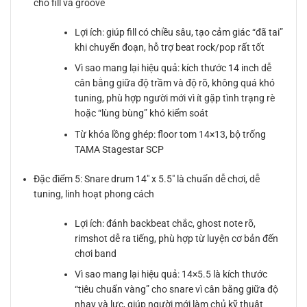
cho fill và groove
Lợi ích: giúp fill có chiều sâu, tạo cảm giác “đã tai”
khi chuyển đoạn, hỗ trợ beat rock/pop rất tốt
Vì sao mang lại hiệu quả: kích thước 14 inch dễ
cân bằng giữa độ trầm và độ rõ, không quá khó
tuning, phù hợp người mới vì ít gặp tình trạng rè
hoặc “lùng bùng” khó kiểm soát
Từ khóa lồng ghép: floor tom 14×13, bộ trống
TAMA Stagestar SCP
Đặc điểm 5: Snare drum 14″ x 5.5″ là chuẩn dễ chơi, dễ
tuning, linh hoạt phong cách
Lợi ích: đánh backbeat chắc, ghost note rõ,
rimshot dễ ra tiếng, phù hợp từ luyện cơ bản đến
chơi band
Vì sao mang lại hiệu quả: 14×5.5 là kích thước
“tiêu chuẩn vàng” cho snare vì cân bằng giữa độ
nhạy và lực, giúp người mới làm chủ kỹ thuật