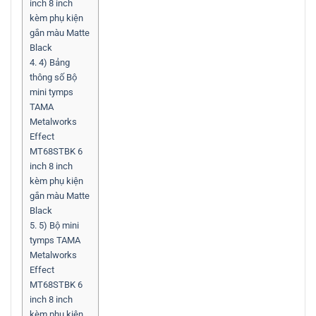
inch 8 inch
kèm phụ kiện
gắn màu Matte
Black
4.
4) Bảng
thông số Bộ
mini tymps
TAMA
Metalworks
Effect
MT68STBK 6
inch 8 inch
kèm phụ kiện
gắn màu Matte
Black
5.
5) Bộ mini
tymps TAMA
Metalworks
Effect
MT68STBK 6
inch 8 inch
kèm phụ kiện