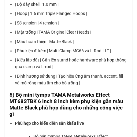
| Độ dày shell | 1.0 mm |
| Hoop | 1.6 mm Triple Flanged Hoops |
| Số tension | 4 tension |
| Mặt trống | TAMA Original Clear Heads |
| Màu hoàn thiện | Matte Black |
| Phụ kiện đi kèm | Multi Clamp MC66 và L-Rod LLT |
| Kiểu lắp đặt | Gắn lên stand hoặc hardware phù hợp thông
qua clamp và L-rod |
| Định hướng sử dụng | Tạo hiệu ứng âm thanh, accent, fill
và mở rộng màu âm cho bộ trống |
5) Bộ mini tymps TAMA Metalworks Effect
MT68STBK 6 inch 8 inch kèm phụ kiện gắn màu
Matte Black phù hợp dùng cho những công việc
gì
Phù hợp cho biểu diễn sân khấu live
Bộ mini tymps TAMA Metalworks Effect