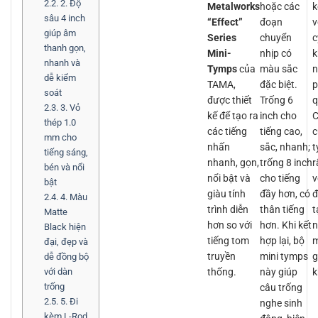
2.2.
2. Độ
Metalworks
hoặc các
k
sâu 4 inch
“Effect”
đoạn
v
giúp âm
Series
chuyển
c
thanh gọn,
Mini-
nhịp có
k
nhanh và
Tymps
của
màu sắc
n
dễ kiểm
TAMA,
đặc biệt.
p
soát
được thiết
Trống 6
q
2.3.
3. Vỏ
kế để tạo ra
inch cho
C
thép 1.0
các tiếng
tiếng cao,
c
mm cho
nhấn
sắc, nhanh;
t
tiếng sáng,
nhanh, gọn,
trống 8 inch
r
bén và nổi
nổi bật và
cho tiếng
v
bật
giàu tính
đầy hơn, có
đ
2.4.
4. Màu
trình diễn
thân tiếng
t
Matte
hơn so với
hơn. Khi kết
n
Black hiện
tiếng tom
hợp lại, bộ
m
đại, đẹp và
truyền
mini tymps
g
dễ đồng bộ
thống.
này giúp
k
với dàn
trống
câu trống
2.5.
5. Đi
nghe sinh
kèm L-Rod