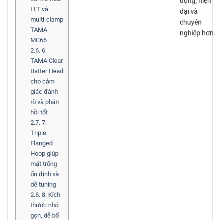
động, hiện
LLT và
đại và
multi-clamp
chuyên
TAMA
nghiệp hơn.
MC66
2.6.
6.
TAMA Clear
Batter Head
cho cảm
giác đánh
rõ và phản
hồi tốt
2.7.
7.
Triple
Flanged
Hoop giúp
mặt trống
ổn định và
dễ tuning
2.8.
8. Kích
thước nhỏ
gọn, dễ bố