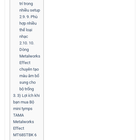
trí trong
nhiều setup
2.9.
9. Phù
hợp nhiều
thể loại
nhạc
2.10.
10.
Dòng
Metalworks
Effect
chuyên tạo
màu âm bổ
sung cho
bộ trống
3.
3) Lợi ích khi
bạn mua Bộ
mini tymps
TAMA
Metalworks
Effect
MT68STBK 6