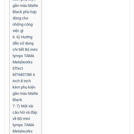
gắn màu Matte
Black phù hợp
dùng cho
những công
việc gì
6.
6) Hướng
dẫn sử dụng
chi tiết Bộ mini
tymps TAMA
Metalworks
Effect
MT68STBK 6
inch 8 inch
kèm phụ kiện
gắn màu Matte
Black
7.
7) Một vài
câu hỏi và đáp
về Bộ mini
tymps TAMA
Metalworks