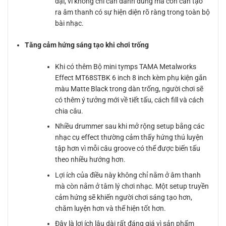
đại, vì không chỉ cần đánh đúng mà còn cần tạo
ra âm thanh có sự hiện diện rõ ràng trong toàn bộ
bài nhạc.
Tăng cảm hứng sáng tạo khi chơi trống
Khi có thêm Bộ mini tymps TAMA Metalworks
Effect MT68STBK 6 inch 8 inch kèm phụ kiện gắn
màu Matte Black trong dàn trống, người chơi sẽ
có thêm ý tưởng mới về tiết tấu, cách fill và cách
chia câu.
Nhiều drummer sau khi mở rộng setup bằng các
nhạc cụ effect thường cảm thấy hứng thú luyện
tập hơn vì mỗi câu groove có thể được biến tấu
theo nhiều hướng hơn.
Lợi ích của điều này không chỉ nằm ở âm thanh
mà còn nằm ở tâm lý chơi nhạc. Một setup truyền
cảm hứng sẽ khiến người chơi sáng tạo hơn,
chăm luyện hơn và thể hiện tốt hơn.
Đây là lợi ích lâu dài rất đáng giá vì sản phẩm