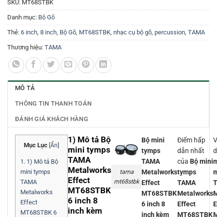
SKU:
MT68STBK
Danh mục:
Bộ Gõ
Thẻ:
6 inch
,
8 inch
,
Bộ Gõ
,
MT68STBK
,
nhạc cụ bộ gõ
,
percussion
,
TAMA
Thương hiệu:
TAMA
MÔ TẢ
THÔNG TIN THANH TOÁN
ĐÁNH GIÁ KHÁCH HÀNG
1) Mô tả Bộ
Bộ mini
Điểm hấp
V
Mục Lục
[
Ẩn
]
mini tymps
tymps
dẫn nhất
TAMA
TAMA
của
Bộ mini
1.
1) Mô tả Bộ
Metalworks
Metalworks
tymps
m
tama
mini tymps
Effect
mt68stbk
TAMA
Effect
TAMA
MT68STBK
Metalworks
MT68STBK
Metalworks
M
6 inch 8
Effect
6 inch 8
Effect
E
inch kèm
MT68STBK 6
inch kèm
MT68STBK