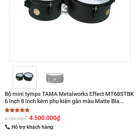
Bộ mini tymps TAMA Metalworks Effect MT68STBK
6 inch 8 inch kèm phụ kiện gắn màu Matte Bla...
Giá
4.500.000
₫
Giá
₫
4.86
7
trên 5
4.730.000
gốc
hiện
dựa trên
là:
tại
Hỗ trợ khách hàng:
đánh giá
4.730.000₫.
là:
4.500.000₫.