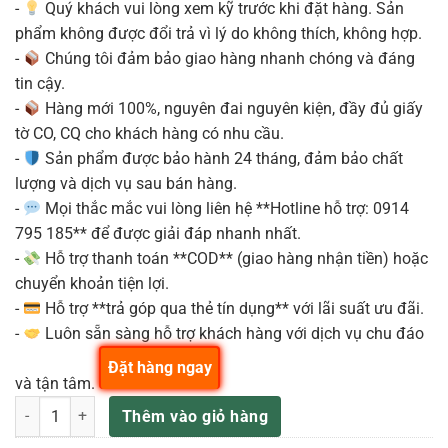
-
Quý khách vui lòng xem kỹ trước khi đặt hàng. Sản
phẩm không được đổi trả vì lý do không thích, không hợp.
-
Chúng tôi đảm bảo giao hàng nhanh chóng và đáng
tin cậy.
-
Hàng mới 100%, nguyên đai nguyên kiện, đầy đủ giấy
tờ CO, CQ cho khách hàng có nhu cầu.
-
Sản phẩm được bảo hành 24 tháng, đảm bảo chất
lượng và dịch vụ sau bán hàng.
-
Mọi thắc mắc vui lòng liên hệ **Hotline hỗ trợ: 0914
795 185** để được giải đáp nhanh nhất.
-
Hỗ trợ thanh toán **COD** (giao hàng nhận tiền) hoặc
chuyển khoản tiện lợi.
-
Hỗ trợ **trả góp qua thẻ tín dụng** với lãi suất ưu đãi.
-
Luôn sẵn sàng hỗ trợ khách hàng với dịch vụ chu đáo
Đặt hàng ngay
và tận tâm.
Bộ mini tymps TAMA Metalworks Effect MT68STBK 6 inch 8 inch kèm
Thêm vào giỏ hàng