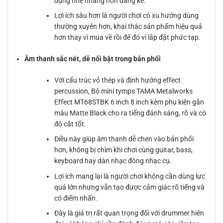
dụng nhẹ nhàng hơn đáng kể.
Lợi ích sâu hơn là người chơi có xu hướng dùng
thường xuyên hơn, khai thác sản phẩm hiệu quả
hơn thay vì mua về rồi để đó vì lắp đặt phức tạp.
Âm thanh sắc nét, dễ nổi bật trong bản phối
Với cấu trúc vỏ thép và định hướng effect
percussion, Bộ mini tymps TAMA Metalworks
Effect MT68STBK 6 inch 8 inch kèm phụ kiện gắn
màu Matte Black cho ra tiếng đánh sáng, rõ và có
độ cắt tốt.
Điều này giúp âm thanh dễ chen vào bản phối
hơn, không bị chìm khi chơi cùng guitar, bass,
keyboard hay dàn nhạc đông nhạc cụ.
Lợi ích mang lại là người chơi không cần dùng lực
quá lớn nhưng vẫn tạo được cảm giác rõ tiếng và
có điểm nhấn.
Đây là giá trị rất quan trọng đối với drummer hiện