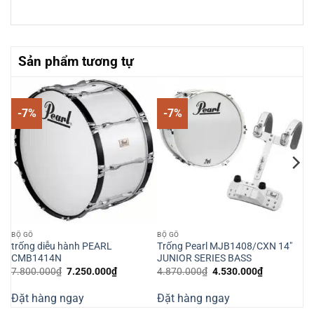
Sản phẩm tương tự
-7%
-7%
BỘ GÕ
BỘ GÕ
trống diễu hành PEARL
Trống Pearl MJB1408/CXN 14″
CMB1414N
JUNIOR SERIES BASS
Giá
Giá
Giá
Giá
7.800.000
₫
7.250.000
₫
4.870.000
₫
4.530.000
₫
gốc
hiện
gốc
hiện
là:
tại
là:
tại
Đặt hàng ngay
Đặt hàng ngay
7.800.000₫.
là:
4.870.000₫.
là:
7.250.000₫.
4.530.000₫