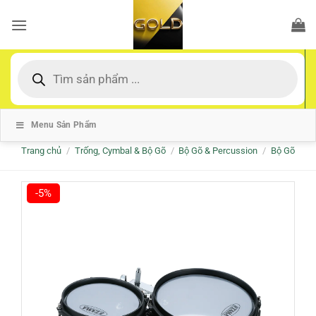
Bỏ
qua
nội
dung
Tìm
kiếm
sản
phẩm
Menu Sản Phẩm
Trang chủ
/
Trống, Cymbal & Bộ Gõ
/
Bộ Gõ & Percussion
/
Bộ Gõ
-5%