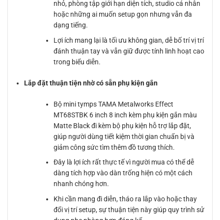
nhỏ, phòng tập giới hạn diện tích, studio cá nhân
hoặc những ai muốn setup gọn nhưng vẫn đa
dạng tiếng.
Lợi ích mang lại là tối ưu không gian, dễ bố trí vị trí
đánh thuận tay và vẫn giữ được tính linh hoạt cao
trong biểu diễn.
Lắp đặt thuận tiện nhờ có sẵn phụ kiện gắn
Bộ mini tymps TAMA Metalworks Effect
MT68STBK 6 inch 8 inch kèm phụ kiện gắn màu
Matte Black đi kèm bộ phụ kiện hỗ trợ lắp đặt,
giúp người dùng tiết kiệm thời gian chuẩn bị và
giảm công sức tìm thêm đồ tương thích.
Đây là lợi ích rất thực tế vì người mua có thể dễ
dàng tích hợp vào dàn trống hiện có một cách
nhanh chóng hơn.
Khi cần mang đi diễn, tháo ra lắp vào hoặc thay
đổi vị trí setup, sự thuận tiện này giúp quy trình sử