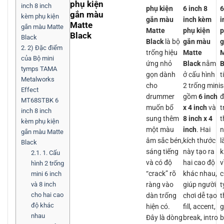
phụ kiện
inch 8 inch
phụ kiện
6 inch 8
6
gắn màu
kèm phụ kiện
gắn màu
inch kèm
i
Matte
gắn màu Matte
Matte
phụ kiện
p
Black
Black
Black
là bộ
gắn màu
g
2.
2) Đặc điểm
trống hiệu
Matte
M
của Bộ mini
ứng nhỏ
Black
nằm
B
tymps TAMA
gọn dành
ở cấu hình
t
Metalworks
cho
2 trống mini
s
Effect
drummer
gồm
6 inch
đ
MT68STBK 6
muốn bổ
x 4 inch
và
t
inch 8 inch
sung thêm
8 inch x 4
t
kèm phụ kiện
một màu
inch
. Hai
n
gắn màu Matte
âm sắc bén,
kích thước
l
Black
sáng tiếng
này tạo ra
k
2.1.
1. Cấu
và có độ
hai cao độ
v
hình 2 trống
“crack” rõ
khác nhau,
c
mini 6 inch
ràng vào
giúp người
t
và 8 inch
cho hai cao
dàn trống
chơi dễ tạo
t
độ khác
hiện có.
fill, accent,
g
nhau
Đây là dòng
break, intro
b