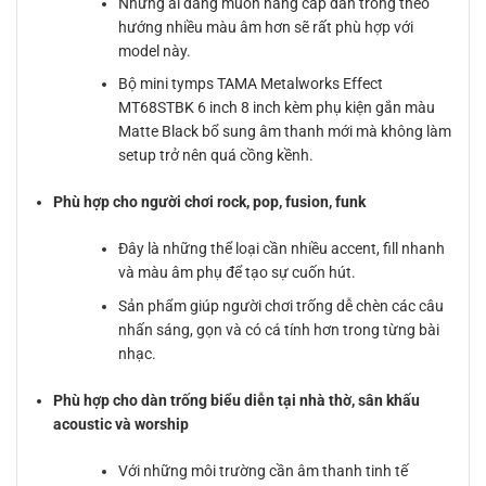
Những ai đang muốn nâng cấp dàn trống theo
hướng nhiều màu âm hơn sẽ rất phù hợp với
model này.
Bộ mini tymps TAMA Metalworks Effect
MT68STBK 6 inch 8 inch kèm phụ kiện gắn màu
Matte Black bổ sung âm thanh mới mà không làm
setup trở nên quá cồng kềnh.
Phù hợp cho người chơi rock, pop, fusion, funk
Đây là những thể loại cần nhiều accent, fill nhanh
và màu âm phụ để tạo sự cuốn hút.
Sản phẩm giúp người chơi trống dễ chèn các câu
nhấn sáng, gọn và có cá tính hơn trong từng bài
nhạc.
Phù hợp cho dàn trống biểu diễn tại nhà thờ, sân khấu
acoustic và worship
Với những môi trường cần âm thanh tinh tế