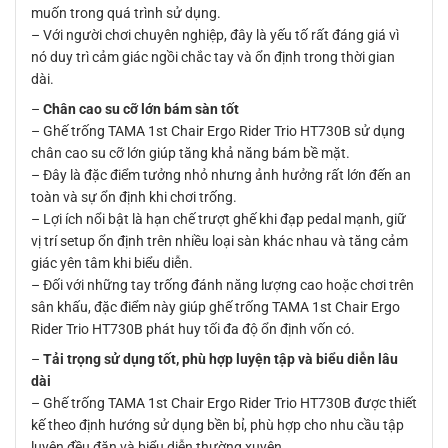
muốn trong quá trình sử dụng.
– Với người chơi chuyên nghiệp, đây là yếu tố rất đáng giá vì
nó duy trì cảm giác ngồi chắc tay và ổn định trong thời gian
dài.
–
Chân cao su cỡ lớn bám sàn tốt
– Ghế trống TAMA 1st Chair Ergo Rider Trio HT730B sử dụng
chân cao su cỡ lớn giúp tăng khả năng bám bề mặt.
– Đây là đặc điểm tưởng nhỏ nhưng ảnh hưởng rất lớn đến an
toàn và sự ổn định khi chơi trống.
– Lợi ích nổi bật là hạn chế trượt ghế khi đạp pedal mạnh, giữ
vị trí setup ổn định trên nhiều loại sàn khác nhau và tăng cảm
giác yên tâm khi biểu diễn.
– Đối với những tay trống đánh năng lượng cao hoặc chơi trên
sân khấu, đặc điểm này giúp ghế trống TAMA 1st Chair Ergo
Rider Trio HT730B phát huy tối đa độ ổn định vốn có.
–
Tải trọng sử dụng tốt, phù hợp luyện tập và biểu diễn lâu
dài
– Ghế trống TAMA 1st Chair Ergo Rider Trio HT730B được thiết
kế theo định hướng sử dụng bền bỉ, phù hợp cho nhu cầu tập
luyện đều đặn và biểu diễn thường xuyên.