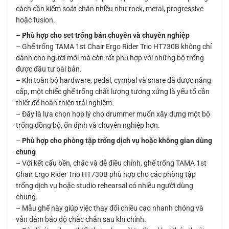
cách cần kiểm soát chân nhiều như rock, metal, progressive
hoặc fusion.
–
Phù hợp cho set trống bán chuyên và chuyên nghiệp
– Ghế trống TAMA 1st Chair Ergo Rider Trio HT730B không chỉ
dành cho người mới mà còn rất phù hợp với những bộ trống
được đầu tư bài bản.
– Khi toàn bộ hardware, pedal, cymbal và snare đã được nâng
cấp, một chiếc ghế trống chất lượng tương xứng là yếu tố cần
thiết để hoàn thiện trải nghiệm.
– Đây là lựa chọn hợp lý cho drummer muốn xây dựng một bộ
trống đồng bộ, ổn định và chuyên nghiệp hơn.
–
Phù hợp cho phòng tập trống dịch vụ hoặc không gian dùng
chung
– Với kết cấu bền, chắc và dễ điều chỉnh, ghế trống TAMA 1st
Chair Ergo Rider Trio HT730B phù hợp cho các phòng tập
trống dịch vụ hoặc studio rehearsal có nhiều người dùng
chung.
– Mẫu ghế này giúp việc thay đổi chiều cao nhanh chóng và
vẫn đảm bảo độ chắc chắn sau khi chỉnh.