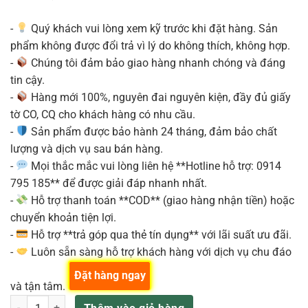
5.800.000₫.
là:
5.520.000₫.
-
Quý khách vui lòng xem kỹ trước khi đặt hàng. Sản
phẩm không được đổi trả vì lý do không thích, không hợp.
-
Chúng tôi đảm bảo giao hàng nhanh chóng và đáng
tin cậy.
-
Hàng mới 100%, nguyên đai nguyên kiện, đầy đủ giấy
tờ CO, CQ cho khách hàng có nhu cầu.
-
Sản phẩm được bảo hành 24 tháng, đảm bảo chất
lượng và dịch vụ sau bán hàng.
-
Mọi thắc mắc vui lòng liên hệ **Hotline hỗ trợ: 0914
795 185** để được giải đáp nhanh nhất.
-
Hỗ trợ thanh toán **COD** (giao hàng nhận tiền) hoặc
chuyển khoản tiện lợi.
-
Hỗ trợ **trả góp qua thẻ tín dụng** với lãi suất ưu đãi.
-
Luôn sẵn sàng hỗ trợ khách hàng với dịch vụ chu đáo
Đặt hàng ngay
và tận tâm.
Ghế trống TAMA 1st Chair Ergo Rider Trio HT730B số lượng