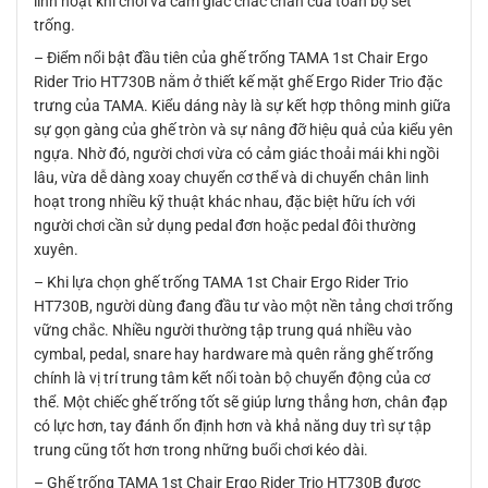
linh hoạt khi chơi và cảm giác chắc chắn của toàn bộ set
trống.
– Điểm nổi bật đầu tiên của ghế trống TAMA 1st Chair Ergo
Rider Trio HT730B nằm ở thiết kế mặt ghế Ergo Rider Trio đặc
trưng của TAMA. Kiểu dáng này là sự kết hợp thông minh giữa
sự gọn gàng của ghế tròn và sự nâng đỡ hiệu quả của kiểu yên
ngựa. Nhờ đó, người chơi vừa có cảm giác thoải mái khi ngồi
lâu, vừa dễ dàng xoay chuyển cơ thể và di chuyển chân linh
hoạt trong nhiều kỹ thuật khác nhau, đặc biệt hữu ích với
người chơi cần sử dụng pedal đơn hoặc pedal đôi thường
xuyên.
– Khi lựa chọn ghế trống TAMA 1st Chair Ergo Rider Trio
HT730B, người dùng đang đầu tư vào một nền tảng chơi trống
vững chắc. Nhiều người thường tập trung quá nhiều vào
cymbal, pedal, snare hay hardware mà quên rằng ghế trống
chính là vị trí trung tâm kết nối toàn bộ chuyển động của cơ
thể. Một chiếc ghế trống tốt sẽ giúp lưng thẳng hơn, chân đạp
có lực hơn, tay đánh ổn định hơn và khả năng duy trì sự tập
trung cũng tốt hơn trong những buổi chơi kéo dài.
– Ghế trống TAMA 1st Chair Ergo Rider Trio HT730B được