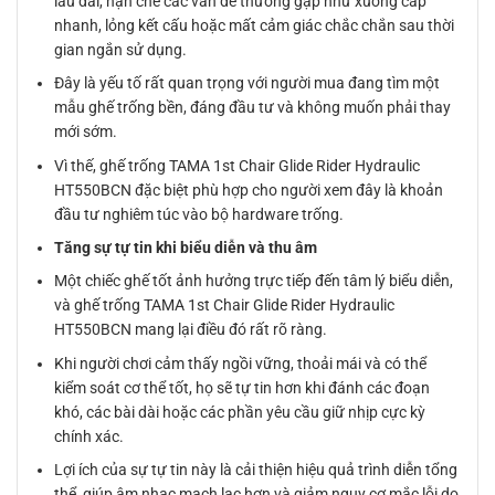
lâu dài, hạn chế các vấn đề thường gặp như xuống cấp
nhanh, lỏng kết cấu hoặc mất cảm giác chắc chắn sau thời
gian ngắn sử dụng.
Đây là yếu tố rất quan trọng với người mua đang tìm một
mẫu ghế trống bền, đáng đầu tư và không muốn phải thay
mới sớm.
Vì thế, ghế trống TAMA 1st Chair Glide Rider Hydraulic
HT550BCN đặc biệt phù hợp cho người xem đây là khoản
đầu tư nghiêm túc vào bộ hardware trống.
Tăng sự tự tin khi biểu diễn và thu âm
Một chiếc ghế tốt ảnh hưởng trực tiếp đến tâm lý biểu diễn,
và ghế trống TAMA 1st Chair Glide Rider Hydraulic
HT550BCN mang lại điều đó rất rõ ràng.
Khi người chơi cảm thấy ngồi vững, thoải mái và có thể
kiểm soát cơ thể tốt, họ sẽ tự tin hơn khi đánh các đoạn
khó, các bài dài hoặc các phần yêu cầu giữ nhịp cực kỳ
chính xác.
Lợi ích của sự tự tin này là cải thiện hiệu quả trình diễn tổng
thể, giúp âm nhạc mạch lạc hơn và giảm nguy cơ mắc lỗi do