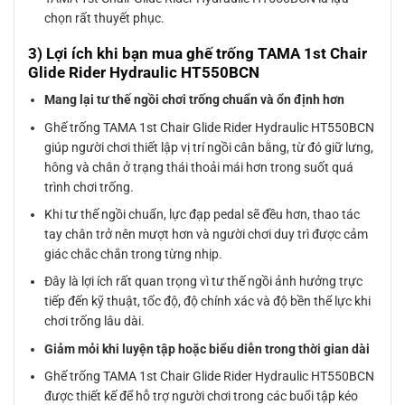
chọn rất thuyết phục.
3) Lợi ích khi bạn mua ghế trống TAMA 1st Chair
Glide Rider Hydraulic HT550BCN
Mang lại tư thế ngồi chơi trống chuẩn và ổn định hơn
Ghế trống TAMA 1st Chair Glide Rider Hydraulic HT550BCN
giúp người chơi thiết lập vị trí ngồi cân bằng, từ đó giữ lưng,
hông và chân ở trạng thái thoải mái hơn trong suốt quá
trình chơi trống.
Khi tư thế ngồi chuẩn, lực đạp pedal sẽ đều hơn, thao tác
tay chân trở nên mượt hơn và người chơi duy trì được cảm
giác chắc chắn trong từng nhịp.
Đây là lợi ích rất quan trọng vì tư thế ngồi ảnh hưởng trực
tiếp đến kỹ thuật, tốc độ, độ chính xác và độ bền thể lực khi
chơi trống lâu dài.
Giảm mỏi khi luyện tập hoặc biểu diễn trong thời gian dài
Ghế trống TAMA 1st Chair Glide Rider Hydraulic HT550BCN
được thiết kế để hỗ trợ người chơi trong các buổi tập kéo