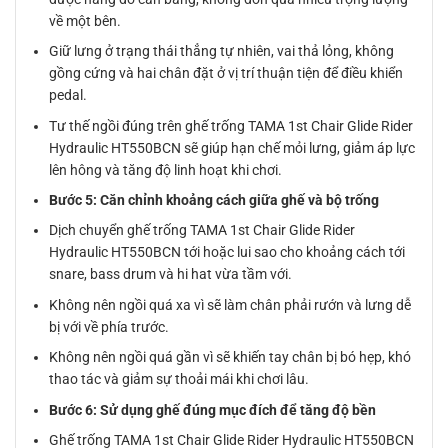
về một bên.
Giữ lưng ở trạng thái thẳng tự nhiên, vai thả lỏng, không
gồng cứng và hai chân đặt ở vị trí thuận tiện để điều khiển
pedal.
Tư thế ngồi đúng trên ghế trống TAMA 1st Chair Glide Rider
Hydraulic HT550BCN sẽ giúp hạn chế mỏi lưng, giảm áp lực
lên hông và tăng độ linh hoạt khi chơi.
Bước 5: Căn chỉnh khoảng cách giữa ghế và bộ trống
Dịch chuyển ghế trống TAMA 1st Chair Glide Rider
Hydraulic HT550BCN tới hoặc lui sao cho khoảng cách tới
snare, bass drum và hi hat vừa tầm với.
Không nên ngồi quá xa vì sẽ làm chân phải rướn và lưng dễ
bị với về phía trước.
Không nên ngồi quá gần vì sẽ khiến tay chân bị bó hẹp, khó
thao tác và giảm sự thoải mái khi chơi lâu.
Bước 6: Sử dụng ghế đúng mục đích để tăng độ bền
Ghế trống TAMA 1st Chair Glide Rider Hydraulic HT550BCN