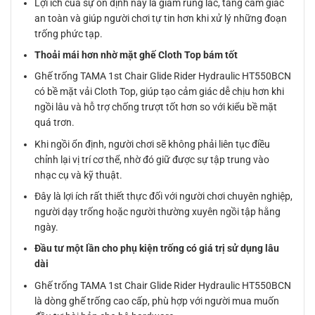
Lợi ích của sự ổn định này là giảm rung lắc, tăng cảm giác
an toàn và giúp người chơi tự tin hơn khi xử lý những đoạn
trống phức tạp.
Thoải mái hơn nhờ mặt ghế Cloth Top bám tốt
Ghế trống TAMA 1st Chair Glide Rider Hydraulic HT550BCN
có bề mặt vải Cloth Top, giúp tạo cảm giác dễ chịu hơn khi
ngồi lâu và hỗ trợ chống trượt tốt hơn so với kiểu bề mặt
quá trơn.
Khi ngồi ổn định, người chơi sẽ không phải liên tục điều
chỉnh lại vị trí cơ thể, nhờ đó giữ được sự tập trung vào
nhạc cụ và kỹ thuật.
Đây là lợi ích rất thiết thực đối với người chơi chuyên nghiệp,
người dạy trống hoặc người thường xuyên ngồi tập hằng
ngày.
Đầu tư một lần cho phụ kiện trống có giá trị sử dụng lâu
dài
Ghế trống TAMA 1st Chair Glide Rider Hydraulic HT550BCN
là dòng ghế trống cao cấp, phù hợp với người mua muốn