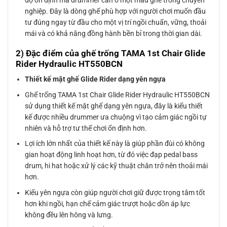
nghiệp. Đây là dòng ghế phù hợp với người chơi muốn đầu
tư đúng ngay từ đầu cho một vị trí ngồi chuẩn, vững, thoải
mái và có khả năng đồng hành bền bỉ trong thời gian dài.
2) Đặc điểm của ghế trống TAMA 1st Chair Glide
Rider Hydraulic HT550BCN
Thiết kế mặt ghế Glide Rider dạng yên ngựa
Ghế trống TAMA 1st Chair Glide Rider Hydraulic HT550BCN
sử dụng thiết kế mặt ghế dạng yên ngựa, đây là kiểu thiết
kế được nhiều drummer ưa chuộng vì tạo cảm giác ngồi tự
nhiên và hỗ trợ tư thế chơi ổn định hơn.
Lợi ích lớn nhất của thiết kế này là giúp phần đùi có không
gian hoạt động linh hoạt hơn, từ đó việc đạp pedal bass
drum, hi hat hoặc xử lý các kỹ thuật chân trở nên thoải mái
hơn.
Kiểu yên ngựa còn giúp người chơi giữ được trọng tâm tốt
hơn khi ngồi, hạn chế cảm giác trượt hoặc dồn áp lực
không đều lên hông và lưng.