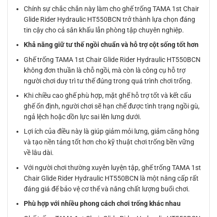
Chính sự chắc chắn này làm cho ghế trống TAMA 1st Chair
Glide Rider Hydraulic HT550BCN trở thành lựa chọn đáng
tin cậy cho cả sân khấu lẫn phòng tập chuyên nghiệp.
Khả năng giữ tư thế ngồi chuẩn và hỗ trợ cột sống tốt hơn
Ghế trống TAMA 1st Chair Glide Rider Hydraulic HT550BCN
không đơn thuần là chỗ ngồi, mà còn là công cụ hỗ trợ
người chơi duy trì tư thế đúng trong quá trình chơi trống.
Khi chiều cao ghế phù hợp, mặt ghế hỗ trợ tốt và kết cấu
ghế ổn định, người chơi sẽ hạn chế được tình trạng ngồi gù,
ngả lệch hoặc dồn lực sai lên lưng dưới.
Lợi ích của điều này là giúp giảm mỏi lưng, giảm căng hông
và tạo nền tảng tốt hơn cho kỹ thuật chơi trống bền vững
về lâu dài.
Với người chơi thường xuyên luyện tập, ghế trống TAMA 1st
Chair Glide Rider Hydraulic HT550BCN là một nâng cấp rất
đáng giá để bảo vệ cơ thể và nâng chất lượng buổi chơi.
Phù hợp với nhiều phong cách chơi trống khác nhau