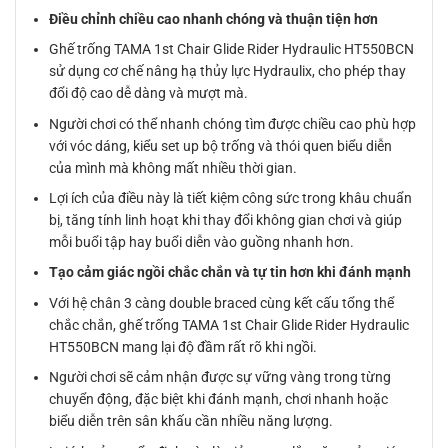
Điều chỉnh chiều cao nhanh chóng và thuận tiện hơn
Ghế trống TAMA 1st Chair Glide Rider Hydraulic HT550BCN
sử dụng cơ chế nâng hạ thủy lực Hydraulix, cho phép thay
đổi độ cao dễ dàng và mượt mà.
Người chơi có thể nhanh chóng tìm được chiều cao phù hợp
với vóc dáng, kiểu set up bộ trống và thói quen biểu diễn
của mình mà không mất nhiều thời gian.
Lợi ích của điều này là tiết kiệm công sức trong khâu chuẩn
bị, tăng tính linh hoạt khi thay đổi không gian chơi và giúp
mỗi buổi tập hay buổi diễn vào guồng nhanh hơn.
Tạo cảm giác ngồi chắc chắn và tự tin hơn khi đánh mạnh
Với hệ chân 3 càng double braced cùng kết cấu tổng thể
chắc chắn, ghế trống TAMA 1st Chair Glide Rider Hydraulic
HT550BCN mang lại độ đầm rất rõ khi ngồi.
Người chơi sẽ cảm nhận được sự vững vàng trong từng
chuyển động, đặc biệt khi đánh mạnh, chơi nhanh hoặc
biểu diễn trên sân khấu cần nhiều năng lượng.