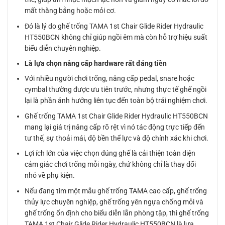
mất thăng bằng hoặc mỏi cơ.
Đó là lý do ghế trống TAMA 1st Chair Glide Rider Hydraulic
HT550BCN không chỉ giúp ngồi êm mà còn hỗ trợ hiệu suất
biểu diễn chuyên nghiệp.
Là lựa chọn nâng cấp hardware rất đáng tiền
Với nhiều người chơi trống, nâng cấp pedal, snare hoặc
cymbal thường được ưu tiên trước, nhưng thực tế ghế ngồi
lại là phần ảnh hưởng liên tục đến toàn bộ trải nghiệm chơi.
Ghế trống TAMA 1st Chair Glide Rider Hydraulic HT550BCN
mang lại giá trị nâng cấp rõ rệt vì nó tác động trực tiếp đến
tư thế, sự thoải mái, độ bền thể lực và độ chính xác khi chơi.
Lợi ích lớn của việc chọn đúng ghế là cải thiện toàn diện
cảm giác chơi trống mỗi ngày, chứ không chỉ là thay đổi
nhỏ về phụ kiện.
Nếu đang tìm một mẫu ghế trống TAMA cao cấp, ghế trống
thủy lực chuyên nghiệp, ghế trống yên ngựa chống mỏi và
ghế trống ổn định cho biểu diễn lẫn phòng tập, thì ghế trống
TAMA 1st Chair Glide Rider Hydraulic HT550BCN là lựa