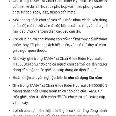
Ghế trống TAMA 1st Chair Glide Rider Hydraulic HT550BCN
có thiết kế đủ linh hoạt để phù hợp với nhiều phong cách
chơi, từ pop, rock, jazz, fusion đến metal.
Mỗi phong cách chơi có yêu cầu khác nhau về chuyển động
chân, độ mở tư thế và mức độ kiểm soát cơ thể, và mẫu ghế
này đáp ứng khá toàn diện các yêu cầu đó.
Lợi ích là người chơi không cần đổi ghế khi thay đổi kỹ thuật
hoặc thay đổi phong cách biểu diễn, vẫn có thể duy trì cảm
giác ngồi quen thuộc.
Nhờ vậy, ghế trống TAMA 1st Chair Glide Rider Hydraulic
HT550BCN phù hợp cho cả người chơi đa thể loại lẫn người
đang cần một chiếc ghế cao cấp dùng ổn định lâu dài.
Hoàn thiện chuyên nghiệp, bền bỉ cho sử dụng lâu năm
Ghế trống TAMA 1st Chair Glide Rider Hydraulic HT550BCN
mang đậm chất lượng hoàn thiện cao cấp của TAMA, từ
mặt ghế, thân trụ đến chân đế đều cho cảm giác cứng cáp
và tin cậy.
Lợi ích của sự hoàn thiện tốt là ghế có khả năng đồng hành