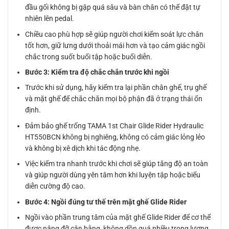
đầu gối không bị gập quá sâu và bàn chân có thể đặt tự
nhiên lên pedal.
Chiều cao phù hợp sẽ giúp người chơi kiểm soát lực chân
tốt hơn, giữ lưng dưới thoải mái hơn và tạo cảm giác ngồi
chắc trong suốt buổi tập hoặc buổi diễn.
Bước 3: Kiểm tra độ chắc chắn trước khi ngồi
Trước khi sử dụng, hãy kiểm tra lại phần chân ghế, trụ ghế
và mặt ghế để chắc chắn mọi bộ phận đã ở trạng thái ổn
định.
Đảm bảo ghế trống TAMA 1st Chair Glide Rider Hydraulic
HT550BCN không bị nghiêng, không có cảm giác lỏng lẻo
và không bị xê dịch khi tác động nhẹ.
Việc kiểm tra nhanh trước khi chơi sẽ giúp tăng độ an toàn
và giúp người dùng yên tâm hơn khi luyện tập hoặc biểu
diễn cường độ cao.
Bước 4: Ngồi đúng tư thế trên mặt ghế Glide Rider
Ngồi vào phần trung tâm của mặt ghế Glide Rider để cơ thể
được nâng đỡ cân bằng, không dồn quá nhiều trọng lượng