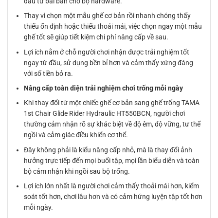
đầu tư bài bản cho bộ hardware.
Thay vì chọn một mẫu ghế cơ bản rồi nhanh chóng thấy
thiếu ổn định hoặc thiếu thoải mái, việc chọn ngay một mẫu
ghế tốt sẽ giúp tiết kiệm chi phí nâng cấp về sau.
Lợi ích nằm ở chỗ người chơi nhận được trải nghiệm tốt
ngay từ đầu, sử dụng bền bỉ hơn và cảm thấy xứng đáng
với số tiền bỏ ra.
Nâng cấp toàn diện trải nghiệm chơi trống mỗi ngày
Khi thay đổi từ một chiếc ghế cơ bản sang ghế trống TAMA
1st Chair Glide Rider Hydraulic HT550BCN, người chơi
thường cảm nhận rõ sự khác biệt về độ êm, độ vững, tư thế
ngồi và cảm giác điều khiển cơ thể.
Đây không phải là kiểu nâng cấp nhỏ, mà là thay đổi ảnh
hưởng trực tiếp đến mọi buổi tập, mọi lần biểu diễn và toàn
bộ cảm nhận khi ngồi sau bộ trống.
Lợi ích lớn nhất là người chơi cảm thấy thoải mái hơn, kiểm
soát tốt hơn, chơi lâu hơn và có cảm hứng luyện tập tốt hơn
mỗi ngày.