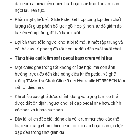
dài, các ca biểu diễn nhiều bài hoặc các buổi thu âm cần
ngồi lâu liên tục.
Phần mặt ghế kiểu Glide Rider kết hợp cùng lớp đệm chất
lượng tốt giúp phân bổ lực ngồi hợp lý hơn, từ đó giảm áp
lực lên vùng hông, đùi và lưng dưới.
Lợi ích thực tế là người chơi ít bị tê mỏi, ít mất tập trung và
có thể duy trì phong độ tốt hơn từ đầu đến cuối buổi chơi.
Tăng hiệu quả kiểm soát pedal bass drum và hi hat
Một chiếc ghế trống tốt không chỉ để ngồi mà còn ảnh
hưởng trực tiếp đến khả năng điều khiển pedal, và ghế
trống TAMA 1st Chair Glide Rider Hydraulic HT550BCN làm
rất tốt điều này.
Khi chiều cao ghế được chỉnh đúng và trọng tâm cơ thể
được đặt ổn định, người chơi sẽ đạp pedal nhẹ hơn, chính
xác hơn và ít hao sức hơn.
Đây là lợi ích đặc biệt đáng giá với drummer chơi các thể
loại cần dùng chân nhiều, cần tốc độ cao hoặc cần giữ lực
đạp đều trong thời gian dài.