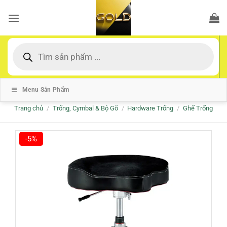
Bỏ
qua
nội
dung
Tìm
kiếm
sản
phẩm
Menu Sản Phẩm
Trang chủ
/
Trống, Cymbal & Bộ Gõ
/
Hardware Trống
/
Ghế Trống
-5%