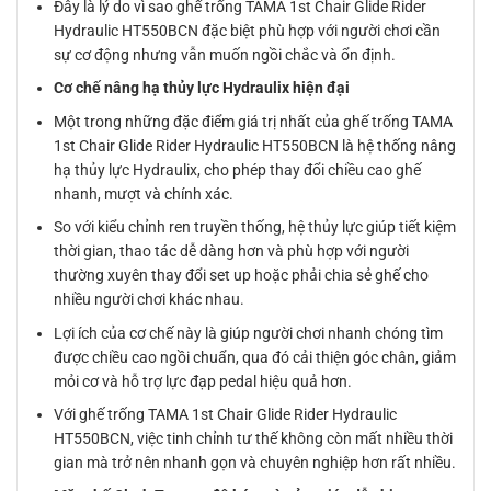
Đây là lý do vì sao ghế trống TAMA 1st Chair Glide Rider
Hydraulic HT550BCN đặc biệt phù hợp với người chơi cần
sự cơ động nhưng vẫn muốn ngồi chắc và ổn định.
Cơ chế nâng hạ thủy lực Hydraulix hiện đại
Một trong những đặc điểm giá trị nhất của ghế trống TAMA
1st Chair Glide Rider Hydraulic HT550BCN là hệ thống nâng
hạ thủy lực Hydraulix, cho phép thay đổi chiều cao ghế
nhanh, mượt và chính xác.
So với kiểu chỉnh ren truyền thống, hệ thủy lực giúp tiết kiệm
thời gian, thao tác dễ dàng hơn và phù hợp với người
thường xuyên thay đổi set up hoặc phải chia sẻ ghế cho
nhiều người chơi khác nhau.
Lợi ích của cơ chế này là giúp người chơi nhanh chóng tìm
được chiều cao ngồi chuẩn, qua đó cải thiện góc chân, giảm
mỏi cơ và hỗ trợ lực đạp pedal hiệu quả hơn.
Với ghế trống TAMA 1st Chair Glide Rider Hydraulic
HT550BCN, việc tinh chỉnh tư thế không còn mất nhiều thời
gian mà trở nên nhanh gọn và chuyên nghiệp hơn rất nhiều.