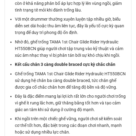
còn ở khả năng phân bổ áp lực hợp lý lên vùng ngồi, giảm
tình trạng tê mỏi khi đánh trống lâu.
Với một drummer thường xuyên luyện tập nhiều giờ, biểu
diễn set dài hoặc thu âm liên tục, đây là yếu tố cực kỳ quan
trọng để duy trì phong độ ổn định.
Nhờ đó, ghế trống TAMA 1st Chair Glide Rider Hydraulic
HT550BCN giúp người chơi tập trung vào kỹ thuật và cảm
xúc âm nhạc thay vì bị phân tán bởi sự khó chịu khi ngồi.
Kết cấu chân 3 càng double braced cực kỳ chắc chắn
Ghế trống TAMA 1st Chair Glide Rider Hydraulic HT550BCN
sử dụng hệ chân ba càng double braced, tức chân ghế
được gia cố chắc chắn hơn để tăng độ bền và độ vững.
Đây là đặc điểm mang lại lợi ích rất lớn cho người chơi trống
vì ghế ít rung lắc hơn, giữ thăng bằng tốt hơn và tạo cảm
giác an tâm khi sử dụng ở cường độ mạnh.
Khi ngồi trên một chiếc ghế vững, người chơi sẽ kiểm soát
cơ thể tốt hơn, đặc biệt trong các đoạn chơi nhanh, mạnh
hoặc sử dụng nhiều lực chân.