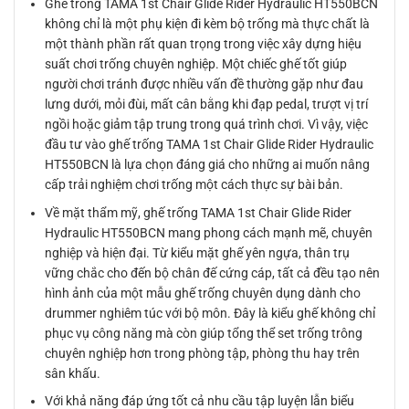
Ghế trống TAMA 1st Chair Glide Rider Hydraulic HT550BCN
không chỉ là một phụ kiện đi kèm bộ trống mà thực chất là
một thành phần rất quan trọng trong việc xây dựng hiệu
suất chơi trống chuyên nghiệp. Một chiếc ghế tốt giúp
người chơi tránh được nhiều vấn đề thường gặp như đau
lưng dưới, mỏi đùi, mất cân bằng khi đạp pedal, trượt vị trí
ngồi hoặc giảm tập trung trong quá trình chơi. Vì vậy, việc
đầu tư vào ghế trống TAMA 1st Chair Glide Rider Hydraulic
HT550BCN là lựa chọn đáng giá cho những ai muốn nâng
cấp trải nghiệm chơi trống một cách thực sự bài bản.
Về mặt thẩm mỹ, ghế trống TAMA 1st Chair Glide Rider
Hydraulic HT550BCN mang phong cách mạnh mẽ, chuyên
nghiệp và hiện đại. Từ kiểu mặt ghế yên ngựa, thân trụ
vững chắc cho đến bộ chân đế cứng cáp, tất cả đều tạo nên
hình ảnh của một mẫu ghế trống chuyên dụng dành cho
drummer nghiêm túc với bộ môn. Đây là kiểu ghế không chỉ
phục vụ công năng mà còn giúp tổng thể set trống trông
chuyên nghiệp hơn trong phòng tập, phòng thu hay trên
sân khấu.
Với khả năng đáp ứng tốt cả nhu cầu tập luyện lẫn biểu