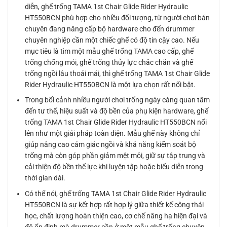
diễn, ghế trống TAMA 1st Chair Glide Rider Hydraulic
HT550BCN phù hợp cho nhiều đối tượng, từ người chơi bán
chuyên đang nâng cấp bộ hardware cho đến drummer
chuyên nghiệp cần một chiếc ghế có độ tin cậy cao. Nếu
mục tiêu là tìm một mẫu ghế trống TAMA cao cấp, ghế
trống chống mỏi, ghế trống thủy lực chắc chắn và ghế
trống ngồi lâu thoải mái, thì ghế trống TAMA 1st Chair Glide
Rider Hydraulic HT550BCN là một lựa chọn rất nổi bật.
Trong bối cảnh nhiều người chơi trống ngày càng quan tâm
đến tư thế, hiệu suất và độ bền của phụ kiện hardware, ghế
trống TAMA 1st Chair Glide Rider Hydraulic HT550BCN nổi
lên như một giải pháp toàn diện. Mẫu ghế này không chỉ
giúp nâng cao cảm giác ngồi và khả năng kiểm soát bộ
trống mà còn góp phần giảm mệt mỏi, giữ sự tập trung và
cải thiện độ bền thể lực khi luyện tập hoặc biểu diễn trong
thời gian dài.
Có thể nói, ghế trống TAMA 1st Chair Glide Rider Hydraulic
HT550BCN là sự kết hợp rất hợp lý giữa thiết kế công thái
học, chất lượng hoàn thiện cao, cơ chế nâng hạ hiện đại và
độ ổn định mà drummer cần ở một mẫu ghế trống chuyên