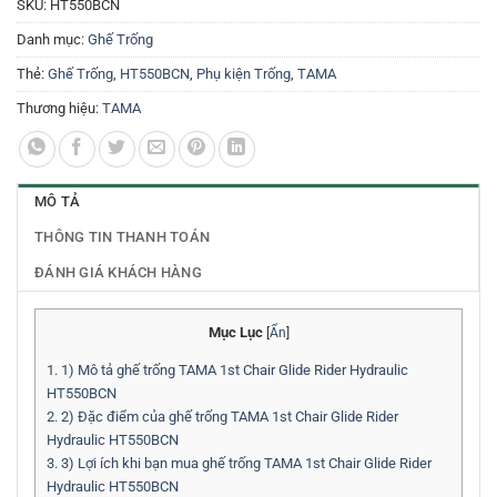
SKU:
HT550BCN
Danh mục:
Ghế Trống
Thẻ:
Ghế Trống
,
HT550BCN
,
Phụ kiện Trống
,
TAMA
Thương hiệu:
TAMA
MÔ TẢ
THÔNG TIN THANH TOÁN
ĐÁNH GIÁ KHÁCH HÀNG
Mục Lục
[
Ẩn
]
1.
1) Mô tả ghế trống TAMA 1st Chair Glide Rider Hydraulic
HT550BCN
2.
2) Đặc điểm của ghế trống TAMA 1st Chair Glide Rider
Hydraulic HT550BCN
3.
3) Lợi ích khi bạn mua ghế trống TAMA 1st Chair Glide Rider
Hydraulic HT550BCN