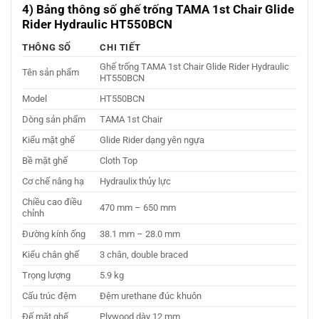
4) Bảng thông số ghế trống TAMA 1st Chair Glide
Rider Hydraulic HT550BCN
THÔNG SỐ
CHI TIẾT
Ghế trống TAMA 1st Chair Glide Rider Hydraulic
Tên sản phẩm
HT550BCN
Model
HT550BCN
Dòng sản phẩm
TAMA 1st Chair
Kiểu mặt ghế
Glide Rider dạng yên ngựa
Bề mặt ghế
Cloth Top
Cơ chế nâng hạ
Hydraulix thủy lực
Chiều cao điều
470 mm – 650 mm
chỉnh
Đường kính ống
38.1 mm – 28.0 mm
Kiểu chân ghế
3 chân, double braced
Trọng lượng
5.9 kg
Cấu trúc đệm
Đệm urethane đúc khuôn
Đế mặt ghế
Plywood dày 12 mm