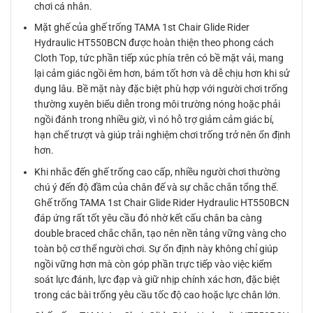
chơi cá nhân.
Mặt ghế của ghế trống TAMA 1st Chair Glide Rider
Hydraulic HT550BCN được hoàn thiện theo phong cách
Cloth Top, tức phần tiếp xúc phía trên có bề mặt vải, mang
lại cảm giác ngồi êm hơn, bám tốt hơn và dễ chịu hơn khi sử
dụng lâu. Bề mặt này đặc biệt phù hợp với người chơi trống
thường xuyên biểu diễn trong môi trường nóng hoặc phải
ngồi đánh trong nhiều giờ, vì nó hỗ trợ giảm cảm giác bí,
hạn chế trượt và giúp trải nghiệm chơi trống trở nên ổn định
hơn.
Khi nhắc đến ghế trống cao cấp, nhiều người chơi thường
chú ý đến độ đầm của chân đế và sự chắc chắn tổng thể.
Ghế trống TAMA 1st Chair Glide Rider Hydraulic HT550BCN
đáp ứng rất tốt yêu cầu đó nhờ kết cấu chân ba càng
double braced chắc chắn, tạo nên nền tảng vững vàng cho
toàn bộ cơ thể người chơi. Sự ổn định này không chỉ giúp
ngồi vững hơn mà còn góp phần trực tiếp vào việc kiểm
soát lực đánh, lực đạp và giữ nhịp chính xác hơn, đặc biệt
trong các bài trống yêu cầu tốc độ cao hoặc lực chân lớn.