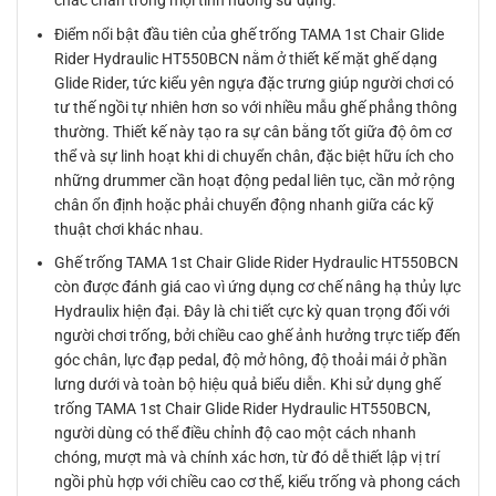
chắc chắn trong mọi tình huống sử dụng.
Điểm nổi bật đầu tiên của ghế trống TAMA 1st Chair Glide
Rider Hydraulic HT550BCN nằm ở thiết kế mặt ghế dạng
Glide Rider, tức kiểu yên ngựa đặc trưng giúp người chơi có
tư thế ngồi tự nhiên hơn so với nhiều mẫu ghế phẳng thông
thường. Thiết kế này tạo ra sự cân bằng tốt giữa độ ôm cơ
thể và sự linh hoạt khi di chuyển chân, đặc biệt hữu ích cho
những drummer cần hoạt động pedal liên tục, cần mở rộng
chân ổn định hoặc phải chuyển động nhanh giữa các kỹ
thuật chơi khác nhau.
Ghế trống TAMA 1st Chair Glide Rider Hydraulic HT550BCN
còn được đánh giá cao vì ứng dụng cơ chế nâng hạ thủy lực
Hydraulix hiện đại. Đây là chi tiết cực kỳ quan trọng đối với
người chơi trống, bởi chiều cao ghế ảnh hưởng trực tiếp đến
góc chân, lực đạp pedal, độ mở hông, độ thoải mái ở phần
lưng dưới và toàn bộ hiệu quả biểu diễn. Khi sử dụng ghế
trống TAMA 1st Chair Glide Rider Hydraulic HT550BCN,
người dùng có thể điều chỉnh độ cao một cách nhanh
chóng, mượt mà và chính xác hơn, từ đó dễ thiết lập vị trí
ngồi phù hợp với chiều cao cơ thể, kiểu trống và phong cách