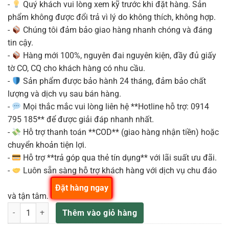
-
Quý khách vui lòng xem kỹ trước khi đặt hàng. Sản
phẩm không được đổi trả vì lý do không thích, không hợp.
-
Chúng tôi đảm bảo giao hàng nhanh chóng và đáng
tin cậy.
-
Hàng mới 100%, nguyên đai nguyên kiện, đầy đủ giấy
tờ CO, CQ cho khách hàng có nhu cầu.
-
Sản phẩm được bảo hành 24 tháng, đảm bảo chất
lượng và dịch vụ sau bán hàng.
-
Mọi thắc mắc vui lòng liên hệ **Hotline hỗ trợ: 0914
795 185** để được giải đáp nhanh nhất.
-
Hỗ trợ thanh toán **COD** (giao hàng nhận tiền) hoặc
chuyển khoản tiện lợi.
-
Hỗ trợ **trả góp qua thẻ tín dụng** với lãi suất ưu đãi.
-
Luôn sẵn sàng hỗ trợ khách hàng với dịch vụ chu đáo
Đặt hàng ngay
và tận tâm.
Ghế trống TAMA 1st Chair Glide Rider Hydraulic HT550BCN số lượng
Thêm vào giỏ hàng