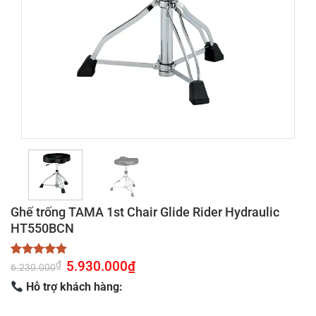
Ghế trống TAMA 1st Chair Glide Rider Hydraulic
HT550BCN
Giá
5.930.000
₫
Giá
₫
4.83
6
trên 5
6.230.000
gốc
hiện
dựa trên
là:
tại
Hỗ trợ khách hàng:
đánh giá
6.230.000₫.
là:
5.930.000₫.