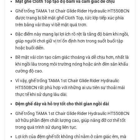
Mặt ghế Cloth Top tạo độ bám và cảm giác dễ chịu
Ghế trống TAMA 1st Chair Glide Rider Hydraulic HT550BCN
được trang bị bề mặt ghế Cloth Top, tức lớp tiếp xúc phía
trên bằng vải thay vì bề mặt quá trơn.
Đặc điểm này mang lại lợi ích rõ rệt là tăng độ bám khi ngồi,
giúp người chơi giữ vị trí ổn định hơn trong suốt buổi tập
hoặc buổi diễn.
Bề mặt vải còn tạo cảm giác thoáng và dễ chịu hơn, nhất là
khi ngồi lâu trong môi trường nóng hoặc ánh đèn sân khấu
cường độ cao.
Vì vậy, ghế trống TAMA 1st Chair Glide Rider Hydraulic
HT550BCN rất phù hợp với những ai ưu tiên sự thoải mái
thực tế khi sử dụng lâu dài.
Đệm ghế dày và hỗ trợ tốt cho thời gian ngồi dài
Ghế trống TAMA 1st Chair Glide Rider Hydraulic HT550BCN
sở hữu phần đệm chất lượng cao, giúp nâng đỡ cơ thể tốt
trong quá trình sử dụng liên tục.
Lợi ích của đệm ghế tốt không chỉ nằm ở cảm giác êm, mà