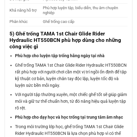
Phù hợp luyện tập, biểu diễn, thu âm chuyên
Khả năng hỗ trợ
nghiệp
Phân khúc
Ghế trống cao cấp
5) Ghế trống TAMA 1st Chair Glide Rider
Hydraulic HT550BCN phù hợp dùng cho những
công việc gì
Phù hợp cho luyện tập trống hằng ngày tại nhà
Ghế trống TAMA 1st Chair Glide Rider Hydraulic HT550BCN
rất phù hợp với người chơi cần một vị trí ngồi ổn định để tập
kỹ thuật cơ bản, luyện chân tay độc lập, luyện tốc độ và
luyện sức bền mỗi ngày.
Với người tập thường xuyên, một chiếc ghế tốt sẽ giúp giảm
mỏi và giữ tư thế chuẩn hơn, từ đó nâng hiệu quả luyện tập
rõ rệt.
Phù hợp cho dạy học và học trống tại trung tâm âm nhạc
Trong môi trường lớp học, ghế trống TAMA 1st Chair Glide
Rider Hydraulic HT550BCN là lựa chọn phù hợp vì có thể