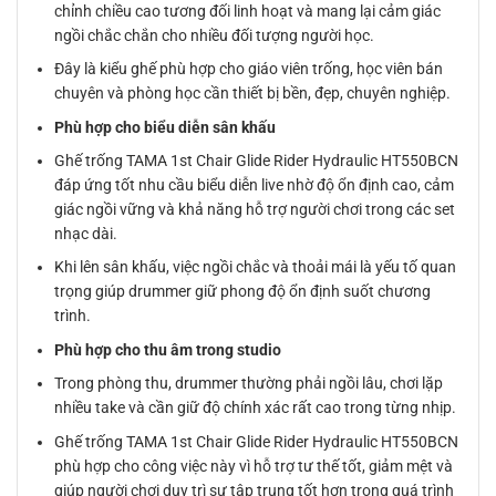
chỉnh chiều cao tương đối linh hoạt và mang lại cảm giác
ngồi chắc chắn cho nhiều đối tượng người học.
Đây là kiểu ghế phù hợp cho giáo viên trống, học viên bán
chuyên và phòng học cần thiết bị bền, đẹp, chuyên nghiệp.
Phù hợp cho biểu diễn sân khấu
Ghế trống TAMA 1st Chair Glide Rider Hydraulic HT550BCN
đáp ứng tốt nhu cầu biểu diễn live nhờ độ ổn định cao, cảm
giác ngồi vững và khả năng hỗ trợ người chơi trong các set
nhạc dài.
Khi lên sân khấu, việc ngồi chắc và thoải mái là yếu tố quan
trọng giúp drummer giữ phong độ ổn định suốt chương
trình.
Phù hợp cho thu âm trong studio
Trong phòng thu, drummer thường phải ngồi lâu, chơi lặp
nhiều take và cần giữ độ chính xác rất cao trong từng nhịp.
Ghế trống TAMA 1st Chair Glide Rider Hydraulic HT550BCN
phù hợp cho công việc này vì hỗ trợ tư thế tốt, giảm mệt và
giúp người chơi duy trì sự tập trung tốt hơn trong quá trình