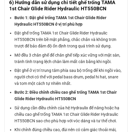
6) Hướng dẫn sử dụng chi tiết ghế trống TAMA
1st Chair Glide Rider Hydraulic HT550BCN
Bước 1: Đặt ghế trống TAMA 1st Chair Glide Rider
Hydraulic HT550BCN ở vị trí phù hợp
Đặt ghế trống TAMA 1st Chair Glide Rider Hydraulic
HT550BCN trên bề mặt phẳng, chắc chắn và không trơn
trượt để bảo đảm độ ổn định trong quá trình sử dụng.
Mở đều 3 chân ghế để chân ghế tiếp xúc vững với mặt sàn,
tránh tình trạng lệch chân làm mất cân bằng khi ngồi.
Đặt ghế ở vị trí trung tâm phía sau bộ trống để khi ngồi vào,
người chơi có thể với pedal bass drum, pedal hi hat, snare
và tom một cách tự nhiên nhất.
Bước 2: Điều chỉnh chiều cao ghế trống TAMA 1st Chair
Glide Rider Hydraulic HT550BCN
Sử dụng cần điều chỉnh của hệ Hydraulix để nâng hoặc hạ
chiều cao ghế trống TAMA 1st Chair Glide Rider Hydraulic
HT550BCN sao cho phù hợp với vóc dáng và tư thế chơi.
Khi chỉnh đúng chiều cao, đùi nên có cảm giác thoải mái,