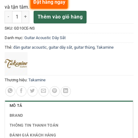
Đặt hàng ngay
và tận tâm.
TAKAMINE ĐÀN GUITAR ACOUSTIC GD10CE-NS số lượng
Thêm vào giỏ hàng
SKU:
GD10CE-NS
Danh mục:
Guitar Acoustic Dây Sắt
Thẻ:
đàn guitar acoustic
,
guitar dây sắt
,
guitar thùng
,
Takamine
Thương hiệu:
Takamine
MÔ TẢ
BRAND
THÔNG TIN THANH TOÁN
ĐÁNH GIÁ KHÁCH HÀNG