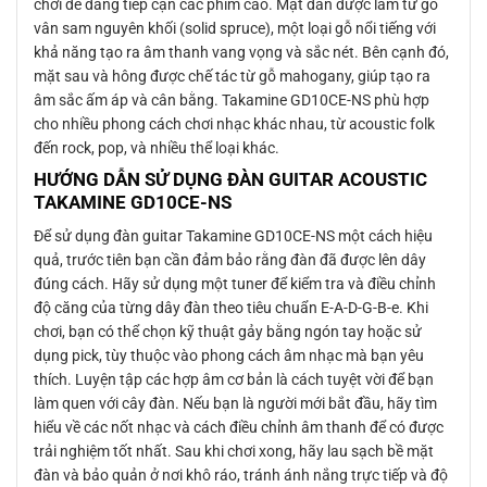
chơi dễ dàng tiếp cận các phím cao. Mặt đàn được làm từ gỗ
vân sam nguyên khối (solid spruce), một loại gỗ nổi tiếng với
khả năng tạo ra âm thanh vang vọng và sắc nét. Bên cạnh đó,
mặt sau và hông được chế tác từ gỗ mahogany, giúp tạo ra
âm sắc ấm áp và cân bằng. Takamine GD10CE-NS phù hợp
cho nhiều phong cách chơi nhạc khác nhau, từ acoustic folk
đến rock, pop, và nhiều thể loại khác.
HƯỚNG DẪN SỬ DỤNG ĐÀN GUITAR ACOUSTIC
TAKAMINE GD10CE-NS
Để sử dụng đàn guitar Takamine GD10CE-NS một cách hiệu
quả, trước tiên bạn cần đảm bảo rằng đàn đã được lên dây
đúng cách. Hãy sử dụng một tuner để kiểm tra và điều chỉnh
độ căng của từng dây đàn theo tiêu chuẩn E-A-D-G-B-e. Khi
chơi, bạn có thể chọn kỹ thuật gảy bằng ngón tay hoặc sử
dụng pick, tùy thuộc vào phong cách âm nhạc mà bạn yêu
thích. Luyện tập các hợp âm cơ bản là cách tuyệt vời để bạn
làm quen với cây đàn. Nếu bạn là người mới bắt đầu, hãy tìm
hiểu về các nốt nhạc và cách điều chỉnh âm thanh để có được
trải nghiệm tốt nhất. Sau khi chơi xong, hãy lau sạch bề mặt
đàn và bảo quản ở nơi khô ráo, tránh ánh nắng trực tiếp và độ