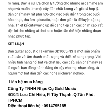
rõ ràng. Đây là sự lựa chọn lý tưởng cho những ai đam mê âm
nhạc và muốn tìm một cây đàn chất lượng với giá cả hợp lý.
Sản phẩm này rất phù hợp cho việc biểu diễn trong các buổi
hòa nhạc, thu âm tại studio, hoặc đơn giản là để luyện tập tại
nhà. Thiết kế cutaway giúp dễ dàng tiếp cận các phím cao, rất
tiện lợi cho những ai chơi solo hoặc cần thể hiện những đoạn
nhạc phức tạp.
KẾT LUẬN
Đàn guitar acoustic Takamine GD10CE-NS là một sản phẩm
xuất sắc với âm thanh chất lượng và thiết kế sang trọng. Với
nhiều tính năng nổi bật và chất liệu cao cấp, sản phẩm này sẽ
là người bạn đồng hành đáng tin cậy cho mọi nhạc công, từ
người mới bắt đầu đến các nghệ sĩ chuyên nghiệp.
Liên hệ mua hàng
Công Ty TNHH Nhạc Cụ Gold Music
4/10/4 L
ưu Chí Hiếu, P. Tây Thạnh
, Q.Tân Phú,
TPHCM
Điện thoại liên hệ : 0914795185