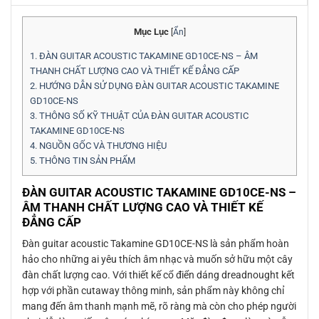
Mục Lục
[
Ẩn
]
1.
ĐÀN GUITAR ACOUSTIC TAKAMINE GD10CE-NS – ÂM
THANH CHẤT LƯỢNG CAO VÀ THIẾT KẾ ĐẲNG CẤP
2.
HƯỚNG DẪN SỬ DỤNG ĐÀN GUITAR ACOUSTIC TAKAMINE
GD10CE-NS
3.
THÔNG SỐ KỸ THUẬT CỦA ĐÀN GUITAR ACOUSTIC
TAKAMINE GD10CE-NS
4.
NGUỒN GỐC VÀ THƯƠNG HIỆU
5.
THÔNG TIN SẢN PHẨM
ĐÀN GUITAR ACOUSTIC TAKAMINE GD10CE-NS –
ÂM THANH CHẤT LƯỢNG CAO VÀ THIẾT KẾ
ĐẲNG CẤP
Đàn guitar acoustic Takamine GD10CE-NS là sản phẩm hoàn
hảo cho những ai yêu thích âm nhạc và muốn sở hữu một cây
đàn chất lượng cao. Với thiết kế cổ điển dáng dreadnought kết
hợp với phần cutaway thông minh, sản phẩm này không chỉ
mang đến âm thanh mạnh mẽ, rõ ràng mà còn cho phép người