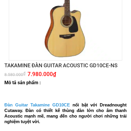
TAKAMINE ĐÀN GUITAR ACOUSTIC GD10CE-NS
Giá
7.980.000
₫
Giá
₫
8.580.000
gốc
hiện
là:
tại
Mô tả sản phẩm :
8.580.000₫.
là:
7.980.000₫.
Đàn Guitar Takamine GD10CE
nổi bật với Dreadnought
Cutaway. Đàn có thiết kế thùng đàn lớn cho âm thanh
Acoustic mạnh mẽ, mang đến cho người chơi những trải
nghiệm tuyệt vời.