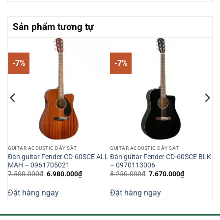
Sản phẩm tương tự
-7%
-7%
GUITAR ACOUSTIC DÂY SẮT
GUITAR ACOUSTIC DÂY SẮT
Đàn guitar Fender CD-60SCE ALL
Đàn guitar Fender CD-60SCE BLK
MAH – 0961705021
– 0970113006
Giá
Giá
Giá
Giá
7.500.000
₫
6.980.000
₫
8.250.000
₫
7.670.000
₫
gốc
hiện
gốc
hiện
là:
tại
là:
tại
Đặt hàng ngay
Đặt hàng ngay
7.500.000₫.
là:
8.250.000₫.
là:
000₫.
6.980.000₫.
7.670.000₫