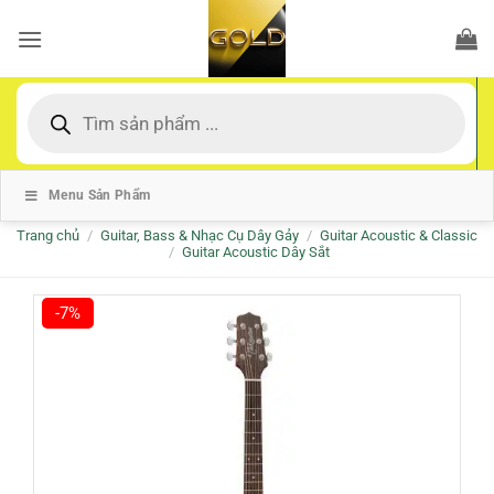
Bỏ
qua
nội
dung
Tìm
kiếm
sản
phẩm
Menu Sản Phẩm
Trang chủ
/
Guitar, Bass & Nhạc Cụ Dây Gảy
/
Guitar Acoustic & Classic
/
Guitar Acoustic Dây Sắt
-7%