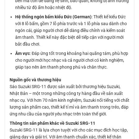
bền mà còn dễ dàng vệ sinh, bảo quản, không bị ảnh hưởng
nhiều từ độ ẩm hoặc nhiệt độ.
Hệ thống ngón bấm kiểu Đức (German)
: Thiết kế kiểu Đức
với 8 lỗ bấm, gồm 7 lỗ phía trước và 1 lỗ phía sau dành cho
ngón cái, giúp người chơi dễ dàng điều chỉnh và kiểm soát
âm thanh. Thiết kế này đặc biệt dễ tiếp cận với người mới
bắt đầu chơi.
Âm vực
: Đáp ứng tốt trong khoảng hai quãng tám, phù hợp
cho người mới học nhạc và cả người chơi có kinh nghiệm,
giúp tạo nên âm thanh phong phú và chân thực.
Nguồn gốc và thương hiệu
Sáo Suzuki SRG-11 được sản xuất bởi thương hiệu Suzuki,
Nhật Bản – một trong những công ty hàng đầu về sản xuất
nhạc cụ. Với hơn 70 năm kinh nghiệm, Suzuki nổi tiếng với chất
lượng sản phẩm cao, thiết kế tỉ mỉ và âm thanh trong trẻo, đáp
ứng nhu cầu của người yêu nhạc trên toàn thế giới.
Thông tin sản phẩm khác về Suzuki SRG-11
Suzuki SRG-11 là lựa chọn tuyệt vời cho các mục đích học tập,
giảng dạy và giải trí. Với âm thanh chuẩn xác, thiết kế thân