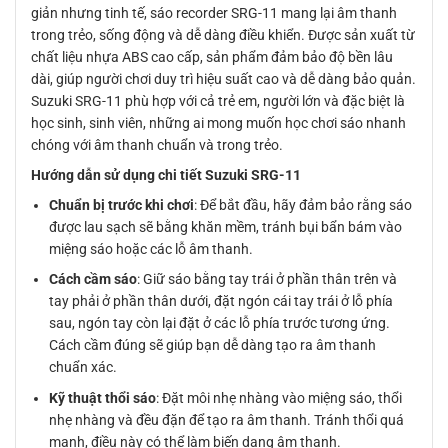
giản nhưng tinh tế, sáo recorder SRG-11 mang lại âm thanh
trong trẻo, sống động và dễ dàng điều khiển. Được sản xuất từ
chất liệu nhựa ABS cao cấp, sản phẩm đảm bảo độ bền lâu
dài, giúp người chơi duy trì hiệu suất cao và dễ dàng bảo quản.
Suzuki SRG-11 phù hợp với cả trẻ em, người lớn và đặc biệt là
học sinh, sinh viên, những ai mong muốn học chơi sáo nhanh
chóng với âm thanh chuẩn và trong trẻo.
Hướng dẫn sử dụng chi tiết Suzuki SRG-11
Chuẩn bị trước khi chơi
: Để bắt đầu, hãy đảm bảo rằng sáo
được lau sạch sẽ bằng khăn mềm, tránh bụi bẩn bám vào
miệng sáo hoặc các lỗ âm thanh.
Cách cầm sáo
: Giữ sáo bằng tay trái ở phần thân trên và
tay phải ở phần thân dưới, đặt ngón cái tay trái ở lỗ phía
sau, ngón tay còn lại đặt ở các lỗ phía trước tương ứng.
Cách cầm đúng sẽ giúp bạn dễ dàng tạo ra âm thanh
chuẩn xác.
Kỹ thuật thổi sáo
: Đặt môi nhẹ nhàng vào miệng sáo, thổi
nhẹ nhàng và đều đặn để tạo ra âm thanh. Tránh thổi quá
mạnh, điều này có thể làm biến dạng âm thanh.