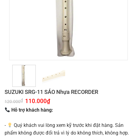
SUZUKI SRG-11 SÁO Nhựa RECORDER
Giá
110.000
₫
Giá
₫
120.000
gốc
hiện
là:
tại
Hỗ trợ khách hàng:
120.000₫.
là:
110.000₫.
-
Quý khách vui lòng xem kỹ trước khi đặt hàng. Sản
phẩm không được đổi trả vì lý do không thích, không hợp.