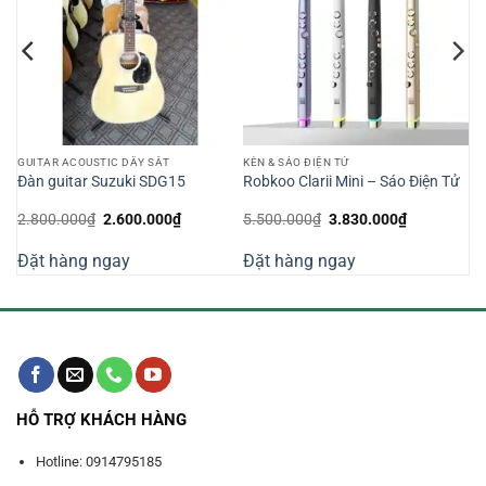
GUITAR ACOUSTIC DÂY SẮT
KÈN & SÁO ĐIỆN TỬ
Đàn guitar Suzuki SDG15
Robkoo Clarii Mini – Sáo Điện Tử
Giá
Giá
Giá
Giá
2.800.000
₫
2.600.000
₫
5.500.000
₫
3.830.000
₫
gốc
hiện
gốc
hiện
là:
tại
là:
tại
Đặt hàng ngay
Đặt hàng ngay
2.800.000₫.
là:
5.500.000₫.
là:
2.600.000₫.
3.830.000₫
HỖ TRỢ KHÁCH HÀNG
Hotline: 0914795185