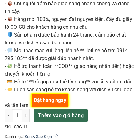
-
Chúng tôi đảm bảo giao hàng nhanh chóng và đáng
tin cậy.
-
Hàng mới 100%, nguyên đai nguyên kiện, đầy đủ giấy
tờ CO, CQ cho khách hàng có nhu cầu.
-
Sản phẩm được bảo hành 24 tháng, đảm bảo chất
lượng và dịch vụ sau bán hàng.
-
Mọi thắc mắc vui lòng liên hệ **Hotline hỗ trợ: 0914
795 185** để được giải đáp nhanh nhất.
-
Hỗ trợ thanh toán **COD** (giao hàng nhận tiền) hoặc
chuyển khoản tiện lợi.
-
Hỗ trợ **trả góp qua thẻ tín dụng** với lãi suất ưu đãi.
-
Luôn sẵn sàng hỗ trợ khách hàng với dịch vụ chu đáo
Đặt hàng ngay
và tận tâm.
SUZUKI SRG-11 SÁO Nhựa RECORDER số lượng
Thêm vào giỏ hàng
SKU:
SRG-11
Danh mục:
Kèn & Sáo Điện Tử