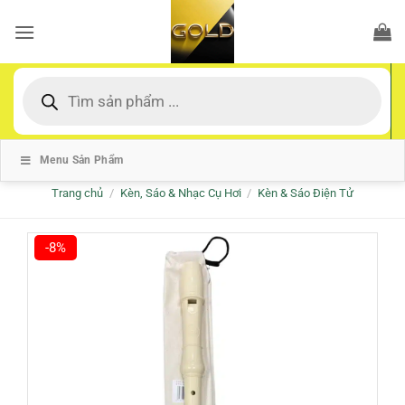
Bỏ
qua
nội
dung
Tìm
kiếm
sản
phẩm
Menu Sản Phẩm
Trang chủ
/
Kèn, Sáo & Nhạc Cụ Hơi
/
Kèn & Sáo Điện Tử
-8%