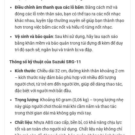
Điều chỉnh âm thanh qua các lỗ bấm
: Bằng cách mở và
đóng các lỗ trên thân sáo, bạn có thể tạo ra các nốt nhạc
khác nhau, luyện tập thường xuyên sẽ giúp bạn thành thạo
hơn trong việc bấm các nốt và hiểu rõ từng nốt nhạc.
Vệ sinh và bảo quản
: Sau khi sử dụng, hãy lau sạch sáo
bằng khăn mềm và bảo quản trong túi đựng đi kèm để duy
trì độ sạch sẽ, ngăn bụi và tránh bị va đập.
Thông số kỹ thuật của Suzuki SRG-11
Kích thước
: Chiều dài 32 cm, đường kính thân khoảng 2 cm
– kích thước này đảm bảo phù hợp với nhiều đối tượng
người chơi, từ trẻ em đến người lớn, giúp dễ dàng thao tác,
đặc biệt với người mới bắt đầu.
Trọng lượng
: Khoảng 60 gram (0,06 kg) – trọng lượng nhẹ
này giúp người chơi thoải mái khi cầm nắm và thao tác
trong thời gian dài mà không gây mỏi tay.
Chất liệu
: Nhựa ABS cao cấp, bền bỉ, có khả năng chịu lực
tốt và an toàn cho người sử dụng. Chất liệu này không chỉ