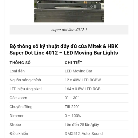
super dot line 4012 1
Bộ thông số kỹ thuật đầy đủ của Mitek & HBK
Super Dot Line 4012 – LED Moving Bar Lights
THÔNG SỐ
CHI TIẾT
Loại đèn
LED Moving Bar
Nguồn sáng chính
12 x 40W LED RGBW
LED hiệu ứng pixel
164 x 0.5W LED RGB
Góc zoom
3° – 30°
Chuyển động
Tilt 220°
Dimmer
0 – 100%
Strobe
Lên đến 25 lần/giây
Điều khiển
DMX512, Auto, Sound