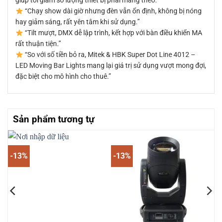
giúp tôi giảm số lượng thiết bị phải mang theo.”
“Chạy show dài giờ nhưng đèn vẫn ổn định, không bị nóng
hay giảm sáng, rất yên tâm khi sử dụng.”
“Tilt mượt, DMX dễ lập trình, kết hợp với bàn điều khiển MA
rất thuận tiện.”
“So với số tiền bỏ ra, Mitek & HBK Super Dot Line 4012 –
LED Moving Bar Lights mang lại giá trị sử dụng vượt mong đợi,
đặc biệt cho mô hình cho thuê.”
Sản phẩm tương tự
-13%
-13%