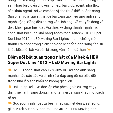
sân khấu biểu diễn chuyên nghiệp, bar club, event, nhà thờ,
sân khấu ngoài trời và các đơn vị cho thuê thiết bị ánh sáng.
Sản phẩm giải quyết triệt để bài toán tạo hiệu ứng ánh sáng
mạnh, rộng, đồng đều nhưng vẫn linh hoạt về chuyển động và
điều khiển pixel hiện đại. Với thiết kế dạng thanh mạnh mẽ,
công suất lớn cùng khả năng zoom rộng, Mitek & HBK Super
Dot Line 4012 – LED Moving Bar Lights nhanh chóng trở
thành lựa chọn trọng điểm cho các hệ thống ánh sáng cần sự
khác biệt, nổi bật và bền bỉ trong vận hành dài hạn
Điểm nổi bật quan trọng nhất của Mitek & HBK
Super Dot Line 4012 – LED Moving Bar Lights
Hệ LED công suất cao 12 x 40W RGBW cho ánh sáng
mạnh, màu sắc sâu và chính xác, đáp ứng tốt cả biểu diễn
trong nhà lẫn sân khấu có không gian lớn
Dải LED pixel RGB độc lập cho phép tạo hiệu ứng chạy
điểm, nền ánh sáng động, nâng tầm visual sân khấu một cách
rõ rệt
Góc zoom linh hoạt từ beam hẹp sắc nét đến wash rộng,
giúp Mitek & HBK Super Dot Line 4012 – LED Moving Bar