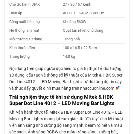
Chế độ kênh DMX
27 / 30 / 67 kênh
Điện áp
AC 110 – 240V, 50/60Hz
Công suất tiêu thụ
Khoảng 560W
Hệ thống làm mát
Quạt tản nhiệt chủ động
Môi trường sử dụng
Trong nhà
Kích thước đèn
100 x 16.5 x 22.5 cm
Trọng lượng
14.8 kg
Nội dung trên giúp người đọc hiểu rõ giá trị thực tế, đối tượng
sử dụng, cấu tạo và thông số kỹ thuật của Mitek & HBK Super
Dot Line 4012 – LED Moving Bar Lights, từ đó tăng độ tin cậy
và thúc đẩy quyết định mua hàng trên nhaccuonline.com
Trải nghiệm thực tế khi sử dụng Mitek & HBK
Super Dot Line 4012 – LED Moving Bar Lights
Khi vận hành thực tế, Mitek & HBK Super Dot Line 4012 – LED
Moving Bar Lights mang lại cảm giác rất “đã tay” cho kỹ thuật
viên ánh sáng nhờ cường độ sáng mạnh, beam rõ nét và màu
sắc sạch. Ánh sáng RGBW cho màu trắng sáng, không bệt,