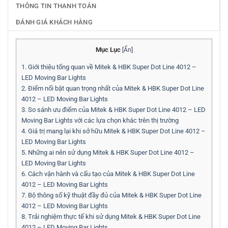
THÔNG TIN THANH TOÁN
ĐÁNH GIÁ KHÁCH HÀNG
Mục Lục
[
Ẩn
]
1.
Giới thiệu tổng quan về Mitek & HBK Super Dot Line 4012 –
LED Moving Bar Lights
2.
Điểm nổi bật quan trọng nhất của Mitek & HBK Super Dot Line
4012 – LED Moving Bar Lights
3.
So sánh ưu điểm của Mitek & HBK Super Dot Line 4012 – LED
Moving Bar Lights với các lựa chọn khác trên thị trường
4.
Giá trị mang lại khi sở hữu Mitek & HBK Super Dot Line 4012 –
LED Moving Bar Lights
5.
Những ai nên sử dụng Mitek & HBK Super Dot Line 4012 –
LED Moving Bar Lights
6.
Cách vận hành và cấu tạo của Mitek & HBK Super Dot Line
4012 – LED Moving Bar Lights
7.
Bộ thông số kỹ thuật đầy đủ của Mitek & HBK Super Dot Line
4012 – LED Moving Bar Lights
8.
Trải nghiệm thực tế khi sử dụng Mitek & HBK Super Dot Line
4012 – LED Moving Bar Lights