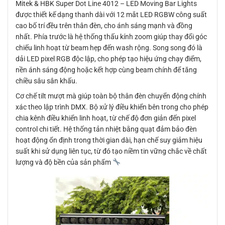
Mitek & HBK Super Dot Line 4012 – LED Moving Bar Lights
được thiết kế dạng thanh dài với 12 mắt LED RGBW công suất
cao bố trí đều trên thân đèn, cho ánh sáng mạnh và đồng
nhất. Phía trước là hệ thống thấu kính zoom giúp thay đổi góc
chiếu linh hoạt từ beam hẹp đến wash rộng. Song song đó là
dải LED pixel RGB độc lập, cho phép tạo hiệu ứng chạy điểm,
nền ánh sáng động hoặc kết hợp cùng beam chính để tăng
chiều sâu sân khấu.
Cơ chế tilt mượt mà giúp toàn bộ thân đèn chuyển động chính
xác theo lập trình DMX. Bộ xử lý điều khiển bên trong cho phép
chia kênh điều khiển linh hoạt, từ chế độ đơn giản đến pixel
control chi tiết. Hệ thống tản nhiệt bằng quạt đảm bảo đèn
hoạt động ổn định trong thời gian dài, hạn chế suy giảm hiệu
suất khi sử dụng liên tục, từ đó tạo niềm tin vững chắc về chất
lượng và độ bền của sản phẩm