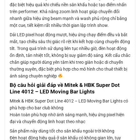
đặc biệt hiệu quả khi chiếu nền sân khấu hoặc tạo điểm nhấn
trên performer. Khả năng zoom linh hoạt giúp chuyển đổi
nhanh giữa hiệu ứng beam mạnh và wash phủ rộng chỉ bằng
một cue, tiết kiệm rất nhiều thời gian lập trình show.
Dải LED pixel hoạt động mượt, hiệu ứng chạy điểm đều và bắt
mắt, tạo chiều sâu thị giác rõ rệt khi kết hợp cùng chuyển động
tilt. Trong quá trình sử dụng liên tục nhiều giờ, đèn hoạt động
ổn định, tản nhiệt tốt, không bị suy giảm độ sáng. Kết cấu chắc
chắn giúp người dùng yên tâm khi treo giàn hoặc di chuyển
thường xuyên, đặc biệt phù hợp cho mô hình cho thuê thiết bị
ánh sáng chuyên nghiệp
Bộ câu hỏi giải đáp về Mitek & HBK Super Dot
Line 4012 – LED Moving Bar Lights
Mitek & HBK Super Dot Line 4012 – LED Moving Bar Lights có
phù hợp cho bar club không
Hoàn toàn phù hợp nhờ ánh sáng mạnh, hiệu ứng pixel hiện
đại và chuyển động linh hoạt theo nhạc
Sản phẩm này dùng tốt cho sân khấu ngoài trời không
Đèn hoạt động hiệu quả ở sân khấu có không gian lớn, tuy