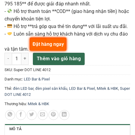
795 185** để được giải đáp nhanh nhất.
-
Hỗ trợ thanh toán **COD** (giao hàng nhận tiền) hoặc
chuyển khoản tiện lợi.
-
Hỗ trợ **trả góp qua thẻ tín dụng** với lãi suất ưu đãi.
-
Luôn sẵn sàng hỗ trợ khách hàng với dịch vụ chu đáo
Đặt hàng ngay
và tận tâm.
Mitek & HBK Super Dot Line 4012 – LED Moving Bar Lights số lượng
Thêm vào giỏ hàng
SKU:
Super DOT LINE 4012
Danh mục:
LED Bar & Pixel
Thẻ:
đèn LED bar
,
đèn pixel sân khấu
,
LED Bar & Pixel
,
Mitek & HBK
,
Super
DOT LINE 4012
Thương hiệu:
Mitek & HBK
MÔ TẢ