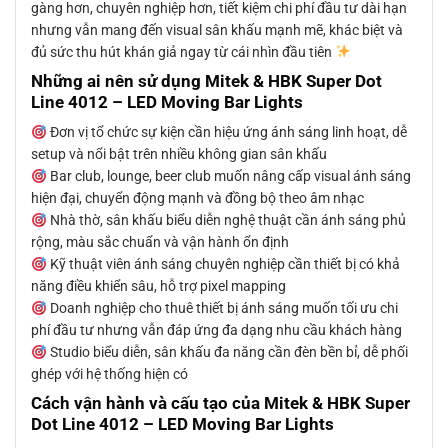
gàng hơn, chuyên nghiệp hơn, tiết kiệm chi phí đầu tư dài hạn
nhưng vẫn mang đến visual sân khấu mạnh mẽ, khác biệt và
đủ sức thu hút khán giả ngay từ cái nhìn đầu tiên
Những ai nên sử dụng Mitek & HBK Super Dot
Line 4012 – LED Moving Bar Lights
Đơn vị tổ chức sự kiện cần hiệu ứng ánh sáng linh hoạt, dễ
setup và nổi bật trên nhiều không gian sân khấu
Bar club, lounge, beer club muốn nâng cấp visual ánh sáng
hiện đại, chuyển động mạnh và đồng bộ theo âm nhạc
Nhà thờ, sân khấu biểu diễn nghệ thuật cần ánh sáng phủ
rộng, màu sắc chuẩn và vận hành ổn định
Kỹ thuật viên ánh sáng chuyên nghiệp cần thiết bị có khả
năng điều khiển sâu, hỗ trợ pixel mapping
Doanh nghiệp cho thuê thiết bị ánh sáng muốn tối ưu chi
phí đầu tư nhưng vẫn đáp ứng đa dạng nhu cầu khách hàng
Studio biểu diễn, sân khấu đa năng cần đèn bền bỉ, dễ phối
ghép với hệ thống hiện có
Cách vận hành và cấu tạo của Mitek & HBK Super
Dot Line 4012 – LED Moving Bar Lights