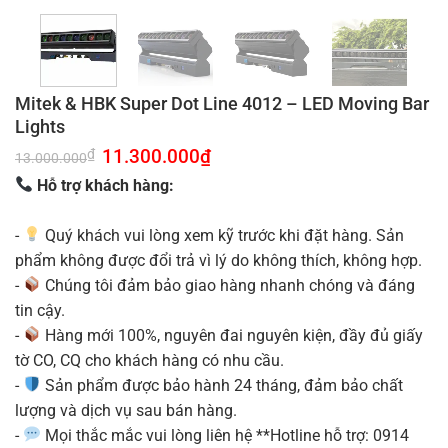
Mitek & HBK Super Dot Line 4012 – LED Moving Bar
Lights
Giá
11.300.000
₫
Giá
₫
13.000.000
gốc
hiện
là:
tại
Hỗ trợ khách hàng:
13.000.000₫.
là:
11.300.000₫.
-
Quý khách vui lòng xem kỹ trước khi đặt hàng. Sản
phẩm không được đổi trả vì lý do không thích, không hợp.
-
Chúng tôi đảm bảo giao hàng nhanh chóng và đáng
tin cậy.
-
Hàng mới 100%, nguyên đai nguyên kiện, đầy đủ giấy
tờ CO, CQ cho khách hàng có nhu cầu.
-
Sản phẩm được bảo hành 24 tháng, đảm bảo chất
lượng và dịch vụ sau bán hàng.
-
Mọi thắc mắc vui lòng liên hệ **Hotline hỗ trợ: 0914