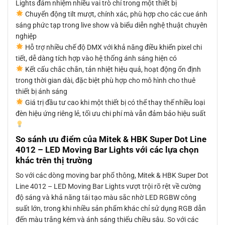
Lights đảm nhiệm nhiều vai trò chỉ trong một thiết bị
Chuyển động tilt mượt, chính xác, phù hợp cho các cue ánh
sáng phức tạp trong live show và biểu diễn nghệ thuật chuyên
nghiệp
Hỗ trợ nhiều chế độ DMX với khả năng điều khiển pixel chi
tiết, dễ dàng tích hợp vào hệ thống ánh sáng hiện có
Kết cấu chắc chắn, tản nhiệt hiệu quả, hoạt động ổn định
trong thời gian dài, đặc biệt phù hợp cho mô hình cho thuê
thiết bị ánh sáng
Giá trị đầu tư cao khi một thiết bị có thể thay thế nhiều loại
đèn hiệu ứng riêng lẻ, tối ưu chi phí mà vẫn đảm bảo hiệu suất
So sánh ưu điểm của Mitek & HBK Super Dot Line
4012 – LED Moving Bar Lights với các lựa chọn
khác trên thị trường
So với các dòng moving bar phổ thông, Mitek & HBK Super Dot
Line 4012 – LED Moving Bar Lights vượt trội rõ rệt về cường
độ sáng và khả năng tái tạo màu sắc nhờ LED RGBW công
suất lớn, trong khi nhiều sản phẩm khác chỉ sử dụng RGB dẫn
đến màu trắng kém và ánh sáng thiếu chiều sâu. So với các