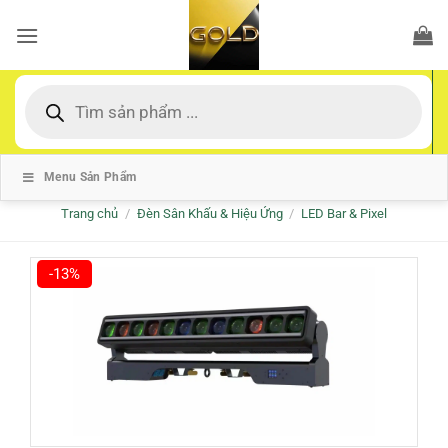
Bỏ
qua
nội
dung
Tìm
kiếm
sản
phẩm
Menu Sản Phẩm
Trang chủ
/
Đèn Sân Khấu & Hiệu Ứng
/
LED Bar & Pixel
-13%