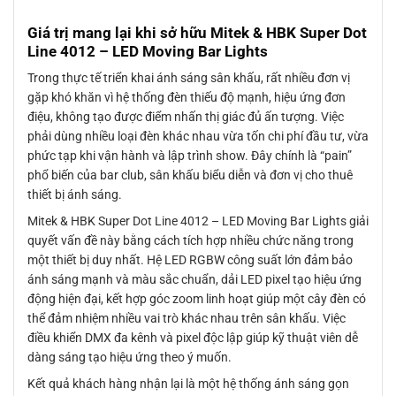
Giá trị mang lại khi sở hữu Mitek & HBK Super Dot
Line 4012 – LED Moving Bar Lights
Trong thực tế triển khai ánh sáng sân khấu, rất nhiều đơn vị
gặp khó khăn vì hệ thống đèn thiếu độ mạnh, hiệu ứng đơn
điệu, không tạo được điểm nhấn thị giác đủ ấn tượng. Việc
phải dùng nhiều loại đèn khác nhau vừa tốn chi phí đầu tư, vừa
phức tạp khi vận hành và lập trình show. Đây chính là “pain”
phổ biến của bar club, sân khấu biểu diễn và đơn vị cho thuê
thiết bị ánh sáng.
Mitek & HBK Super Dot Line 4012 – LED Moving Bar Lights giải
quyết vấn đề này bằng cách tích hợp nhiều chức năng trong
một thiết bị duy nhất. Hệ LED RGBW công suất lớn đảm bảo
ánh sáng mạnh và màu sắc chuẩn, dải LED pixel tạo hiệu ứng
động hiện đại, kết hợp góc zoom linh hoạt giúp một cây đèn có
thể đảm nhiệm nhiều vai trò khác nhau trên sân khấu. Việc
điều khiển DMX đa kênh và pixel độc lập giúp kỹ thuật viên dễ
dàng sáng tạo hiệu ứng theo ý muốn.
Kết quả khách hàng nhận lại là một hệ thống ánh sáng gọn