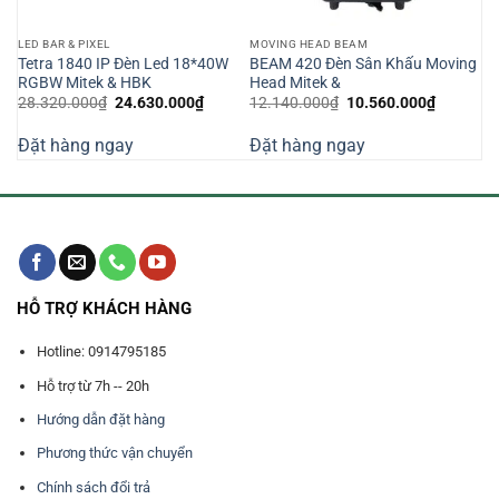
LED BAR & PIXEL
MOVING HEAD BEAM
Tetra 1840 IP Đèn Led 18*40W
BEAM 420 Đèn Sân Khấu Moving
RGBW Mitek & HBK
Head Mitek &
Giá
Giá
Giá
Giá
28.320.000
₫
24.630.000
₫
12.140.000
₫
10.560.000
₫
n
gốc
hiện
gốc
hiện
là:
tại
là:
tại
Đặt hàng ngay
Đặt hàng ngay
28.320.000₫.
là:
12.140.000₫.
là:
640.000₫.
24.630.000₫.
10.560.0
HỖ TRỢ KHÁCH HÀNG
Hotline: 0914795185
Hỗ trợ từ 7h -- 20h
Hướng dẫn đặt hàng
Phương thức vận chuyển
Chính sách đổi trả