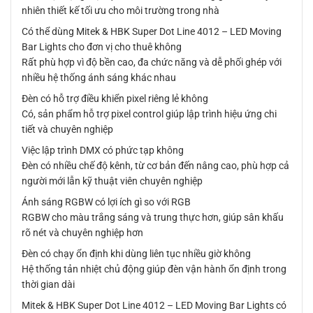
nhiên thiết kế tối ưu cho môi trường trong nhà
Có thể dùng Mitek & HBK Super Dot Line 4012 – LED Moving
Bar Lights cho đơn vị cho thuê không
Rất phù hợp vì độ bền cao, đa chức năng và dễ phối ghép với
nhiều hệ thống ánh sáng khác nhau
Đèn có hỗ trợ điều khiển pixel riêng lẻ không
Có, sản phẩm hỗ trợ pixel control giúp lập trình hiệu ứng chi
tiết và chuyên nghiệp
Việc lập trình DMX có phức tạp không
Đèn có nhiều chế độ kênh, từ cơ bản đến nâng cao, phù hợp cả
người mới lẫn kỹ thuật viên chuyên nghiệp
Ánh sáng RGBW có lợi ích gì so với RGB
RGBW cho màu trắng sáng và trung thực hơn, giúp sân khấu
rõ nét và chuyên nghiệp hơn
Đèn có chạy ổn định khi dùng liên tục nhiều giờ không
Hệ thống tản nhiệt chủ động giúp đèn vận hành ổn định trong
thời gian dài
Mitek & HBK Super Dot Line 4012 – LED Moving Bar Lights có