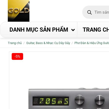
Bỏ
Tìm
qua
kiếm
nội
sản
phẩm
dung
DANH MỤC SẢN PHẨM
TRANG C
Trang chủ
/
Guitar, Bass & Nhạc Cụ Dây Gảy
/
Phơ Đàn & Hiệu Ứng Guit
-5%