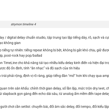
strymon timeline 4
 / digital delay chuẩn studio, tập trung tạo lặp tiếng dày, rõ, sạch và c
tạo không gian
iếng tự nhiên: tiếng repeat không bị bệt, không bị gắt khó chịu, giữ được
hip, post-rock hay pop/ballad
on TimeLine cho khả năng tái tạo nhiều kiểu delay kinh điển và hiện đại t
ợc độ ổn định, tính “ăn nhạc” và độ sạch của tín hiệu
trái phải rộng, định vị rõ ràng, giúp tiếng đàn “mở” hơn khi chạy qua ampl
an trên sân khấu: chỉnh thời gian delay, số lần lặp, mức trộn dry/wet, ch
a từ slapback gọn gàng đến echo dài sâu, từ analog ấm mềm đến tape delay 
ời chơi cần setlist: chuyển bài, đổi âm sắc delay, đổi tempo, đổi kiểu lặp 