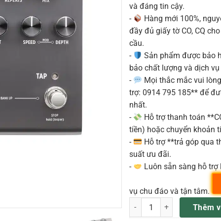
và đáng tin cậy.
-
Hàng mới 100%, nguyê
đầy đủ giấy tờ CO, CQ ch
cầu.
-
Sản phẩm được bảo h
bảo chất lượng và dịch vụ
-
Mọi thắc mắc vui lòng 
trợ: 0914 795 185** để đ
nhất.
-
Hỗ trợ thanh toán **
tiền) hoặc chuyển khoản ti
-
Hỗ trợ **trả góp qua th
suất ưu đãi.
-
Luôn sẵn sàng hỗ trợ 
vụ chu đáo và tận tâm.
Strymon TimeLine pedal hiệu 
Thêm v