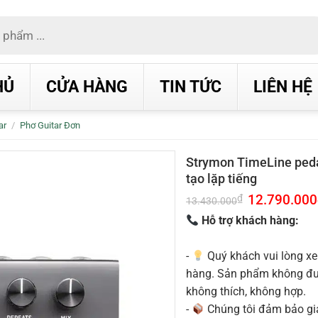
HỦ
CỬA HÀNG
TIN TỨC
LIÊN HỆ
ar
/
Phơ Guitar Đơn
Strymon TimeLine peda
tạo lặp tiếng
Giá
12.790.000
₫
13.430.000
gốc
là:
Hỗ trợ khách hàng:
13.430.000₫.
-
Quý khách vui lòng xe
hàng. Sản phẩm không được
không thích, không hợp.
-
Chúng tôi đảm bảo g