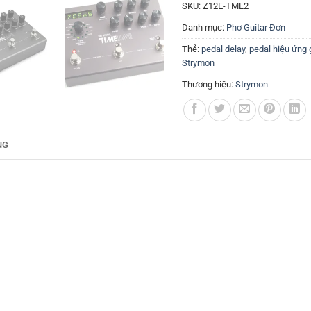
SKU:
Z12E-TML2
Danh mục:
Phơ Guitar Đơn
Thẻ:
pedal delay
,
pedal hiệu ứng 
Strymon
Thương hiệu:
Strymon
NG