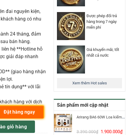
n đai nguyên kiện,
Được phép đổi trả
o khách hàng có nhu
hàng trong 7 ngày
miễn phí
ành 24 tháng, đảm
 sau bán hàng.
liên hệ **Hotline hỗ
Giá khuyến mãi, tốt
nhất cả nước
ược giải đáp nhanh
COD** (giao hàng nhận
ện lợi.
Xem thêm Hot sales
ẻ tín dụng** với lãi
khách hàng với dịch
Sản phẩm mới cập nhật
Đặt hàng ngay
Arirang BA6 60W Loa kiểm âm Bluetooth 5.3
ứng delay tạo lặp tiếng số lượng
ào giỏ hàng
Giá
Giá
1.900.000
₫
3.390.000
₫