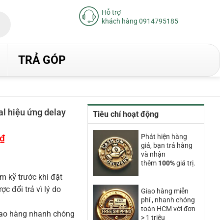
Hỗ trợ
khách hàng 0914795185
TRẢ GÓP
l hiệu ứng delay
Tiêu chí hoạt động
₫
Giá
Phát hiện hàng
hiện
giả, bạn trả hàng
tại
và nhận
là:
thêm
100%
giá trị.
12.790.000₫.
m kỹ trước khi đặt
 đổi trả vì lý do
Giao hàng miễn
phí , nhanh chóng
toàn HCM với đơn
iao hàng nhanh chóng
> 1 triệu