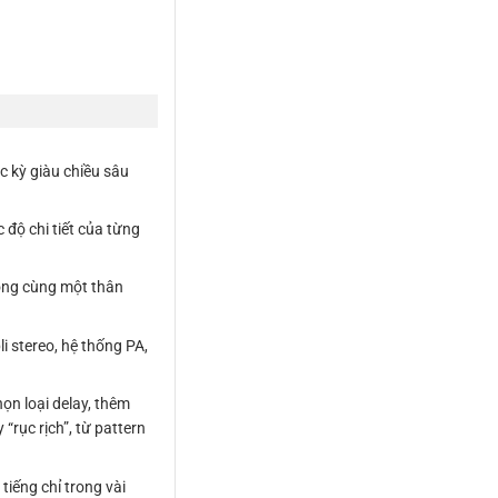
ực kỳ giàu chiều sâu
 độ chi tiết của từng
rong cùng một thân
i stereo, hệ thống PA,
ọn loại delay, thêm
“rục rịch”, từ pattern
tiếng chỉ trong vài