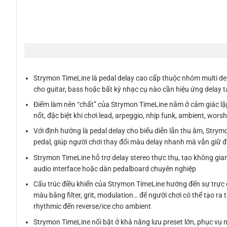
Strymon TimeLine là pedal delay cao cấp thuộc nhóm multi delay
cho guitar, bass hoặc bất kỳ nhạc cụ nào cần hiệu ứng delay 
Điểm làm nên “chất” của Strymon TimeLine nằm ở cảm giác lặp t
nốt, đặc biệt khi chơi lead, arpeggio, nhịp funk, ambient, wors
Với định hướng là pedal delay cho biểu diễn lẫn thu âm, Strym
pedal, giúp người chơi thay đổi màu delay nhanh mà vẫn giữ đư
Strymon TimeLine hỗ trợ delay stereo thực thụ, tạo không gian 
audio interface hoặc dàn pedalboard chuyên nghiệp
Cấu trúc điều khiển của Strymon TimeLine hướng đến sự trực qu
màu bằng filter, grit, modulation… để người chơi có thể tạo r
rhythmic đến reverse/ice cho ambient
Strymon TimeLine nổi bật ở khả năng lưu preset lớn, phục vụ ngư