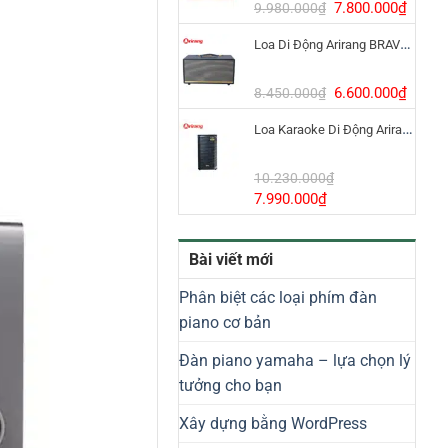
8.800.000₫.
Giá
Giá
7.800.000
₫
9.980.000
₫
gốc
hiện
Loa Di Động Arirang BRAVO 8 800W Có Micro
là:
tại
9.980.000₫.
là:
7.800
Giá
Giá
6.600.000
₫
8.450.000
₫
gốc
hiện
Loa Karaoke Di Động Arirang EDGE-X Model I
là:
tại
8.450.000₫.
là:
6.600
10.230.000
₫
Giá
Giá
7.990.000
₫
gốc
hiện
là:
tại
Bài viết mới
10.230.000₫.
là:
7.990.000₫.
Phân biệt các loại phím đàn
piano cơ bản
Đàn piano yamaha – lựa chọn lý
tưởng cho bạn
Xây dựng bằng WordPress