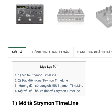
MÔ TẢ
THÔNG TIN THANH TOÁN
ĐÁNH GIÁ KHÁCH HÀ
Mục Lục
[
Ẩn
]
1.
1) Mô tả Strymon TimeLine
2.
2) Đặc điểm của Strymon TimeLine
3.
Hướng dẫn sử dụng chi tiết Strymon TimeLine
4.
Một vài câu hỏi và đáp về Strymon TimeLine
1) Mô tả Strymon TimeLine