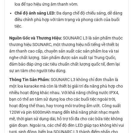
loa để tạo hiệu ứng âm thanh vòm.
Chế độ ánh sáng LED:
Đa dạng chế độ chiếu sáng, dễ dàng
điều chỉnh phù hợp với tâm trạng và phong cách của buổi
tiệc.
Nguồn Gốc và Thương Hiệu:
SOUNARC L3 là sản phẩm thuộc
thương hiệu SOUNARC, một thương hiệu nổi tiếng về thiết bị
âm thanh cao cấp, chuyên sản xuất các sản phẩm loa và tai
nghe chất lượng. Sản phẩm được sản xuất tại Trung Quốc,
đảm bảo đáp ứng các tiêu chuẩn chất lượng quốc tế, đem lại
sự an tâm cho người tiêu dùng.
Thông Tin Sản Phẩm:
SOUNARC L3 không chỉ đơn thuần là
một loa karaoke mà còn là thiết bị giải trí đa năng phù hợp cho
nhiều hoạt động khác nhau. Với khả năng chống nước IPX4,
bạn có thể an tâm sử dụng loa cho các buổi tiệc ngoài trời,
hoạt động thể thao, hay trong môi trường ẩm ướt. Công suất
120W và pin 6000mAh mang đến khả năng phát nhạc mạnh
mẽ, thời gian sử dụng dài, hỗ trợ tối đa cho các bữa tiệc không
gián đoạn. Ngoài ra, các chế độ đèn LED giúp tạo không khí vui
tươi, sinh động, biến loa SOUNARC L3 thành điểm nhấn cho