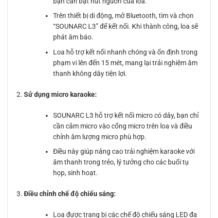
bạn cần bật nút nguồn của loa.
Trên thiết bị di động, mở Bluetooth, tìm và chọn
“SOUNARC L3” để kết nối. Khi thành công, loa sẽ
phát âm báo.
Loa hỗ trợ kết nối nhanh chóng và ổn định trong
phạm vi lên đến 15 mét, mang lại trải nghiệm âm
thanh không dây tiện lợi.
Sử dụng micro karaoke:
SOUNARC L3 hỗ trợ kết nối micro có dây, bạn chỉ
cần cắm micro vào cổng micro trên loa và điều
chỉnh âm lượng micro phù hợp.
Điều này giúp nâng cao trải nghiệm karaoke với
âm thanh trong trẻo, lý tưởng cho các buổi tụ
họp, sinh hoạt.
Điều chỉnh chế độ chiếu sáng:
Loa được trang bị các chế độ chiếu sáng LED đa