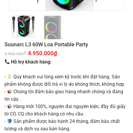
Sounarc L3 60W Loa Portable Party
Giá
4.950.000
₫
Giá
₫
5.500.000
gốc
hiện
là:
tại
Hỗ trợ khách hàng:
5.500.000₫.
là:
4.950.000₫.
-
Quý khách vui lòng xem kỹ trước khi đặt hàng. Sản
phẩm không được đổi trả vì lý do không thích, không hợp.
-
Chúng tôi đảm bảo giao hàng nhanh chóng và đáng
tin cậy.
-
Hàng mới 100%, nguyên đai nguyên kiện, đầy đủ giấy
tờ CO, CQ cho khách hàng có nhu cầu.
-
Sản phẩm được bảo hành 24 tháng, đảm bảo chất
lượng và dịch vụ sau bán hàng.