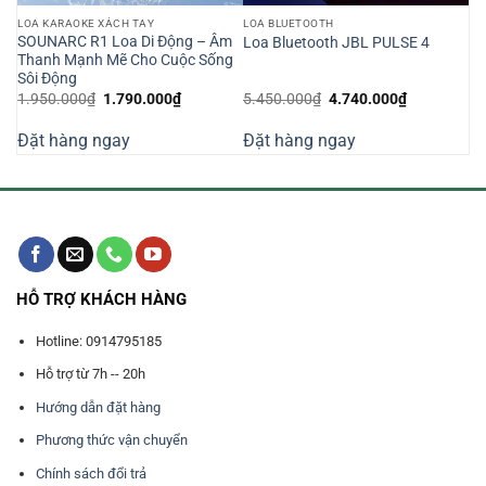
LOA KARAOKE XÁCH TAY
LOA BLUETOOTH
SOUNARC R1 Loa Di Động – Âm
Loa Bluetooth JBL PULSE 4
Thanh Mạnh Mẽ Cho Cuộc Sống
Sôi Động
Giá
Giá
Giá
Giá
1.950.000
₫
1.790.000
₫
5.450.000
₫
4.740.000
₫
gốc
hiện
gốc
hiện
là:
tại
là:
tại
Đặt hàng ngay
Đặt hàng ngay
1.950.000₫.
là:
5.450.000₫.
là:
1.790.000₫.
4.740.000₫
HỖ TRỢ KHÁCH HÀNG
Hotline: 0914795185
Hỗ trợ từ 7h -- 20h
Hướng dẫn đặt hàng
Phương thức vận chuyển
Chính sách đổi trả