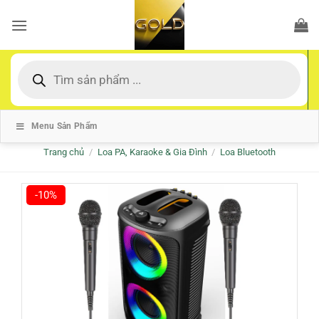
Bỏ
qua
nội
dung
Tìm
kiếm
sản
phẩm
Menu Sản Phẩm
Trang chủ
/
Loa PA, Karaoke & Gia Đình
/
Loa Bluetooth
-10%