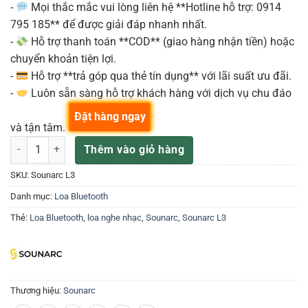
-
Mọi thắc mắc vui lòng liên hệ **Hotline hỗ trợ: 0914
795 185** để được giải đáp nhanh nhất.
-
Hỗ trợ thanh toán **COD** (giao hàng nhận tiền) hoặc
chuyển khoản tiện lợi.
-
Hỗ trợ **trả góp qua thẻ tín dụng** với lãi suất ưu đãi.
-
Luôn sẵn sàng hỗ trợ khách hàng với dịch vụ chu đáo
Đặt hàng ngay
và tận tâm.
Sounarc L3 60W Loa Portable Party số lượng
Thêm vào giỏ hàng
SKU:
Sounarc L3
Danh mục:
Loa Bluetooth
Thẻ:
Loa Bluetooth
,
loa nghe nhạc
,
Sounarc
,
Sounarc L3
Thương hiệu:
Sounarc