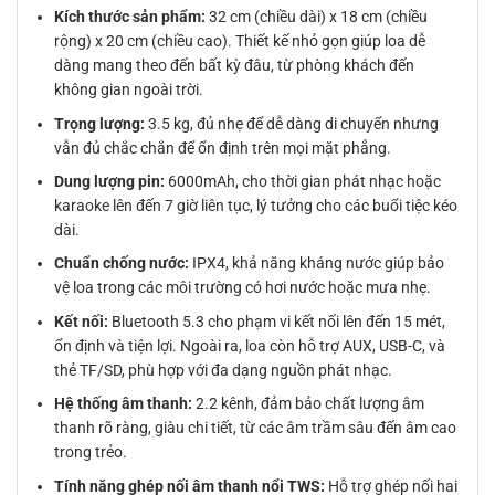
Kích thước sản phẩm:
32 cm (chiều dài) x 18 cm (chiều
rộng) x 20 cm (chiều cao). Thiết kế nhỏ gọn giúp loa dễ
dàng mang theo đến bất kỳ đâu, từ phòng khách đến
không gian ngoài trời.
Trọng lượng:
3.5 kg, đủ nhẹ để dễ dàng di chuyển nhưng
vẫn đủ chắc chắn để ổn định trên mọi mặt phẳng.
Dung lượng pin:
6000mAh, cho thời gian phát nhạc hoặc
karaoke lên đến 7 giờ liên tục, lý tưởng cho các buổi tiệc kéo
dài.
Chuẩn chống nước:
IPX4, khả năng kháng nước giúp bảo
vệ loa trong các môi trường có hơi nước hoặc mưa nhẹ.
Kết nối:
Bluetooth 5.3 cho phạm vi kết nối lên đến 15 mét,
ổn định và tiện lợi. Ngoài ra, loa còn hỗ trợ AUX, USB-C, và
thẻ TF/SD, phù hợp với đa dạng nguồn phát nhạc.
Hệ thống âm thanh:
2.2 kênh, đảm bảo chất lượng âm
thanh rõ ràng, giàu chi tiết, từ các âm trầm sâu đến âm cao
trong trẻo.
Tính năng ghép nối âm thanh nổi TWS:
Hỗ trợ ghép nối hai