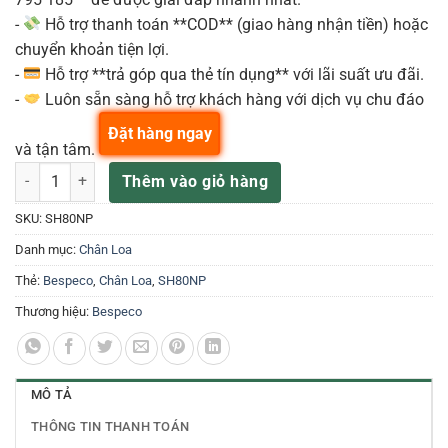
-
Hỗ trợ thanh toán **COD** (giao hàng nhận tiền) hoặc
chuyển khoản tiện lợi.
-
Hỗ trợ **trả góp qua thẻ tín dụng** với lãi suất ưu đãi.
-
Luôn sẵn sàng hỗ trợ khách hàng với dịch vụ chu đáo
Đặt hàng ngay
và tận tâm.
Bespeco SH80NP – Chân Loa Đứng số lượng
Thêm vào giỏ hàng
SKU:
SH80NP
Danh mục:
Chân Loa
Thẻ:
Bespeco
,
Chân Loa
,
SH80NP
Thương hiệu:
Bespeco
MÔ TẢ
THÔNG TIN THANH TOÁN