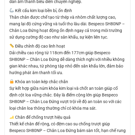
dàn âm thanh biểu diễn chuyên nghiệp.
Kết cấu kim loại bền bỉ, ổn định
Thân chân được chế tạo từ thép và nhôm chất lượng cao,
mang lại độ cứng vững và tuổi thọ lâu dài. Bespeco SH80NP –
Chân Loa Đứng hoạt động ổn định ngay cả trong môi trường
sử dụng cường độ cao như sân khấu, sự kiện liên tục.
Điều chỉnh độ cao linh hoạt
Dải chiều cao rộng từ 118cm đến 177cm giúp Bespeco
SH80NP – Chân Loa Đứng dễ dàng thích nghi với nhiều không
gian khác nhau, từ phòng tập nhỏ đến sân khấu lớn, đảm bảo
hướng phát âm thanh tối ưu.
Khóa an toàn kép chắc chắn
Sự kết hợp giữa núm khóa kim loại và chốt an toàn giúp cố
định cột loa vững chắc. Đây là điểm cộng lớn giúp Bespeco
SH80NP – Chân Loa Đứng vượt trội về độ an toàn so với các
loại chân loa thông thường chỉ có khóa ma sát.
Chân đế chống trượt hiệu quả
Thiết kế chân đế rộng, có đệm cao su chống trượt giúp
Bespeco SH80NP – Chân Loa Đứng bám sàn tốt, hạn chế rung