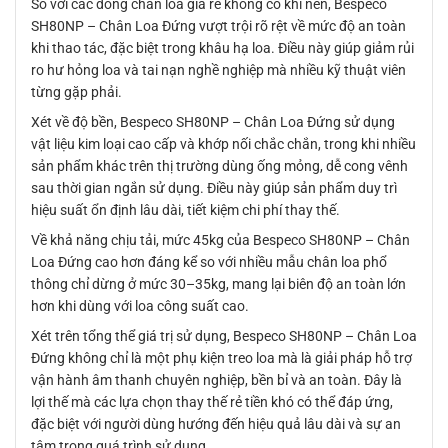
So với các dòng chân loa giá rẻ không có khí nén, Bespeco
SH80NP – Chân Loa Đứng vượt trội rõ rệt về mức độ an toàn
khi thao tác, đặc biệt trong khâu hạ loa. Điều này giúp giảm rủi
ro hư hỏng loa và tai nạn nghề nghiệp mà nhiều kỹ thuật viên
từng gặp phải.
Xét về độ bền, Bespeco SH80NP – Chân Loa Đứng sử dụng
vật liệu kim loại cao cấp và khớp nối chắc chắn, trong khi nhiều
sản phẩm khác trên thị trường dùng ống mỏng, dễ cong vênh
sau thời gian ngắn sử dụng. Điều này giúp sản phẩm duy trì
hiệu suất ổn định lâu dài, tiết kiệm chi phí thay thế.
Về khả năng chịu tải, mức 45kg của Bespeco SH80NP – Chân
Loa Đứng cao hơn đáng kể so với nhiều mẫu chân loa phổ
thông chỉ dừng ở mức 30–35kg, mang lại biên độ an toàn lớn
hơn khi dùng với loa công suất cao.
Xét trên tổng thể giá trị sử dụng, Bespeco SH80NP – Chân Loa
Đứng không chỉ là một phụ kiện treo loa mà là giải pháp hỗ trợ
vận hành âm thanh chuyên nghiệp, bền bỉ và an toàn. Đây là
lợi thế mà các lựa chọn thay thế rẻ tiền khó có thể đáp ứng,
đặc biệt với người dùng hướng đến hiệu quả lâu dài và sự an
tâm trong quá trình sử dụng.