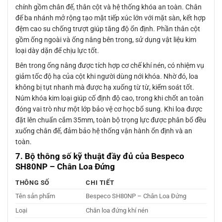
chính gồm chân đế, thân cột và hệ thống khóa an toàn. Chân
đế ba nhánh mở rộng tạo mặt tiếp xúc lớn với mặt sàn, kết hợp
đệm cao su chống trượt giúp tăng độ ổn định. Phần thân cột
gồm ống ngoài và ống nâng bên trong, sử dụng vật liệu kim
loại dày dặn để chịu lực tốt.
Bên trong ống nâng được tích hợp cơ chế khí nén, có nhiệm vụ
giảm tốc độ hạ của cột khi người dùng nới khóa. Nhờ đó, loa
không bị tụt nhanh mà được hạ xuống từ từ, kiểm soát tốt.
Núm khóa kim loại giúp cố định độ cao, trong khi chốt an toàn
đóng vai trò như một lớp bảo vệ cơ học bổ sung. Khi loa được
đặt lên chuẩn cắm 35mm, toàn bộ trọng lực được phân bổ đều
xuống chân đế, đảm bảo hệ thống vận hành ổn định và an
toàn.
7. Bộ thông số kỹ thuật đầy đủ của Bespeco
SH80NP – Chân Loa Đứng
THÔNG SỐ
CHI TIẾT
Tên sản phẩm
Bespeco SH80NP – Chân Loa Đứng
Loại
Chân loa đứng khí nén