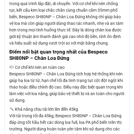
trong quá trình lắp đặt, di chuyển. Với cơ chế khí nén chống
tụt, kết cấu kim loại chắc chắn cùng chuẩn cắm 35mm phổ
biến, Bespeco SH80NP – Chân Loa Đứng không chỉ giúp bảo
vệ loa mà còn giúp người dùng thao tác nhanh, nhẹ và an tâm
hơn trong mọi tình huống thực tế. Đây là dòng chân loa được
giới kỹ thuật âm thanh đánh giá cao nhờ độ bền, tính ổn định
và hiệu suất sử dụng vượt trội so với mặt bằng chung.
Điểm nổi bật quan trọng nhất của Bespeco
SH80NP – Chân Loa Đứng
Cơ chế khí nén an toàn cao
Bespeco SH80NP – Chân Loa Đứng tích hợp hệ thống khí nén
giúp hạ loa từ từ, hạn chế tối đa tình trạng tụt cột đột ngột khi
tháo hoặc điều chỉnh độ cao. Điều này đặc biệt quan trọng khi
làm việc với loa nặng, giúp bảo vệ thiết bị và an toàn cho người
sử dụng.
Khả năng chịu tải lớn lên đến 45kg
Với tải trọng tối đa 45kg, Bespeco SH80NP – Chân Loa Đứng
đáp ứng tốt hầu hết các dòng loa full, loa PA phổ biến trên thị
trường. Người dùng hoàn toàn yên tâm khi sử dụng cho các