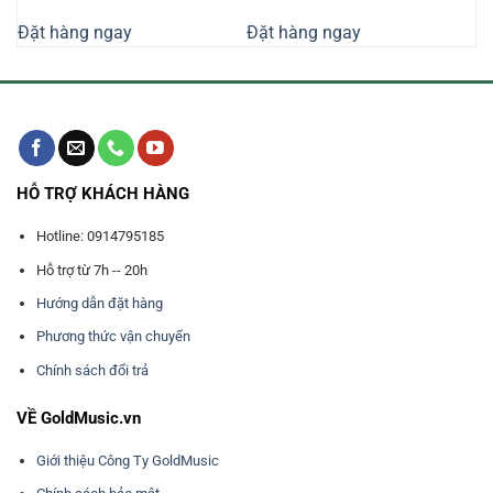
gốc
hiện
gốc
hiện
là:
tại
là:
tại
Đặt hàng ngay
Đặt hàng ngay
250.000₫.
là:
2.120.000₫.
là:
220.000₫.
1.928.500₫
HỖ TRỢ KHÁCH HÀNG
Hotline: 0914795185
Hỗ trợ từ 7h -- 20h
Hướng dẫn đặt hàng
Phương thức vận chuyển
Chính sách đổi trả
VỀ GoldMusic.vn
Giới thiệu Công Ty GoldMusic