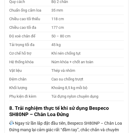
Quy cách
Bộ 2 chân
Chuẩn ống cắm loa
35 mm
Chiều cao tối thiểu
118 cm
Chiều cao tối đa
177 cm
Độ xoè chân đế
50 – 80 cm
Tải trọng tối đa
45 kg
Cơ chế hỗ trợ
Khí nén chống tụt
Hệ thống khóa
Núm khóa + chốt an toàn
Vật liệu
Thép và nhôm
Đệm chân
Cao su chống trượt
Khối lượng
Khoảng 8,5 kg mỗi bộ
Phụ kiện đi kèm
Túi đựng nylon chuyên dụng
8. Trải nghiệm thực tế khi sử dụng Bespeco
SH80NP – Chân Loa Đứng
Ngay từ lần lắp đặt đầu tiên, Bespeco SH80NP – Chân Loa
Đứng mang lại cảm giác rất “đầm tay”, chắc chắn và chuyên