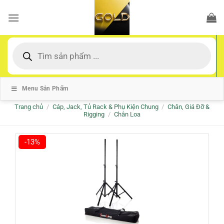
Bỏ
qua
nội
dung
Tìm
kiếm
sản
phẩm
Menu Sản Phẩm
Trang chủ
/
Cáp, Jack, Tủ Rack & Phụ Kiện Chung
/
Chân, Giá Đỡ &
Rigging
/
Chân Loa
-13%