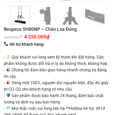
Bespeco SH80NP – Chân Loa Đứng
Giá
4.250.000
₫
Giá
₫
4.890.000
gốc
hiện
là:
tại
Hỗ trợ khách hàng:
4.890.000₫.
là:
4.250.000₫.
-
Quý khách vui lòng xem kỹ trước khi đặt hàng. Sản
phẩm không được đổi trả vì lý do không thích, không hợp.
-
Chúng tôi đảm bảo giao hàng nhanh chóng và đáng
tin cậy.
-
Hàng mới 100%, nguyên đai nguyên kiện, đầy đủ giấy
tờ CO, CQ cho khách hàng có nhu cầu.
-
Sản phẩm được bảo hành 24 tháng, đảm bảo chất
lượng và dịch vụ sau bán hàng.
-
Mọi thắc mắc vui lòng liên hệ **Hotline hỗ trợ: 0914
795 185** để được giải đáp nhanh nhất.