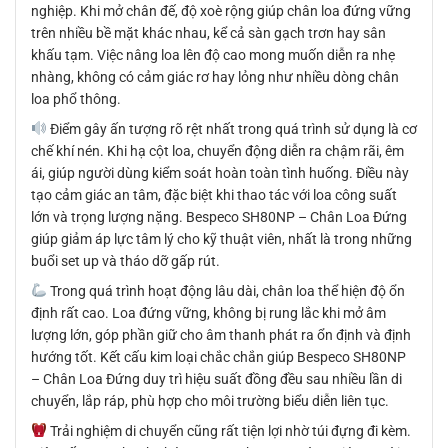
nghiệp. Khi mở chân đế, độ xoè rộng giúp chân loa đứng vững
trên nhiều bề mặt khác nhau, kể cả sàn gạch trơn hay sân
khấu tạm. Việc nâng loa lên độ cao mong muốn diễn ra nhẹ
nhàng, không có cảm giác rơ hay lỏng như nhiều dòng chân
loa phổ thông.
Điểm gây ấn tượng rõ rệt nhất trong quá trình sử dụng là cơ
chế khí nén. Khi hạ cột loa, chuyển động diễn ra chậm rãi, êm
ái, giúp người dùng kiểm soát hoàn toàn tình huống. Điều này
tạo cảm giác an tâm, đặc biệt khi thao tác với loa công suất
lớn và trọng lượng nặng. Bespeco SH80NP – Chân Loa Đứng
giúp giảm áp lực tâm lý cho kỹ thuật viên, nhất là trong những
buổi set up và tháo dỡ gấp rút.
Trong quá trình hoạt động lâu dài, chân loa thể hiện độ ổn
định rất cao. Loa đứng vững, không bị rung lắc khi mở âm
lượng lớn, góp phần giữ cho âm thanh phát ra ổn định và định
hướng tốt. Kết cấu kim loại chắc chắn giúp Bespeco SH80NP
– Chân Loa Đứng duy trì hiệu suất đồng đều sau nhiều lần di
chuyển, lắp ráp, phù hợp cho môi trường biểu diễn liên tục.
Trải nghiệm di chuyển cũng rất tiện lợi nhờ túi đựng đi kèm.