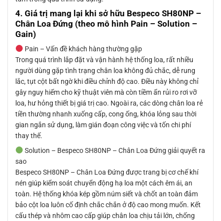
4. Giá trị mang lại khi sở hữu Bespeco SH80NP –
Chân Loa Đứng (theo mô hình Pain – Solution –
Gain)
Pain – Vấn đề khách hàng thường gặp
Trong quá trình lắp đặt và vận hành hệ thống loa, rất nhiều
người dùng gặp tình trạng chân loa không đủ chắc, dễ rung
lắc, tụt cột bất ngờ khi điều chỉnh độ cao. Điều này không chỉ
gây nguy hiểm cho kỹ thuật viên mà còn tiềm ẩn rủi ro rơi vỡ
loa, hư hỏng thiết bị giá trị cao. Ngoài ra, các dòng chân loa rẻ
tiền thường nhanh xuống cấp, cong ống, khóa lỏng sau thời
gian ngắn sử dụng, làm gián đoạn công việc và tốn chi phí
thay thế.
Solution – Bespeco SH80NP – Chân Loa Đứng giải quyết ra
sao
Bespeco SH80NP – Chân Loa Đứng được trang bị cơ chế khí
nén giúp kiểm soát chuyển động hạ loa một cách êm ái, an
toàn. Hệ thống khóa kép gồm núm siết và chốt an toàn đảm
bảo cột loa luôn cố định chắc chắn ở độ cao mong muốn. Kết
cấu thép và nhôm cao cấp giúp chân loa chịu tải lớn, chống