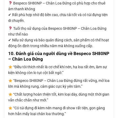
Bespeco SH80NP – Chân Loa Đứng có phù hợp cho thuê
âm thanh không
✔ Rất phù hợp nhờ độ bền cao, chịu tải tốt và có túi đựng tiện
di chuyển.
Tuổi thọ sử dụng của Bespeco SH80NP – Chân Loa Đứng
như thế nào
✔ Nếu sử dụng và bảo quản đúng cách, sản phẩm có thể hoạt
động ổn định trong nhiều năm mà không xuống cấp.
10. Đánh giá của người dùng về Bespeco SH80NP
– Chân Loa Đứng
“Điều tôi thích nhất là cơ chế khí nén, hạ loa rất êm, làm sự
kiện không còn lo tụt cột bất ngờ.”
“Bespeco SH80NP – Chân Loa Đứng đứng rất vững, mở loa
lớn mà không rung, cảm giác cực kỳ yên tâm.”
“Chất lượng hoàn thiện tốt, kim loại dày, dùng một thời gian
vẫn chắc chắn như mới.”
“Có túi đựng đi kèm nên mang đi show rất tiện, gọn gàng
hơn hẳn mấy loại chân loa thường.”