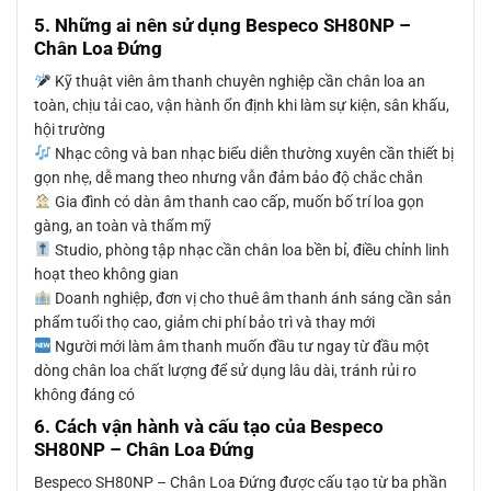
5. Những ai nên sử dụng Bespeco SH80NP –
Chân Loa Đứng
Kỹ thuật viên âm thanh chuyên nghiệp cần chân loa an
toàn, chịu tải cao, vận hành ổn định khi làm sự kiện, sân khấu,
hội trường
Nhạc công và ban nhạc biểu diễn thường xuyên cần thiết bị
gọn nhẹ, dễ mang theo nhưng vẫn đảm bảo độ chắc chắn
Gia đình có dàn âm thanh cao cấp, muốn bố trí loa gọn
gàng, an toàn và thẩm mỹ
Studio, phòng tập nhạc cần chân loa bền bỉ, điều chỉnh linh
hoạt theo không gian
Doanh nghiệp, đơn vị cho thuê âm thanh ánh sáng cần sản
phẩm tuổi thọ cao, giảm chi phí bảo trì và thay mới
Người mới làm âm thanh muốn đầu tư ngay từ đầu một
dòng chân loa chất lượng để sử dụng lâu dài, tránh rủi ro
không đáng có
6. Cách vận hành và cấu tạo của Bespeco
SH80NP – Chân Loa Đứng
Bespeco SH80NP – Chân Loa Đứng được cấu tạo từ ba phần