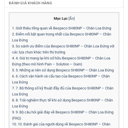
ĐÁNH GIÁ KHÁCH HÀNG
Mục Lục
[
Ẩn
]
1.
Giới thiệu tổng quan về Bespeco SH80NP – Chân Loa Đứng
2.
Điểm nổi bật quan trọng nhất của Bespeco SH80NP – Chân
Loa Đứng
3.
So sánh ưu điểm của Bespeco SH80NP – Chân Loa Đứng với
các lựa chọn khác trên thị trường
4.
4. Giá trị mang lại khi sở hữu Bespeco SH80NP – Chân Loa
Đứng (theo mô hình Pain – Solution – Gain)
5.
5. Những ai nên sử dụng Bespeco SH80NP – Chân Loa Đứng
6.
6. Cách vận hành và cấu tạo của Bespeco SH80NP – Chân
Loa Đứng
7.
7. Bộ thông số kỹ thuật đầy đủ của Bespeco SH80NP – Chân
Loa Đứng
8.
8. Trải nghiệm thực tế khi sử dụng Bespeco SH80NP – Chân
Loa Đứng
9.
9. Bộ câu hỏi giải đáp về Bespeco SH80NP – Chân Loa Đứng
(FAQ)
10.
10. Đánh giá của người dùng về Bespeco SH80NP – Chân