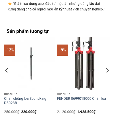
“Giá trị sử dụng cao, đầu tư một lần nhưng dùng lâu dài,
xứng đáng cho cả người mới lẫn kỹ thuật viên chuyên nghiệp.”
Sản phẩm tương tự
-12%
-9%
CHÂN LOA
CHÂN LOA
Chân chống loa Soundking
FENDER 0699018000 Chân loa
DB023B
Giá
Giá
Giá
Giá
250.000
₫
220.000
₫
2.120.000
₫
1.928.500
₫