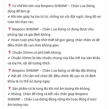
Cơ chế khí nén của Bespeco SH80NP – Chân Loa Đứng
dùng để làm gì
✔ Khí nén giúp hạ loa từ từ, chống tụt cột đột ngột, tăng độ an
toàn khi thao tác.
Bespeco SH80NP – Chân Loa Đứng có dùng được cho
phòng tập và gia đình không
✔ Hoàn toàn phù hợp nhờ thiết kế gọn gàng, chắc chắn và dễ
điều chỉnh độ cao theo không gian.
Chuẩn 35mm có phổ biến không
✔ Chuẩn 35mm là tiêu chuẩn chung của hầu hết loa sân khấu
và loa PA, rất dễ tương thích.
Bespeco SH80NP – Chân Loa Đứng có dễ lắp đặt không
✔ Rất dễ. Chỉ cần mở chân đế, điều chỉnh độ cao và cố định
khóa là có thể sử dụng ngay.
Sản phẩm có bị rung lắc khi mở âm lượng lớn không
✔ Không. Chân đế rộng và kết cấu chắc giúp Bespeco
SH80NP – Chân Loa Đứng đứng vững khi hoạt động ở mức
âm lượng cao.