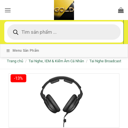
Bỏ
qua
nội
dung
Tìm
kiếm
sản
phẩm
Menu Sản Phẩm
Trang chủ
/
Tai Nghe, IEM & Kiểm Âm Cá Nhân
/
Tai Nghe Broadcast
-13%