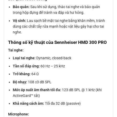
Bảo quản:
Sau khi sử dụng, tháo tai nghe và bảo quản
trong hộp đựng để tránh va đập và hư hỏng.
Vệ sinh:
Lau sạch bề mặt tai nghe bằng khăn mềm, tránh
dùng các chất tẩy rửa mạnh hoặc vật liệu gây hại cho tai
nghe.
Thông số kỹ thuật của Sennheiser HMD 300 PRO
Tai nghe:
Loại tai nghe:
Dynamic, closed-back
Tần số đáp ứng:
60 Hz – 25 kHz
Trở kháng:
64 Ω
Độ nhạy:
108 ±3 dB SPL
Mức áp suất âm thanh tối đa:
123 dB SPL @ 1 kHz (khi
ActiveGard™ tắt)
Khả năng cách âm:
Tối đa 32 dB (passive)
Microphone: