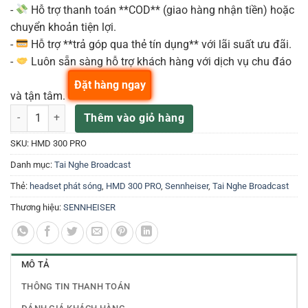
-
Hỗ trợ thanh toán **COD** (giao hàng nhận tiền) hoặc
chuyển khoản tiện lợi.
-
Hỗ trợ **trả góp qua thẻ tín dụng** với lãi suất ưu đãi.
-
Luôn sẵn sàng hỗ trợ khách hàng với dịch vụ chu đáo
Đặt hàng ngay
và tận tâm.
Sennheiser HMD 300 PRO Tai nghe Broadcast số lượng
Thêm vào giỏ hàng
SKU:
HMD 300 PRO
Danh mục:
Tai Nghe Broadcast
Thẻ:
headset phát sóng
,
HMD 300 PRO
,
Sennheiser
,
Tai Nghe Broadcast
Thương hiệu:
SENNHEISER
MÔ TẢ
THÔNG TIN THANH TOÁN