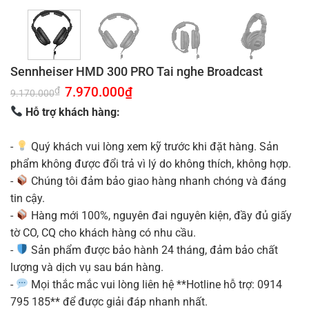
Sennheiser HMD 300 PRO Tai nghe Broadcast
Giá
7.970.000
₫
Giá
₫
9.170.000
gốc
hiện
là:
tại
Hỗ trợ khách hàng:
9.170.000₫.
là:
7.970.000₫.
-
Quý khách vui lòng xem kỹ trước khi đặt hàng. Sản
phẩm không được đổi trả vì lý do không thích, không hợp.
-
Chúng tôi đảm bảo giao hàng nhanh chóng và đáng
tin cậy.
-
Hàng mới 100%, nguyên đai nguyên kiện, đầy đủ giấy
tờ CO, CQ cho khách hàng có nhu cầu.
-
Sản phẩm được bảo hành 24 tháng, đảm bảo chất
lượng và dịch vụ sau bán hàng.
-
Mọi thắc mắc vui lòng liên hệ **Hotline hỗ trợ: 0914
795 185** để được giải đáp nhanh nhất.