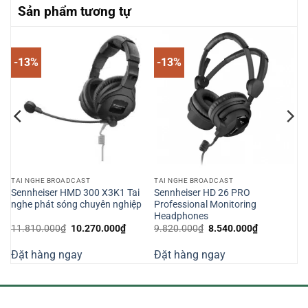
Sản phẩm tương tự
-13%
-13%
TAI NGHE BROADCAST
TAI NGHE BROADCAST
Sennheiser HMD 300 X3K1 Tai
Sennheiser HD 26 PRO
nghe phát sóng chuyên nghiệp
Professional Monitoring
Headphones
Giá
Giá
Giá
Giá
11.810.000
₫
10.270.000
₫
9.820.000
₫
8.540.000
₫
gốc
hiện
gốc
hiện
là:
tại
là:
tại
Đặt hàng ngay
Đặt hàng ngay
11.810.000₫.
là:
9.820.000₫.
là:
000₫.
10.270.000₫.
8.540.000₫