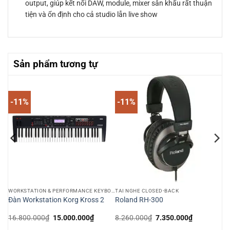
output, giúp kết nối DAW, module, mixer sân khấu rất thuận
tiện và ổn định cho cả studio lẫn live show
Sản phẩm tương tự
-11%
-11%
WORKSTATION & PERFORMANCE KEYBOARD
TAI NGHE CLOSED-BACK
Đàn Workstation Korg Kross 2
Roland RH-300
Giá
Giá
Giá
Giá
16.800.000
₫
15.000.000
₫
8.260.000
₫
7.350.000
₫
gốc
hiện
gốc
hiện