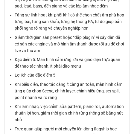
pad, lead, bass, đến piano và các lớp âm nhạc đệm
Tăng sự linh hoạt khi phối khí: có thể chọn chất âm phù hợp
từng bài, từng sân khấu, từng hệ thống PA, từ đó giúp bản
phối nghe rõ ràng và chuyên nghiệp hơn
Giảm thời gian săn preset hoặc “đắp plugin” vì cây đàn đã
có sẵn các engine và mô hình âm thanh được tối ưu để chơi
live và thu âm
Đặc điểm 5: Màn hình cảm ứng lớn và giao diện trực quan
để thao tác nhanh, ít phải đào menu
Lợi ích của đặc điểm 5
Khi biểu diễn, thao tác càng ít càng an toàn, màn hình cảm
ứng giúp chọn Scene, chỉnh layer, chỉnh hiệu ứng, set split
point nhanh và rõ ràng
Khi làm nhạc, việc chỉnh sửa pattern, piano roll, automation
thuận lợi hơn, giảm thời gian chỉnh từng thông số bằng nút
nhỏ
Trực quan giúp người mới chuyển lên dòng flagship học