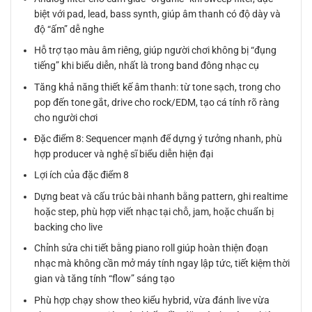
biệt với pad, lead, bass synth, giúp âm thanh có độ dày và
độ “ấm” dễ nghe
Hỗ trợ tạo màu âm riêng, giúp người chơi không bị “đụng
tiếng” khi biểu diễn, nhất là trong band đông nhạc cụ
Tăng khả năng thiết kế âm thanh: từ tone sạch, trong cho
pop đến tone gắt, drive cho rock/EDM, tạo cá tính rõ ràng
cho người chơi
Đặc điểm 8: Sequencer mạnh để dựng ý tưởng nhanh, phù
hợp producer và nghệ sĩ biểu diễn hiện đại
Lợi ích của đặc điểm 8
Dựng beat và cấu trúc bài nhanh bằng pattern, ghi realtime
hoặc step, phù hợp viết nhạc tại chỗ, jam, hoặc chuẩn bị
backing cho live
Chỉnh sửa chi tiết bằng piano roll giúp hoàn thiện đoạn
nhạc mà không cần mở máy tính ngay lập tức, tiết kiệm thời
gian và tăng tính “flow” sáng tạo
Phù hợp chạy show theo kiểu hybrid, vừa đánh live vừa