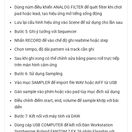
Dùng núm điều khiển ANALOG FILTER để quét filter khi chơi
pad hoặc lead, tạo hiệu ứng mở tiếng sống động
Lưu lại cấu hình hiệu ứng vào Scene để sử dụng cho lần sau
Bước 5: Ghi ý tưởng với Sequencer
Nhấn RECORD để vào chế độ ghi realtime hoặc step
Chọn tempo, độ dài pattern và track cần ghi
Sau khi ghi xong có thể chỉnh sửa bằng piano roll trực tiếp
trên màn hình cảm ứng
Bước 6: Sử dụng Sampling
Vào mục SAMPLER để import file WAV hoặc AIFF từ USB
Gán sample vào phím hoặc vào pad tùy mục đích sử dụng
Điều chỉnh điểm start, end, volume để sample khớp với bài
diễn
Bước 7: Kết nối với máy tính và DAW
Dùng cáp USB COMPUTER để kết nối Đàn Workstation
Synthesizer Roland FANTOM 7 EX 76 phím Flagship với