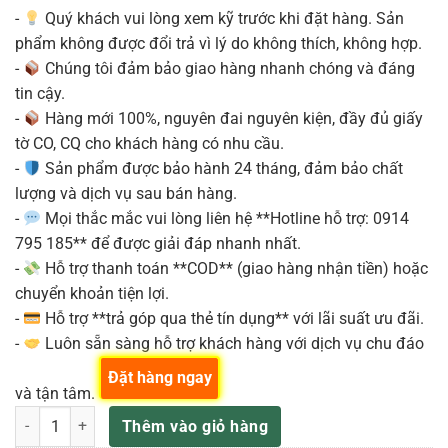
-
Quý khách vui lòng xem kỹ trước khi đặt hàng. Sản
phẩm không được đổi trả vì lý do không thích, không hợp.
-
Chúng tôi đảm bảo giao hàng nhanh chóng và đáng
tin cậy.
-
Hàng mới 100%, nguyên đai nguyên kiện, đầy đủ giấy
tờ CO, CQ cho khách hàng có nhu cầu.
-
Sản phẩm được bảo hành 24 tháng, đảm bảo chất
lượng và dịch vụ sau bán hàng.
-
Mọi thắc mắc vui lòng liên hệ **Hotline hỗ trợ: 0914
795 185** để được giải đáp nhanh nhất.
-
Hỗ trợ thanh toán **COD** (giao hàng nhận tiền) hoặc
chuyển khoản tiện lợi.
-
Hỗ trợ **trả góp qua thẻ tín dụng** với lãi suất ưu đãi.
-
Luôn sẵn sàng hỗ trợ khách hàng với dịch vụ chu đáo
Đặt hàng ngay
và tận tâm.
Đàn Workstation Synthesizer Roland FANTOM 7 EX 76 phím Flagship
Thêm vào giỏ hàng