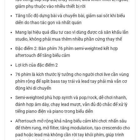
giảm phụ thuộc vào nhiều thiết bị rời
Tăng tốc độ dựng bài và chuyển bài, giảm sai sót khi biểu
diễn do thao tác gọn và nhất quán
Mang lại hiệu quả đầu tư cao vì dùng được cả sân khấu lẫn
studio, không phải mua thêm nhiều phần cứng thay thế
Đặc điểm 2: Bàn phím 76 phím semi-weighted kết hợp
aftertouch để tăng biểu cảm
Lợi ích của đặc điểm 2
76 phím là kích thước lý tưởng cho người chơi live cần vùng
phím rộng để split bass tay trái và lead tay phải mà vẫn cơ
động khi di chuyển
Semi-weighted phù hợp synth và pop/rock, dễ chơi nhanh,
đánh hợp âm dày, chạy lead mượt, vẫn đủ độ chắc để xử lý
tiếng piano điện và piano trong biểu diễn
Aftertouch mở rộng khả năng biểu cảm khi chơi: nhấn sâu
để thêm rung, mở filter, tăng modulation, tạo crescendo cho
pad hoặc lead mà không cần rời tay khỏi phím, giúp trình