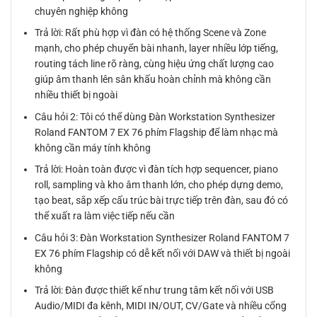
chuyên nghiệp không
Trả lời: Rất phù hợp vì đàn có hệ thống Scene và Zone
mạnh, cho phép chuyển bài nhanh, layer nhiều lớp tiếng,
routing tách line rõ ràng, cùng hiệu ứng chất lượng cao
giúp âm thanh lên sân khấu hoàn chỉnh mà không cần
nhiều thiết bị ngoài
Câu hỏi 2: Tôi có thể dùng Đàn Workstation Synthesizer
Roland FANTOM 7 EX 76 phím Flagship để làm nhạc mà
không cần máy tính không
Trả lời: Hoàn toàn được vì đàn tích hợp sequencer, piano
roll, sampling và kho âm thanh lớn, cho phép dựng demo,
tạo beat, sắp xếp cấu trúc bài trực tiếp trên đàn, sau đó có
thể xuất ra làm việc tiếp nếu cần
Câu hỏi 3: Đàn Workstation Synthesizer Roland FANTOM 7
EX 76 phím Flagship có dễ kết nối với DAW và thiết bị ngoài
không
Trả lời: Đàn được thiết kế như trung tâm kết nối với USB
Audio/MIDI đa kênh, MIDI IN/OUT, CV/Gate và nhiều cổng