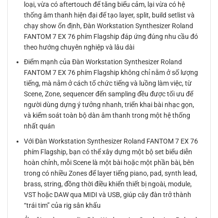
loại, vừa có aftertouch để tăng biểu cảm, lại vừa có hệ
thống âm thanh hiện đại để tạo layer, split, build setlist và
chạy show ổn định, Đàn Workstation Synthesizer Roland
FANTOM 7 EX 76 phím Flagship đáp ứng đúng nhu cầu đó
theo hướng chuyên nghiệp và lâu dài
Điểm mạnh của Đàn Workstation Synthesizer Roland
FANTOM 7 EX 76 phím Flagship không chỉ nằm ở số lượng
tiếng, mà nằm ở cách tổ chức tiếng và luồng làm việc, từ
Scene, Zone, sequencer đến sampling đều được tối ưu để
người dùng dựng ý tưởng nhanh, triển khai bài nhạc gọn,
và kiểm soát toàn bộ dàn âm thanh trong một hệ thống
nhất quán
Với Đàn Workstation Synthesizer Roland FANTOM 7 EX 76
phím Flagship, bạn có thể xây dựng một bộ set biểu diễn
hoàn chỉnh, mỗi Scene là một bài hoặc một phần bài, bên
trong có nhiều Zones để layer tiếng piano, pad, synth lead,
brass, string, đồng thời điều khiển thiết bị ngoài, module,
VST hoặc DAW qua MIDI và USB, giúp cây đàn trở thành
“trái tim” của rig sân khấu