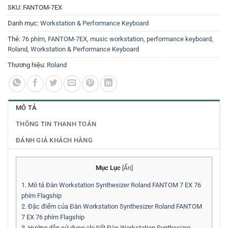
SKU:
FANTOM-7EX
Danh mục:
Workstation & Performance Keyboard
Thẻ:
76 phím
,
FANTOM-7EX
,
music workstation
,
performance keyboard
,
Roland
,
Workstation & Performance Keyboard
Thương hiệu:
Roland
MÔ TẢ
THÔNG TIN THANH TOÁN
ĐÁNH GIÁ KHÁCH HÀNG
Mục Lục
[
Ẩn
]
1.
Mô tả Đàn Workstation Synthesizer Roland FANTOM 7 EX 76
phím Flagship
2.
Đặc điểm của Đàn Workstation Synthesizer Roland FANTOM
7 EX 76 phím Flagship
3.
Hướng dẫn sử dụng chi tiết Đàn Workstation Synthesizer