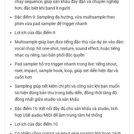
chạy sequence, giúp sân khấu đầy đặn và chuyên nghiệp
hơn, đặc biệt khi band ít người
Đặc điểm 9: Sampling đa hướng, vừa multisample theo
phím vừa pad sampler để trigger nhanh
Lợi ích của đặc điểm 9
Multisample giúp bạn đưa tiếng đặc thù của dự án vào đàn:
vocal chop, hit one-shot, texture, sound effect, hoặc tiếng
nhạc cụ riêng, tạo bản phối độc quyền
Pad sampler hỗ trợ trigger nhanh trong live: tiếng shout,
riser, impact, sample hook, loop, giúp set diễn hiện đại và
cuốn hơn
Sampling giúp tiết kiệm chi phí và công sức khi bạn muốn
tái hiện đúng bản thu trong biểu diễn, đồng thời tăng độ
đồng nhất giữa studio và sân khấu
Đặc điểm 10: Kết nối đầy đủ cho sân khấu và studio, tích
hợp USB audio/MIDI để làm trung tâm hệ thống
Lợi ích của đặc điểm 10
Có nhiều cổng output và input giúp routing linh hoạt: tách