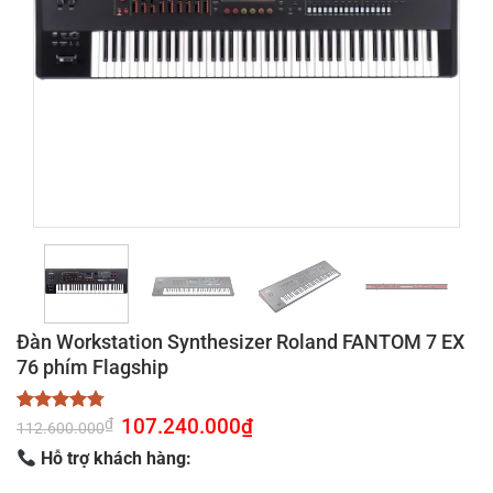
Đàn Workstation Synthesizer Roland FANTOM 7 EX
76 phím Flagship
Giá
107.240.000
₫
Giá
₫
4.78
9
trên 5
112.600.000
gốc
hiện
dựa trên
là:
tại
Hỗ trợ khách hàng:
đánh giá
112.600.000₫.
là:
107.240.000₫.