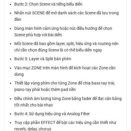
Bước 2: Chọn Scene và tiếng biểu diễn
Nhấn nút SCENE để mở danh sách các Scene đã lưu trong
đàn
Dùng màn hình cảm ứng hoặc nút điều hướng để chọn
Scene phù hợp với bài diễn
Mỗi Scene đã bao gồm layer, split, hiệu ứng và routing nên
chỉ cần chọn đúng Scene là có thể biểu diễn ngay
Bước 3: Layer và Split bàn phím
Vào mục ZONE trên màn hình để kích hoạt các Zone cần
dùng
Thiết lập vùng phím cho từng Zone để chia bass tay trái,
piano tay phải hoặc thêm pad nền
Điều chỉnh âm lượng từng Zone bằng fader để đạt cân bằng
tốt nhất cho bài nhạc
Bước 4: Sử dụng hiệu ứng và Analog Filter
Truy cập phần EFFECT để bật các hiệu ứng cần thiết như
reverb, delay, chorus