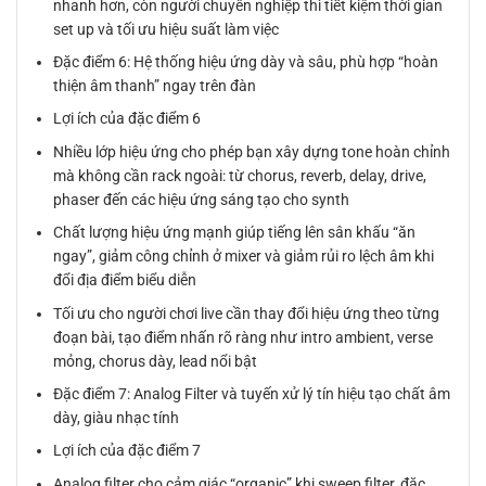
nhanh hơn, còn người chuyên nghiệp thì tiết kiệm thời gian
set up và tối ưu hiệu suất làm việc
Đặc điểm 6: Hệ thống hiệu ứng dày và sâu, phù hợp “hoàn
thiện âm thanh” ngay trên đàn
Lợi ích của đặc điểm 6
Nhiều lớp hiệu ứng cho phép bạn xây dựng tone hoàn chỉnh
mà không cần rack ngoài: từ chorus, reverb, delay, drive,
phaser đến các hiệu ứng sáng tạo cho synth
Chất lượng hiệu ứng mạnh giúp tiếng lên sân khấu “ăn
ngay”, giảm công chỉnh ở mixer và giảm rủi ro lệch âm khi
đổi địa điểm biểu diễn
Tối ưu cho người chơi live cần thay đổi hiệu ứng theo từng
đoạn bài, tạo điểm nhấn rõ ràng như intro ambient, verse
mỏng, chorus dày, lead nổi bật
Đặc điểm 7: Analog Filter và tuyến xử lý tín hiệu tạo chất âm
dày, giàu nhạc tính
Lợi ích của đặc điểm 7
Analog filter cho cảm giác “organic” khi sweep filter, đặc