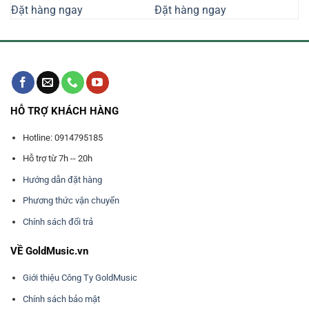
là:
tại
là:
tại
Đặt hàng ngay
Đặt hàng ngay
16.800.000₫.
là:
8.260.000₫.
là:
000₫.
15.000.000₫.
7.350.000₫
HỖ TRỢ KHÁCH HÀNG
Hotline: 0914795185
Hỗ trợ từ 7h -- 20h
Hướng dẫn đặt hàng
Phương thức vận chuyển
Chính sách đổi trả
VỀ GoldMusic.vn
Giới thiệu Công Ty GoldMusic
Chính sách bảo mật