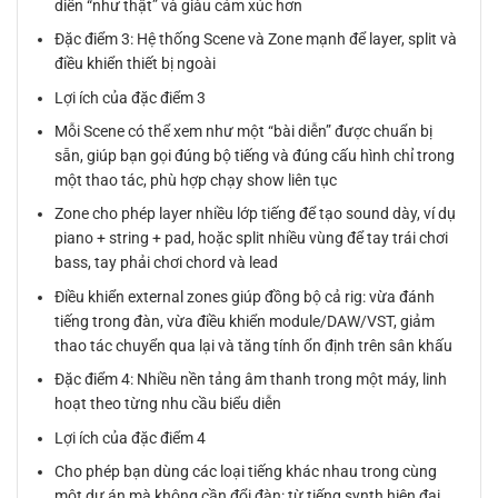
diễn “như thật” và giàu cảm xúc hơn
Đặc điểm 3: Hệ thống Scene và Zone mạnh để layer, split và
điều khiển thiết bị ngoài
Lợi ích của đặc điểm 3
Mỗi Scene có thể xem như một “bài diễn” được chuẩn bị
sẵn, giúp bạn gọi đúng bộ tiếng và đúng cấu hình chỉ trong
một thao tác, phù hợp chạy show liên tục
Zone cho phép layer nhiều lớp tiếng để tạo sound dày, ví dụ
piano + string + pad, hoặc split nhiều vùng để tay trái chơi
bass, tay phải chơi chord và lead
Điều khiển external zones giúp đồng bộ cả rig: vừa đánh
tiếng trong đàn, vừa điều khiển module/DAW/VST, giảm
thao tác chuyển qua lại và tăng tính ổn định trên sân khấu
Đặc điểm 4: Nhiều nền tảng âm thanh trong một máy, linh
hoạt theo từng nhu cầu biểu diễn
Lợi ích của đặc điểm 4
Cho phép bạn dùng các loại tiếng khác nhau trong cùng
một dự án mà không cần đổi đàn: từ tiếng synth hiện đại,