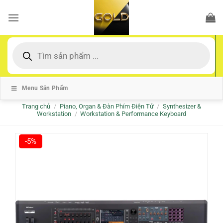
Bỏ
qua
nội
dung
Tìm
kiếm
sản
phẩm
Menu Sản Phẩm
Trang chủ
/
Piano, Organ & Đàn Phím Điện Tử
/
Synthesizer &
Workstation
/
Workstation & Performance Keyboard
-5%