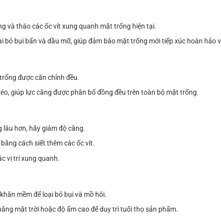
 và tháo các ốc vít xung quanh mặt trống hiện tại.
 bỏ bụi bẩn và dầu mỡ, giúp đảm bảo mặt trống mới tiếp xúc hoàn hảo v
trống được căn chỉnh đều.
chéo, giúp lực căng được phân bổ đồng đều trên toàn bộ mặt trống.
lâu hơn, hãy giảm độ căng.
bằng cách siết thêm các ốc vít.
c vị trí xung quanh.
 khăn mềm để loại bỏ bụi và mồ hôi.
 nắng mặt trời hoặc độ ẩm cao để duy trì tuổi thọ sản phẩm.