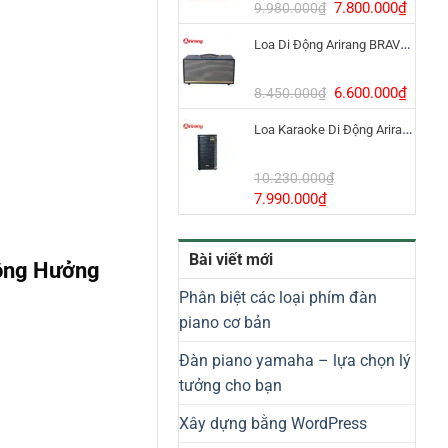
8.800.000₫.
Giá
Giá
7.800.000
₫
9.980.000
₫
gốc
hiện
Loa Di Động Arirang BRAVO 8 800W Có Micro
là:
tại
9.980.000₫.
là:
7.800
Giá
Giá
6.600.000
₫
8.450.000
₫
gốc
hiện
Loa Karaoke Di Động Arirang EDGE-X Model I
là:
tại
8.450.000₫.
là:
6.600
10.230.000
₫
Giá
Giá
7.990.000
₫
gốc
hiện
là:
tại
Bài viết mới
10.230.000₫.
là:
Cộng Hưởng
7.990.000₫.
Phân biệt các loại phím đàn
piano cơ bản
Đàn piano yamaha – lựa chọn lý
tưởng cho bạn
Xây dựng bằng WordPress