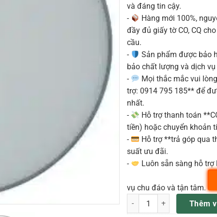
và đáng tin cậy.
-
Hàng mới 100%, nguyê
đầy đủ giấy tờ CO, CQ ch
cầu.
-
Sản phẩm được bảo h
bảo chất lượng và dịch vụ
-
Mọi thắc mắc vui lòng 
trợ: 0914 795 185** để đ
nhất.
-
Hỗ trợ thanh toán **
tiền) hoặc chuyển khoản ti
-
Hỗ trợ **trả góp qua th
suất ưu đãi.
-
Luôn sẵn sàng hỗ trợ 
vụ chu đáo và tận tâm.
REMO BD-0116-00 MẶT TRỐN
Thêm v