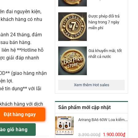
n đai nguyên kiện,
Được phép đổi trả
o khách hàng có nhu
hàng trong 7 ngày
miễn phí
ành 24 tháng, đảm
 sau bán hàng.
liên hệ **Hotline hỗ
Giá khuyến mãi, tốt
nhất cả nước
ược giải đáp nhanh
COD** (giao hàng nhận
ện lợi.
Xem thêm Hot sales
ẻ tín dụng** với lãi
khách hàng với dịch
Sản phẩm mới cập nhật
Đặt hàng ngay
Arirang BA6 60W Loa kiểm âm Bluetooth 5.3
G 16 INCH DIPLOMAT COATED TOM 16" số lượng
ào giỏ hàng
Giá
Giá
1.900.000
₫
3.390.000
₫