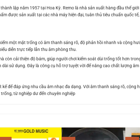
hành lập năm 1957 tại Hoa Kỳ. Remo là nhà sản xuất hàng đầu thế giới
n phẩm được sản xuất tại các nhà máy hiện đại, tuân thủ tiêu chuẩn quốc t
kiếm một mặt trống có âm thanh sáng rõ, độ phản hồi nhanh và cộng hưởn
ểu diễn trực tiếp lẫn thu âm phòng thu.
à còn cải thiện độ bám, giúp người chơi kiểm soát dùi trống tốt hơn tro
ian dài sử dụng. Đây là công cụ hỗ trợ tuyệt vời để nâng cao chất lượng â
t kế để đáp ứng nhu cầu âm nhạc đa dạng. Với âm thanh sáng rõ, cộng h
 trống, từ nghiệp dư đến chuyên nghiệp