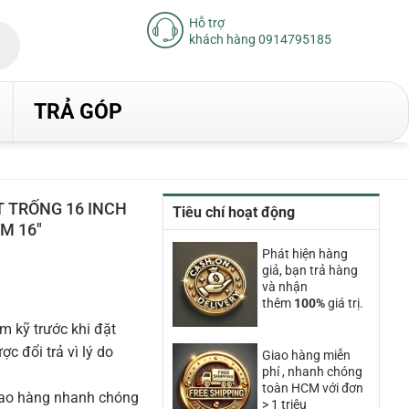
Hỗ trợ
khách hàng 0914795185
TRẢ GÓP
T TRỐNG 16 INCH
Tiêu chí hoạt động
M 16″
Phát hiện hàng
giả, bạn trả hàng
và nhận
thêm
100%
giá trị.
00₫.
m kỹ trước khi đặt
 đổi trả vì lý do
Giao hàng miễn
phí , nhanh chóng
toàn HCM với đơn
iao hàng nhanh chóng
> 1 triệu