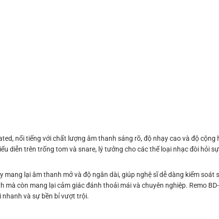
d, nổi tiếng với chất lượng âm thanh sáng rõ, độ nhạy cao và độ cộng h
 diễn trên trống tom và snare, lý tưởng cho các thể loại nhạc đòi hỏi sự 
ày mang lại âm thanh mở và độ ngân dài, giúp nghệ sĩ dễ dàng kiểm soát 
h mà còn mang lại cảm giác đánh thoải mái và chuyên nghiệp. Remo BD
 nhanh và sự bền bỉ vượt trội.