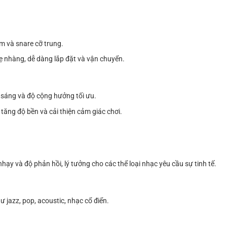
om và snare cỡ trung.
ẹ nhàng, dễ dàng lắp đặt và vận chuyển.
 sáng và độ cộng hưởng tối ưu.
tăng độ bền và cải thiện cảm giác chơi.
ạy và độ phản hồi, lý tưởng cho các thể loại nhạc yêu cầu sự tinh tế.
 jazz, pop, acoustic, nhạc cổ điển.