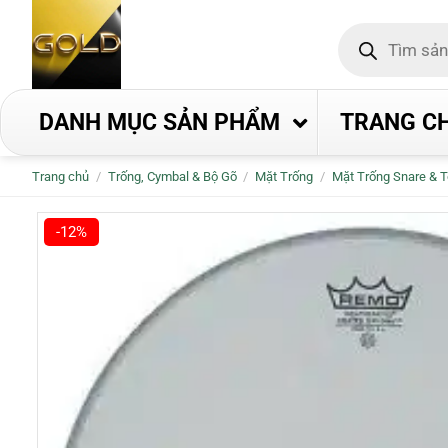
Bỏ
Tìm
qua
kiếm
nội
sản
phẩm
dung
DANH MỤC SẢN PHẨM
TRANG C
Trang chủ
/
Trống, Cymbal & Bộ Gõ
/
Mặt Trống
/
Mặt Trống Snare & 
-12%