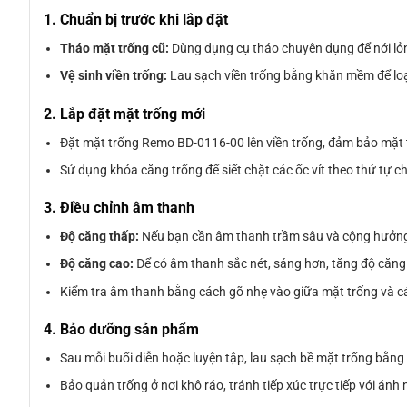
1. Chuẩn bị trước khi lắp đặt
Tháo mặt trống cũ:
Dùng dụng cụ tháo chuyên dụng để nới lỏng
Vệ sinh viền trống:
Lau sạch viền trống bằng khăn mềm để loại
2. Lắp đặt mặt trống mới
Đặt mặt trống Remo BD-0116-00 lên viền trống, đảm bảo mặt 
Sử dụng khóa căng trống để siết chặt các ốc vít theo thứ tự 
3. Điều chỉnh âm thanh
Độ căng thấp:
Nếu bạn cần âm thanh trầm sâu và cộng hưởng 
Độ căng cao:
Để có âm thanh sắc nét, sáng hơn, tăng độ căng 
Kiểm tra âm thanh bằng cách gõ nhẹ vào giữa mặt trống và cá
4. Bảo dưỡng sản phẩm
Sau mỗi buổi diễn hoặc luyện tập, lau sạch bề mặt trống bằng
Bảo quản trống ở nơi khô ráo, tránh tiếp xúc trực tiếp với ánh