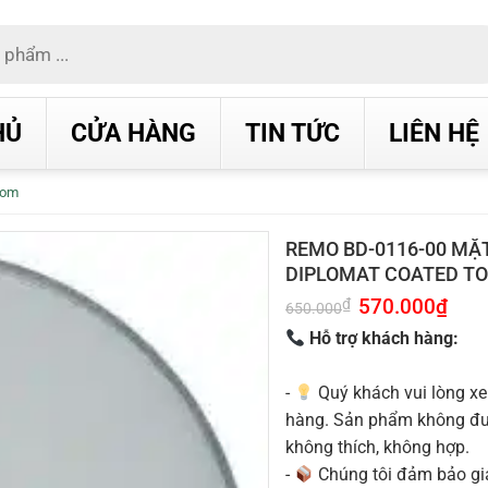
HỦ
CỬA HÀNG
TIN TỨC
LIÊN HỆ
Tom
REMO BD-0116-00 MẶ
DIPLOMAT COATED TO
Giá
570.000
₫
Giá
₫
650.000
gốc
hiện
là:
tại
Hỗ trợ khách hàng:
650.000₫.
là:
570.0
-
Quý khách vui lòng xe
hàng. Sản phẩm không được
không thích, không hợp.
-
Chúng tôi đảm bảo g