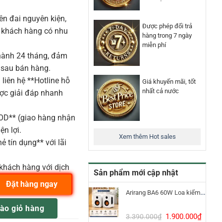
n đai nguyên kiện,
Được phép đổi trả
o khách hàng có nhu
hàng trong 7 ngày
miễn phí
ành 24 tháng, đảm
 sau bán hàng.
liên hệ **Hotline hỗ
Giá khuyến mãi, tốt
nhất cả nước
ược giải đáp nhanh
COD** (giao hàng nhận
ện lợi.
Xem thêm Hot sales
ẻ tín dụng** với lãi
khách hàng với dịch
Sản phẩm mới cập nhật
Đặt hàng ngay
Arirang BA6 60W Loa kiểm âm Bluetooth 5.3
 inch BATTER, DIPLOMAT®, MẶT COATED 13" số lượng
ào giỏ hàng
Giá
Giá
1.900.000
₫
3.390.000
₫