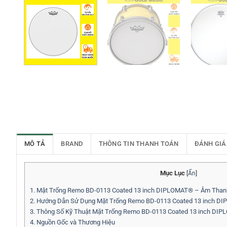
MÔ TẢ
BRAND
THÔNG TIN THANH TOÁN
ĐÁNH GIÁ
Mục Lục
[
Ẩn
]
1.
Mặt Trống Remo BD-0113 Coated 13 inch DIPLOMAT® – Âm Thanh
2.
Hướng Dẫn Sử Dụng Mặt Trống Remo BD-0113 Coated 13 inch D
3.
Thông Số Kỹ Thuật Mặt Trống Remo BD-0113 Coated 13 inch DI
4.
Nguồn Gốc và Thương Hiệu