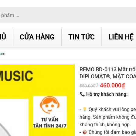
HỦ
CỬA HÀNG
TIN TỨC
LIÊN HỆ
Tom
REMO BD-0113 Mặt trố
DIPLOMAT®, MẶT COA
Giá
460.000
₫
Giá
₫
550.000
gốc
hiện
là:
tại
Hỗ trợ khách hàng:
550.000₫.
là:
460.0
-
Quý khách vui lòng xe
hàng. Sản phẩm không được
không thích, không hợp.
-
Chúng tôi đảm bảo g