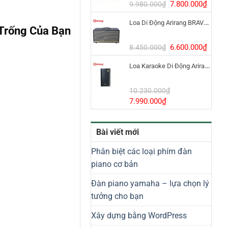
8.800.000₫.
Giá
Giá
7.800.000
₫
9.980.000
₫
gốc
hiện
Loa Di Động Arirang BRAVO 8 800W Có Micro
là:
tại
Trống Của Bạn
9.980.000₫.
là:
7.800
Giá
Giá
6.600.000
₫
8.450.000
₫
gốc
hiện
Loa Karaoke Di Động Arirang EDGE-X Model I
là:
tại
8.450.000₫.
là:
6.600
10.230.000
₫
Giá
Giá
7.990.000
₫
gốc
hiện
là:
tại
Bài viết mới
10.230.000₫.
là:
7.990.000₫.
Phân biệt các loại phím đàn
piano cơ bản
Đàn piano yamaha – lựa chọn lý
tưởng cho bạn
Xây dựng bằng WordPress