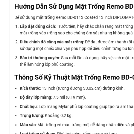
Hướng Dẫn Sử Dụng Mặt Trống Remo BD
Để sử dụng mặt trống Remo BD-0113 Coated 13 inch DIPLOMAT® m
Lắp đặt đúng cách
: Trước tiên, hãy chắc chắn rằng mặt trống
mặt trống vào trống sao cho chúng ôm sát nhưng không quá c
Điều chỉnh độ căng của mặt trống
: Để đạt được âm thanh tối
sử dụng một chiếc chìa vặn phù hợp để điều chỉnh từng bu lôn
Bảo trì thường xuyên
: Sau mỗi lần sử dụng, hãy vệ sinh mặt 
thể làm hỏng lớp phủ coating.
Thông Số Kỹ Thuật Mặt Trống Remo BD
Kích thước
: 13 inch (tương đương 33,02 cm) đường kính.
Độ dày lớp màng
: 7,5 mil (0,19 mm).
Chất liệu
: Lớp màng Mylar phủ lớp coating giúp tạo ra âm th
Trọng lượng
: Khoảng 0,2 kg.
Màu sắc
: Mặt trống có màu trắng mờ, dễ dàng nhận diện và ph
Loại trống sử dụng
: Phù hợp cho trống snare và tom.