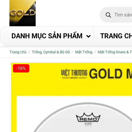
Bỏ
Tìm
qua
kiếm
nội
sản
phẩm
dung
DANH MỤC SẢN PHẨM
TRANG C
Trang chủ
/
Trống, Cymbal & Bộ Gõ
/
Mặt Trống
/
Mặt Trống Snare & 
-16%