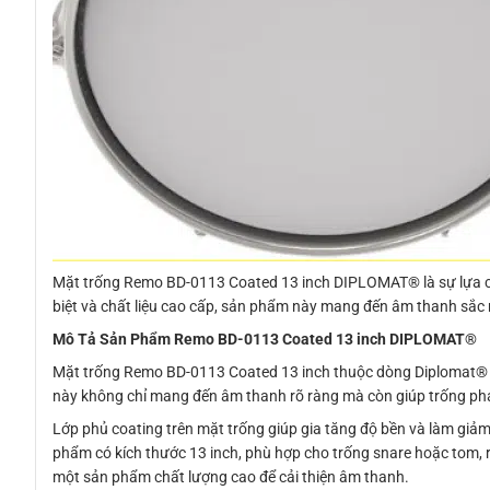
Mặt trống Remo BD-0113 Coated 13 inch DIPLOMAT® là sự lựa ch
biệt và chất liệu cao cấp, sản phẩm này mang đến âm thanh sắc né
Mô Tả Sản Phẩm Remo BD-0113 Coated 13 inch DIPLOMAT®
Mặt trống Remo BD-0113 Coated 13 inch thuộc dòng Diplomat® nổ
này không chỉ mang đến âm thanh rõ ràng mà còn giúp trống phá
Lớp phủ coating trên mặt trống giúp gia tăng độ bền và làm gi
phẩm có kích thước 13 inch, phù hợp cho trống snare hoặc tom, 
một sản phẩm chất lượng cao để cải thiện âm thanh.