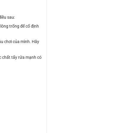
iều sau:
 lông trống để cố định
ầu chơi của mình. Hãy
ác chất tẩy rửa mạnh có