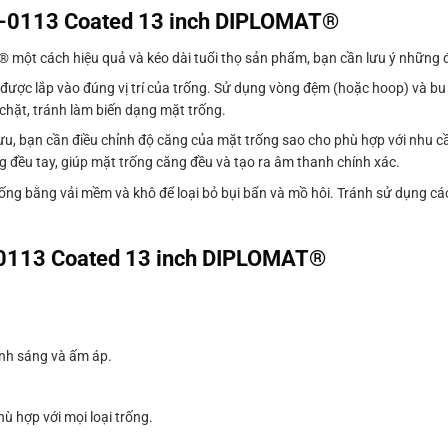
-0113 Coated 13 inch DIPLOMAT®
ột cách hiệu quả và kéo dài tuổi thọ sản phẩm, bạn cần lưu ý những đ
 được lắp vào đúng vị trí của trống. Sử dụng vòng đệm (hoặc hoop) và bu
hặt, tránh làm biến dạng mặt trống.
 ưu, bạn cần điều chỉnh độ căng của mặt trống sao cho phù hợp với nhu c
g đều tay, giúp mặt trống căng đều và tạo ra âm thanh chính xác.
trống bằng vải mềm và khô để loại bỏ bụi bẩn và mồ hôi. Tránh sử dụng c
-0113 Coated 13 inch DIPLOMAT®
anh sáng và ấm áp.
ù hợp với mọi loại trống.