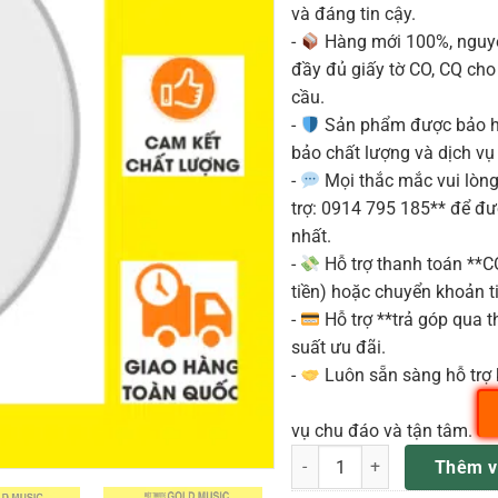
và đáng tin cậy.
-
Hàng mới 100%, nguyê
đầy đủ giấy tờ CO, CQ ch
cầu.
-
Sản phẩm được bảo h
bảo chất lượng và dịch vụ
-
Mọi thắc mắc vui lòng 
trợ: 0914 795 185** để đ
nhất.
-
Hỗ trợ thanh toán **
tiền) hoặc chuyển khoản ti
-
Hỗ trợ **trả góp qua th
suất ưu đãi.
-
Luôn sẵn sàng hỗ trợ 
vụ chu đáo và tận tâm.
REMO BD-0113 Mặt trống 13
Thêm v