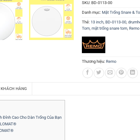
SKU:
BD-0113-00
Danh mục:
Mặt Trống Snare & T
Thẻ:
13 inch
,
BD-0113-00
,
drumh
Tom
,
mặt trống snare tom
,
Remo
Thương hiệu:
Remo
 KHÁCH HÀNG
 Đỉnh Cao Cho Dàn Trống Của Bạn
IPLOMAT®
PLOMAT®