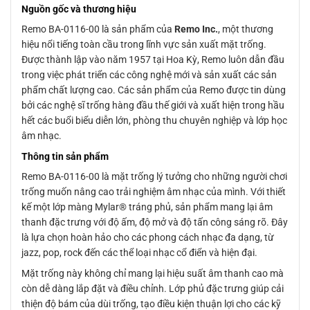
Nguồn gốc và thương hiệu
Remo BA-0116-00 là sản phẩm của
Remo Inc.
, một thương
hiệu nổi tiếng toàn cầu trong lĩnh vực sản xuất mặt trống.
Được thành lập vào năm 1957 tại Hoa Kỳ, Remo luôn dẫn đầu
trong việc phát triển các công nghệ mới và sản xuất các sản
phẩm chất lượng cao. Các sản phẩm của Remo được tin dùng
bởi các nghệ sĩ trống hàng đầu thế giới và xuất hiện trong hầu
hết các buổi biểu diễn lớn, phòng thu chuyên nghiệp và lớp học
âm nhạc.
Thông tin sản phẩm
Remo BA-0116-00 là mặt trống lý tưởng cho những người chơi
trống muốn nâng cao trải nghiệm âm nhạc của mình. Với thiết
kế một lớp màng Mylar® tráng phủ, sản phẩm mang lại âm
thanh đặc trưng với độ ấm, độ mở và độ tấn công sáng rõ. Đây
là lựa chọn hoàn hảo cho các phong cách nhạc đa dạng, từ
jazz, pop, rock đến các thể loại nhạc cổ điển và hiện đại.
Mặt trống này không chỉ mang lại hiệu suất âm thanh cao mà
còn dễ dàng lắp đặt và điều chỉnh. Lớp phủ đặc trưng giúp cải
thiện độ bám của dùi trống, tạo điều kiện thuận lợi cho các kỹ