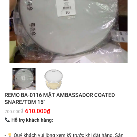
REMO BA-0116 MẶT AMBASSADOR COATED
SNARE/TOM 16″
Giá
610.000
₫
Giá
₫
700.000
gốc
hiện
là:
tại
Hỗ trợ khách hàng:
700.000₫.
là:
610.000₫.
-
Quý khách vui lòng xem kỹ trước khi đặt hàng. Sản