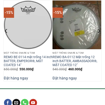
-15%
-15%
MẶT TRỐNG SNARE & TOM
MẶT TRỐNG SNARE & TOM
ED
REMO BE-0114 mặt trống 14 inch
REMO BA-0112 Mặt trống 12
BATTER, EMPEROR®, MẶT
inch BATTER, AMBASSADOR®,
COATED 14″
MẶT COATED 12″
Giá
Giá
Giá
Giá
650.000
₫
550.000
₫
540.000
₫
460.000
₫
gốc
hiện
gốc
hiện
là:
tại
là:
tại
Đặt hàng ngay
Đặt hàng ngay
650.000₫.
là:
540.000₫.
là:
550.000₫.
460.000₫.