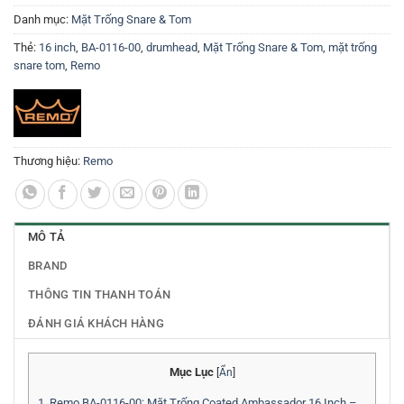
Danh mục:
Mặt Trống Snare & Tom
Thẻ:
16 inch
,
BA-0116-00
,
drumhead
,
Mặt Trống Snare & Tom
,
mặt trống
snare tom
,
Remo
Thương hiệu:
Remo
MÔ TẢ
BRAND
THÔNG TIN THANH TOÁN
ĐÁNH GIÁ KHÁCH HÀNG
Mục Lục
[
Ẩn
]
1.
Remo BA-0116-00: Mặt Trống Coated Ambassador 16 Inch –