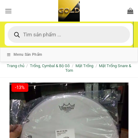
Bỏ
qua
nội
dung
Tìm
kiếm
sản
phẩm
Menu Sản Phẩm
Trang chủ
/
Trống, Cymbal & Bộ Gõ
/
Mặt Trống
/
Mặt Trống Snare &
Tom
-13%