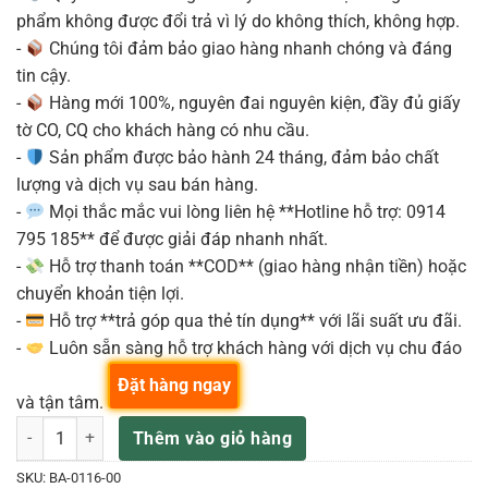
phẩm không được đổi trả vì lý do không thích, không hợp.
-
Chúng tôi đảm bảo giao hàng nhanh chóng và đáng
tin cậy.
-
Hàng mới 100%, nguyên đai nguyên kiện, đầy đủ giấy
tờ CO, CQ cho khách hàng có nhu cầu.
-
Sản phẩm được bảo hành 24 tháng, đảm bảo chất
lượng và dịch vụ sau bán hàng.
-
Mọi thắc mắc vui lòng liên hệ **Hotline hỗ trợ: 0914
795 185** để được giải đáp nhanh nhất.
-
Hỗ trợ thanh toán **COD** (giao hàng nhận tiền) hoặc
chuyển khoản tiện lợi.
-
Hỗ trợ **trả góp qua thẻ tín dụng** với lãi suất ưu đãi.
-
Luôn sẵn sàng hỗ trợ khách hàng với dịch vụ chu đáo
Đặt hàng ngay
và tận tâm.
REMO BA-0116 MẶT AMBASSADOR COATED SNARE/TOM 16" số lượ
Thêm vào giỏ hàng
SKU:
BA-0116-00