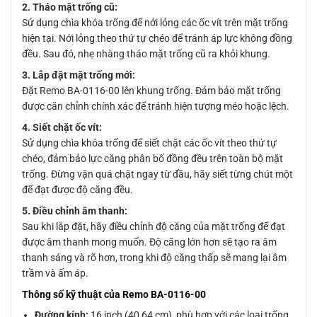
2. Tháo mặt trống cũ:
Sử dụng chìa khóa trống để nới lỏng các ốc vít trên mặt trống
hiện tại. Nới lỏng theo thứ tự chéo để tránh áp lực không đồng
đều. Sau đó, nhẹ nhàng tháo mặt trống cũ ra khỏi khung.
3. Lắp đặt mặt trống mới:
Đặt Remo BA-0116-00 lên khung trống. Đảm bảo mặt trống
được căn chỉnh chính xác để tránh hiện tượng méo hoặc lệch.
4. Siết chặt ốc vít:
Sử dụng chìa khóa trống để siết chặt các ốc vít theo thứ tự
chéo, đảm bảo lực căng phân bố đồng đều trên toàn bộ mặt
trống. Đừng vặn quá chặt ngay từ đầu, hãy siết từng chút một
để đạt được độ căng đều.
5. Điều chỉnh âm thanh:
Sau khi lắp đặt, hãy điều chỉnh độ căng của mặt trống để đạt
được âm thanh mong muốn. Độ căng lớn hơn sẽ tạo ra âm
thanh sáng và rõ hơn, trong khi độ căng thấp sẽ mang lại âm
trầm và ấm áp.
Thông số kỹ thuật của Remo BA-0116-00
Đường kính:
16 inch (40,64 cm), phù hợp với các loại trống