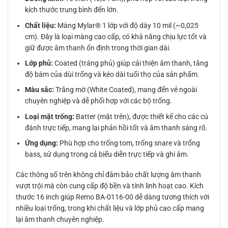
kích thước trung bình đến lớn.
Chất liệu:
Màng Mylar® 1 lớp với độ dày 10 mil (~0,025
cm). Đây là loại màng cao cấp, có khả năng chịu lực tốt và
giữ được âm thanh ổn định trong thời gian dài.
Lớp phủ:
Coated (tráng phủ) giúp cải thiện âm thanh, tăng
độ bám của dùi trống và kéo dài tuổi thọ của sản phẩm.
Màu sắc:
Trắng mờ (White Coated), mang đến vẻ ngoài
chuyên nghiệp và dễ phối hợp với các bộ trống.
Loại mặt trống:
Batter (mặt trên), được thiết kế cho các cú
đánh trực tiếp, mang lại phản hồi tốt và âm thanh sáng rõ.
Ứng dụng:
Phù hợp cho trống tom, trống snare và trống
bass, sử dụng trong cả biểu diễn trực tiếp và ghi âm.
Các thông số trên không chỉ đảm bảo chất lượng âm thanh
vượt trội mà còn cung cấp độ bền và tính linh hoạt cao. Kích
thước 16 inch giúp Remo BA-0116-00 dễ dàng tương thích với
nhiều loại trống, trong khi chất liệu và lớp phủ cao cấp mang
lại âm thanh chuyên nghiệp.