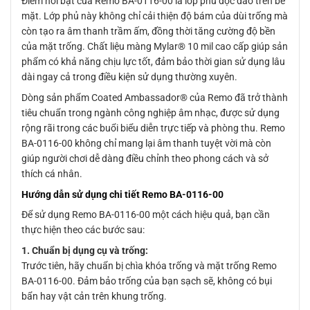
Điểm nổi bật của Remo BA-0116-00 là lớp phủ độc đáo trên bề
mặt. Lớp phủ này không chỉ cải thiện độ bám của dùi trống mà
còn tạo ra âm thanh trầm ấm, đồng thời tăng cường độ bền
của mặt trống. Chất liệu màng Mylar® 10 mil cao cấp giúp sản
phẩm có khả năng chịu lực tốt, đảm bảo thời gian sử dụng lâu
dài ngay cả trong điều kiện sử dụng thường xuyên.
Dòng sản phẩm Coated Ambassador® của Remo đã trở thành
tiêu chuẩn trong ngành công nghiệp âm nhạc, được sử dụng
rộng rãi trong các buổi biểu diễn trực tiếp và phòng thu. Remo
BA-0116-00 không chỉ mang lại âm thanh tuyệt vời mà còn
giúp người chơi dễ dàng điều chỉnh theo phong cách và sở
thích cá nhân.
Hướng dẫn sử dụng chi tiết Remo BA-0116-00
Để sử dụng Remo BA-0116-00 một cách hiệu quả, bạn cần
thực hiện theo các bước sau:
1. Chuẩn bị dụng cụ và trống:
Trước tiên, hãy chuẩn bị chìa khóa trống và mặt trống Remo
BA-0116-00. Đảm bảo trống của bạn sạch sẽ, không có bụi
bẩn hay vật cản trên khung trống.