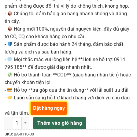
phẩm không được đổi trả vì lý do không thích, không hợp.
-
Chúng tôi đảm bảo giao hàng nhanh chóng và đáng
tin cậy.
-
Hàng mới 100%, nguyên đai nguyên kiện, đầy đủ giấy
tờ CO, CQ cho khách hàng có nhu cầu.
-
Sản phẩm được bảo hành 24 tháng, đảm bảo chất
lượng và dịch vụ sau bán hàng.
-
Mọi thắc mắc vui lòng liên hệ **Hotline hỗ trợ: 0914
795 185** để được giải đáp nhanh nhất.
-
Hỗ trợ thanh toán **COD** (giao hàng nhận tiền) hoặc
chuyển khoản tiện lợi.
-
Hỗ trợ **trả góp qua thẻ tín dụng** với lãi suất ưu đãi.
-
Luôn sẵn sàng hỗ trợ khách hàng với dịch vụ chu đáo
Đặt hàng ngay
và tận tâm.
REMO BA-0110 Mặt trống 10 inch BATTER, AMBASSADOR®, MẶT COA
Thêm vào giỏ hàng
SKU:
BA-0110-00