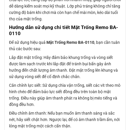
dễ dàng kiểm soát mọi kỹ thuật. Lớp phủ tráng không chỉ tăng
cường độ bám khi chơi mà còn hạn chế mài mòn, kéo dài tuổi
thọ của mặt trống.
Hướng dẫn sử dụng chi tiết Mặt Trống Remo BA-
0110
Để sử dụng hiệu quả
Mặt Trống Remo BA-0110
, bạn cần tuân
thủ các bước sau:
Lắp đặt mặt trống: Hãy đảm bảo khung trống và vòng siết
được làm sạch trước khi lắp đặt để tránh bụi bẩn gây ảnh
hưởng đến chất lượng âm thanh. Đặt mặt trống lên khung và
sử dụng vòng siết để cố định chắc chắn.
Căn chỉnh lực siết: Sử dụng chìa vặn trống, siết các vít theo mô
hình chéo để đảm bảo lực siết đồng đều trên toàn bộ mặt
trống. Điều này giúp âm thanh phát ra không bị méo tiếng và
đồng đều hơn.
Điều chỉnh âm thanh: Nếu bạn muốn âm thanh sáng và sắc
nét, hãy siết chặt hơn. Ngược lại, để có âm thanh trầm ấm, nới
lỏng mặt trống một cách cẩn thận.