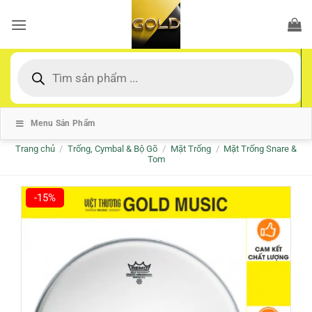
Bỏ
qua
nội
dung
Tìm
kiếm
sản
phẩm
Menu Sản Phẩm
Trang chủ
/
Trống, Cymbal & Bộ Gõ
/
Mặt Trống
/
Mặt Trống Snare &
Tom
-15%