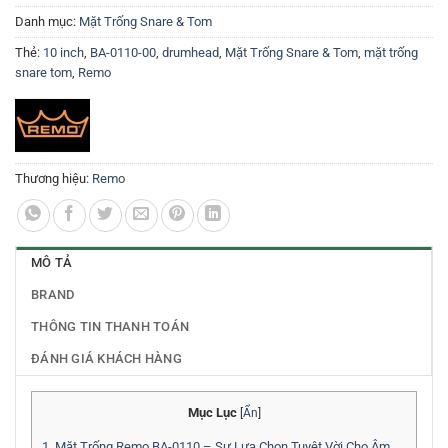
Danh mục:
Mặt Trống Snare & Tom
Thẻ:
10 inch
,
BA-0110-00
,
drumhead
,
Mặt Trống Snare & Tom
,
mặt trống
snare tom
,
Remo
Thương hiệu:
Remo
MÔ TẢ
BRAND
THÔNG TIN THANH TOÁN
ĐÁNH GIÁ KHÁCH HÀNG
Mục Lục
[
Ẩn
]
1.
Mặt Trống Remo BA-0110 – Sự Lựa Chọn Tuyệt Vời Cho Âm