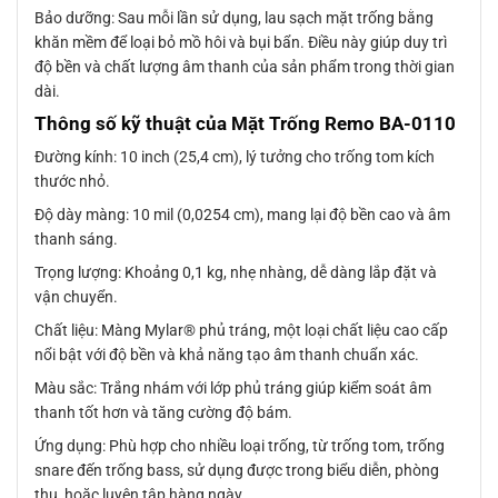
Bảo dưỡng: Sau mỗi lần sử dụng, lau sạch mặt trống bằng
khăn mềm để loại bỏ mồ hôi và bụi bẩn. Điều này giúp duy trì
độ bền và chất lượng âm thanh của sản phẩm trong thời gian
dài.
Thông số kỹ thuật của Mặt Trống Remo BA-0110
Đường kính: 10 inch (25,4 cm), lý tưởng cho trống tom kích
thước nhỏ.
Độ dày màng: 10 mil (0,0254 cm), mang lại độ bền cao và âm
thanh sáng.
Trọng lượng: Khoảng 0,1 kg, nhẹ nhàng, dễ dàng lắp đặt và
vận chuyển.
Chất liệu: Màng Mylar® phủ tráng, một loại chất liệu cao cấp
nổi bật với độ bền và khả năng tạo âm thanh chuẩn xác.
Màu sắc: Trắng nhám với lớp phủ tráng giúp kiểm soát âm
thanh tốt hơn và tăng cường độ bám.
Ứng dụng: Phù hợp cho nhiều loại trống, từ trống tom, trống
snare đến trống bass, sử dụng được trong biểu diễn, phòng
thu, hoặc luyện tập hàng ngày.