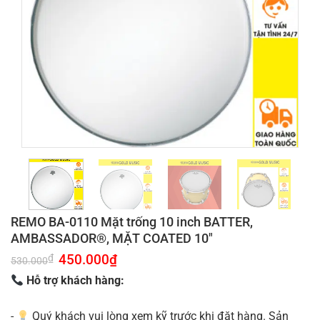
REMO BA-0110 Mặt trống 10 inch BATTER,
AMBASSADOR®, MẶT COATED 10″
Giá
450.000
₫
Giá
₫
530.000
gốc
hiện
là:
tại
Hỗ trợ khách hàng:
530.000₫.
là:
450.000₫.
-
Quý khách vui lòng xem kỹ trước khi đặt hàng. Sản