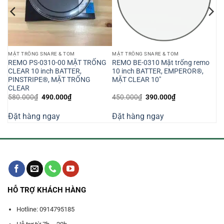
MẶT TRỐNG SNARE & TOM
MẶT TRỐNG SNARE & TOM
REMO PS-0310-00 MẶT TRỐNG
REMO BE-0310 Mặt trống remo
CLEAR 10 inch BATTER,
10 inch BATTER, EMPEROR®,
PINSTRIPE®, MẶT TRỐNG
MẶT CLEAR 10″
CLEAR
Giá
Giá
Giá
Giá
580.000
₫
490.000
₫
450.000
₫
390.000
₫
gốc
hiện
gốc
hiện
là:
tại
là:
tại
Đặt hàng ngay
Đặt hàng ngay
580.000₫.
là:
450.000₫.
là:
490.000₫.
390.000₫.
HỖ TRỢ KHÁCH HÀNG
Hotline: 0914795185