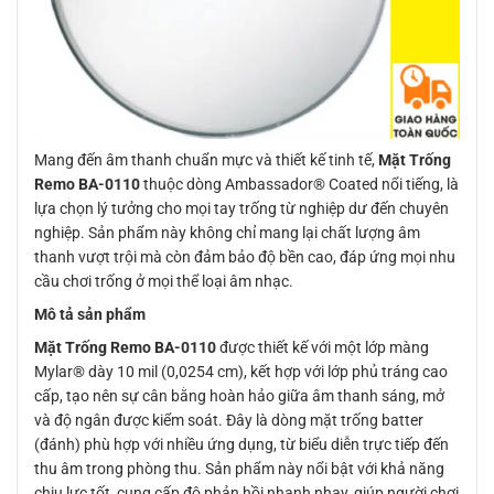
Mang đến âm thanh chuẩn mực và thiết kế tinh tế,
Mặt Trống
Remo BA-0110
thuộc dòng Ambassador® Coated nổi tiếng, là
lựa chọn lý tưởng cho mọi tay trống từ nghiệp dư đến chuyên
nghiệp. Sản phẩm này không chỉ mang lại chất lượng âm
thanh vượt trội mà còn đảm bảo độ bền cao, đáp ứng mọi nhu
cầu chơi trống ở mọi thể loại âm nhạc.
Mô tả sản phẩm
Mặt Trống Remo BA-0110
được thiết kế với một lớp màng
Mylar® dày 10 mil (0,0254 cm), kết hợp với lớp phủ tráng cao
cấp, tạo nên sự cân bằng hoàn hảo giữa âm thanh sáng, mở
và độ ngân được kiểm soát. Đây là dòng mặt trống batter
(đánh) phù hợp với nhiều ứng dụng, từ biểu diễn trực tiếp đến
thu âm trong phòng thu. Sản phẩm này nổi bật với khả năng
chịu lực tốt, cung cấp độ phản hồi nhanh nhạy, giúp người chơi