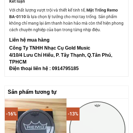
Kết luận
Với chất lượng vượt trội và thiết kế tinh tế,
Mặt Trống Remo
BA-0110
là lựa chọn lý tưởng cho mọi tay trống. Sản phẩm
không chỉ mang lại âm thanh hoàn hảo mà còn thể hiện phong
cách chuyên nghiệp của bạn trong từng nhịp điệu.
Liên hệ mua hàng
Công Ty TNHH Nhạc Cụ Gold Music
4/10/4 L
ưu Chí Hiếu, P. Tây Thạnh
, Q.Tân Phú,
TPHCM
Điện thoại liên hệ : 0914795185
Sản phẩm tương tự
-16%
-13%