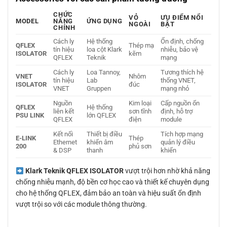
CHỨC
VỎ
ƯU ĐIỂM NỔI
MODEL
NĂNG
ỨNG DỤNG
NGOÀI
BẬT
CHÍNH
Cách ly
Hệ thống
Ổn định, chống
QFLEX
Thép mạ
tín hiệu
loa cột Klark
nhiễu, bảo vệ
ISOLATOR
kẽm
QFLEX
Teknik
mạng
Cách ly
Loa Tannoy,
Tương thích hệ
VNET
Nhôm
tín hiệu
Lab
thống VNET,
ISOLATOR
đúc
VNET
Gruppen
mạng nhỏ
Nguồn
Kim loại
Cấp nguồn ổn
QFLEX
Hệ thống
liên kết
sơn tĩnh
định, hỗ trợ
PSU LINK
lớn QFLEX
QFLEX
điện
module
Kết nối
Thiết bị điều
Tích hợp mạng
E-LINK
Thép
Ethernet
khiển âm
quản lý điều
200
phủ sơn
& DSP
thanh
khiển
Klark Teknik QFLEX ISOLATOR
vượt trội hơn nhờ khả năng
chống nhiễu mạnh, độ bền cơ học cao và thiết kế chuyên dụng
cho hệ thống QFLEX, đảm bảo an toàn và hiệu suất ổn định
vượt trội so với các module thông thường.