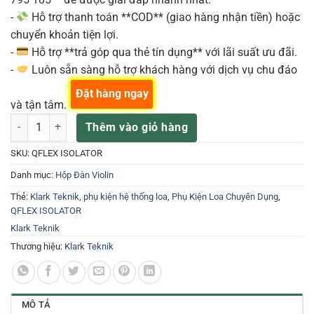
-
Hỗ trợ thanh toán **COD** (giao hàng nhận tiền) hoặc
chuyển khoản tiện lợi.
-
Hỗ trợ **trả góp qua thẻ tín dụng** với lãi suất ưu đãi.
-
Luôn sẵn sàng hỗ trợ khách hàng với dịch vụ chu đáo
Đặt hàng ngay
và tận tâm.
Klark Teknik QFLEX ISOLATOR Accessories số lượng
Thêm vào giỏ hàng
SKU:
QFLEX ISOLATOR
Danh mục:
Hộp Đàn Violin
Thẻ:
Klark Teknik
,
phụ kiện hệ thống loa
,
Phụ Kiện Loa Chuyên Dụng
,
QFLEX ISOLATOR
Klark Teknik
Thương hiệu:
Klark Teknik
MÔ TẢ