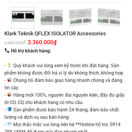
Klark Teknik QFLEX ISOLATOR Accessories
Giá
3.360.000
₫
Giá
₫
3.860.000
gốc
hiện
là:
tại
Hỗ trợ khách hàng:
3.860.000₫.
là:
3.360.000₫.
-
Quý khách vui lòng xem kỹ trước khi đặt hàng. Sản
phẩm không được đổi trả vì lý do không thích, không hợp.
-
Chúng tôi đảm bảo giao hàng nhanh chóng và đáng
tin cậy.
-
Hàng mới 100%, nguyên đai nguyên kiện, đầy đủ giấy
tờ CO, CQ cho khách hàng có nhu cầu.
-
Sản phẩm được bảo hành 24 tháng, đảm bảo chất
lượng và dịch vụ sau bán hàng.
-
Mọi thắc mắc vui lòng liên hệ **Hotline hỗ trợ: 0914
795 185** để được giải đáp nhanh nhất.