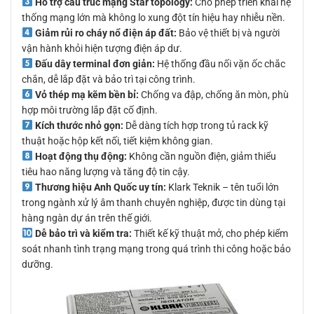
Hỗ trợ cấu trúc mạng Star topology:
Cho phép triển khai hệ
thống mạng lớn mà không lo xung đột tín hiệu hay nhiễu nền.
Giảm rủi ro cháy nổ điện áp đất:
Bảo vệ thiết bị và người
vận hành khỏi hiện tượng điện áp dư.
Đấu dây terminal đơn giản:
Hệ thống đầu nối vặn ốc chắc
chắn, dễ lắp đặt và bảo trì tại công trình.
Vỏ thép mạ kẽm bền bỉ:
Chống va đập, chống ăn mòn, phù
hợp môi trường lắp đặt cố định.
Kích thước nhỏ gọn:
Dễ dàng tích hợp trong tủ rack kỹ
thuật hoặc hộp kết nối, tiết kiệm không gian.
Hoạt động thụ động:
Không cần nguồn điện, giảm thiểu
tiêu hao năng lượng và tăng độ tin cậy.
Thương hiệu Anh Quốc uy tín:
Klark Teknik – tên tuổi lớn
trong ngành xử lý âm thanh chuyên nghiệp, được tin dùng tại
hàng ngàn dự án trên thế giới.
Dễ bảo trì và kiểm tra:
Thiết kế kỹ thuật mở, cho phép kiểm
soát nhanh tình trạng mạng trong quá trình thi công hoặc bảo
dưỡng.