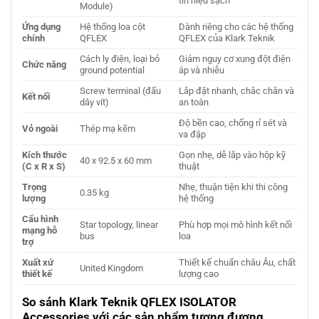
tín hiệu sạch
Module)
Ứng dụng
Hệ thống loa cột
Dành riêng cho các hệ thống
chính
QFLEX
QFLEX của Klark Teknik
Cách ly điện, loại bỏ
Giảm nguy cơ xung đột điện
Chức năng
ground potential
áp và nhiễu
Screw terminal (đấu
Lắp đặt nhanh, chắc chắn và
Kết nối
dây vít)
an toàn
Độ bền cao, chống rỉ sét và
Vỏ ngoài
Thép mạ kẽm
va đập
Kích thước
Gọn nhẹ, dễ lắp vào hộp kỹ
40 x 92.5 x 60 mm
(C x R x S)
thuật
Trọng
Nhẹ, thuận tiện khi thi công
0.35 kg
lượng
hệ thống
Cấu hình
Star topology, linear
Phù hợp mọi mô hình kết nối
mạng hỗ
bus
loa
trợ
Xuất xứ
Thiết kế chuẩn châu Âu, chất
United Kingdom
thiết kế
lượng cao
So sánh Klark Teknik QFLEX ISOLATOR
Accessories với các sản phẩm tương đương