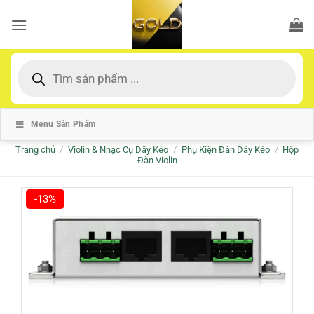
Bỏ
qua
nội
dung
Tìm
kiếm
sản
phẩm
Menu Sản Phẩm
Trang chủ
/
Violin & Nhạc Cụ Dây Kéo
/
Phụ Kiện Đàn Dây Kéo
/
Hộp
Đàn Violin
-13%