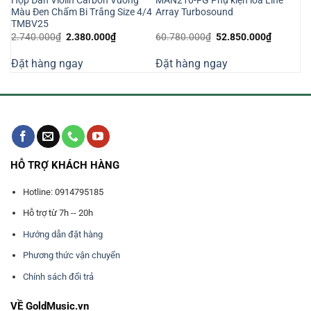
Hộp Đàn Violin Carbon Vuông
MAN210-FG Phụ kiện loa Line
Màu Đen Chấm Bi Trắng Size 4/4
Array Turbosound
TMBV25
Giá
Giá
Giá
Giá
2.740.000
₫
2.380.000
₫
60.780.000
₫
52.850.000
₫
gốc
hiện
gốc
hiện
là:
tại
là:
tại
Đặt hàng ngay
Đặt hàng ngay
2.740.000₫.
là:
60.780.000₫.
là:
000₫.
2.380.000₫.
52.850.0
HỖ TRỢ KHÁCH HÀNG
Hotline: 0914795185
Hỗ trợ từ 7h -- 20h
Hướng dẫn đặt hàng
Phương thức vận chuyển
Chính sách đổi trả
VỀ GoldMusic.vn