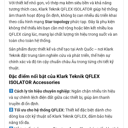
Với thiết kế nhỏ gọn, vỏ thép mạ kẽm siêu bền và khả năng
tương thích cao, Klark Teknik QFLEX ISOLATOR giúp hệ thống
âm thanh hoạt động ổn định, không bị can nhiễu dù triển khai
theo cấu hình mạng
Star topology
phức tạp. Đây là phụ kiện
không thể thiếu khi bạn cần mở rộng hoặc liên kết nhiều loa
QFLEX cùng lúc, mang lại chất lượng tín hiệu trong suốt và an
toàn cho toàn hệ thống.
Sản phẩm được thiết kế và chế tạo tại Anh Quốc – nơi Klark
Teknik đặt trung tâm nghiên cứu và phát triển, thể hiện sự
chính xác và độ tin cậy chuẩn châu Âu trong từng chi tiết kỹ
thuật.
Đặc điểm nổi bật của Klark Teknik QFLEX
ISOLATOR Accessories
Cách ly tín hiệu chuyên nghiệp:
Ngăn chặn nhiễu tín hiệu
và sự chênh lệch điện đất giữa các thiết bị, giúp âm thanh
truyền đi ổn định.
Tối ưu cho hệ thống QFLEX:
Thiết kế đặc biệt dành cho
dòng loa cột kỹ thuật số Klark Teknik QFLEX, đảm bảo hiệu
năng tối đa.