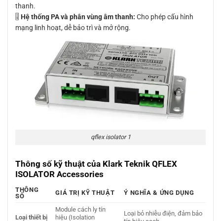
thanh.
🎚
Hệ thống PA và phân vùng âm thanh:
Cho phép cấu hình
mạng linh hoạt, dễ bảo trì và mở rộng.
qflex isolator 1
Thông số kỹ thuật của Klark Teknik QFLEX
ISOLATOR Accessories
THÔNG
GIÁ TRỊ KỸ THUẬT
Ý NGHĨA & ỨNG DỤNG
SỐ
Module cách ly tín
Loại bỏ nhiễu điện, đảm bảo
Loại thiết bị
hiệu (Isolation