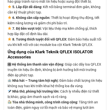
hảo giúp tránh rủi ro mất tín hiệu hoặc xung đột thiết bị.
5. Lắp đặt dễ dàng:
Kết nối bằng terminal đơn giản, không
cần kỹ thuật phức tạp.
6. Không cần cấp nguồn:
Thiết bị hoạt động thụ động, tiết
kiệm năng lượng và giảm chi phí bảo trì.
7. Độ bền vượt trội:
Vật liệu thép mạ kẽm chống gỉ, thích
hợp lắp đặt cố định lâu dài.
8. Tương thích tuyệt đối với QFLEX:
Đảm bảo hiệu suất tối
ưu khi kết nối với các module loa cột Klark Teknik QFLEX.
Ứng dụng của Klark Teknik QFLEX ISOLATOR
Accessories
🎛
Hệ thống âm thanh sân vận động:
Giúp các dãy loa QFLEX
truyền tín hiệu ổn định, không bị ảnh hưởng bởi môi trường
điện áp phức tạp.
Nhà hát – Trung tâm hội nghị:
Đảm bảo chất lượng tín hiệu
không suy hao khi triển khai hệ thống loa đa vùng.
Nhà thờ, phòng hội trường lớn:
Cách ly nhiễu điện từ thiết
bị khác, giúp âm thanh sạch và rõ ràng.
Tòa nhà thông minh, công trình công cộng:
Tăng tính an
toàn điện, giảm nguy cơ lỗi mạch và bảo vệ mạng lưới âm