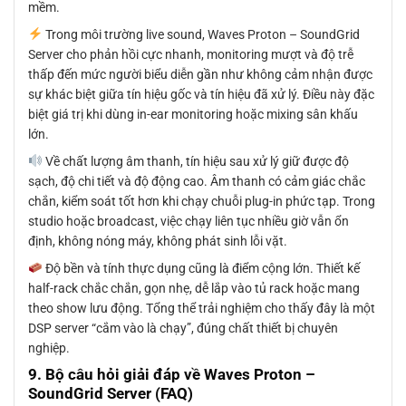
mềm.
Trong môi trường live sound, Waves Proton – SoundGrid
Server cho phản hồi cực nhanh, monitoring mượt và độ trễ
thấp đến mức người biểu diễn gần như không cảm nhận được
sự khác biệt giữa tín hiệu gốc và tín hiệu đã xử lý. Điều này đặc
biệt giá trị khi dùng in-ear monitoring hoặc mixing sân khấu
lớn.
Về chất lượng âm thanh, tín hiệu sau xử lý giữ được độ
sạch, độ chi tiết và độ động cao. Âm thanh có cảm giác chắc
chắn, kiểm soát tốt hơn khi chạy chuỗi plug-in phức tạp. Trong
studio hoặc broadcast, việc chạy liên tục nhiều giờ vẫn ổn
định, không nóng máy, không phát sinh lỗi vặt.
Độ bền và tính thực dụng cũng là điểm cộng lớn. Thiết kế
half-rack chắc chắn, gọn nhẹ, dễ lắp vào tủ rack hoặc mang
theo show lưu động. Tổng thể trải nghiệm cho thấy đây là một
DSP server “cắm vào là chạy”, đúng chất thiết bị chuyên
nghiệp.
9. Bộ câu hỏi giải đáp về Waves Proton –
SoundGrid Server (FAQ)