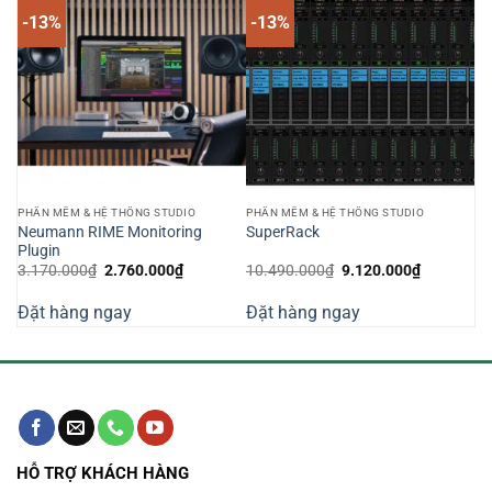
-13%
-13%
PHẦN MỀM & HỆ THỐNG STUDIO
PHẦN MỀM & HỆ THỐNG STUDIO
Neumann RIME Monitoring
SuperRack
Plugin
Giá
Giá
Giá
Giá
3.170.000
₫
2.760.000
₫
10.490.000
₫
9.120.000
₫
gốc
hiện
gốc
hiện
là:
tại
là:
tại
Đặt hàng ngay
Đặt hàng ngay
3.170.000₫.
là:
10.490.000₫.
là:
000₫.
2.760.000₫.
9.120.000
HỖ TRỢ KHÁCH HÀNG