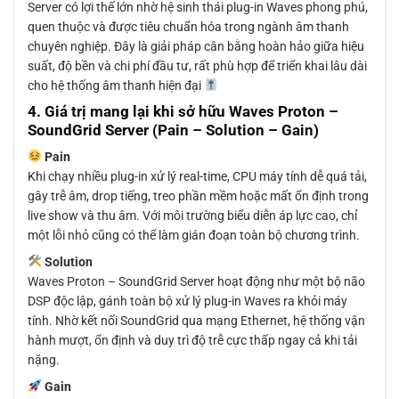
Server có lợi thế lớn nhờ hệ sinh thái plug-in Waves phong phú,
quen thuộc và được tiêu chuẩn hóa trong ngành âm thanh
chuyên nghiệp. Đây là giải pháp cân bằng hoàn hảo giữa hiệu
suất, độ bền và chi phí đầu tư, rất phù hợp để triển khai lâu dài
cho hệ thống âm thanh hiện đại
4. Giá trị mang lại khi sở hữu Waves Proton –
SoundGrid Server (Pain – Solution – Gain)
Pain
Khi chạy nhiều plug-in xử lý real-time, CPU máy tính dễ quá tải,
gây trễ âm, drop tiếng, treo phần mềm hoặc mất ổn định trong
live show và thu âm. Với môi trường biểu diễn áp lực cao, chỉ
một lỗi nhỏ cũng có thể làm gián đoạn toàn bộ chương trình.
Solution
Waves Proton – SoundGrid Server hoạt động như một bộ não
DSP độc lập, gánh toàn bộ xử lý plug-in Waves ra khỏi máy
tính. Nhờ kết nối SoundGrid qua mạng Ethernet, hệ thống vận
hành mượt, ổn định và duy trì độ trễ cực thấp ngay cả khi tải
nặng.
Gain