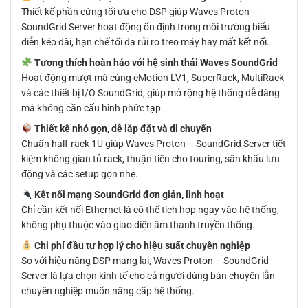
Thiết kế phần cứng tối ưu cho DSP giúp Waves Proton –
SoundGrid Server hoạt động ổn định trong môi trường biểu
diễn kéo dài, hạn chế tối đa rủi ro treo máy hay mất kết nối.
Tương thích hoàn hảo với hệ sinh thái Waves SoundGrid
Hoạt động mượt mà cùng eMotion LV1, SuperRack, MultiRack
và các thiết bị I/O SoundGrid, giúp mở rộng hệ thống dễ dàng
mà không cần cấu hình phức tạp.
Thiết kế nhỏ gọn, dễ lắp đặt và di chuyển
Chuẩn half-rack 1U giúp Waves Proton – SoundGrid Server tiết
kiệm không gian tủ rack, thuận tiện cho touring, sân khấu lưu
động và các setup gọn nhẹ.
Kết nối mạng SoundGrid đơn giản, linh hoạt
Chỉ cần kết nối Ethernet là có thể tích hợp ngay vào hệ thống,
không phụ thuộc vào giao diện âm thanh truyền thống.
Chi phí đầu tư hợp lý cho hiệu suất chuyên nghiệp
So với hiệu năng DSP mang lại, Waves Proton – SoundGrid
Server là lựa chọn kinh tế cho cả người dùng bán chuyên lẫn
chuyên nghiệp muốn nâng cấp hệ thống.