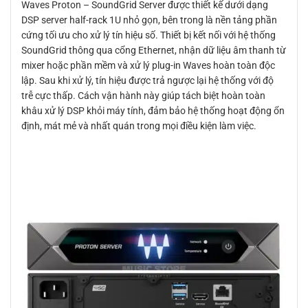
Waves Proton – SoundGrid Server được thiết kế dưới dạng
DSP server half-rack 1U nhỏ gọn, bên trong là nền tảng phần
cứng tối ưu cho xử lý tín hiệu số. Thiết bị kết nối với hệ thống
SoundGrid thông qua cổng Ethernet, nhận dữ liệu âm thanh từ
mixer hoặc phần mềm và xử lý plug-in Waves hoàn toàn độc
lập. Sau khi xử lý, tín hiệu được trả ngược lại hệ thống với độ
trễ cực thấp. Cách vận hành này giúp tách biệt hoàn toàn
khâu xử lý DSP khỏi máy tính, đảm bảo hệ thống hoạt động ổn
định, mát mẻ và nhất quán trong mọi điều kiện làm việc.