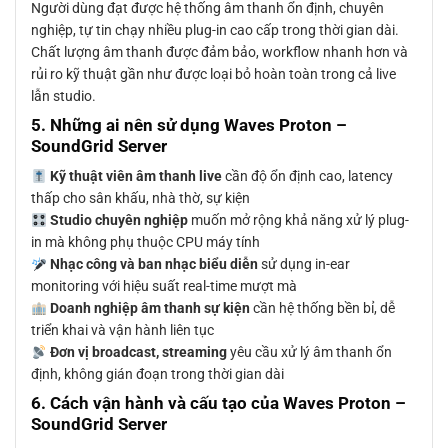
Người dùng đạt được hệ thống âm thanh ổn định, chuyên
nghiệp, tự tin chạy nhiều plug-in cao cấp trong thời gian dài.
Chất lượng âm thanh được đảm bảo, workflow nhanh hơn và
rủi ro kỹ thuật gần như được loại bỏ hoàn toàn trong cả live
lẫn studio.
5. Những ai nên sử dụng Waves Proton –
SoundGrid Server
Kỹ thuật viên âm thanh live
cần độ ổn định cao, latency
thấp cho sân khấu, nhà thờ, sự kiện
Studio chuyên nghiệp
muốn mở rộng khả năng xử lý plug-
in mà không phụ thuộc CPU máy tính
Nhạc công và ban nhạc biểu diễn
sử dụng in-ear
monitoring với hiệu suất real-time mượt mà
Doanh nghiệp âm thanh sự kiện
cần hệ thống bền bỉ, dễ
triển khai và vận hành liên tục
Đơn vị broadcast, streaming
yêu cầu xử lý âm thanh ổn
định, không gián đoạn trong thời gian dài
6. Cách vận hành và cấu tạo của Waves Proton –
SoundGrid Server