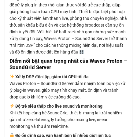
để xử lý plug-in theo thời gian thực với độ trễ cực thấp, giúp
giải phóng hoàn toàn CPU máy tính. Thiết bị đặc biệt phù hợp
cho kỹ thuật viên âm thanh live, phòng thu chuyên nghiệp, nhà
thờ, sân khấu biểu diễn và các hệ thống broadcast cần sự ổn
định tuyệt đối. Với thiết kế half-rack nhỏ gọn nhưng sức mạnh
xử lý đáng tin cậy, Waves Proton – SoundGrid Server trở thành
“trái tim DSP” cho các hệ thống mixing hiện đại, nơi hiệu suất
và độ ổn định được đặt lên hàng đầu
Điểm nổi bật quan trọng nhất của Waves Proton –
SoundGrid Server
Xử lý DSP độc lập, giảm tải CPU tối đa
Waves Proton – SoundGrid Server đảm nhiệm toàn bộ việc xử
lý plug-in Waves, giúp máy tính chạy mát, ổn định và tránh
drop audio khi làm việc cường độ cao.
Độ trễ siêu thấp cho live sound và monitoring
Khi kết hợp cùng hệ SoundGrid, thiết bị mang lại trải nghiệm
gần như zero-latency, lý tưởng cho mixing live, in-ear
monitoring và thu âm real-time.
Độ ổn định cao, vận hành bền bỉ nhiều giờ liên tục