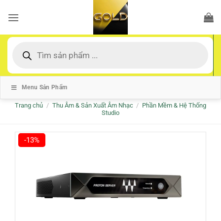
Bỏ
qua
nội
dung
Tìm
kiếm
sản
phẩm
Menu Sản Phẩm
Trang chủ
/
Thu Âm & Sản Xuất Âm Nhạc
/
Phần Mềm & Hệ Thống
Studio
-13%