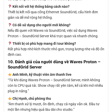
Kết nối với hệ thống bằng cách nào?
Thiết bị kết nối qua cổng Ethernet SoundGrid, cấu hình đơn
giản và dễ mở rộng hệ thống.
Có dễ sử dụng cho người mới không?
Nếu đã quen với Waves và SoundGrid, việc sử dụng Waves
Proton – SoundGrid Server khá trực quan và nhanh chóng.
Thiết bị có phù hợp mang đi tour không?
Rất phù hợp nhờ kích thước nhỏ gọn, trọng lượng nhẹ và độ ổn
định cao.
10. Đánh giá của người dùng về Waves Proton –
SoundGrid Server
Anh Minh, kỹ thuật viên âm thanh live
“Từ khi dùng Waves Proton – SoundGrid Server, mình không
còn lo CPU quá tải. Show chạy rất yên tâm, kể cả khi mở nhiều
plug-in nặng.”
Chị Hạnh, chủ phòng thu
“Âm thanh xử lý mượt, ổn định, chạy cả ngày vẫn ok. Đầu tư
một lần nhưng hiệu quả lâu dài cho studio.”