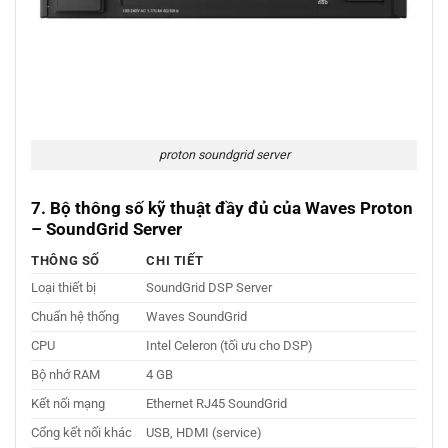
proton soundgrid server
7. Bộ thông số kỹ thuật đầy đủ của Waves Proton
– SoundGrid Server
THÔNG SỐ
CHI TIẾT
Loại thiết bị
SoundGrid DSP Server
Chuẩn hệ thống
Waves SoundGrid
CPU
Intel Celeron (tối ưu cho DSP)
Bộ nhớ RAM
4 GB
Kết nối mạng
Ethernet RJ45 SoundGrid
Cổng kết nối khác
USB, HDMI (service)