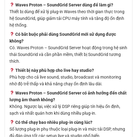
Waves Proton – SoundGrid Server dùng để làm gì?
Thiết bị dùng để xử lý plug-in Waves theo thời gian thực trong
hệ SoundGrid, giúp giảm tải CPU máy tính và tăng độ ổn định
hệ thống.
Có bắt buộc phải dùng SoundGrid mới sử dụng được
không?
Có. Waves Proton – SoundGrid Server hoạt động trong hệ sinh
thái SoundGrid và cần phần mềm, thiết bị SoundGrid tương
thích.
Thiết bị này phù hợp cho live hay studio?
Phù hợp cho cả live sound, studio, broadcast và monitoring
nhờ độ trễ thấp và khả năng chạy ổn định lâu dài.
Waves Proton – SoundGrid Server có ảnh hưởng đến chất
lượng âm thanh không?
Không. Ngược lại, việc xử lý DSP riêng giúp tín hiệu ổn định,
sạch và nhất quán hơn khi dùng nhiều plug-in.
Có thể chạy bao nhiêu plug-in cùng lúc?
Số lượng plug-in phụ thuộc loại plug-in và mức tải DSP, nhưng
đủ đáp ứng tốt các setup live và studio phổ biến.