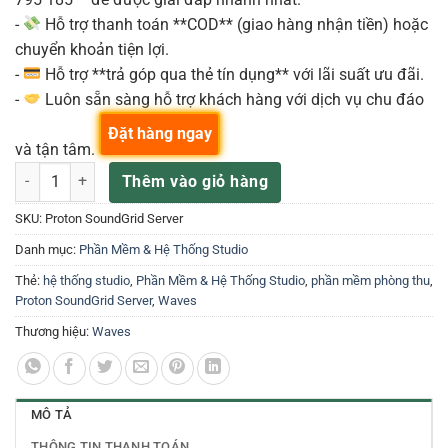
-
Hỗ trợ thanh toán **COD** (giao hàng nhận tiền) hoặc
chuyển khoản tiện lợi.
-
Hỗ trợ **trả góp qua thẻ tín dụng** với lãi suất ưu đãi.
-
Luôn sẵn sàng hỗ trợ khách hàng với dịch vụ chu đáo
Đặt hàng ngay
và tận tâm.
Waves Proton – SoundGrid Server số lượng
Thêm vào giỏ hàng
SKU:
Proton SoundGrid Server
Danh mục:
Phần Mềm & Hệ Thống Studio
Thẻ:
hệ thống studio
,
Phần Mềm & Hệ Thống Studio
,
phần mềm phòng thu
,
Proton SoundGrid Server
,
Waves
Thương hiệu:
Waves
MÔ TẢ
THÔNG TIN THANH TOÁN