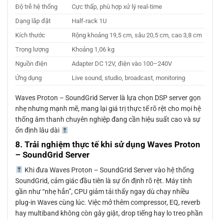
Độ trễ hệ thống
Cực thấp, phù hợp xử lý real-time
Dạng lắp đặt
Half-rack 1U
Kích thước
Rộng khoảng 19,5 cm, sâu 20,5 cm, cao 3,8 cm
Trọng lượng
Khoảng 1,06 kg
Nguồn điện
Adapter DC 12V, điện vào 100–240V
Ứng dụng
Live sound, studio, broadcast, monitoring
Waves Proton – SoundGrid Server là lựa chọn DSP server gọn
nhẹ nhưng mạnh mẽ, mang lại giá trị thực tế rõ rệt cho mọi hệ
thống âm thanh chuyên nghiệp đang cần hiệu suất cao và sự
ổn định lâu dài
8. Trải nghiệm thực tế khi sử dụng Waves Proton
– SoundGrid Server
Khi đưa Waves Proton – SoundGrid Server vào hệ thống
SoundGrid, cảm giác đầu tiên là sự ổn định rõ rệt. Máy tính
gần như “nhẹ hẳn”, CPU giảm tải thấy ngay dù chạy nhiều
plug-in Waves cùng lúc. Việc mở thêm compressor, EQ, reverb
hay multiband không còn gây giật, drop tiếng hay lo treo phần