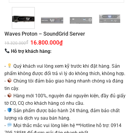
Waves Proton – SoundGrid Server
Giá
16.800.000
₫
Giá
₫
19.320.000
gốc
hiện
là:
tại
Hỗ trợ khách hàng:
19.320.000₫.
là:
16.800.000₫.
-
Quý khách vui lòng xem kỹ trước khi đặt hàng. Sản
phẩm không được đổi trả vì lý do không thích, không hợp.
-
Chúng tôi đảm bảo giao hàng nhanh chóng và đáng
tin cậy.
-
Hàng mới 100%, nguyên đai nguyên kiện, đầy đủ giấy
tờ CO, CQ cho khách hàng có nhu cầu.
-
Sản phẩm được bảo hành 24 tháng, đảm bảo chất
lượng và dịch vụ sau bán hàng.
-
Mọi thắc mắc vui lòng liên hệ **Hotline hỗ trợ: 0914
795 185** để được giải đáp nhanh nhất.