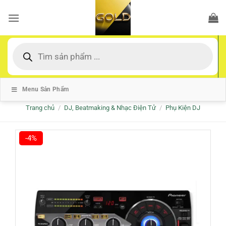
Bỏ
qua
nội
dung
Tìm
kiếm
sản
phẩm
Menu Sản Phẩm
Trang chủ
/
DJ, Beatmaking & Nhạc Điện Tử
/
Phụ Kiện DJ
-4%