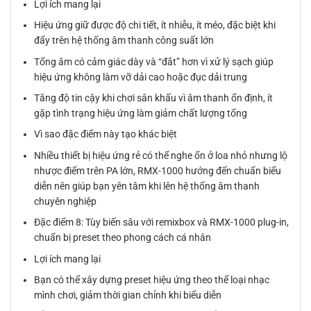
Lợi ích mang lại
Hiệu ứng giữ được độ chi tiết, ít nhiễu, ít méo, đặc biệt khi
đẩy trên hệ thống âm thanh công suất lớn
Tổng âm có cảm giác dày và “đắt” hơn vì xử lý sạch giúp
hiệu ứng không làm vỡ dải cao hoặc đục dải trung
Tăng độ tin cậy khi chơi sân khấu vì âm thanh ổn định, ít
gặp tình trạng hiệu ứng làm giảm chất lượng tổng
Vì sao đặc điểm này tạo khác biệt
Nhiều thiết bị hiệu ứng rẻ có thể nghe ổn ở loa nhỏ nhưng lộ
nhược điểm trên PA lớn, RMX-1000 hướng đến chuẩn biểu
diễn nên giúp bạn yên tâm khi lên hệ thống âm thanh
chuyên nghiệp
Đặc điểm 8: Tùy biến sâu với remixbox và RMX-1000 plug-in,
chuẩn bị preset theo phong cách cá nhân
Lợi ích mang lại
Bạn có thể xây dựng preset hiệu ứng theo thể loại nhạc
mình chơi, giảm thời gian chỉnh khi biểu diễn