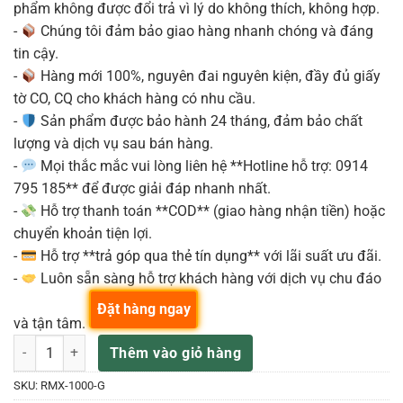
phẩm không được đổi trả vì lý do không thích, không hợp.
-
Chúng tôi đảm bảo giao hàng nhanh chóng và đáng
tin cậy.
-
Hàng mới 100%, nguyên đai nguyên kiện, đầy đủ giấy
tờ CO, CQ cho khách hàng có nhu cầu.
-
Sản phẩm được bảo hành 24 tháng, đảm bảo chất
lượng và dịch vụ sau bán hàng.
-
Mọi thắc mắc vui lòng liên hệ **Hotline hỗ trợ: 0914
795 185** để được giải đáp nhanh nhất.
-
Hỗ trợ thanh toán **COD** (giao hàng nhận tiền) hoặc
chuyển khoản tiện lợi.
-
Hỗ trợ **trả góp qua thẻ tín dụng** với lãi suất ưu đãi.
-
Luôn sẵn sàng hỗ trợ khách hàng với dịch vụ chu đáo
Đặt hàng ngay
và tận tâm.
THIẾT BỊ TẠO HIỆU ỨNG ÂM THANH PIONEER DJ RMX-1000 số lượn
Thêm vào giỏ hàng
SKU:
RMX-1000-G