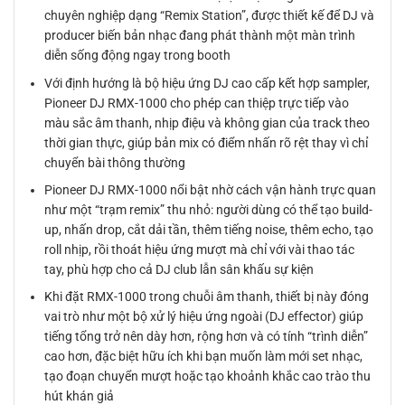
chuyên nghiệp dạng “Remix Station”, được thiết kế để DJ và
producer biến bản nhạc đang phát thành một màn trình
diễn sống động ngay trong booth
Với định hướng là bộ hiệu ứng DJ cao cấp kết hợp sampler,
Pioneer DJ RMX-1000 cho phép can thiệp trực tiếp vào
màu sắc âm thanh, nhịp điệu và không gian của track theo
thời gian thực, giúp bản mix có điểm nhấn rõ rệt thay vì chỉ
chuyển bài thông thường
Pioneer DJ RMX-1000 nổi bật nhờ cách vận hành trực quan
như một “trạm remix” thu nhỏ: người dùng có thể tạo build-
up, nhấn drop, cắt dải tần, thêm tiếng noise, thêm echo, tạo
roll nhịp, rồi thoát hiệu ứng mượt mà chỉ với vài thao tác
tay, phù hợp cho cả DJ club lẫn sân khấu sự kiện
Khi đặt RMX-1000 trong chuỗi âm thanh, thiết bị này đóng
vai trò như một bộ xử lý hiệu ứng ngoài (DJ effector) giúp
tiếng tổng trở nên dày hơn, rộng hơn và có tính “trình diễn”
cao hơn, đặc biệt hữu ích khi bạn muốn làm mới set nhạc,
tạo đoạn chuyển mượt hoặc tạo khoảnh khắc cao trào thu
hút khán giả