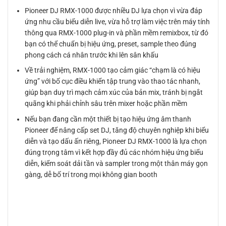
Pioneer DJ RMX-1000 được nhiều DJ lựa chọn vì vừa đáp
ứng nhu cầu biểu diễn live, vừa hỗ trợ làm việc trên máy tính
thông qua RMX-1000 plug-in và phần mềm remixbox, từ đó
bạn có thể chuẩn bị hiệu ứng, preset, sample theo đúng
phong cách cá nhân trước khi lên sân khấu
Về trải nghiệm, RMX-1000 tạo cảm giác “chạm là có hiệu
ứng” với bố cục điều khiển tập trung vào thao tác nhanh,
giúp bạn duy trì mạch cảm xúc của bản mix, tránh bị ngắt
quãng khi phải chỉnh sâu trên mixer hoặc phần mềm
Nếu bạn đang cần một thiết bị tạo hiệu ứng âm thanh
Pioneer để nâng cấp set DJ, tăng độ chuyên nghiệp khi biểu
diễn và tạo dấu ấn riêng, Pioneer DJ RMX-1000 là lựa chọn
đúng trọng tâm vì kết hợp đầy đủ các nhóm hiệu ứng biểu
diễn, kiểm soát dải tần và sampler trong một thân máy gọn
gàng, dễ bố trí trong mọi không gian booth