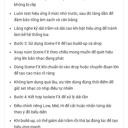
không bị clip
Luôn test hiệu ứng ở mức nhỏ trước, sau đó tăng dần để
đảm bảo tổng âm sạch và cân bằng
Lắng nghe kỹ dải trầm và dải cao khi bật hiệu ứng để tránh
làm bể hệ thống loa
Bước 3: Sử dụng Scene FX để tạo build-up và drop
Xoay núm Scene FX theo chiều mong muốn để quét hiệu
ứng lên bản nhạc đang phát
Dùng Scene FX khi chuẩn bị vào drop hoặc chuyển đoạn lớn
để tạo cao trào rõ ràng
Không lạm dụng quá lâu, ưu tiên dùng đúng thời điểm để
giữ set nhạc có nhịp điệu tự nhiên
Bước 4: Kết hợp Isolate FX để xử lý dải tần
Điều chỉnh riêng Low, Mid, Hi để cắt hoặc nhấn từng dải
theo ý đồ biểu diễn
Khi build-up, có thể giảm dải trầm rồi thả lại đúng lúc để tạo
hiệu ứng mạnh