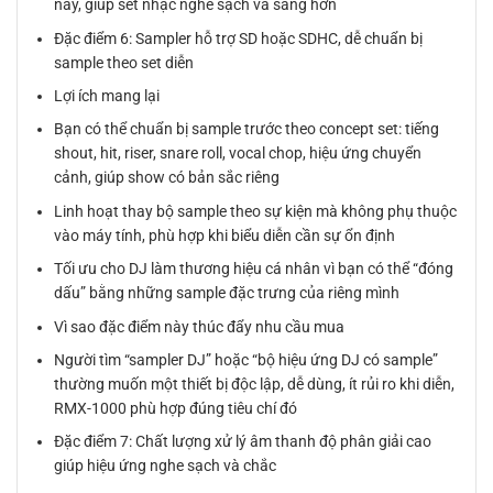
này, giúp set nhạc nghe sạch và sang hơn
Đặc điểm 6: Sampler hỗ trợ SD hoặc SDHC, dễ chuẩn bị
sample theo set diễn
Lợi ích mang lại
Bạn có thể chuẩn bị sample trước theo concept set: tiếng
shout, hit, riser, snare roll, vocal chop, hiệu ứng chuyển
cảnh, giúp show có bản sắc riêng
Linh hoạt thay bộ sample theo sự kiện mà không phụ thuộc
vào máy tính, phù hợp khi biểu diễn cần sự ổn định
Tối ưu cho DJ làm thương hiệu cá nhân vì bạn có thể “đóng
dấu” bằng những sample đặc trưng của riêng mình
Vì sao đặc điểm này thúc đẩy nhu cầu mua
Người tìm “sampler DJ” hoặc “bộ hiệu ứng DJ có sample”
thường muốn một thiết bị độc lập, dễ dùng, ít rủi ro khi diễn,
RMX-1000 phù hợp đúng tiêu chí đó
Đặc điểm 7: Chất lượng xử lý âm thanh độ phân giải cao
giúp hiệu ứng nghe sạch và chắc