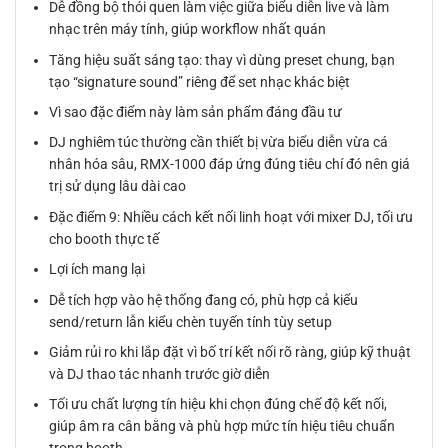
Dễ đồng bộ thói quen làm việc giữa biểu diễn live và làm
nhạc trên máy tính, giúp workflow nhất quán
Tăng hiệu suất sáng tạo: thay vì dùng preset chung, bạn
tạo “signature sound” riêng để set nhạc khác biệt
Vì sao đặc điểm này làm sản phẩm đáng đầu tư
DJ nghiêm túc thường cần thiết bị vừa biểu diễn vừa cá
nhân hóa sâu, RMX-1000 đáp ứng đúng tiêu chí đó nên giá
trị sử dụng lâu dài cao
Đặc điểm 9: Nhiều cách kết nối linh hoạt với mixer DJ, tối ưu
cho booth thực tế
Lợi ích mang lại
Dễ tích hợp vào hệ thống đang có, phù hợp cả kiểu
send/return lẫn kiểu chèn tuyến tính tùy setup
Giảm rủi ro khi lắp đặt vì bố trí kết nối rõ ràng, giúp kỹ thuật
và DJ thao tác nhanh trước giờ diễn
Tối ưu chất lượng tín hiệu khi chọn đúng chế độ kết nối,
giúp âm ra cân bằng và phù hợp mức tín hiệu tiêu chuẩn