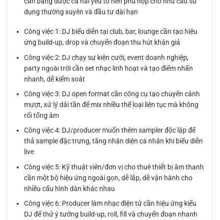
cân bằng được cả hai yếu tố nên phù hợp cho nhu cầu sử
dụng thường xuyên và đầu tư dài hạn
Công việc 1: DJ biểu diễn tại club, bar, lounge cần tạo hiệu
ứng build-up, drop và chuyển đoạn thu hút khán giả
Công việc 2: DJ chạy sự kiện cưới, event doanh nghiệp,
party ngoài trời cần set nhạc linh hoạt và tạo điểm nhấn
nhanh, dễ kiểm soát
Công việc 3: DJ open format cần công cụ tạo chuyển cảnh
mượt, xử lý dải tần để mix nhiều thể loại liên tục mà không
rối tổng âm
Công việc 4: DJ/producer muốn thêm sampler độc lập để
thả sample đặc trưng, tăng nhận diện cá nhân khi biểu diễn
live
Công việc 5: Kỹ thuật viên/đơn vị cho thuê thiết bị âm thanh
cần một bộ hiệu ứng ngoài gọn, dễ lắp, dễ vận hành cho
nhiều cấu hình dàn khác nhau
Công việc 6: Producer làm nhạc điện tử cần hiệu ứng kiểu
DJ để thử ý tưởng build-up, roll, fill và chuyển đoạn nhanh