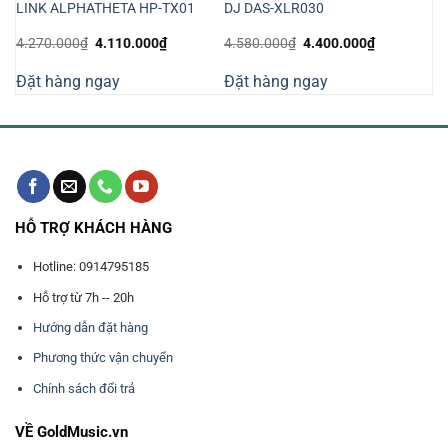
LINK ALPHATHETA HP-TX01
DJ DAS-XLR030
Giá
Giá
Giá
Giá
4.270.000
₫
4.110.000
₫
4.580.000
₫
4.400.000
₫
gốc
hiện
gốc
hiện
là:
tại
là:
tại
Đặt hàng ngay
Đặt hàng ngay
4.270.000₫.
là:
4.580.000₫.
là:
4.110.000₫.
4.400.000₫
HỖ TRỢ KHÁCH HÀNG
Hotline: 0914795185
Hỗ trợ từ 7h -- 20h
Hướng dẫn đặt hàng
Phương thức vận chuyển
Chính sách đổi trả
VỀ GoldMusic.vn