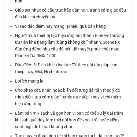
hơn
Giúp set nhạc có cấu trúc hấp dẫn hơn, tránh cảm giác đều
đều khi chỉ chuyển bài
Vì sao đặc điểm này mang lại hiệu quả bán hàng
Người mua thiết bị tạo hiệu ứng âm thanh Pioneer thường
ưu tiên khả năng làm “bùng không khí” nhanh, Scene FX
đáp ứng đúng nhu cầu đó nên dễ thuyết phục chốt mua
Pioneer DJ RMX-1000
Đặc điểm 3: Điều khiển Isolate FX theo dải tần giúp can
thiệp Low, Mid, Hi chính xác
Lợi ích mang lại
Cho phép cắt, nhấn hoặc biến đổi từng dải tần theo ý đồ
trình diễn, tạo cảm giác “remix trực tiếp” thay vì chỉ thêm
hiệu ứng tổng
Làm bản mix sạch và gọn hơn vì bạn có thể xử lý dải trầm
khi sub quá dày, làm mid nổi hơn để vocal rõ, hoặc kiểm
soát high để hi-hat không chói
Tạo chuyển đoạn tinh tế khi bạn muốn tách dải trầm ra để