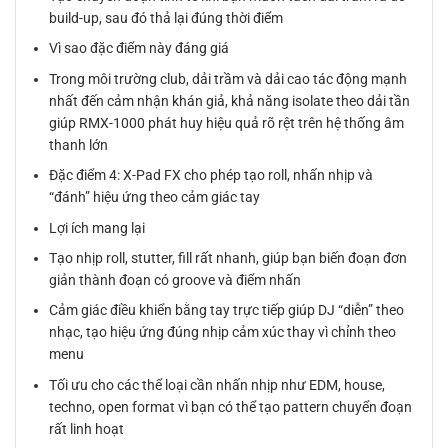
build-up, sau đó thả lại đúng thời điểm
Vì sao đặc điểm này đáng giá
Trong môi trường club, dải trầm và dải cao tác động mạnh
nhất đến cảm nhận khán giả, khả năng isolate theo dải tần
giúp RMX-1000 phát huy hiệu quả rõ rệt trên hệ thống âm
thanh lớn
Đặc điểm 4: X-Pad FX cho phép tạo roll, nhấn nhịp và
“đánh” hiệu ứng theo cảm giác tay
Lợi ích mang lại
Tạo nhịp roll, stutter, fill rất nhanh, giúp bạn biến đoạn đơn
giản thành đoạn có groove và điểm nhấn
Cảm giác điều khiển bằng tay trực tiếp giúp DJ “diễn” theo
nhạc, tạo hiệu ứng đúng nhịp cảm xúc thay vì chỉnh theo
menu
Tối ưu cho các thể loại cần nhấn nhịp như EDM, house,
techno, open format vì bạn có thể tạo pattern chuyển đoạn
rất linh hoạt