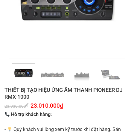
THIẾT BỊ TẠO HIỆU ỨNG ÂM THANH PIONEER DJ
RMX-1000
Giá
23.010.000
₫
Giá
₫
23.930.000
gốc
hiện
là:
tại
Hỗ trợ khách hàng:
23.930.000₫.
là:
23.010.000₫.
-
Quý khách vui lòng xem kỹ trước khi đặt hàng. Sản