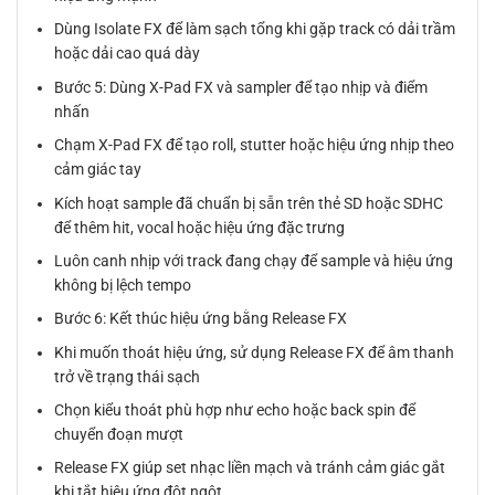
Dùng Isolate FX để làm sạch tổng khi gặp track có dải trầm
hoặc dải cao quá dày
Bước 5: Dùng X-Pad FX và sampler để tạo nhịp và điểm
nhấn
Chạm X-Pad FX để tạo roll, stutter hoặc hiệu ứng nhịp theo
cảm giác tay
Kích hoạt sample đã chuẩn bị sẵn trên thẻ SD hoặc SDHC
để thêm hit, vocal hoặc hiệu ứng đặc trưng
Luôn canh nhịp với track đang chạy để sample và hiệu ứng
không bị lệch tempo
Bước 6: Kết thúc hiệu ứng bằng Release FX
Khi muốn thoát hiệu ứng, sử dụng Release FX để âm thanh
trở về trạng thái sạch
Chọn kiểu thoát phù hợp như echo hoặc back spin để
chuyển đoạn mượt
Release FX giúp set nhạc liền mạch và tránh cảm giác gắt
khi tắt hiệu ứng đột ngột