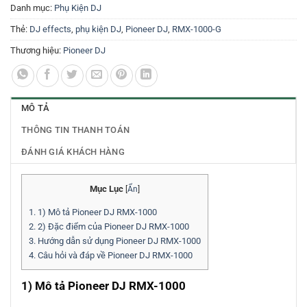
Danh mục:
Phụ Kiện DJ
Thẻ:
DJ effects
,
phụ kiện DJ
,
Pioneer DJ
,
RMX-1000-G
Thương hiệu:
Pioneer DJ
MÔ TẢ
THÔNG TIN THANH TOÁN
ĐÁNH GIÁ KHÁCH HÀNG
Mục Lục
[
Ẩn
]
1.
1) Mô tả Pioneer DJ RMX-1000
2.
2) Đặc điểm của Pioneer DJ RMX-1000
3.
Hướng dẫn sử dụng Pioneer DJ RMX-1000
4.
Câu hỏi và đáp về Pioneer DJ RMX-1000
1) Mô tả Pioneer DJ RMX-1000