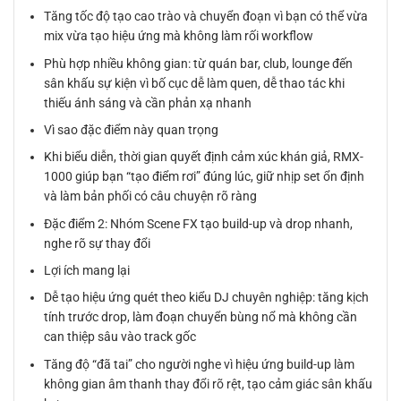
Tăng tốc độ tạo cao trào và chuyển đoạn vì bạn có thể vừa
mix vừa tạo hiệu ứng mà không làm rối workflow
Phù hợp nhiều không gian: từ quán bar, club, lounge đến
sân khấu sự kiện vì bố cục dễ làm quen, dễ thao tác khi
thiếu ánh sáng và cần phản xạ nhanh
Vì sao đặc điểm này quan trọng
Khi biểu diễn, thời gian quyết định cảm xúc khán giả, RMX-
1000 giúp bạn “tạo điểm rơi” đúng lúc, giữ nhịp set ổn định
và làm bản phối có câu chuyện rõ ràng
Đặc điểm 2: Nhóm Scene FX tạo build-up và drop nhanh,
nghe rõ sự thay đổi
Lợi ích mang lại
Dễ tạo hiệu ứng quét theo kiểu DJ chuyên nghiệp: tăng kịch
tính trước drop, làm đoạn chuyển bùng nổ mà không cần
can thiệp sâu vào track gốc
Tăng độ “đã tai” cho người nghe vì hiệu ứng build-up làm
không gian âm thanh thay đổi rõ rệt, tạo cảm giác sân khấu