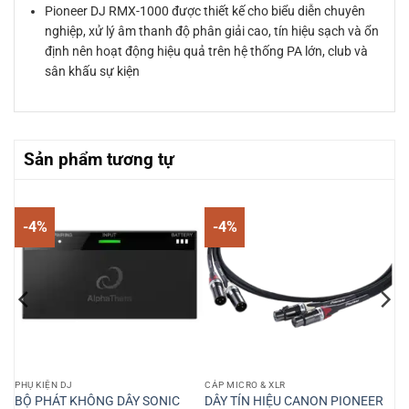
Pioneer DJ RMX-1000 được thiết kế cho biểu diễn chuyên
nghiệp, xử lý âm thanh độ phân giải cao, tín hiệu sạch và ổn
định nên hoạt động hiệu quả trên hệ thống PA lớn, club và
sân khấu sự kiện
Sản phẩm tương tự
-4%
-4%
PHỤ KIỆN DJ
CÁP MICRO & XLR
ER
BỘ PHÁT KHÔNG DÂY SONIC
DÂY TÍN HIỆU CANON PIONEER