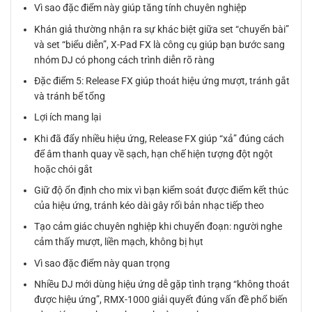
Vì sao đặc điểm này giúp tăng tính chuyên nghiệp
Khán giả thường nhận ra sự khác biệt giữa set “chuyển bài”
và set “biểu diễn”, X-Pad FX là công cụ giúp bạn bước sang
nhóm DJ có phong cách trình diễn rõ ràng
Đặc điểm 5: Release FX giúp thoát hiệu ứng mượt, tránh gắt
và tránh bể tổng
Lợi ích mang lại
Khi đã đẩy nhiều hiệu ứng, Release FX giúp “xả” đúng cách
để âm thanh quay về sạch, hạn chế hiện tượng đột ngột
hoặc chói gắt
Giữ độ ổn định cho mix vì bạn kiểm soát được điểm kết thúc
của hiệu ứng, tránh kéo dài gây rối bản nhạc tiếp theo
Tạo cảm giác chuyên nghiệp khi chuyển đoạn: người nghe
cảm thấy mượt, liền mạch, không bị hụt
Vì sao đặc điểm này quan trọng
Nhiều DJ mới dùng hiệu ứng dễ gặp tình trạng “không thoát
được hiệu ứng”, RMX-1000 giải quyết đúng vấn đề phổ biến