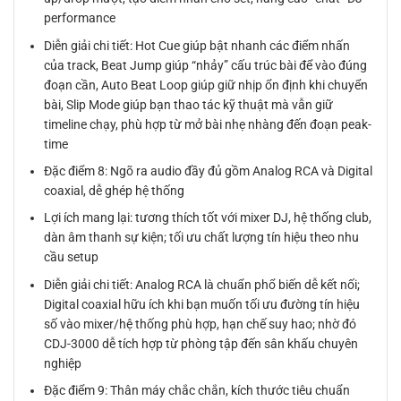
performance
Diễn giải chi tiết: Hot Cue giúp bật nhanh các điểm nhấn
của track, Beat Jump giúp “nhảy” cấu trúc bài để vào đúng
đoạn cần, Auto Beat Loop giúp giữ nhịp ổn định khi chuyển
bài, Slip Mode giúp bạn thao tác kỹ thuật mà vẫn giữ
timeline chạy, phù hợp từ mở bài nhẹ nhàng đến đoạn peak-
time
Đặc điểm 8: Ngõ ra audio đầy đủ gồm Analog RCA và Digital
coaxial, dễ ghép hệ thống
Lợi ích mang lại: tương thích tốt với mixer DJ, hệ thống club,
dàn âm thanh sự kiện; tối ưu chất lượng tín hiệu theo nhu
cầu setup
Diễn giải chi tiết: Analog RCA là chuẩn phổ biến dễ kết nối;
Digital coaxial hữu ích khi bạn muốn tối ưu đường tín hiệu
số vào mixer/hệ thống phù hợp, hạn chế suy hao; nhờ đó
CDJ-3000 dễ tích hợp từ phòng tập đến sân khấu chuyên
nghiệp
Đặc điểm 9: Thân máy chắc chắn, kích thước tiêu chuẩn