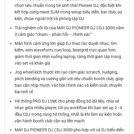
chọn tiêu chuẩn trong hệ sinh thái Pioneer DJ, đặc biệt khi
kết hợp cùng mixer DJM trong setup biểu diễn, bar club, sự
kiện, show ngoài trời và phòng tập DJ
Trải nghiệm cốt lõi của MÁY DJ PIONEER DJ CDJ-3000 nằm
ở cảm giác “chạm – phản hồi – chính xác”
Màn hình cảm ứng lớn giúp DJ thao tác duyệt nhạc, tìm
kiếm, xem waveform, cue/loop, beatgrid trực quan hơn,
giảm thời gian nhìn xuống laptop, tăng thời gian tập trung
vào set và khán giả
Jog wheel kích thước lớn tạo cảm giác scratch, nudging,
pitch bending và cueing gần với tiêu chuẩn booth club, giúp
bạn căn nhịp mượt, vào bài chính xác và kiểm soát chuyển
bài tinh tế
Hệ thống PRO DJ LINK cho phép đồng bộ dữ liệu, chia sẻ
nhạc giữa nhiều player, tối ưu workflow khi bạn set up 2–4
đầu CDJ trong cùng hệ thống, nhất là khi làm sự kiện hoặc
vận hành booth club cần sự liền mạch
MÁY DJ PIONEER DJ CDJ-3000 phù hợp với cả DJ biểu diễn