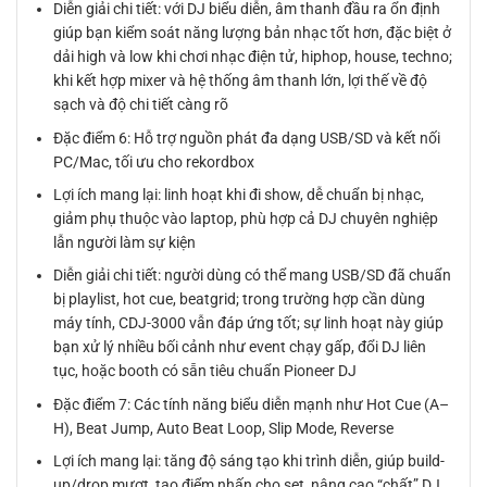
Diễn giải chi tiết: với DJ biểu diễn, âm thanh đầu ra ổn định
giúp bạn kiểm soát năng lượng bản nhạc tốt hơn, đặc biệt ở
dải high và low khi chơi nhạc điện tử, hiphop, house, techno;
khi kết hợp mixer và hệ thống âm thanh lớn, lợi thế về độ
sạch và độ chi tiết càng rõ
Đặc điểm 6: Hỗ trợ nguồn phát đa dạng USB/SD và kết nối
PC/Mac, tối ưu cho rekordbox
Lợi ích mang lại: linh hoạt khi đi show, dễ chuẩn bị nhạc,
giảm phụ thuộc vào laptop, phù hợp cả DJ chuyên nghiệp
lẫn người làm sự kiện
Diễn giải chi tiết: người dùng có thể mang USB/SD đã chuẩn
bị playlist, hot cue, beatgrid; trong trường hợp cần dùng
máy tính, CDJ-3000 vẫn đáp ứng tốt; sự linh hoạt này giúp
bạn xử lý nhiều bối cảnh như event chạy gấp, đổi DJ liên
tục, hoặc booth có sẵn tiêu chuẩn Pioneer DJ
Đặc điểm 7: Các tính năng biểu diễn mạnh như Hot Cue (A–
H), Beat Jump, Auto Beat Loop, Slip Mode, Reverse
Lợi ích mang lại: tăng độ sáng tạo khi trình diễn, giúp build-
up/drop mượt, tạo điểm nhấn cho set, nâng cao “chất” DJ