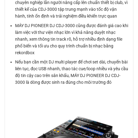
chuyên nghiệp lẫn người nâng cấp lên chuẩn thiết bị club, vì
thiết kế của CDJ-3000 tập trung mạnh vào tốc độ vận
hành, tính ổn định và trải nghiệm điều khiển trực quan
MÁY DJ PIONEER DJ CDJ-3000 cũng được đánh giá cao khi
làm việc với thư viện nhạc lớn vì khả năng duyệt nhạc
nhanh, xem thông tin track rõ, hỗ trợ nhiều định dạng file
phổ biến và tối ưu cho quy trình chuẩn bị nhạc bằng
rekordbox
Nếu bạn cần một DJ multi player để chơi set dài, chuyển bài
liên tục, đọc USB nhanh, thao tác cue/loop nhiều và yêu cầu
độ tin cậy cao trên sân khấu, MÁY DJ PIONEER DJ CDJ-
3000 là dòng được sinh ra đúng cho môi trường đó