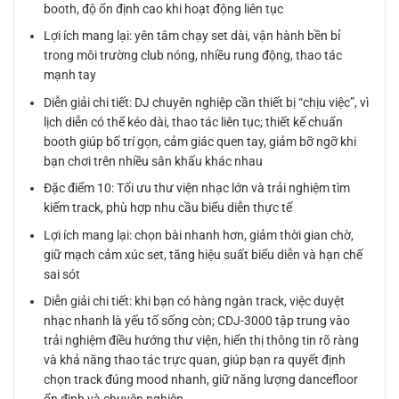
booth, độ ổn định cao khi hoạt động liên tục
Lợi ích mang lại: yên tâm chạy set dài, vận hành bền bỉ
trong môi trường club nóng, nhiều rung động, thao tác
mạnh tay
Diễn giải chi tiết: DJ chuyên nghiệp cần thiết bị “chịu việc”, vì
lịch diễn có thể kéo dài, thao tác liên tục; thiết kế chuẩn
booth giúp bố trí gọn, cảm giác quen tay, giảm bỡ ngỡ khi
bạn chơi trên nhiều sân khấu khác nhau
Đặc điểm 10: Tối ưu thư viện nhạc lớn và trải nghiệm tìm
kiếm track, phù hợp nhu cầu biểu diễn thực tế
Lợi ích mang lại: chọn bài nhanh hơn, giảm thời gian chờ,
giữ mạch cảm xúc set, tăng hiệu suất biểu diễn và hạn chế
sai sót
Diễn giải chi tiết: khi bạn có hàng ngàn track, việc duyệt
nhạc nhanh là yếu tố sống còn; CDJ-3000 tập trung vào
trải nghiệm điều hướng thư viện, hiển thị thông tin rõ ràng
và khả năng thao tác trực quan, giúp bạn ra quyết định
chọn track đúng mood nhanh, giữ năng lượng dancefloor