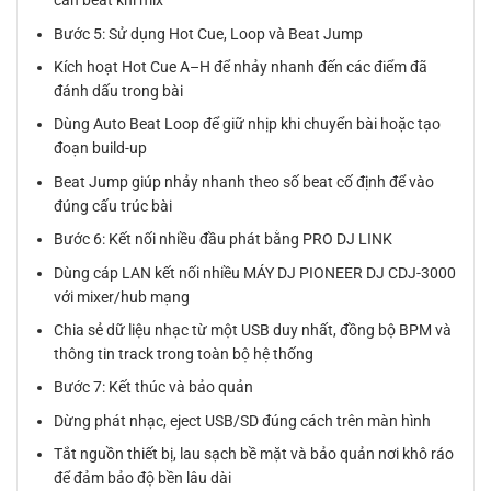
căn beat khi mix
Bước 5: Sử dụng Hot Cue, Loop và Beat Jump
Kích hoạt Hot Cue A–H để nhảy nhanh đến các điểm đã
đánh dấu trong bài
Dùng Auto Beat Loop để giữ nhịp khi chuyển bài hoặc tạo
đoạn build-up
Beat Jump giúp nhảy nhanh theo số beat cố định để vào
đúng cấu trúc bài
Bước 6: Kết nối nhiều đầu phát bằng PRO DJ LINK
Dùng cáp LAN kết nối nhiều MÁY DJ PIONEER DJ CDJ-3000
với mixer/hub mạng
Chia sẻ dữ liệu nhạc từ một USB duy nhất, đồng bộ BPM và
thông tin track trong toàn bộ hệ thống
Bước 7: Kết thúc và bảo quản
Dừng phát nhạc, eject USB/SD đúng cách trên màn hình
Tắt nguồn thiết bị, lau sạch bề mặt và bảo quản nơi khô ráo
để đảm bảo độ bền lâu dài