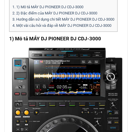
1.
1) Mô tả MÁY DJ PIONEER DJ CDJ-3000
2.
2) Đặc điểm của MÁY DJ PIONEER DJ CDJ-3000
3.
Hướng dẫn sử dụng chi tiết MÁY DJ PIONEER DJ CDJ-3000
4.
Một vài câu hỏi và đáp về MÁY DJ PIONEER DJ CDJ-3000
1) Mô tả MÁY DJ PIONEER DJ CDJ-3000