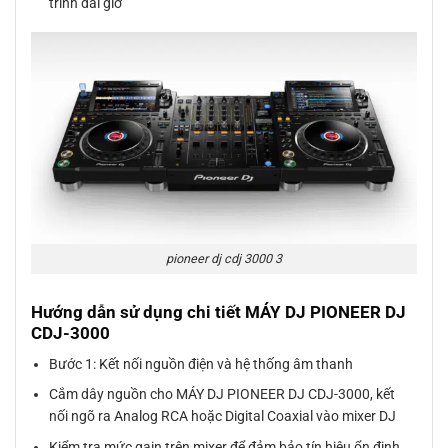
trình dài giờ
pioneer dj cdj 3000 3
Hướng dẫn sử dụng chi tiết MÁY DJ PIONEER DJ
CDJ-3000
Bước 1: Kết nối nguồn điện và hệ thống âm thanh
Cắm dây nguồn cho MÁY DJ PIONEER DJ CDJ-3000, kết
nối ngõ ra Analog RCA hoặc Digital Coaxial vào mixer DJ
Kiểm tra mức gain trên mixer để đảm bảo tín hiệu ổn định