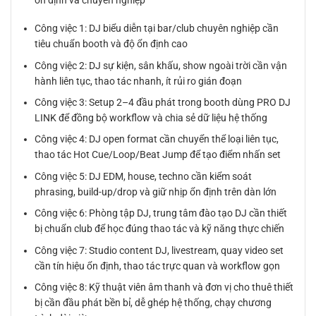
ổn định và chuyên nghiệp
Công việc 1: DJ biểu diễn tại bar/club chuyên nghiệp cần
tiêu chuẩn booth và độ ổn định cao
Công việc 2: DJ sự kiện, sân khấu, show ngoài trời cần vận
hành liên tục, thao tác nhanh, ít rủi ro gián đoạn
Công việc 3: Setup 2–4 đầu phát trong booth dùng PRO DJ
LINK để đồng bộ workflow và chia sẻ dữ liệu hệ thống
Công việc 4: DJ open format cần chuyển thể loại liên tục,
thao tác Hot Cue/Loop/Beat Jump để tạo điểm nhấn set
Công việc 5: DJ EDM, house, techno cần kiểm soát
phrasing, build-up/drop và giữ nhịp ổn định trên dàn lớn
Công việc 6: Phòng tập DJ, trung tâm đào tạo DJ cần thiết
bị chuẩn club để học đúng thao tác và kỹ năng thực chiến
Công việc 7: Studio content DJ, livestream, quay video set
cần tín hiệu ổn định, thao tác trực quan và workflow gọn
Công việc 8: Kỹ thuật viên âm thanh và đơn vị cho thuê thiết
bị cần đầu phát bền bỉ, dễ ghép hệ thống, chạy chương