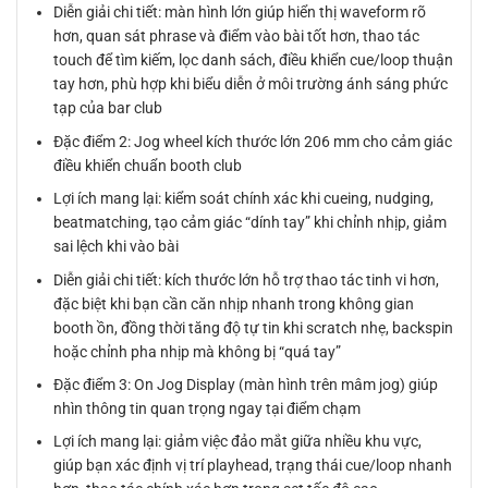
Diễn giải chi tiết: màn hình lớn giúp hiển thị waveform rõ
hơn, quan sát phrase và điểm vào bài tốt hơn, thao tác
touch để tìm kiếm, lọc danh sách, điều khiển cue/loop thuận
tay hơn, phù hợp khi biểu diễn ở môi trường ánh sáng phức
tạp của bar club
Đặc điểm 2: Jog wheel kích thước lớn 206 mm cho cảm giác
điều khiển chuẩn booth club
Lợi ích mang lại: kiểm soát chính xác khi cueing, nudging,
beatmatching, tạo cảm giác “dính tay” khi chỉnh nhịp, giảm
sai lệch khi vào bài
Diễn giải chi tiết: kích thước lớn hỗ trợ thao tác tinh vi hơn,
đặc biệt khi bạn cần căn nhịp nhanh trong không gian
booth ồn, đồng thời tăng độ tự tin khi scratch nhẹ, backspin
hoặc chỉnh pha nhịp mà không bị “quá tay”
Đặc điểm 3: On Jog Display (màn hình trên mâm jog) giúp
nhìn thông tin quan trọng ngay tại điểm chạm
Lợi ích mang lại: giảm việc đảo mắt giữa nhiều khu vực,
giúp bạn xác định vị trí playhead, trạng thái cue/loop nhanh