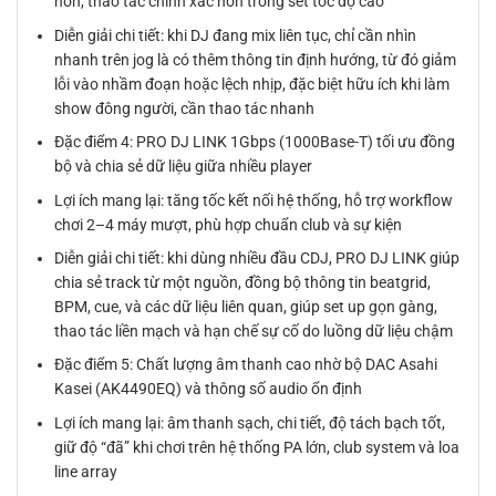
hơn, thao tác chính xác hơn trong set tốc độ cao
Diễn giải chi tiết: khi DJ đang mix liên tục, chỉ cần nhìn
nhanh trên jog là có thêm thông tin định hướng, từ đó giảm
lỗi vào nhầm đoạn hoặc lệch nhịp, đặc biệt hữu ích khi làm
show đông người, cần thao tác nhanh
Đặc điểm 4: PRO DJ LINK 1Gbps (1000Base-T) tối ưu đồng
bộ và chia sẻ dữ liệu giữa nhiều player
Lợi ích mang lại: tăng tốc kết nối hệ thống, hỗ trợ workflow
chơi 2–4 máy mượt, phù hợp chuẩn club và sự kiện
Diễn giải chi tiết: khi dùng nhiều đầu CDJ, PRO DJ LINK giúp
chia sẻ track từ một nguồn, đồng bộ thông tin beatgrid,
BPM, cue, và các dữ liệu liên quan, giúp set up gọn gàng,
thao tác liền mạch và hạn chế sự cố do luồng dữ liệu chậm
Đặc điểm 5: Chất lượng âm thanh cao nhờ bộ DAC Asahi
Kasei (AK4490EQ) và thông số audio ổn định
Lợi ích mang lại: âm thanh sạch, chi tiết, độ tách bạch tốt,
giữ độ “đã” khi chơi trên hệ thống PA lớn, club system và loa
line array