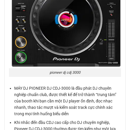
pioneer dj cdj 3000
MÁY DJ PIONEER DJ CDJ-3000 là đầu phát DJ chuyên
nghiệp chuẩn club, được thiết kế để trở thành “trung tâm”
của booth khi bạn cần một DJ player ổn định, đọc nhạc
nhanh, thao tác mượt và kiểm soát track cực chính xác
trong mọi tình huống biểu diễn
Khi nhắc đến đầu CDJ cao cấp cho DJ chuyên nghiệp,
Pioneer DJ CDJ-3000 thường được tìm kiếm như một lựa