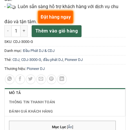
-
Luôn sẵn sàng hỗ trợ khách hàng với dịch vụ chu
Đặt hàng ngay
đáo và tận tâm.
MÁY DJ PIONEER DJ CDJ-3000 số lượng
Thêm vào giỏ hàng
SKU:
CDJ-3000-G
Danh mục:
Đầu Phát DJ & CDJ
Thẻ:
CDJ
,
CDJ-3000-G
,
đầu phát DJ
,
Pioneer DJ
Thương hiệu:
Pioneer DJ
MÔ TẢ
THÔNG TIN THANH TOÁN
ĐÁNH GIÁ KHÁCH HÀNG
Mục Lục
[
Ẩn
]