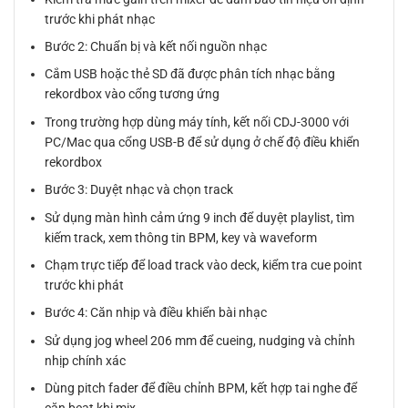
trước khi phát nhạc
Bước 2: Chuẩn bị và kết nối nguồn nhạc
Cắm USB hoặc thẻ SD đã được phân tích nhạc bằng
rekordbox vào cổng tương ứng
Trong trường hợp dùng máy tính, kết nối CDJ-3000 với
PC/Mac qua cổng USB-B để sử dụng ở chế độ điều khiển
rekordbox
Bước 3: Duyệt nhạc và chọn track
Sử dụng màn hình cảm ứng 9 inch để duyệt playlist, tìm
kiếm track, xem thông tin BPM, key và waveform
Chạm trực tiếp để load track vào deck, kiểm tra cue point
trước khi phát
Bước 4: Căn nhịp và điều khiển bài nhạc
Sử dụng jog wheel 206 mm để cueing, nudging và chỉnh
nhịp chính xác
Dùng pitch fader để điều chỉnh BPM, kết hợp tai nghe để