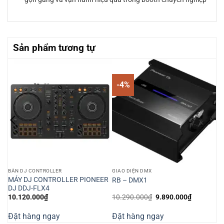
Sản phẩm tương tự
-4%
BÀN DJ CONTROLLER
GIAO DIỆN DMX
MÁY DJ CONTROLLER PIONEER
RB – DMX1
DJ DDJ-FLX4
Giá
Giá
10.120.000
₫
10.290.000
₫
9.890.000
₫
gốc
hiện
là:
tại
Đặt hàng ngay
Đặt hàng ngay
10.290.000₫.
là:
000₫.
9.890.000