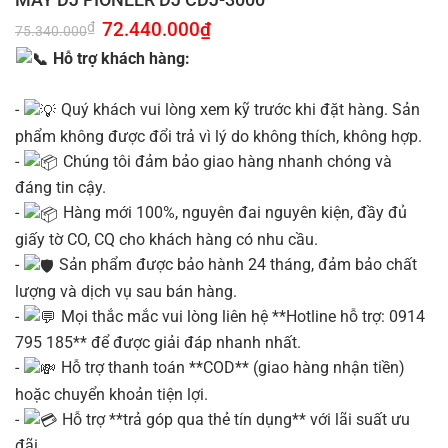
Giá
72.440.000
₫
Giá
₫
75.340.000
gốc
hiện
là:
tại
Hỗ trợ khách hàng:
75.340.000₫.
là:
72.440.000₫.
-
Quý khách vui lòng xem kỹ trước khi đặt hàng. Sản
phẩm không được đổi trả vì lý do không thích, không hợp.
-
Chúng tôi đảm bảo giao hàng nhanh chóng và
đáng tin cậy.
-
Hàng mới 100%, nguyên đai nguyên kiện, đầy đủ
giấy tờ CO, CQ cho khách hàng có nhu cầu.
-
Sản phẩm được bảo hành 24 tháng, đảm bảo chất
lượng và dịch vụ sau bán hàng.
-
Mọi thắc mắc vui lòng liên hệ **Hotline hỗ trợ: 0914
795 185** để được giải đáp nhanh nhất.
-
Hỗ trợ thanh toán **COD** (giao hàng nhận tiền)
hoặc chuyển khoản tiện lợi.
-
Hỗ trợ **trả góp qua thẻ tín dụng** với lãi suất ưu
đãi.