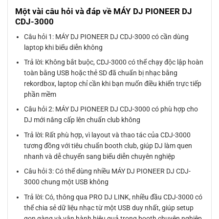
Một vài câu hỏi và đáp về MÁY DJ PIONEER DJ
CDJ-3000
Câu hỏi 1: MÁY DJ PIONEER DJ CDJ-3000 có cần dùng
laptop khi biểu diễn không
Trả lời: Không bắt buộc, CDJ-3000 có thể chạy độc lập hoàn
toàn bằng USB hoặc thẻ SD đã chuẩn bị nhạc bằng
rekordbox, laptop chỉ cần khi bạn muốn điều khiển trực tiếp
phần mềm
Câu hỏi 2: MÁY DJ PIONEER DJ CDJ-3000 có phù hợp cho
DJ mới nâng cấp lên chuẩn club không
Trả lời: Rất phù hợp, vì layout và thao tác của CDJ-3000
tương đồng với tiêu chuẩn booth club, giúp DJ làm quen
nhanh và dễ chuyển sang biểu diễn chuyên nghiệp
Câu hỏi 3: Có thể dùng nhiều MÁY DJ PIONEER DJ CDJ-
3000 chung một USB không
Trả lời: Có, thông qua PRO DJ LINK, nhiều đầu CDJ-3000 có
thể chia sẻ dữ liệu nhạc từ một USB duy nhất, giúp setup
gọn gàng và vận hành hiệu quả trong booth chuyên nghiệp