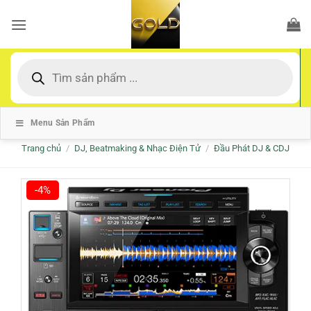
Bỏ
qua
nội
dung
Tìm
kiếm
sản
phẩm
Menu Sản Phẩm
Trang chủ
/
DJ, Beatmaking & Nhạc Điện Tử
/
Đầu Phát DJ & CDJ
-4%