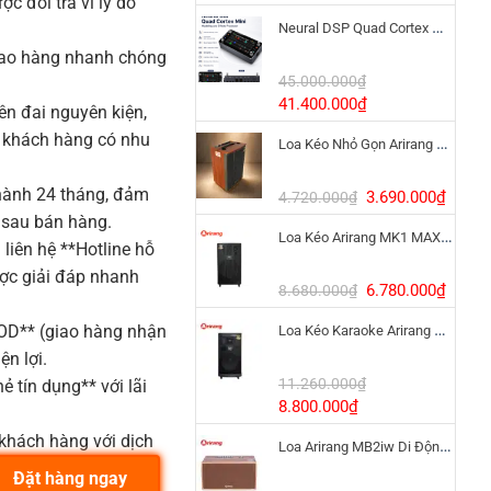
 đổi trả vì lý do
gốc
hiện
Neural DSP Quad Cortex Mini – Amp Modeler Cao Cấp
là:
tại
3.390.000₫.
là:
iao hàng nhanh chóng
1.900
45.000.000
₫
Giá
Giá
41.400.000
₫
n đai nguyên kiện,
gốc
hiện
o khách hàng có nhu
Loa Kéo Nhỏ Gọn Arirang MKS2.5 Bass 12 Inch
là:
tại
45.000.000₫.
là:
41.400.000₫.
ành 24 tháng, đảm
Giá
Giá
3.690.000
₫
4.720.000
₫
gốc
hiện
 sau bán hàng.
Loa Kéo Arirang MK1 MAX 1200W Pin LiFePo4
là:
tại
liên hệ **Hotline hỗ
4.720.000₫.
là:
ược giải đáp nhanh
3.690
Giá
Giá
6.780.000
₫
8.680.000
₫
gốc
hiện
COD** (giao hàng nhận
Loa Kéo Karaoke Arirang MK6 MAX Bass 40cm
là:
tại
8.680.000₫.
là:
ện lợi.
6.780
11.260.000
₫
ẻ tín dụng** với lãi
Giá
Giá
8.800.000
₫
gốc
hiện
khách hàng với dịch
Loa Arirang MB2iw Di Động 1200W Kèm Micro
là:
tại
11.260.000₫.
là:
Đặt hàng ngay