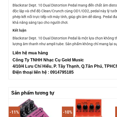
Blackstar Dept. 10 Dual Distortion Pedal mang đến chất âm distor
độc lập và chế độ Clean/Crunch cùng OD1/OD2, pedal này lý tưở
phép kết nối trực tiếp với máy tính, giúp ghi âm dễ dàng. Pedal
khả năng sáng tạo cho người chơi.
Kết luận
Blackstar Dept. 10 Dual Distortion Pedal là một lựa chọn không 
lượng âm thanh như ampli tube. Sản phẩm không chỉ mang lại sự 
Liên hệ mua hàng
Công Ty TNHH Nhạc Cụ Gold Music
4/10/4 L
ưu Chí Hiếu, P. Tây Thạnh
, Q.Tân Phú, TPH
Điện thoại liên hệ : 0914795185
Sản phẩm tương tự
-11%
-10%