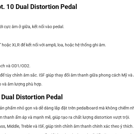
t. 10 Dual Distortion Pedal
 cực âm ở giữa, kết nối vào pedal.
″ hoặc XLR để kết nối với ampli, loa, hoặc hệ thống ghi âm.
unch và OD1/OD2.
SF để tùy chỉnh âm sắc. ISF giúp thay đổi âm thanh giữa phong cách Mỹ và
o và âm lượng phù hợp.
 Dual Distortion Pedal
g, sản phẩm nhỏ gọn và dễ dàng lắp đặt trên pedalboard mà không chiếm n
thanh ấm áp và mạnh mẽ, giúp tạo ra chất lượng distortion vượt trội.
Bass, Middle, Treble và ISF, giúp tinh chỉnh âm thanh chính xác theo ý thích.