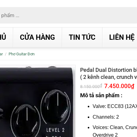
HỦ
CỬA HÀNG
TIN TỨC
LIÊN HỆ
ar
/
Phơ Guitar Đơn
Pedal Dual Distortion 
( 2 kênh clean, crunch v
Giá
7.450.000
₫
G
₫
8.150.000
gốc
h
là:
t
Mô tả sản phẩm :
8.150.000₫.
l
7
Valve: ECC83 (12A
Channels: 2
Voices: Clean, Crunc
Overdrive 2