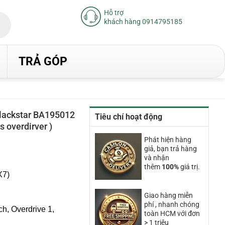
Hỗ trợ
khách hàng 0914795185
TRẢ GÓP
blackstar BA195012
Tiêu chí hoạt động
s overdirver )
iá
Phát hiện hàng
iện
giả, bạn trả hàng
ại
và nhận
à:
thêm
100%
giá trị.
.450.000₫.
X7)
Giao hàng miễn
phí , nhanh chóng
h, Overdrive 1,
toàn HCM với đơn
> 1 triệu