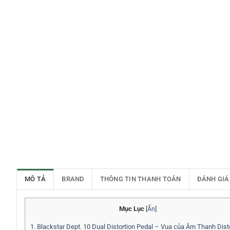
MÔ TẢ
BRAND
THÔNG TIN THANH TOÁN
ĐÁNH GIÁ
Mục Lục
[
Ẩn
]
1.
Blackstar Dept. 10 Dual Distortion Pedal – Vua của Âm Thanh Dist