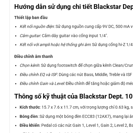
Hướng dẫn sử dụng chi tiết Blackstar Dep
Thiết lập ban đầu
Kết nối nguồn điện
: Sử dụng nguồn cung cấp 9V DC, 500 mA với
Cắm guitar
: Cắm dây guitar vào cổng input 1/4″.
Kết nối với ampli hoặc hệ thống ghi âm
: Sử dụng cổng hi-Z 1/4
Điều chỉnh âm thanh
Chọn kênh
: Sử dụng footswitch để chọn giữa kênh Clean/Cr
Điều chỉnh EQ và ISF
: Dùng các nút Bass, Middle, Treble và I
Điều chỉnh Gain và Level
: Điều chỉnh để tăng hoặc giảm độ mé
Thông số kỹ thuật của Blackstar Dept. 10
Kích thước
: 15.7 x 7.6 x 11.7 cm, với trọng lượng chỉ 0.63 k
Bóng đèn
: Sử dụng một bóng đèn ECC83 (12AX7), mang lại âm 
Điều khiển
: Pedal có các nút Gain 1, Level 1, Gain 2, Level 2, 