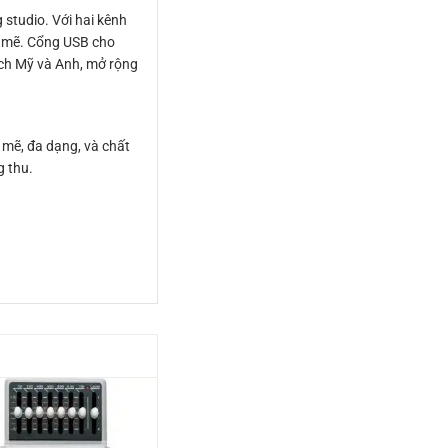
 studio. Với hai kênh
h mẽ. Cổng USB cho
ách Mỹ và Anh, mở rộng
 mẽ, đa dạng, và chất
g thu.