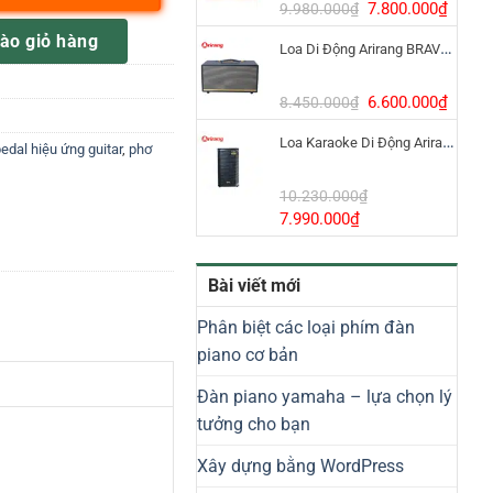
8.800.000₫.
Giá
Giá
7.800.000
₫
9.980.000
₫
gốc
hiện
ar BA195012 ( 2 kênh clean, crunch vs overdirver ) số lượng
ào giỏ hàng
Loa Di Động Arirang BRAVO 8 800W Có Micro
là:
tại
9.980.000₫.
là:
7.800
Giá
Giá
6.600.000
₫
8.450.000
₫
gốc
hiện
Loa Karaoke Di Động Arirang EDGE-X Model I
là:
tại
edal hiệu ứng guitar
,
phơ
8.450.000₫.
là:
6.600
10.230.000
₫
Giá
Giá
7.990.000
₫
gốc
hiện
là:
tại
Bài viết mới
10.230.000₫.
là:
7.990.000₫.
Phân biệt các loại phím đàn
piano cơ bản
Đàn piano yamaha – lựa chọn lý
tưởng cho bạn
Xây dựng bằng WordPress