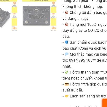
hàng. Sản phẩm không được
không thích, không hợp.
-
Chúng tôi đảm bảo g
và đáng tin cậy.
-
Hàng mới 100%, nguyê
đầy đủ giấy tờ CO, CQ ch
cầu.
-
Sản phẩm được bảo h
bảo chất lượng và dịch vụ
-
Mọi thắc mắc vui lòng 
trợ: 0914 795 185** để đ
nhất.
-
Hỗ trợ thanh toán **
tiền) hoặc chuyển khoản ti
-
Hỗ trợ **trả góp qua th
suất ưu đãi.
-
Luôn sẵn sàng hỗ trợ 