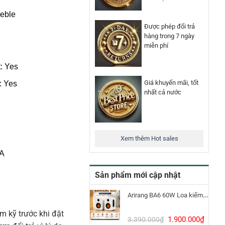
reble
Được phép đổi trả
hàng trong 7 ngày
miễn phí
: Yes
Giá khuyến mãi, tốt
: Yes
nhất cả nước
Xem thêm Hot sales
mA
Sản phẩm mới cập nhật
Arirang BA6 60W Loa kiểm âm Bluetooth 5.3
m kỹ trước khi đặt
Giá
Giá
1.900.000
₫
3.390.000
₫