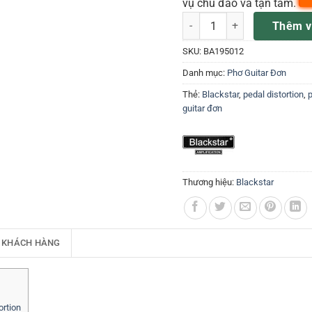
vụ chu đáo và tận tâm.
Pedal Dual Distortion blackst
Thêm v
SKU:
BA195012
Danh mục:
Phơ Guitar Đơn
Thẻ:
Blackstar
,
pedal distortion
,
p
guitar đơn
Thương hiệu:
Blackstar
 KHÁCH HÀNG
ortion