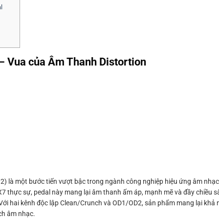
l
 – Vua của Âm Thanh Distortion
2) là một bước tiến vượt bậc trong ngành công nghiệp hiệu ứng âm nhạc
X7 thực sự, pedal này mang lại âm thanh ấm áp, mạnh mẽ và đầy chiều s
 Với hai kênh độc lập Clean/Crunch và OD1/OD2, sản phẩm mang lại khả
ách âm nhạc.