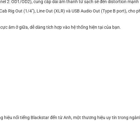
nel 2: OD1/OD2), cung cấp dải âm thanh từ sạch sẽ đến distortion mạnh
 Cab Rig Out (1/4″), Line Out (XLR) và USB Audio Out (Type B port), cho ph
cực âm ở giữa, dễ dàng tích hợp vào hệ thống hiện tại của bạn.
g hiệu nổi tiếng Blackstar đến từ Anh, một thương hiệu uy tín trong ngàn