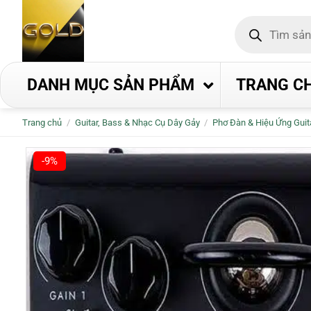
Bỏ
Tìm
qua
kiếm
nội
sản
phẩm
dung
DANH MỤC SẢN PHẨM
TRANG C
Trang chủ
/
Guitar, Bass & Nhạc Cụ Dây Gảy
/
Phơ Đàn & Hiệu Ứng Guit
-9%