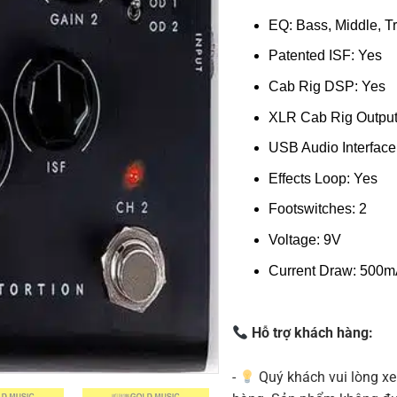
EQ: Bass, Middle, T
Patented ISF: Yes
Cab Rig DSP: Yes
XLR Cab Rig Output
USB Audio Interface
Effects Loop: Yes
Footswitches: 2
Voltage: 9V
Current Draw: 500
Hỗ trợ khách hàng:
-
Quý khách vui lòng xe