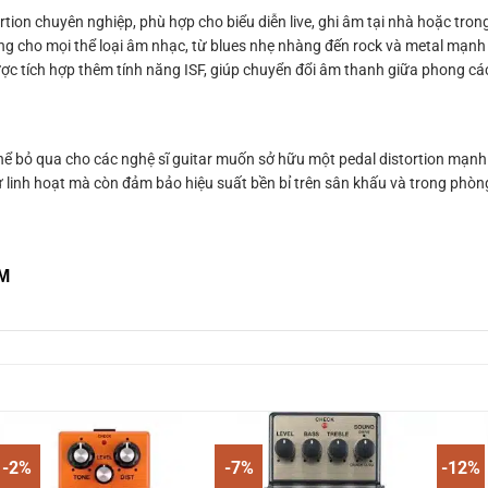
tion chuyên nghiệp, phù hợp cho biểu diễn live, ghi âm tại nhà hoặc trong
ng cho mọi thể loại âm nhạc, từ blues nhẹ nhàng đến rock và metal mạn
 được tích hợp thêm tính năng ISF, giúp chuyển đổi âm thanh giữa phong c
thể bỏ qua cho các nghệ sĩ guitar muốn sở hữu một pedal distortion mạnh
linh hoạt mà còn đảm bảo hiệu suất bền bỉ trên sân khấu và trong phòn
CM
-2%
-7%
-12%