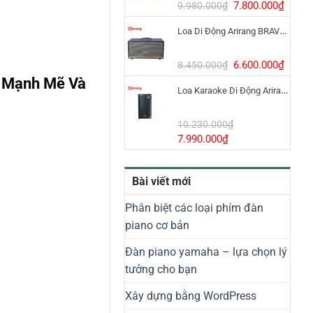
8.800.000₫.
Giá
Giá
7.800.000
₫
9.980.000
₫
gốc
hiện
Loa Di Động Arirang BRAVO 8 800W Có Micro
là:
tại
9.980.000₫.
là:
7.800
Giá
Giá
6.600.000
₫
8.450.000
₫
gốc
hiện
 Mạnh Mẽ Và
Loa Karaoke Di Động Arirang EDGE-X Model I
là:
tại
8.450.000₫.
là:
6.600
10.230.000
₫
Giá
Giá
7.990.000
₫
gốc
hiện
là:
tại
Bài viết mới
10.230.000₫.
là:
7.990.000₫.
Phân biệt các loại phím đàn
piano cơ bản
Đàn piano yamaha – lựa chọn lý
tưởng cho bạn
Xây dựng bằng WordPress