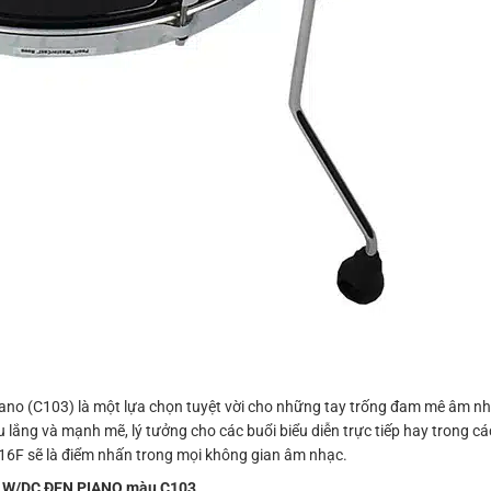
o (C103) là một lựa chọn tuyệt vời cho những tay trống đam mê âm nhạc
 lắng và mạnh mẽ, lý tưởng cho các buổi biểu diễn trực tiếp hay trong c
16F sẽ là điểm nhấn trong mọi không gian âm nhạc.
 W/DC ĐEN PIANO màu C103