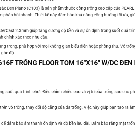
sắc Đen Piano (C103) là sản phẩm thuộc dòng trống cao cấp của PEARL.
 phản hồi nhanh. Thiết kế này đảm bảo khả năng cộng hưởng tối ưu, gi
terCast 2.3mm giúp tăng cường độ bền và sự ổn định trong suốt quá trì
nh chính xác theo nhu cầu.
ng trọng, phù hợp với mọi không gian biểu diễn hoặc phòng thu. Vỏ trốn
 góc độ.
F1616F TRỐNG FLOOR TOM 16″X16″ W/DC ĐEN
g suốt quá trình chơi. Điều chỉnh chiều cao và vị trí của trống sao cho ph
 trên vỏ trống, thay đổi độ căng của da trống. Việc này giúp bạn tạo ra 
ao để đảm bảo âm thanh ổn định và độ bền lâu dài. Đảm bảo rằng mặt trố