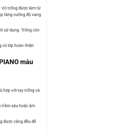
 Vỏ trống được làm từ
úp tăng cường độ vang
nh sử dụng. Trống còn
g có lớp hoàn thiện
 PIANO màu
ù hợp với tay trống và
âm trầm sâu hoặc âm
ng được căng đều để