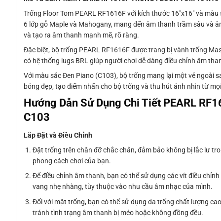
Trống Floor Tom PEARL RF1616F với kích thước 16″x16″ và màu 
6 lớp gỗ Maple và Mahogany, mang đến âm thanh trầm sâu và âm
và tạo ra âm thanh mạnh mẽ, rõ ràng.
Đặc biệt, bộ trống PEARL RF1616F được trang bị vành trống Mas
có hệ thống lugs BRL giúp người chơi dễ dàng điều chỉnh âm tha
Với màu sắc Đen Piano (C103), bộ trống mang lại một vẻ ngoài sa
bóng đẹp, tạo điểm nhấn cho bộ trống và thu hút ánh nhìn từ mọi
Hướng Dẫn Sử Dụng Chi Tiết PEARL R
C103
Lắp Đặt và Điều Chỉnh
Đặt trống trên chân đỡ chắc chắn, đảm bảo không bị lắc lư tron
phong cách chơi của bạn.
Để điều chỉnh âm thanh, bạn có thể sử dụng các vít điều chỉnh
vang nhẹ nhàng, tùy thuộc vào nhu cầu âm nhạc của mình.
Đối với mặt trống, bạn có thể sử dụng da trống chất lượng c
tránh tình trạng âm thanh bị méo hoặc không đồng đều.