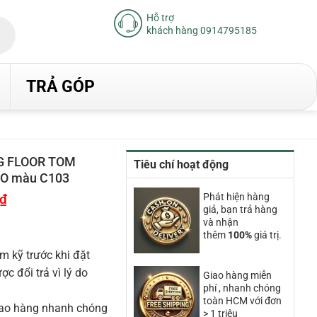
Hỗ trợ
khách hàng 0914795185
TRẢ GÓP
G FLOOR TOM
Tiêu chí hoạt động
NO màu C103
₫
Giá
Phát hiện hàng
hiện
giả, bạn trả hàng
tại
và nhận
là:
thêm
100%
giá trị.
18.900.000₫.
m kỹ trước khi đặt
 đổi trả vì lý do
Giao hàng miễn
phí , nhanh chóng
toàn HCM với đơn
iao hàng nhanh chóng
> 1 triệu