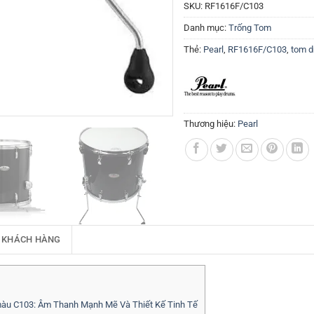
SKU:
RF1616F/C103
Danh mục:
Trống Tom
Thẻ:
Pearl
,
RF1616F/C103
,
tom 
Thương hiệu:
Pearl
 KHÁCH HÀNG
 C103: Âm Thanh Mạnh Mẽ Và Thiết Kế Tinh Tế