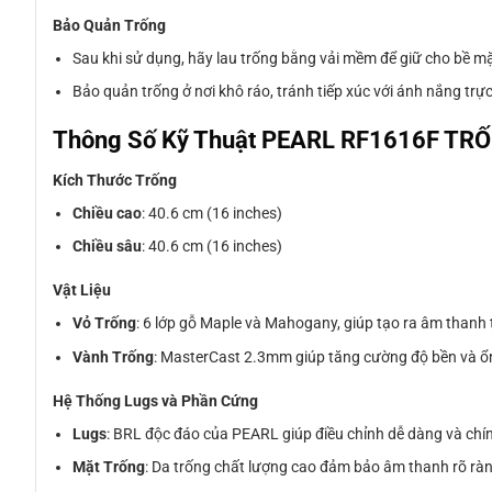
Bảo Quản Trống
Sau khi sử dụng, hãy lau trống bằng vải mềm để giữ cho bề mặ
Bảo quản trống ở nơi khô ráo, tránh tiếp xúc với ánh nắng tr
Thông Số Kỹ Thuật PEARL RF1616F TR
Kích Thước Trống
Chiều cao
: 40.6 cm (16 inches)
Chiều sâu
: 40.6 cm (16 inches)
Vật Liệu
Vỏ Trống
: 6 lớp gỗ Maple và Mahogany, giúp tạo ra âm thanh
Vành Trống
: MasterCast 2.3mm giúp tăng cường độ bền và ổn
Hệ Thống Lugs và Phần Cứng
Lugs
: BRL độc đáo của PEARL giúp điều chỉnh dễ dàng và chí
Mặt Trống
: Da trống chất lượng cao đảm bảo âm thanh rõ ràn