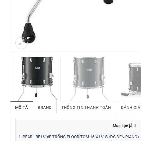
MÔ TẢ
BRAND
THÔNG TIN THANH TOÁN
ĐÁNH GIÁ
Mục Lục
[
Ẩn
]
1.
PEARL RF1616F TRỐNG FLOOR TOM 16″X16″ W/DC ĐEN PIANO màu