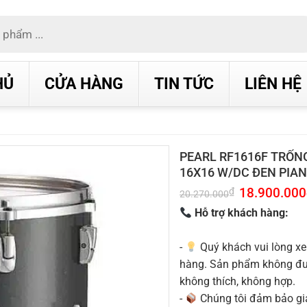
HỦ
CỬA HÀNG
TIN TỨC
LIÊN HỆ
PEARL RF1616F TRỐN
16X16 W/DC ĐEN PIA
Giá
18.900.000
₫
20.270.000
gốc
là:
Hỗ trợ khách hàng:
20.270.000₫.
-
Quý khách vui lòng xe
hàng. Sản phẩm không được
không thích, không hợp.
-
Chúng tôi đảm bảo g