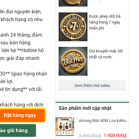
n đai nguyên kiện,
Được phép đổi trả
o khách hàng có nhu
hàng trong 7 ngày
miễn phí
ành 24 tháng, đảm
 sau bán hàng.
liên hệ **Hotline hỗ
Giá khuyến mãi, tốt
nhất cả nước
ược giải đáp nhanh
COD** (giao hàng nhận
ện lợi.
Xem thêm Hot sales
ẻ tín dụng** với lãi
khách hàng với dịch
Sản phẩm mới cập nhật
Đặt hàng ngay
Arirang BA6 60W Loa kiểm âm Bluetooth 5.3
R TOM 16X16 W/DC ĐEN PIANO màu C103 số lượng
ào giỏ hàng
Giá
Giá
1.900.000
₫
3.390.000
₫