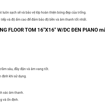
t luôn sạch sẽ và bảo vệ lớp hoàn thiện bóng đẹp của trống.
ực tiếp và độ ẩm cao để đảm bảo độ bền và âm thanh tốt nhất.
ỐNG FLOOR TOM 16″X16″ W/DC ĐEN PIANO m
 trầm sâu, đầy đặn và âm vang tốt.
 định khi sử dụng.
nh xác âm thanh.
g và ổn định.