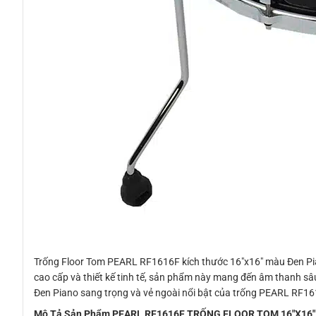
Trống Floor Tom PEARL RF1616F kích thước 16″x16″ màu Đen Pian
cao cấp và thiết kế tinh tế, sản phẩm này mang đến âm thanh sâu
Đen Piano sang trọng và vẻ ngoài nổi bật của trống PEARL RF16
Mô Tả Sản Phẩm PEARL RF1616F TRỐNG FLOOR TOM 16″X16″