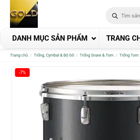
Bỏ
Tìm
qua
kiếm
nội
sản
phẩm
dung
DANH MỤC SẢN PHẨM
TRANG C
Trang chủ
/
Trống, Cymbal & Bộ Gõ
/
Trống Snare & Tom
/
Trống Tom
-7%