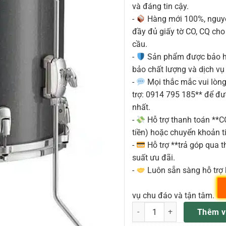
và đáng tin cậy.
-
Hàng mới 100%, nguyê
đầy đủ giấy tờ CO, CQ ch
cầu.
-
Sản phẩm được bảo h
bảo chất lượng và dịch vụ
-
Mọi thắc mắc vui lòng 
trợ: 0914 795 185** để đ
nhất.
-
Hỗ trợ thanh toán **
tiền) hoặc chuyển khoản ti
-
Hỗ trợ **trả góp qua th
suất ưu đãi.
-
Luôn sẵn sàng hỗ trợ 
vụ chu đáo và tận tâm.
PEARL RF1616F TRỐNG FLOO
Thêm v