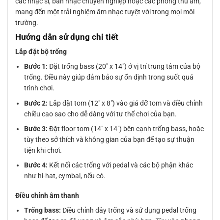
các nhạc sĩ, ban nhạc chuyên nghiệp hoặc các phòng thu âm,
mang đến một trải nghiệm âm nhạc tuyệt vời trong mọi môi
trường.
Hướng dẫn sử dụng chi tiết
Lắp đặt bộ trống
Bước 1:
Đặt trống bass (20″ x 14″) ở vị trí trung tâm của bộ
trống. Điều này giúp đảm bảo sự ổn định trong suốt quá
trình chơi.
Bước 2:
Lắp đặt tom (12″ x 8″) vào giá đỡ tom và điều chỉnh
chiều cao sao cho dễ dàng với tư thế chơi của bạn.
Bước 3:
Đặt floor tom (14″ x 14″) bên cạnh trống bass, hoặc
tùy theo sở thích và không gian của bạn để tạo sự thuận
tiện khi chơi.
Bước 4:
Kết nối các trống với pedal và các bộ phận khác
như hi-hat, cymbal, nếu có.
Điều chỉnh âm thanh
Trống bass:
Điều chỉnh dây trống và sử dụng pedal trống