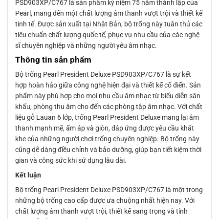
PSD903XP/C767 là sản phẩm kỷ niệm 75 năm thành lập của
Pearl, mang đến một chất lượng âm thanh vượt trội và thiết kế
tinh tế. Được sản xuất tại Nhật Bản, bộ trống này tuân thủ các
tiêu chuẩn chất lượng quốc tế, phục vụ nhu cầu của các nghệ
sĩ chuyên nghiệp và những người yêu âm nhạc.
Thông tin sản phẩm
Bộ trống Pearl President Deluxe PSD903XP/C767 là sự kết
hợp hoàn hảo giữa công nghệ hiện đại và thiết kế cổ điển. Sản
phẩm này phù hợp cho mọi nhu cầu âm nhạc từ biểu diễn sân
khấu, phòng thu âm cho đến các phòng tập âm nhạc. Với chất
liệu gỗ Lauan 6 lớp, trống Pearl President Deluxe mang lại âm
thanh mạnh mẽ, ấm áp và giòn, đáp ứng được yêu cầu khắt
khe của những người chơi trống chuyên nghiệp. Bộ trống này
cũng dễ dàng điều chỉnh và bảo dưỡng, giúp bạn tiết kiệm thời
gian và công sức khi sử dụng lâu dài.
Kết luận
Bộ trống Pearl President Deluxe PSD903XP/C767 là một trong
những bộ trống cao cấp được ưa chuộng nhất hiện nay. Với
chất lượng âm thanh vượt trội, thiết kế sang trọng và tính