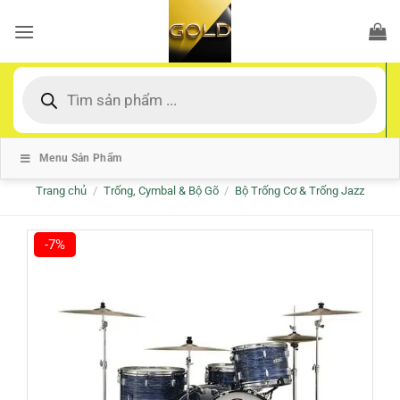
Bỏ
qua
nội
dung
Tìm
kiếm
sản
phẩm
Menu Sản Phẩm
Trang chủ
/
Trống, Cymbal & Bộ Gõ
/
Bộ Trống Cơ & Trống Jazz
-7%