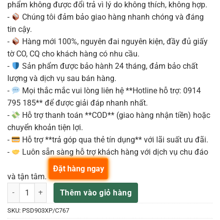
phẩm không được đổi trả vì lý do không thích, không hợp.
-
Chúng tôi đảm bảo giao hàng nhanh chóng và đáng
tin cậy.
-
Hàng mới 100%, nguyên đai nguyên kiện, đầy đủ giấy
tờ CO, CQ cho khách hàng có nhu cầu.
-
Sản phẩm được bảo hành 24 tháng, đảm bảo chất
lượng và dịch vụ sau bán hàng.
-
Mọi thắc mắc vui lòng liên hệ **Hotline hỗ trợ: 0914
795 185** để được giải đáp nhanh nhất.
-
Hỗ trợ thanh toán **COD** (giao hàng nhận tiền) hoặc
chuyển khoản tiện lợi.
-
Hỗ trợ **trả góp qua thẻ tín dụng** với lãi suất ưu đãi.
-
Luôn sẵn sàng hỗ trợ khách hàng với dịch vụ chu đáo
Đặt hàng ngay
và tận tâm.
PEARL PSD903XP/C767 BỘ PRES DELUX (12X8TT,14X14FT,20X14BX)
Thêm vào giỏ hàng
SKU:
PSD903XP/C767