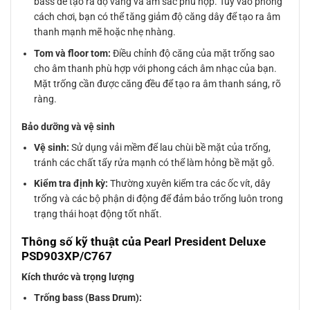
bass để tạo ra độ vang và âm sắc phù hợp. Tùy vào phong
cách chơi, bạn có thể tăng giảm độ căng dây để tạo ra âm
thanh mạnh mẽ hoặc nhẹ nhàng.
Tom và floor tom:
Điều chỉnh độ căng của mặt trống sao
cho âm thanh phù hợp với phong cách âm nhạc của bạn.
Mặt trống cần được căng đều để tạo ra âm thanh sáng, rõ
ràng.
Bảo dưỡng và vệ sinh
Vệ sinh:
Sử dụng vải mềm để lau chùi bề mặt của trống,
tránh các chất tẩy rửa mạnh có thể làm hỏng bề mặt gỗ.
Kiểm tra định kỳ:
Thường xuyên kiểm tra các ốc vít, dây
trống và các bộ phận di động để đảm bảo trống luôn trong
trạng thái hoạt động tốt nhất.
Thông số kỹ thuật của Pearl President Deluxe
PSD903XP/C767
Kích thước và trọng lượng
Trống bass (Bass Drum):