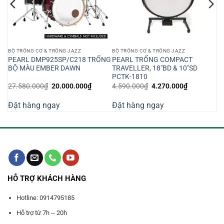
BỘ TRỐNG CƠ & TRỐNG JAZZ
BỘ TRỐNG CƠ & TRỐNG JAZZ
PEARL DMP925SP/C218 TRỐNG
PEARL TRỐNG COMPACT
BỘ MÀU EMBER DAWN
TRAVELLER, 18″BD & 10″SD
PCTK-1810
Giá
Giá
Giá
Giá
27.580.000
₫
20.000.000
₫
4.590.000
₫
4.270.000
₫
gốc
hiện
gốc
hiện
là:
tại
là:
tại
Đặt hàng ngay
Đặt hàng ngay
27.580.000₫.
là:
4.590.000₫.
là:
0.000₫.
20.000.000₫.
4.270.000₫
HỖ TRỢ KHÁCH HÀNG
Hotline: 0914795185
Hỗ trợ từ 7h -- 20h