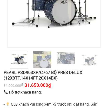
PEARL PSD903XP/C767 BỘ PRES DELUX
(12X8TT,14X14FT,20X14BX)
Giá
31.650.000
₫
Giá
₫
34.000.000
gốc
hiện
là:
tại
Hỗ trợ khách hàng:
34.000.000₫.
là:
31.650.000₫.
-
Quý khách vui lòng xem kỹ trước khi đặt hàng. Sản