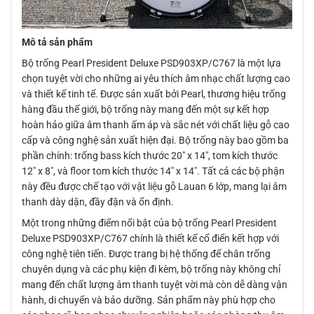
Mô tả sản phẩm
Bộ trống Pearl President Deluxe PSD903XP/C767 là một lựa
chọn tuyệt vời cho những ai yêu thích âm nhạc chất lượng cao
và thiết kế tinh tế. Được sản xuất bởi Pearl, thương hiệu trống
hàng đầu thế giới, bộ trống này mang đến một sự kết hợp
hoàn hảo giữa âm thanh ấm áp và sắc nét với chất liệu gỗ cao
cấp và công nghệ sản xuất hiện đại. Bộ trống này bao gồm ba
phần chính: trống bass kích thước 20″ x 14″, tom kích thước
12″ x 8″, và floor tom kích thước 14″ x 14″. Tất cả các bộ phận
này đều được chế tạo với vật liệu gỗ Lauan 6 lớp, mang lại âm
thanh dày dặn, đầy đặn và ổn định.
Một trong những điểm nổi bật của bộ trống Pearl President
Deluxe PSD903XP/C767 chính là thiết kế cổ điển kết hợp với
công nghệ tiên tiến. Được trang bị hệ thống đế chân trống
chuyên dụng và các phụ kiện đi kèm, bộ trống này không chỉ
mang đến chất lượng âm thanh tuyệt vời mà còn dễ dàng vận
hành, di chuyển và bảo dưỡng. Sản phẩm này phù hợp cho