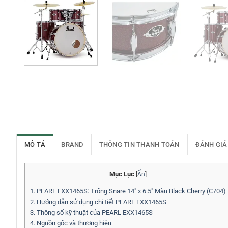
MÔ TẢ
BRAND
THÔNG TIN THANH TOÁN
ĐÁNH GIÁ
Mục Lục
[
Ẩn
]
1.
PEARL EXX1465S: Trống Snare 14″ x 6.5″ Màu Black Cherry (C704)
2.
Hướng dẫn sử dụng chi tiết PEARL EXX1465S
3.
Thông số kỹ thuật của PEARL EXX1465S
4.
Nguồn gốc và thương hiệu