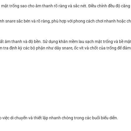
 mặt trống sao cho âm thanh rõ ràng và sắc nét. Điều chỉnh đều độ căng c
hanh snare sắc bén và rõ ràng, phù hợp với phong cách chơi nhanh hoặc c
 suất âm thanh và độ bền. Sử dụng khăn mềm lau sạch mặt trống và bề mặt
m tra định kỳ các bộ phận như dây snare, ốc vít và chốt của trống để đả
 việc di chuyển và thiết lập nhanh chóng trong các buổi biểu diễn.