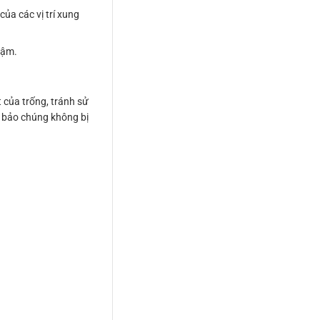
ủa các vị trí xung
hậm.
 của trống, tránh sử
m bảo chúng không bị