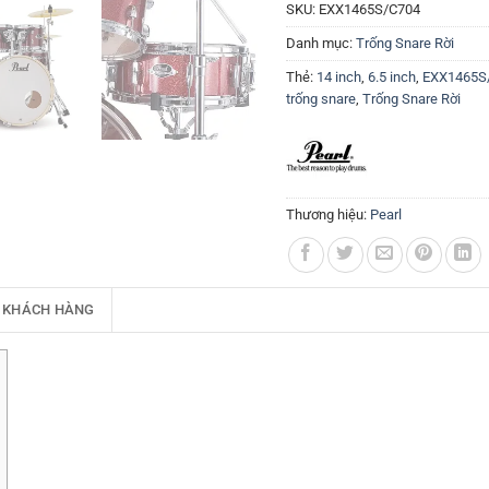
SKU:
EXX1465S/C704
Danh mục:
Trống Snare Rời
Thẻ:
14 inch
,
6.5 inch
,
EXX1465S
trống snare
,
Trống Snare Rời
Thương hiệu:
Pearl
 KHÁCH HÀNG