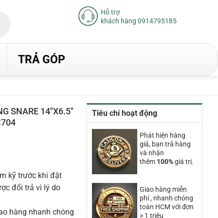
Hỗ trợ
khách hàng 0914795185
TRẢ GÓP
NG SNARE 14″X6.5″
Tiêu chí hoạt động
C704
iá
Phát hiện hàng
iện
giả, bạn trả hàng
ại
và nhận
à:
thêm
100%
giá trị.
.220.000₫.
m kỹ trước khi đặt
 đổi trả vì lý do
Giao hàng miễn
phí , nhanh chóng
toàn HCM với đơn
iao hàng nhanh chóng
> 1 triệu