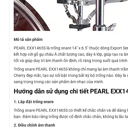
Mô tả sản phẩm
PEARL EXX1465S là trống snare 14″ x 6.5″ thuộc dòng Export Se
kết hợp với gỗ gụ châu Á chất lượng cao, dày 6 lớp, giúp tạo ra
tốt và giúp duy trì âm thanh ổn định, rõ ràng trong suốt quá trình
Trống snare PEARL EXX1465S không chỉ mang lại âm thanh trầm ấ
Cherry đẹp mắt, tạo sự nổi bật trong bất kỳ bộ trống nào. Đây l
sang trọng trong các sản phẩm âm nhạc của mình.
Hướng dẫn sử dụng chi tiết PEARL EXX
1. Lắp đặt trống snare
Trống snare PEARL EXX1465S có thiết kế chắc chắn và dễ dàng lắp
bạn. Đảm bảo rằng trống được cố định chắc chắn, không bị lắc lư
2. Điều chỉnh âm thanh