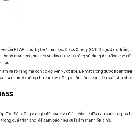
ries của PEARL, nổi bật với màu sắc Black Cherry (C704) độc đáo. Trống
 âm thanh mạnh mẽ, sắc nét và đầy đủ. Mặt trống sử dụng da trống cao cấp
 chơi.
m và rõ ràng mà còn có độ bền vượt trội. Bề mặt trống được hoàn thiện
à sự lựa chọn lý tưởng cho các tay trống muốn nâng cao hiệu suất âm nhạc
1465S
 đặt. Đặt trống vào giá đỡ snare và điều chỉnh chiều cao sao cho phù hợ
 trong quá trình chơi để đảm bảo hiệu suất âm thanh ổn định.