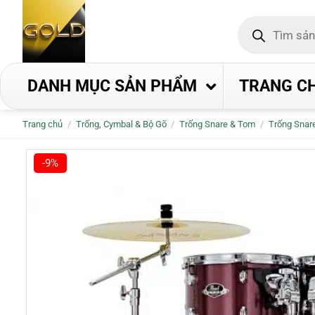
Bỏ
Tìm
qua
kiếm
nội
sản
phẩm
dung
DANH MỤC SẢN PHẨM
TRANG C
Trang chủ
/
Trống, Cymbal & Bộ Gõ
/
Trống Snare & Tom
/
Trống Snare
-9%