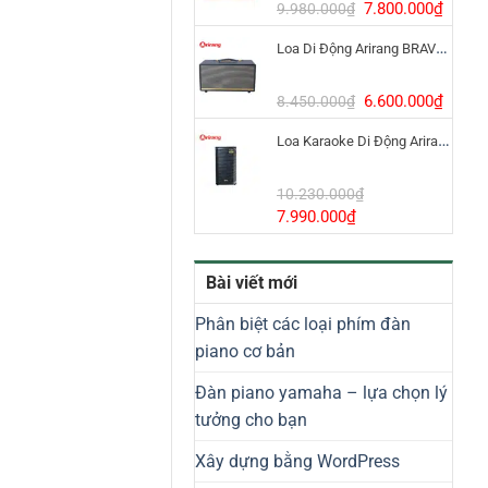
8.800.000₫.
Giá
Giá
7.800.000
₫
9.980.000
₫
gốc
hiện
Loa Di Động Arirang BRAVO 8 800W Có Micro
là:
tại
9.980.000₫.
là:
7.800
Giá
Giá
6.600.000
₫
8.450.000
₫
gốc
hiện
Loa Karaoke Di Động Arirang EDGE-X Model I
là:
tại
8.450.000₫.
là:
6.600
10.230.000
₫
Giá
Giá
7.990.000
₫
gốc
hiện
là:
tại
Bài viết mới
10.230.000₫.
là:
7.990.000₫.
Phân biệt các loại phím đàn
piano cơ bản
Đàn piano yamaha – lựa chọn lý
tưởng cho bạn
Xây dựng bằng WordPress