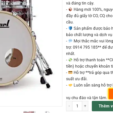
và đáng tin cậy.
-
Hàng mới 100%, nguyê
đầy đủ giấy tờ CO, CQ ch
cầu.
-
Sản phẩm được bảo h
bảo chất lượng và dịch vụ
-
Mọi thắc mắc vui lòng 
trợ: 0914 795 185** để đ
nhất.
-
Hỗ trợ thanh toán **
tiền) hoặc chuyển khoản ti
-
Hỗ trợ **trả góp qua th
suất ưu đãi.
-
Luôn sẵn sàng hỗ trợ 
vụ chu đáo và tận tâm.
PEARL EXX1465S TRỐNG SNA
Thêm v