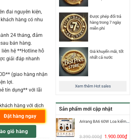
n đai nguyên kiện,
Được phép đổi trả
o khách hàng có nhu
hàng trong 7 ngày
miễn phí
ành 24 tháng, đảm
 sau bán hàng.
liên hệ **Hotline hỗ
Giá khuyến mãi, tốt
nhất cả nước
ược giải đáp nhanh
COD** (giao hàng nhận
ện lợi.
Xem thêm Hot sales
ẻ tín dụng** với lãi
khách hàng với dịch
Sản phẩm mới cập nhật
Đặt hàng ngay
Arirang BA6 60W Loa kiểm âm Bluetooth 5.3
RE 14"X6.5" MÀU BLACK CHERRY C704 số lượng
ào giỏ hàng
Giá
Giá
1.900.000
₫
3.390.000
₫