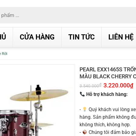
HỦ
CỬA HÀNG
TIN TỨC
LIÊN HỆ
 Rời
PEARL EXX1465S TRỐ
MÀU BLACK CHERRY 
Giá
3.220.000
₫
G
₫
3.540.000
gốc
h
là:
t
Hỗ trợ khách hàng:
3.540.000₫.
l
3
-
Quý khách vui lòng xe
hàng. Sản phẩm không được
không thích, không hợp.
-
Chúng tôi đảm bảo g