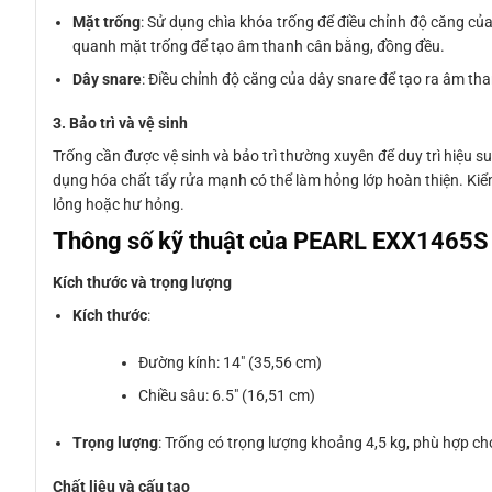
Mặt trống
: Sử dụng chìa khóa trống để điều chỉnh độ căng của
quanh mặt trống để tạo âm thanh cân bằng, đồng đều.
Dây snare
: Điều chỉnh độ căng của dây snare để tạo ra âm t
3. Bảo trì và vệ sinh
Trống cần được vệ sinh và bảo trì thường xuyên để duy trì hiệu
dụng hóa chất tẩy rửa mạnh có thể làm hỏng lớp hoàn thiện. Kiể
lỏng hoặc hư hỏng.
Thông số kỹ thuật của PEARL EXX1465S
Kích thước và trọng lượng
Kích thước
:
Đường kính: 14″ (35,56 cm)
Chiều sâu: 6.5″ (16,51 cm)
Trọng lượng
: Trống có trọng lượng khoảng 4,5 kg, phù hợp cho
Chất liệu và cấu tạo