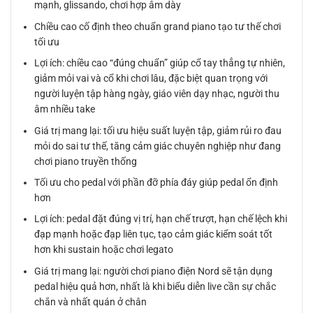
mạnh, glissando, chơi hợp âm dày
Chiều cao cố định theo chuẩn grand piano tạo tư thế chơi
tối ưu
Lợi ích: chiều cao “đúng chuẩn” giúp cổ tay thẳng tự nhiên,
giảm mỏi vai và cổ khi chơi lâu, đặc biệt quan trọng với
người luyện tập hàng ngày, giáo viên dạy nhạc, người thu
âm nhiều take
Giá trị mang lại: tối ưu hiệu suất luyện tập, giảm rủi ro đau
mỏi do sai tư thế, tăng cảm giác chuyên nghiệp như đang
chơi piano truyền thống
Tối ưu cho pedal với phần đỡ phía đáy giúp pedal ổn định
hơn
Lợi ích: pedal đặt đúng vị trí, hạn chế trượt, hạn chế lệch khi
đạp mạnh hoặc đạp liên tục, tạo cảm giác kiểm soát tốt
hơn khi sustain hoặc chơi legato
Giá trị mang lại: người chơi piano điện Nord sẽ tận dụng
pedal hiệu quả hơn, nhất là khi biểu diễn live cần sự chắc
chắn và nhất quán ở chân