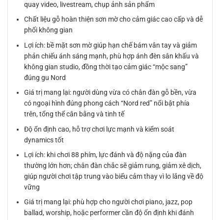
quay video, livestream, chụp ảnh sản phẩm
Chất liệu gỗ hoàn thiện sơn mờ cho cảm giác cao cấp và dễ
phối không gian
Lợi ích: bề mặt sơn mờ giúp hạn chế bám vân tay và giảm
phản chiếu ánh sáng mạnh, phù hợp ánh đèn sân khấu và
không gian studio, đồng thời tạo cảm giác “mộc sang”
đúng gu Nord
Giá trị mang lại: người dùng vừa có chân đàn gỗ bền, vừa
có ngoại hình đúng phong cách “Nord red” nổi bật phía
trên, tổng thể cân bằng và tinh tế
Độ ổn định cao, hỗ trợ chơi lực mạnh và kiểm soát
dynamics tốt
Lợi ích: khi chơi 88 phím, lực đánh và độ nặng của đàn
thường lớn hơn; chân đàn chắc sẽ giảm rung, giảm xê dịch,
giúp người chơi tập trung vào biểu cảm thay vì lo lắng về độ
vững
Giá trị mang lại: phù hợp cho người chơi piano, jazz, pop
ballad, worship, hoặc performer cần độ ổn định khi đánh