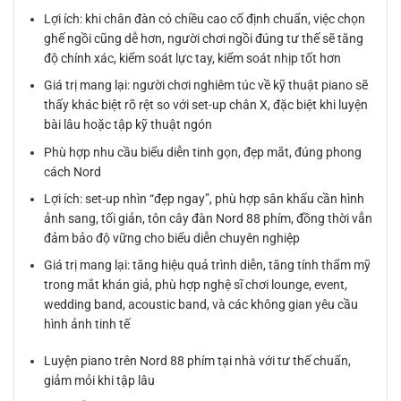
Lợi ích: khi chân đàn có chiều cao cố định chuẩn, việc chọn
ghế ngồi cũng dễ hơn, người chơi ngồi đúng tư thế sẽ tăng
độ chính xác, kiểm soát lực tay, kiểm soát nhịp tốt hơn
Giá trị mang lại: người chơi nghiêm túc về kỹ thuật piano sẽ
thấy khác biệt rõ rệt so với set-up chân X, đặc biệt khi luyện
bài lâu hoặc tập kỹ thuật ngón
Phù hợp nhu cầu biểu diễn tinh gọn, đẹp mắt, đúng phong
cách Nord
Lợi ích: set-up nhìn “đẹp ngay”, phù hợp sân khấu cần hình
ảnh sang, tối giản, tôn cây đàn Nord 88 phím, đồng thời vẫn
đảm bảo độ vững cho biểu diễn chuyên nghiệp
Giá trị mang lại: tăng hiệu quả trình diễn, tăng tính thẩm mỹ
trong mắt khán giả, phù hợp nghệ sĩ chơi lounge, event,
wedding band, acoustic band, và các không gian yêu cầu
hình ảnh tinh tế
Luyện piano trên Nord 88 phím tại nhà với tư thế chuẩn,
giảm mỏi khi tập lâu