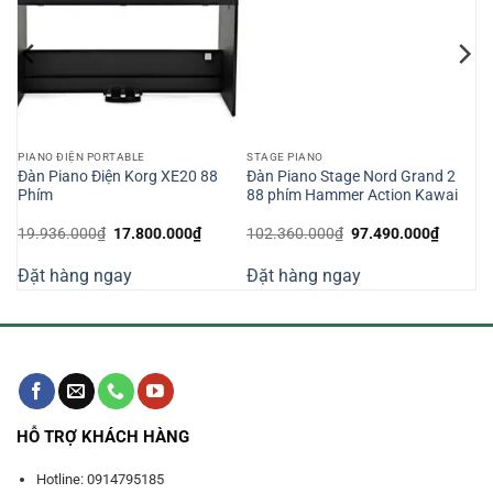
PIANO ĐIỆN PORTABLE
STAGE PIANO
Đàn Piano Điện Korg XE20 88
Đàn Piano Stage Nord Grand 2
Phím
88 phím Hammer Action Kawai
Giá
Giá
Giá
Giá
19.936.000
₫
17.800.000
₫
102.360.000
₫
97.490.000
₫
gốc
hiện
gốc
hiện
là:
tại
là:
tại
Đặt hàng ngay
Đặt hàng ngay
19.936.000₫.
là:
102.360.000₫.
là:
17.800.000₫.
97.490.
HỖ TRỢ KHÁCH HÀNG
Hotline: 0914795185