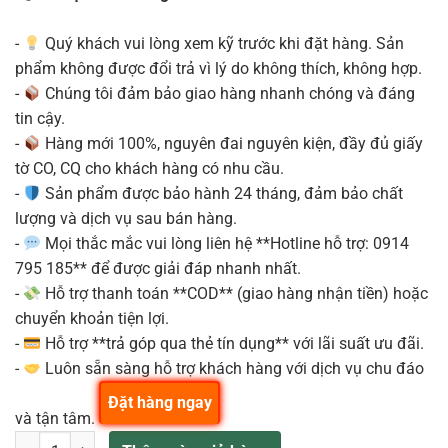
16.430.000₫.
là:
15.650.000₫.
-
Quý khách vui lòng xem kỹ trước khi đặt hàng. Sản
phẩm không được đổi trả vì lý do không thích, không hợp.
-
Chúng tôi đảm bảo giao hàng nhanh chóng và đáng
tin cậy.
-
Hàng mới 100%, nguyên đai nguyên kiện, đầy đủ giấy
tờ CO, CQ cho khách hàng có nhu cầu.
-
Sản phẩm được bảo hành 24 tháng, đảm bảo chất
lượng và dịch vụ sau bán hàng.
-
Mọi thắc mắc vui lòng liên hệ **Hotline hỗ trợ: 0914
795 185** để được giải đáp nhanh nhất.
-
Hỗ trợ thanh toán **COD** (giao hàng nhận tiền) hoặc
chuyển khoản tiện lợi.
-
Hỗ trợ **trả góp qua thẻ tín dụng** với lãi suất ưu đãi.
-
Luôn sẵn sàng hỗ trợ khách hàng với dịch vụ chu đáo
Đặt hàng ngay
và tận tâm.
Chân Đàn Nord Wood Keyboard Stand gỗ cho đa số Nord 88 phím số 