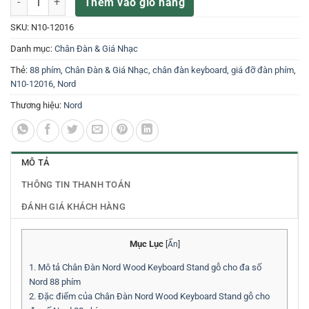
Thêm vào giỏ hàng
SKU:
N10-12016
Danh mục:
Chân Đàn & Giá Nhạc
Thẻ:
88 phím
,
Chân Đàn & Giá Nhạc
,
chân đàn keyboard
,
giá đỡ đàn phím
,
N10-12016
,
Nord
Thương hiệu:
Nord
MÔ TẢ
THÔNG TIN THANH TOÁN
ĐÁNH GIÁ KHÁCH HÀNG
Mục Lục
[
Ẩn
]
1.
Mô tả Chân Đàn Nord Wood Keyboard Stand gỗ cho đa số
Nord 88 phím
2.
Đặc điểm của Chân Đàn Nord Wood Keyboard Stand gỗ cho