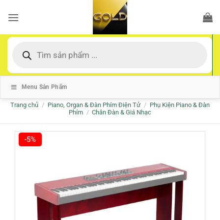
Bỏ
qua
nội
dung
Tìm
kiếm
sản
phẩm
Menu Sản Phẩm
Trang chủ
/
Piano, Organ & Đàn Phím Điện Tử
/
Phụ Kiện Piano & Đàn
Phím
/
Chân Đàn & Giá Nhạc
-5%