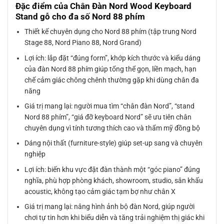
Đặc điểm của Chân Đàn Nord Wood Keyboard
Stand gỗ cho đa số Nord 88 phím
Thiết kế chuyên dụng cho Nord 88 phím (tập trung Nord
Stage 88, Nord Piano 88, Nord Grand)
Lợi ích: lắp đặt “đúng form”, khớp kích thước và kiểu dáng
của đàn Nord 88 phím giúp tổng thể gọn, liền mạch, hạn
chế cảm giác chông chênh thường gặp khi dùng chân đa
năng
Giá trị mang lại: người mua tìm “chân đàn Nord”, “stand
Nord 88 phím”, “giá đỡ keyboard Nord” sẽ ưu tiên chân
chuyên dụng vì tính tương thích cao và thẩm mỹ đồng bộ
Dáng nội thất (furniture-style) giúp set-up sang và chuyên
nghiệp
Lợi ích: biến khu vực đặt đàn thành một “góc piano” đúng
nghĩa, phù hợp phòng khách, showroom, studio, sân khấu
acoustic, không tạo cảm giác tạm bợ như chân X
Giá trị mang lại: nâng hình ảnh bộ đàn Nord, giúp người
chơi tự tin hơn khi biểu diễn và tăng trải nghiệm thị giác khi