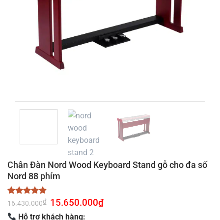
Chân Đàn Nord Wood Keyboard Stand gỗ cho đa số
Nord 88 phím
Giá
15.650.000
₫
Giá
₫
4.86
7
trên 5
16.430.000
gốc
hiện
dựa trên
là:
tại
Hỗ trợ khách hàng:
đánh giá