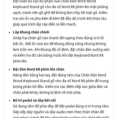
Đặt toàn bộ các bộ phận của Chân Đàn Nord Wood
Keyboard Stand gỗ cho đa số Nord 88 phím lên mặt phẳng
sạch, tránh nền gồ ghề để không làm trầy bề mặt gỗ. Kiểm
tra các ốc và phụ kiện đi kèm đã đầy đủ trước khi thao tác,
giúp quá trình lắp ráp diễn ra liền mạch.
Lắp khung chân chính
Ghép hai chân gỗ vào thanh đỡ ngang theo đúng vị trí lỗ
bắt ốc. Siết ốc vừa lực để khung đứng vững nhưng không
làm trờn ren. Khi khung đã cố định, đặt chân đàn xuống sàn
và kiểm tra độ cân bằng trước khi đặt keyboard Nord 88
phím lên.
Đặt đàn Nord 88 phím lên chân
Nâng đàn bằng hai tay, đặt đúng tâm của Chân Đàn Nord
Wood Keyboard Stand gỗ cho đa số Nord 88 phím để trọng
lượng phân bổ đều. Kiểm tra các điểm tiếp xúc giữa đàn và
chân phải khớp, không bị lệch về một phía.
Bố trí pedal và dây kết nối
Sử dụng tấm đỡ phía đáy để đặt pedal đúng vị trí trung tâm.
Sắp xếp dây nguồn và dây audio men theo thân chân để
gọn gàng, tránh để dây căng hoặc vướng vào chân khi ngồi