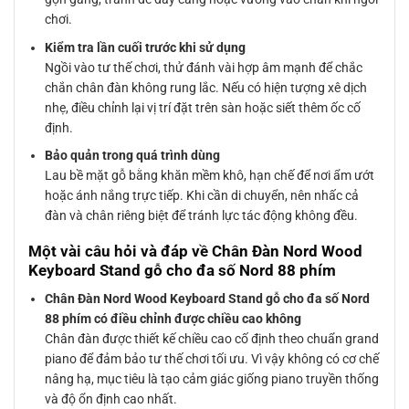
chơi.
Kiểm tra lần cuối trước khi sử dụng
Ngồi vào tư thế chơi, thử đánh vài hợp âm mạnh để chắc
chắn chân đàn không rung lắc. Nếu có hiện tượng xê dịch
nhẹ, điều chỉnh lại vị trí đặt trên sàn hoặc siết thêm ốc cố
định.
Bảo quản trong quá trình dùng
Lau bề mặt gỗ bằng khăn mềm khô, hạn chế để nơi ẩm ướt
hoặc ánh nắng trực tiếp. Khi cần di chuyển, nên nhấc cả
đàn và chân riêng biệt để tránh lực tác động không đều.
Một vài câu hỏi và đáp về Chân Đàn Nord Wood
Keyboard Stand gỗ cho đa số Nord 88 phím
Chân Đàn Nord Wood Keyboard Stand gỗ cho đa số Nord
88 phím có điều chỉnh được chiều cao không
Chân đàn được thiết kế chiều cao cố định theo chuẩn grand
piano để đảm bảo tư thế chơi tối ưu. Vì vậy không có cơ chế
nâng hạ, mục tiêu là tạo cảm giác giống piano truyền thống
và độ ổn định cao nhất.