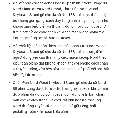
Khi kết hợp với các dòng Nord 88 phím như Nord Stage 88,
Nord Piano 88 và Nord Grand, Chân Đàn Nord Wood
Keyboard Stand gỗ cho đa số Nord 88 phím tạo thành một
bộ khung gọn gàng, sạch dây, tăng tính chuyên nghiệp cho
không gian biểu diễn và thu âm, đồng thời giúp người chơi
tự tin hơn về độ chắc chắn khi đánh mạnh, chơi dynamic
lớn, hoặc dùng pedal thường xuyên
Với chất liệu gỗ hoàn thiện sơn mờ, Chân Đàn Nord Wood
Keyboard Stand gỗ cho đa số Nord 88 phím hướng đến
người dùng yêu cầu thẩm mỹ cao, muốn set-up Nord theo
kiểu “đàn piano đặt phòng khách” thay vì phong cách chân
X truyền thống, vừa bền bỉ vừa đẹp mắt, dễ phối với nội thất
hiện đại lẫn studio
Chân Đàn Nord Wood Keyboard Stand gỗ cho đa số Nord
88 phím cũng được tối ưu cho trải nghiệm pedal khi có tấm
đỡ ở phần đáy, giúp bố trí pedal gọn, đúng vị trí bàn chân,
hạn chế xê dịch trong lúc chơi, rất phù hợp người dùng
Nord thường xuyên sử dụng pedal để giữ tiếng, half-
pedaling hoặc kiểm soát biểu cảm