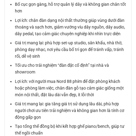
Bố cục gọn gàng, hỗ trợ quản lý dây và không gian chân tốt
hơn
Lợi ích: chân đàn dạng nội thất thường giúp vùng dưới đàn
thoáng và sạch hơn, giảm vướng víu dây nguồn, dây audio,
dây pedal, tạo cảm giác chuyên nghiệp khi nhìn trực diện
Giá trị mang lại: phù hợp set-up studio, sân khấu, nhà thờ,
phòng dạy nhạc, nơi yêu cầu bố trí gọn để tránh vấp, tránh
rối, dễ vệ sinh
Tối ưu cho trải nghiệm “đàn đặt cố định” tại nhà và
showroom
Lợi ích: với người mua Nord 88 phím để đặt phòng khách
hoặc phòng làm việc, chân đàn gỗ tạo cảm giác giống một
món nội thất, đặt lâu dài vẫn đẹp, ít lỗi thời
Giá trị mang lại: gia tăng giá trị sử dụng lâu dài, phù hợp
người chơi ưu tiên trải nghiệm và không gian hơn là tính cơ
động gấp gọn
Tạo tổng thể đồng bộ khi kết hợp ghế piano/bench, giúp tư
thế ngồi chuẩn