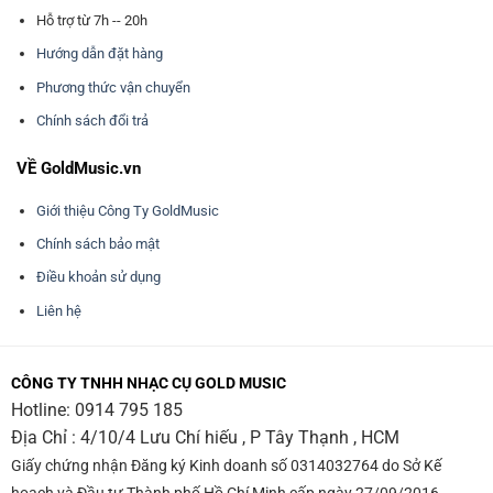
Hỗ trợ từ 7h -- 20h
Hướng dẫn đặt hàng
Phương thức vận chuyển
Chính sách đổi trả
VỀ GoldMusic.vn
Giới thiệu Công Ty GoldMusic
Chính sách bảo mật
Điều khoản sử dụng
Liên hệ
CÔNG TY TNHH NHẠC CỤ GOLD MUSIC
Hotline:
0914 795 185
Địa Chỉ : 4/10/4 Lưu Chí hiếu , P Tây Thạnh , HCM
Giấy chứng nhận Đăng ký Kinh doanh số 0314032764 do Sở Kế
hoạch và Đầu tư Thành phố Hồ Chí Minh cấp ngày 27/09/2016