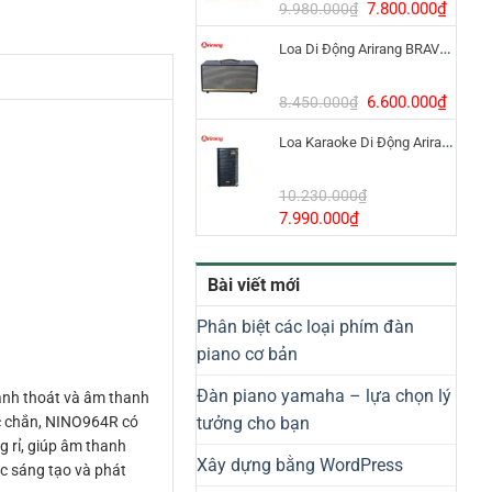
8.800.000₫.
Giá
Giá
7.800.000
₫
9.980.000
₫
gốc
hiện
Loa Di Động Arirang BRAVO 8 800W Có Micro
là:
tại
9.980.000₫.
là:
7.800
Giá
Giá
6.600.000
₫
8.450.000
₫
gốc
hiện
Loa Karaoke Di Động Arirang EDGE-X Model I
là:
tại
8.450.000₫.
là:
6.600
10.230.000
₫
Giá
Giá
7.990.000
₫
gốc
hiện
là:
tại
Bài viết mới
10.230.000₫.
là:
7.990.000₫.
Phân biệt các loại phím đàn
piano cơ bản
Đàn piano yamaha – lựa chọn lý
anh thoát và âm thanh
tưởng cho bạn
ắc chắn, NINO964R có
 rỉ, giúp âm thanh
Xây dựng bằng WordPress
ức sáng tạo và phát