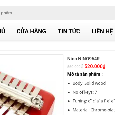
HỦ
CỬA HÀNG
TIN TỨC
LIÊN HỆ
Nino NINO964R
Giá
520.000
₫
Giá
₫
560.000
gốc
hiện
là:
tại
Mô tả sản phẩm :
560.000₫.
là:
520.0
Body: Solid wood
No of keys: 7
Tuning: c’’ c’ a’ a f’ e’ e’’
Material: Chrome-plat