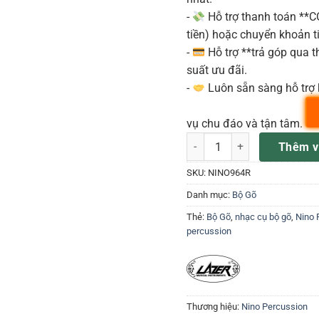
-
Hỗ trợ thanh toán **
tiền) hoặc chuyển khoản ti
-
Hỗ trợ **trả góp qua th
suất ưu đãi.
-
Luôn sẵn sàng hỗ trợ 
vụ chu đáo và tận tâm.
Nino NINO964R số lượng
Thêm v
SKU:
NINO964R
Danh mục:
Bộ Gõ
Thẻ:
Bộ Gõ
,
nhạc cụ bộ gõ
,
Nino 
percussion
Thương hiệu:
Nino Percussion