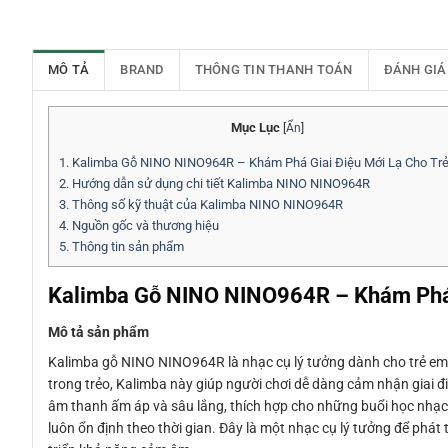
MÔ TẢ
BRAND
THÔNG TIN THANH TOÁN
ĐÁNH GIÁ
Mục Lục
[
Ẩn
]
1.
Kalimba Gỗ NINO NINO964R – Khám Phá Giai Điệu Mới Lạ Cho Tr
2.
Hướng dẫn sử dụng chi tiết Kalimba NINO NINO964R
3.
Thông số kỹ thuật của Kalimba NINO NINO964R
4.
Nguồn gốc và thương hiệu
5.
Thông tin sản phẩm
Kalimba Gỗ NINO NINO964R – Khám Phá 
Mô tả sản phẩm
Kalimba gỗ NINO NINO964R là nhạc cụ lý tưởng dành cho trẻ em
trong trẻo, Kalimba này giúp người chơi dễ dàng cảm nhận giai 
âm thanh ấm áp và sâu lắng, thích hợp cho những buổi học nhạc
luôn ổn định theo thời gian. Đây là một nhạc cụ lý tưởng để phát