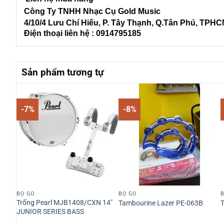
Công Ty TNHH Nhạc Cụ Gold Music
4/10/4 L
ưu Chí Hiếu, P. Tây Thạnh
, Q.Tân Phú, TPH
Điện thoại liên hệ : 0914795185
Sản phẩm tương tự
-7%
-8%
BỘ GÕ
BỘ GÕ
Trống Pearl MJB1408/CXN 14″
Tambourine Lazer PE-063B
T
JUNIOR SERIES BASS