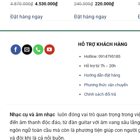
á
Giá
Giá
Giá
Giá
4.870.000
₫
4.530.000
₫
240.000
₫
220.000
₫
n
gốc
hiện
gốc
hiện
là:
tại
là:
tại
Đặt hàng ngay
Đặt hàng ngay
4.870.000₫.
là:
240.000₫.
là:
250.000₫.
4.530.000₫.
220.000₫.
HỖ TRỢ KHÁCH HÀNG
Hotline: 0914795185
Hỗ trợ từ 7h -- 20h
Hướng dẫn đặt hàng
Phương thức vận chuyển
Chính sách đổi trả
Nhạc cụ và âm nhạc
luôn đóng vai trò quan trọng trong vi
đến âm thanh độc đáo, từ đàn guitar với âm vang sâu lắng
ngôn ngữ toàn cầu mà còn là phương tiện giúp con người giả
và đôi khi là cả nỗi buồn.