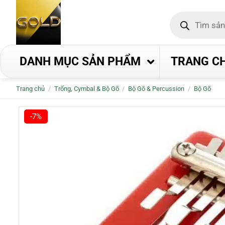
Bỏ
Tìm
qua
kiếm
nội
sản
phẩm
dung
DANH MỤC SẢN PHẨM
TRANG C
Trang chủ
/
Trống, Cymbal & Bộ Gõ
/
Bộ Gõ & Percussion
/
Bộ Gõ
-7%