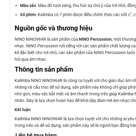
Màu sắc
: Màu đỏ tươi sáng, thu hút sự chú ý của trẻ nhỏ, đồ
Số phím
: Kalimba có 7 phím được điều chỉnh theo các nốt c’’, c’,
Nguồn gốc và thương hiệu
NINO NINO964R là sản phẩm của
NINO Percussion
, một thương
nhạc. NINO Percussion nổi tiếng với các sản phẩm chất lượng cao,
kế đặc biệt cho trẻ nhỏ, các sản phẩm của NINO Percussion luôn
hỏi qua âm nhạc.
Thông tin sản phẩm
Kalimba NINO NINO964R là công cụ tuyệt vời cho giáo dục âm nhạ
nhàng và cấu trúc dễ sử dụng, sản phẩm này không chỉ giúp phát 
nhỏ gọn, màu sắc bắt mắt và âm thanh trong trẻo giúp Kalimba 
nhân. Đây là lựa chọn hoàn hảo để khơi dậy đam mê âm nhạc ch
Kết luận
Kalimba NINO NINO964R là lựa chọn tuyệt vời cho những ai yêu t
trong trẻo và dễ sử dụng, sản phẩm này sẽ là người bạn đồng hà
Liên hệ mua hàng