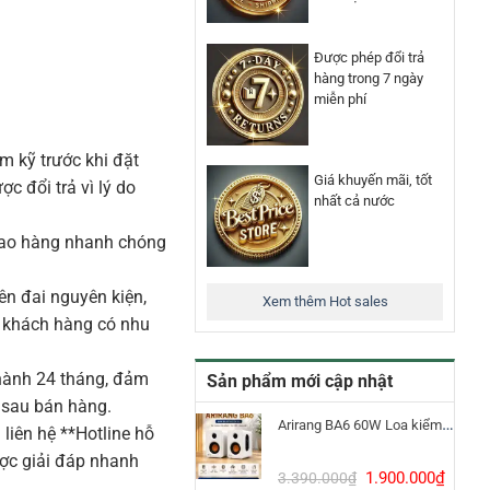
Được phép đổi trả
hàng trong 7 ngày
miễn phí
m kỹ trước khi đặt
Giá khuyến mãi, tốt
 đổi trả vì lý do
nhất cả nước
iao hàng nhanh chóng
n đai nguyên kiện,
Xem thêm Hot sales
o khách hàng có nhu
ành 24 tháng, đảm
Sản phẩm mới cập nhật
 sau bán hàng.
Arirang BA6 60W Loa kiểm âm Bluetooth 5.3
liên hệ **Hotline hỗ
ược giải đáp nhanh
Giá
Giá
1.900.000
₫
3.390.000
₫