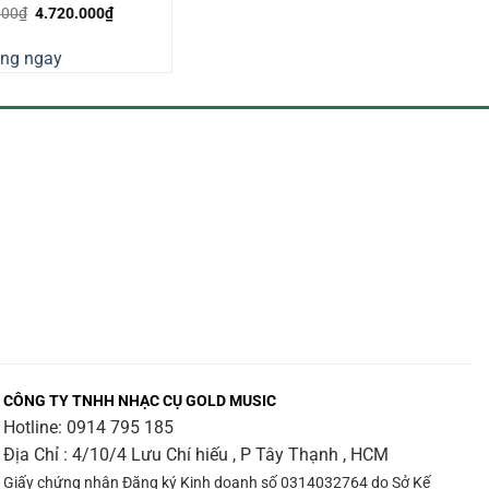
Giá
Giá
000
₫
4.720.000
₫
gốc
hiện
là:
tại
àng ngay
5.070.000₫.
là:
4.720.000₫.
CÔNG TY TNHH NHẠC CỤ GOLD MUSIC
Hotline:
0914 795 185
Địa Chỉ : 4/10/4 Lưu Chí hiếu , P Tây Thạnh , HCM
Giấy chứng nhận Đăng ký Kinh doanh số 0314032764 do Sở Kế