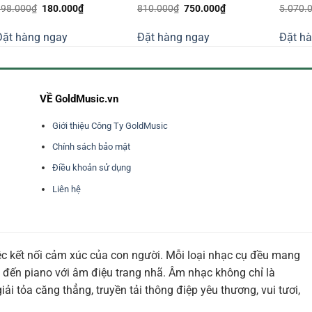
Giá
Giá
Giá
Giá
198.000
₫
180.000
₫
810.000
₫
750.000
₫
5.070.
gốc
hiện
gốc
hiện
là:
tại
là:
tại
Đặt hàng ngay
Đặt hàng ngay
Đặt h
198.000₫.
là:
810.000₫.
là:
180.000₫.
750.000₫.
VỀ GoldMusic.vn
Giới thiệu Công Ty GoldMusic
Chính sách bảo mật
Điều khoản sử dụng
Liên hệ
ệc kết nối cảm xúc của con người. Mỗi loại nhạc cụ đều mang
 đến piano với âm điệu trang nhã. Âm nhạc không chỉ là
i tỏa căng thẳng, truyền tải thông điệp yêu thương, vui tươi,