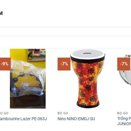
CM
-9%
-7%
-7%
BỘ GÕ
BỘ GÕ
BỘ GÕ
Trống 
ambourine Lazer PE-063J
Nino NINO-EMDJ-SU
JUNIOR