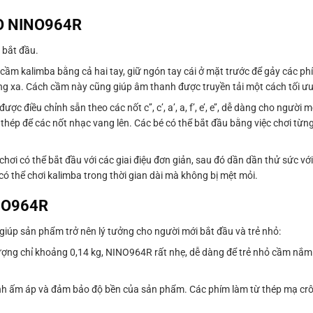
NO NINO964R
 bắt đầu.
n cầm kalimba bằng cả hai tay, giữ ngón tay cái ở mặt trước để gảy các ph
g xa. Cách cầm này cũng giúp âm thanh được truyền tải một cách tối ưu
 điều chỉnh sẵn theo các nốt c’’, c’, a’, a, f’, e’, e’’, dễ dàng cho người 
thép để các nốt nhạc vang lên. Các bé có thể bắt đầu bằng việc chơi từn
 chơi có thể bắt đầu với các giai điệu đơn giản, sau đó dần dần thử sức vớ
ó thể chơi kalimba trong thời gian dài mà không bị mệt mỏi.
INO964R
iúp sản phẩm trở nên lý tưởng cho người mới bắt đầu và trẻ nhỏ:
 lượng chỉ khoảng 0,14 kg, NINO964R rất nhẹ, dễ dàng để trẻ nhỏ cầm nắm 
anh ấm áp và đảm bảo độ bền của sản phẩm. Các phím làm từ thép mạ crô