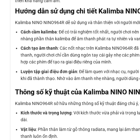
triển khả năng cảm âm.
Hướng dẫn sử dụng chi tiết Kalimba NI
Kalimba NINO NINO964R dễ sử dụng và thân thiện với người mới
Cách cầm kalimba
: Để có trải nghiệm tốt nhất, người chơi nê
nhàng phần thân kalimba để âm thanh phát ra tự nhiên và van
Cách tạo âm thanh
: Các nốt nhạc trên Kalimba NINO964R đã được
thanh, người chơi chỉ cần dùng ngón tay cái gảy nhẹ các phím 
hợp các phím để tạo ra giai điệu riêng của mình.
Luyện tập giai điệu đơn giản
: Để làm quen với nhạc cụ, người
khi đã thành thạo. Nhờ vào âm thanh nhẹ nhàng, người dùng c
Thông số kỹ thuật của Kalimba NINO N
Kalimba NINO964R sở hữu những thông số kỹ thuật đáng chú ý, g
Kích thước và trọng lượng
: Với kích thước vừa phải và trọng
dài.
Vật liệu
: Phần thân làm từ gỗ thông radiata, mang lại âm th
thanh luôn ổn định.