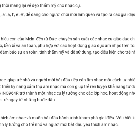
ng thời mang lại vẻ đẹp thẩm mỹ cho nhạc cụ.
 a’, a, f’, e’, e’’, dễ dàng cho người chơi mới làm quen và tạo ra các giai đi
 hiệu con của Meinl đến từ Đức, chuyên sản xuất các nhạc cụ giáo dục ch
 bền bỉ và an toàn, phù hợp với các hoạt động giáo dục âm nhạc trên toà
 đảm bảo sự an toàn, tính thẩm mỹ và dễ sử dụng, tạo điều kiện cho trẻ 
c, giúp trẻ nhỏ và người mới bắt đầu tiếp cận âm nhạc một cách tự nhi
triển kỹ năng cảm thụ âm nhạc mà còn giúp trẻ rèn luyện khả năng tư du
NINO964R trở thành một nhạc cụ lý tưởng cho các lớp học, hoạt động nh
o trẻ ngay từ những bước đầu.
hích âm nhạc và muốn bắt đầu hành trình khám phá giai điệu. Với thiết 
nh lý tưởng cho trẻ nhỏ và người mới bắt đầu yêu thích âm nhạc.