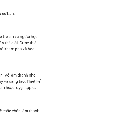
ệu cơ bản.
o trẻ em và người học
n thế giới. Được thiết
nhỏ khám phá và học
ên. Với âm thanh nhẹ
y và sáng tạo. Thiết kế
óm hoặc luyện tập cá
kế chắc chắn, âm thanh