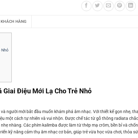
 KHÁCH HÀNG
ẻ Nhỏ
Giai Điệu Mới Lạ Cho Trẻ Nhỏ
 và người mới bắt đầu muốn khám phá âm nhạc. Với thiết kế gọn nhẹ, th
điệu một cách tự nhiên và vui nhộn. Được chế tác từ gỗ thông radiata ch
 nhẹ nhàng. Các phím kalimba được làm từ thép mạ crôm, bền bỉ và chống
 triển kỹ năng cảm thụ âm nhạc cơ bản, giúp trẻ vừa học vừa chơi, thỏa s