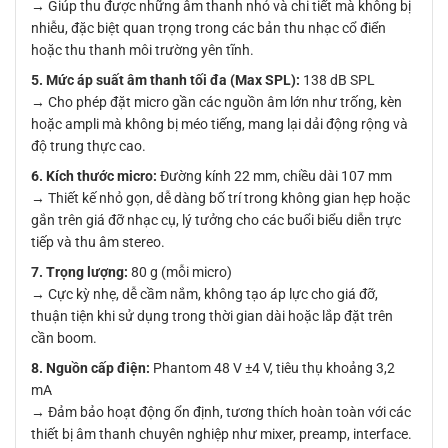
→ Giúp thu được những âm thanh nhỏ và chi tiết mà không bị
nhiễu, đặc biệt quan trọng trong các bản thu nhạc cổ điển
hoặc thu thanh môi trường yên tĩnh.
5. Mức áp suất âm thanh tối đa (Max SPL):
138 dB SPL
→ Cho phép đặt micro gần các nguồn âm lớn như trống, kèn
hoặc ampli mà không bị méo tiếng, mang lại dải động rộng và
độ trung thực cao.
6. Kích thước micro:
Đường kính 22 mm, chiều dài 107 mm
→ Thiết kế nhỏ gọn, dễ dàng bố trí trong không gian hẹp hoặc
gắn trên giá đỡ nhạc cụ, lý tưởng cho các buổi biểu diễn trực
tiếp và thu âm stereo.
7. Trọng lượng:
80 g (mỗi micro)
→ Cực kỳ nhẹ, dễ cầm nắm, không tạo áp lực cho giá đỡ,
thuận tiện khi sử dụng trong thời gian dài hoặc lắp đặt trên
cần boom.
8. Nguồn cấp điện:
Phantom 48 V ±4 V, tiêu thụ khoảng 3,2
mA
→ Đảm bảo hoạt động ổn định, tương thích hoàn toàn với các
thiết bị âm thanh chuyên nghiệp như mixer, preamp, interface.