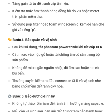
Tăng gain từ từ để tránh clip tín hiệu.
Kiểm tra mức âm thanh bằng đồng hồ đo VU hoặc meter
trên phần mềm thu.
Sử dụng pop filter hoặc foam windscreen đi kèm để hạn chế
gió và tiếng “p”.
Bước 4: Bảo quản và vệ sinh
Sau khi sử dụng,
tắt phantom power trước khi rút cáp XLR
.
Cất micro vào hộp gỗ hoặc túi chống ẩm có sẵn trong bộ
sản phẩm.
Không để micro gần nguồn nhiệt, độ ẩm cao hoặc nơi có
bụi bẩn.
Thường xuyên kiểm tra đầu connector XLR và vệ sinh nhẹ
bằng chổi mềm để tránh oxy hóa.
Bước 5: Bảo dưỡng định kỳ
Không tự tháo rời micro để tránh ảnh hưởng màng capsule.
Nếu cần vệ sinh sâu, nên gửi đến trung tâm bảo hành hoặc