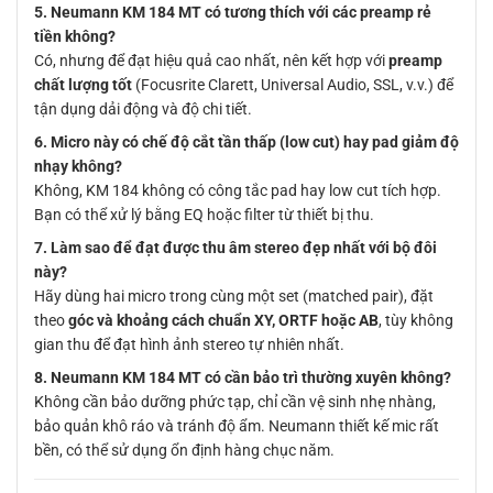
5. Neumann KM 184 MT có tương thích với các preamp rẻ
tiền không?
Có, nhưng để đạt hiệu quả cao nhất, nên kết hợp với
preamp
chất lượng tốt
(Focusrite Clarett, Universal Audio, SSL, v.v.) để
tận dụng dải động và độ chi tiết.
6. Micro này có chế độ cắt tần thấp (low cut) hay pad giảm độ
nhạy không?
Không, KM 184 không có công tắc pad hay low cut tích hợp.
Bạn có thể xử lý bằng EQ hoặc filter từ thiết bị thu.
7. Làm sao để đạt được thu âm stereo đẹp nhất với bộ đôi
này?
Hãy dùng hai micro trong cùng một set (matched pair), đặt
theo
góc và khoảng cách chuẩn XY, ORTF hoặc AB
, tùy không
gian thu để đạt hình ảnh stereo tự nhiên nhất.
8. Neumann KM 184 MT có cần bảo trì thường xuyên không?
Không cần bảo dưỡng phức tạp, chỉ cần vệ sinh nhẹ nhàng,
bảo quản khô ráo và tránh độ ẩm. Neumann thiết kế mic rất
bền, có thể sử dụng ổn định hàng chục năm.