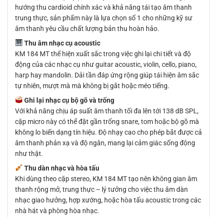
hướng thu cardioid chính xác và khả năng tái tạo âm thanh
trung thực, sản phẩm này là lựa chọn số 1 cho những kỹ sư
âm thanh yêu cầu chất lượng bản thu hoàn hảo.
Thu âm nhạc cụ acoustic
KM 184 MT thể hiện xuất sắc trong việc ghi lại chi tiết và độ
động của các nhạc cụ như guitar acoustic, violin, cello, piano,
harp hay mandolin. Dải tần đáp ứng rộng giúp tái hiện âm sắc
tự nhiên, mượt mà mà không bị gắt hoặc méo tiếng.
Ghi lại nhạc cụ bộ gõ và trống
Với khả năng chịu áp suất âm thanh tối đa lên tới 138 dB SPL,
cặp micro này có thể đặt gần trống snare, tom hoặc bộ gõ mà
không lo biến dạng tín hiệu. Độ nhạy cao cho phép bắt được cả
âm thanh phản xạ và độ ngân, mang lại cảm giác sống động
như thật.
Thu dàn nhạc và hòa tấu
Khi dùng theo cặp stereo, KM 184 MT tạo nên không gian âm
thanh rộng mở, trung thực – lý tưởng cho việc thu âm dàn
nhạc giao hưởng, hợp xướng, hoặc hòa tấu acoustic trong các
nhà hát và phòng hòa nhạc.