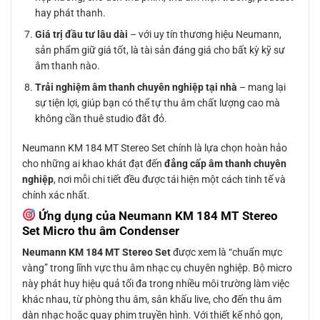
hay phát thanh.
Giá trị đầu tư lâu dài
– với uy tín thương hiệu Neumann,
sản phẩm giữ giá tốt, là tài sản đáng giá cho bất kỳ kỹ sư
âm thanh nào.
Trải nghiệm âm thanh chuyên nghiệp tại nhà
– mang lại
sự tiện lợi, giúp bạn có thể tự thu âm chất lượng cao mà
không cần thuê studio đắt đỏ.
Neumann KM 184 MT Stereo Set chính là lựa chọn hoàn hảo
cho những ai khao khát đạt đến
đẳng cấp âm thanh chuyên
nghiệp
, nơi mỗi chi tiết đều được tái hiện một cách tinh tế và
chính xác nhất.
Ứng dụng của Neumann KM 184 MT Stereo
Set Micro thu âm Condenser
Neumann KM 184 MT Stereo Set
được xem là “chuẩn mực
vàng” trong lĩnh vực thu âm nhạc cụ chuyên nghiệp. Bộ micro
này phát huy hiệu quả tối đa trong nhiều môi trường làm việc
khác nhau, từ phòng thu âm, sân khấu live, cho đến thu âm
dàn nhạc hoặc quay phim truyền hình. Với thiết kế nhỏ gọn,