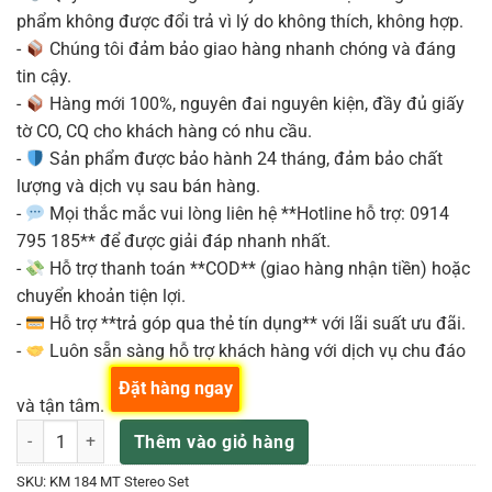
phẩm không được đổi trả vì lý do không thích, không hợp.
-
Chúng tôi đảm bảo giao hàng nhanh chóng và đáng
tin cậy.
-
Hàng mới 100%, nguyên đai nguyên kiện, đầy đủ giấy
tờ CO, CQ cho khách hàng có nhu cầu.
-
Sản phẩm được bảo hành 24 tháng, đảm bảo chất
lượng và dịch vụ sau bán hàng.
-
Mọi thắc mắc vui lòng liên hệ **Hotline hỗ trợ: 0914
795 185** để được giải đáp nhanh nhất.
-
Hỗ trợ thanh toán **COD** (giao hàng nhận tiền) hoặc
chuyển khoản tiện lợi.
-
Hỗ trợ **trả góp qua thẻ tín dụng** với lãi suất ưu đãi.
-
Luôn sẵn sàng hỗ trợ khách hàng với dịch vụ chu đáo
Đặt hàng ngay
và tận tâm.
Neumann KM 184 MT Stereo Set Micro thu âm Condenser số lượng
Thêm vào giỏ hàng
SKU:
KM 184 MT Stereo Set