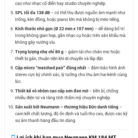
cao như nhạc cổ điển hay studio chuyên nghiệp.
SPL tối đa 138 dB
– có thể thu được nguồn âm mạnh như
trống, kèn đồng, hoặc piano lớn mà không bị méo tiếng.
Kích thước nhỏ gọn (Ø 22 mm x 107 mm)
– dễ dàng bố trí
trong không gian hẹp, gần nhạc cụ hoặc trên sân khấu mà
không gây vướng víu.
Trọng lượng nhẹ chỉ 80 g
– giảm tải cho chân mic hoặc
thiết bị gắn, thuận tiện khi di chuyển và lắp đặt.
Cặp micro “matched pair” đồng nhất
– đảm bảo hình ảnh
stereo cực kỳ chính xác, lý tưởng cho thu âm hai kênh cùng
lúc.
Thiết kế vỏ nhôm cao cấp sơn đen mờ
– bền bỉ, chống
nhiễu điện từ và tăng tính thẩm mỹ chuyên nghiệp.
Sản xuất bởi Neumann – thương hiệu Đức danh tiếng
–
cam kết chất lượng, độ ổn định và tuổi thọ cao, được các kỹ
sư âm thanh hàng đầu tin dùng.
Lợi ích khi bạn mua Neumann KM 184 MT