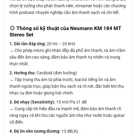
chọn lý tưởng cho phát thanh viên, streamer hoặc các chương
trình podcast chuyên nghiệp cần âm thanh sạch và chi tiết.
Thông số kỹ thuật của Neumann KM 184 MT
Stereo Set
1. Dải tần đáp ứng:
20 Hz – 20 kHz
→ Cho phép micro ghi nhận đầy đủ phổ âm thanh, từ âm trầm
sâu đến âm cao sáng, đảm bảo âm thanh tự nhiên và trung
thực nhất.
2. Hướng thu:
Cardioid (đơn hướng)
→ Tập trung thu âm từ phía trước, loại bỏ tiếng ồn và âm
thanh ngoài trục, giúp bản thu sạch và rõ nét, đặc biệt khi thu
nhạc cụ đơn hoặc giọng hát chính.
3. Độ nhạy (Sensitivity):
15 mV/Pa ±1 dB
→ Cung cấp tín hiệu đầu ra mạnh mẽ, đảm bảo âm thanh rõ
ràng ngay cả khi thu các nguồn âm nhẹ như violin hoặc guitar
cổ điển.
4. Độ ồn nền tương đương:
13 dB(A)