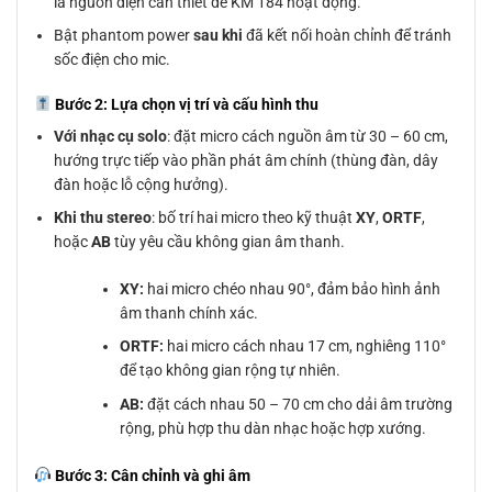
là nguồn điện cần thiết để KM 184 hoạt động.
Bật phantom power
sau khi
đã kết nối hoàn chỉnh để tránh
sốc điện cho mic.
Bước 2: Lựa chọn vị trí và cấu hình thu
Với nhạc cụ solo
: đặt micro cách nguồn âm từ 30 – 60 cm,
hướng trực tiếp vào phần phát âm chính (thùng đàn, dây
đàn hoặc lỗ cộng hưởng).
Khi thu stereo
: bố trí hai micro theo kỹ thuật
XY
,
ORTF
,
hoặc
AB
tùy yêu cầu không gian âm thanh.
XY:
hai micro chéo nhau 90°, đảm bảo hình ảnh
âm thanh chính xác.
ORTF:
hai micro cách nhau 17 cm, nghiêng 110°
để tạo không gian rộng tự nhiên.
AB:
đặt cách nhau 50 – 70 cm cho dải âm trường
rộng, phù hợp thu dàn nhạc hoặc hợp xướng.
Bước 3: Cân chỉnh và ghi âm