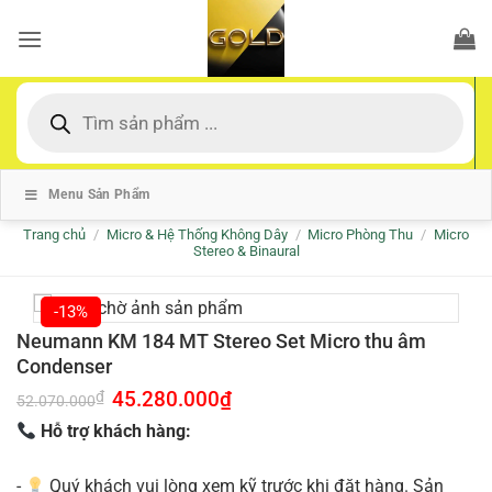
Bỏ
qua
nội
dung
Tìm
kiếm
sản
phẩm
Menu Sản Phẩm
Trang chủ
/
Micro & Hệ Thống Không Dây
/
Micro Phòng Thu
/
Micro
Stereo & Binaural
-13%
Neumann KM 184 MT Stereo Set Micro thu âm
Condenser
Giá
45.280.000
₫
Giá
₫
52.070.000
gốc
hiện
là:
tại
Hỗ trợ khách hàng:
52.070.000₫.
là:
45.280.000₫.
-
Quý khách vui lòng xem kỹ trước khi đặt hàng. Sản