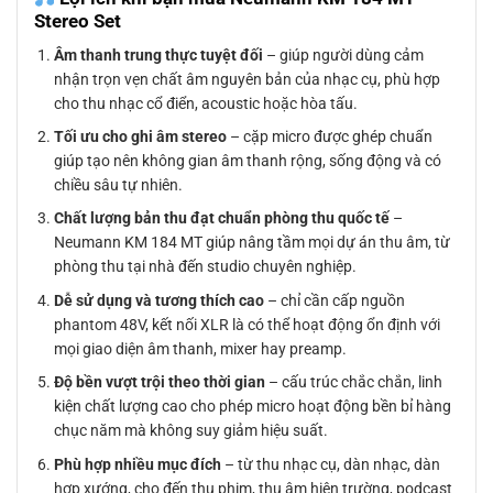
Stereo Set
Âm thanh trung thực tuyệt đối
– giúp người dùng cảm
nhận trọn vẹn chất âm nguyên bản của nhạc cụ, phù hợp
cho thu nhạc cổ điển, acoustic hoặc hòa tấu.
Tối ưu cho ghi âm stereo
– cặp micro được ghép chuẩn
giúp tạo nên không gian âm thanh rộng, sống động và có
chiều sâu tự nhiên.
Chất lượng bản thu đạt chuẩn phòng thu quốc tế
–
Neumann KM 184 MT giúp nâng tầm mọi dự án thu âm, từ
phòng thu tại nhà đến studio chuyên nghiệp.
Dễ sử dụng và tương thích cao
– chỉ cần cấp nguồn
phantom 48V, kết nối XLR là có thể hoạt động ổn định với
mọi giao diện âm thanh, mixer hay preamp.
Độ bền vượt trội theo thời gian
– cấu trúc chắc chắn, linh
kiện chất lượng cao cho phép micro hoạt động bền bỉ hàng
chục năm mà không suy giảm hiệu suất.
Phù hợp nhiều mục đích
– từ thu nhạc cụ, dàn nhạc, dàn
hợp xướng, cho đến thu phim, thu âm hiện trường, podcast