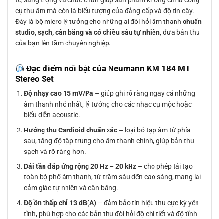
tế, sang trọng và chắc chắn giúp sản phẩm không chỉ là công
cụ thu âm mà còn là biểu tượng của đẳng cấp và độ tin cậy.
Đây là bộ micro lý tưởng cho những ai đòi hỏi âm thanh
chuẩn
studio, sạch, cân bằng và có chiều sâu tự nhiên
, đưa bản thu
của bạn lên tầm chuyên nghiệp.
Đặc điểm nổi bật của Neumann KM 184 MT
Stereo Set
Độ nhạy cao 15 mV/Pa
– giúp ghi rõ ràng ngay cả những
âm thanh nhỏ nhất, lý tưởng cho các nhạc cụ mộc hoặc
biểu diễn acoustic.
Hướng thu Cardioid chuẩn xác
– loại bỏ tạp âm từ phía
sau, tăng độ tập trung cho âm thanh chính, giúp bản thu
sạch và rõ ràng hơn.
Dải tần đáp ứng rộng 20 Hz – 20 kHz
– cho phép tái tạo
toàn bộ phổ âm thanh, từ trầm sâu đến cao sáng, mang lại
cảm giác tự nhiên và cân bằng.
Độ ồn thấp chỉ 13 dB(A)
– đảm bảo tín hiệu thu cực kỳ yên
tĩnh, phù hợp cho các bản thu đòi hỏi độ chi tiết và độ tĩnh