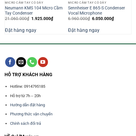
MICRO CẦM TAY CÓ DÂY
MICRO CẦM TAY CÓ DÂY
re
Neumann KMS 104 Micro Cầm
Sennheiser E 865-S Condenser
Tay Condenser
Vocal Microphone
Giá
Giá
Giá
Giá
21.060.000
₫
1.925.000
₫
6.960.000
₫
6.050.000
₫
gốc
hiện
gốc
hiện
là:
tại
là:
tại
Đặt hàng ngay
Đặt hàng ngay
21.060.000₫.
là:
6.960.000₫.
là:
000₫.
1.925.000₫.
6.050.000₫
HỖ TRỢ KHÁCH HÀNG
Hotline: 0914795185
Hỗ trợ từ 7h -- 20h
Hướng dẫn đặt hàng
Phương thức vận chuyển
Chính sách đổi trả