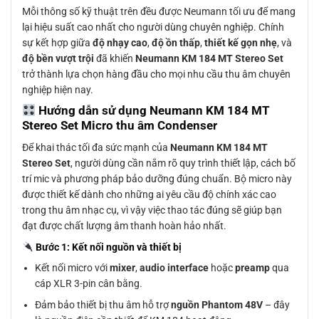
Mỗi thông số kỹ thuật trên đều được Neumann tối ưu để mang
lại hiệu suất cao nhất cho người dùng chuyên nghiệp. Chính
sự kết hợp giữa
độ nhạy cao
,
độ ồn thấp
,
thiết kế gọn nhẹ
, và
độ bền vượt trội
đã khiến
Neumann KM 184 MT Stereo Set
trở thành lựa chọn hàng đầu cho mọi nhu cầu thu âm chuyên
nghiệp hiện nay.
Hướng dẫn sử dụng Neumann KM 184 MT
Stereo Set Micro thu âm Condenser
Để khai thác tối đa sức mạnh của
Neumann KM 184 MT
Stereo Set
, người dùng cần nắm rõ quy trình thiết lập, cách bố
trí mic và phương pháp bảo dưỡng đúng chuẩn. Bộ micro này
được thiết kế dành cho những ai yêu cầu độ chính xác cao
trong thu âm nhạc cụ, vì vậy việc thao tác đúng sẽ giúp bạn
đạt được chất lượng âm thanh hoàn hảo nhất.
Bước 1: Kết nối nguồn và thiết bị
Kết nối micro với
mixer
,
audio interface
hoặc
preamp
qua
cáp XLR 3-pin cân bằng.
Đảm bảo thiết bị thu âm hỗ trợ
nguồn Phantom 48V
– đây