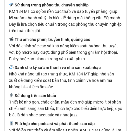
Sử dụng trong phòng thu chuyên nghiệp
KM 184 MT có độ ồn nền cực thấp và đáp tuyến phẳng, giúp
kỹ sư âm thanh xử lý tín hiệu dễ dàng mà không cần EQ mạnh.
Đây là lựa chọn tiêu chuẩn trong các phòng thu chuyên nghiệp
trên toàn thế giới.
Thu âm cho phim, truyền hình, quảng cáo
Với độ chính xác cao và khả năng kiểm soát hướng thu tuyệt
vời, bộ micro này được dùng phổ biến trong ghi âm hội thoại,
Foley hoặc ambiance trong sản xuất phim.
Dành cho kỹ sư âm thanh và nhà sản xuất nhạc
Nhờ khả năng tái tạo trung thực, KM 184 MT giúp nhà sản
xuất dễ dàng kiểm soát bản thu, tinh chỉnh và hòa âm mà
không bị sai lệch âm sắc.
Sử dụng trên sân khấu
Thiết kế nhỏ gọn, chắc chắn, màu đen mờ giúp micro ít bị phản
chiếu ánh sáng sân khấu, thích hợp cho biểu diễn trực tiếp, đặc
biệt là dàn nhạc acoustic và nhạc jazz.
Phù hợp cho podcast và phát thanh cao cấp
Với độ ồn cực thấp và âm sắc tự nhiên, KM 184 MT cũng là lựa