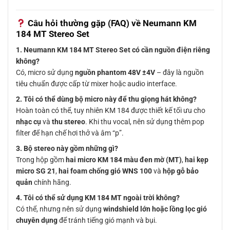
Câu hỏi thường gặp (FAQ) về Neumann KM
184 MT Stereo Set
1. Neumann KM 184 MT Stereo Set có cần nguồn điện riêng
không?
Có, micro sử dụng
nguồn phantom 48V ±4V
– đây là nguồn
tiêu chuẩn được cấp từ mixer hoặc audio interface.
2. Tôi có thể dùng bộ micro này để thu giọng hát không?
Hoàn toàn có thể, tuy nhiên KM 184 được thiết kế tối ưu cho
nhạc cụ
và
thu stereo
. Khi thu vocal, nên sử dụng thêm pop
filter để hạn chế hơi thở và âm “p”.
3. Bộ stereo này gồm những gì?
Trong hộp gồm
hai micro KM 184 màu đen mờ (MT)
,
hai kẹp
micro SG 21
,
hai foam chống gió WNS 100
và
hộp gỗ bảo
quản
chính hãng.
4. Tôi có thể sử dụng KM 184 MT ngoài trời không?
Có thể, nhưng nên sử dụng
windshield lớn hoặc lồng lọc gió
chuyên dụng
để tránh tiếng gió mạnh và bụi.