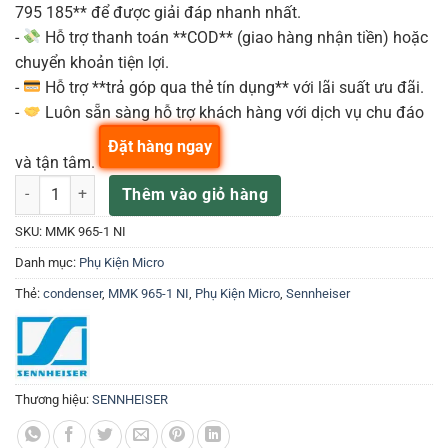
795 185** để được giải đáp nhanh nhất.
-
Hỗ trợ thanh toán **COD** (giao hàng nhận tiền) hoặc
chuyển khoản tiện lợi.
-
Hỗ trợ **trả góp qua thẻ tín dụng** với lãi suất ưu đãi.
-
Luôn sẵn sàng hỗ trợ khách hàng với dịch vụ chu đáo
Đặt hàng ngay
và tận tâm.
Sennheiser MMK 965-1 NI Đầu Microphone Condenser số lượng
Thêm vào giỏ hàng
SKU:
MMK 965-1 NI
Danh mục:
Phụ Kiện Micro
Thẻ:
condenser
,
MMK 965-1 NI
,
Phụ Kiện Micro
,
Sennheiser
Thương hiệu:
SENNHEISER