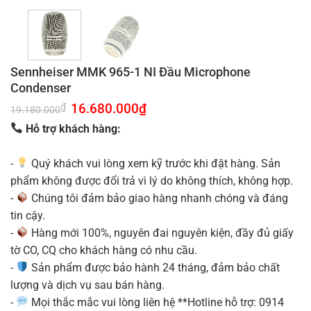
Sennheiser MMK 965-1 NI Đầu Microphone
Condenser
Giá
16.680.000
₫
Giá
₫
19.180.000
gốc
hiện
là:
tại
Hỗ trợ khách hàng:
19.180.000₫.
là:
16.680.000₫.
-
Quý khách vui lòng xem kỹ trước khi đặt hàng. Sản
phẩm không được đổi trả vì lý do không thích, không hợp.
-
Chúng tôi đảm bảo giao hàng nhanh chóng và đáng
tin cậy.
-
Hàng mới 100%, nguyên đai nguyên kiện, đầy đủ giấy
tờ CO, CQ cho khách hàng có nhu cầu.
-
Sản phẩm được bảo hành 24 tháng, đảm bảo chất
lượng và dịch vụ sau bán hàng.
-
Mọi thắc mắc vui lòng liên hệ **Hotline hỗ trợ: 0914