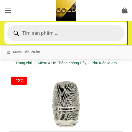
Bỏ
qua
nội
dung
Tìm
kiếm
sản
phẩm
Menu Sản Phẩm
Trang chủ
/
Micro & Hệ Thống Không Dây
/
Phụ Kiện Micro
-13%