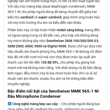
nghiệp cần âm thanh trung thực, rõ nét và linh hoạt tuyệt đối.
Với cấu trúc màng kép (dual-diaphragm condenser), MMK
965-1 NI cho phép người dùng dễ dàng chuyển đổi giữa hai
kiểu thu
cardioid
và
super-cardioid
, giúp thích ứng hoàn hảo
với mọi môi trường thu âm và biểu diễn sân khấu.
Phiên bản này có lớp hoàn thiện
nickel sáng bóng
, mang đến
vẻ ngoài sang trọng và độ bền cao, phù hợp với những dòng
tay micro không dây như
Sennheiser SKM 100/300/500 G3,
SKM 2000, 6000, 9000 và Digital 9000
. Được chế tạo dựa trên
tiêu chuẩn âm thanh phòng thu, MMK 965-1 NI không chỉ đảm
bảo độ chi tiết vượt trội mà còn chịu được mức áp suất âm
thanh cực lớn lên đến
150 dB SPL
, cho phép thu giọng hát
mạnh mẽ mà không méo tiếng. Với chất lượng và độ bền đáng
kinh ngạc, đầu micro này là lựa chọn hoàn hảo cho ca sĩ, kỹ
thuật viên âm thanh, studio thu âm và hệ thống biểu diễn
chuyên nghiệp.
Đặc điểm nổi bật của Sennheiser MMK 965-1 NI
Đầu Microphone Condenser
Công nghệ màng kép cao cấp
– Cho phép người dùng lựa
chọn giữa chế độ cardioid (thu trước, chống hú) và super-