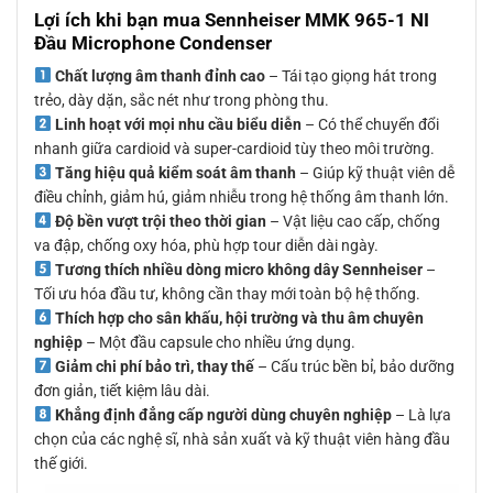
Lợi ích khi bạn mua Sennheiser MMK 965-1 NI
Đầu Microphone Condenser
Chất lượng âm thanh đỉnh cao
– Tái tạo giọng hát trong
trẻo, dày dặn, sắc nét như trong phòng thu.
Linh hoạt với mọi nhu cầu biểu diễn
– Có thể chuyển đổi
nhanh giữa cardioid và super-cardioid tùy theo môi trường.
Tăng hiệu quả kiểm soát âm thanh
– Giúp kỹ thuật viên dễ
điều chỉnh, giảm hú, giảm nhiễu trong hệ thống âm thanh lớn.
Độ bền vượt trội theo thời gian
– Vật liệu cao cấp, chống
va đập, chống oxy hóa, phù hợp tour diễn dài ngày.
Tương thích nhiều dòng micro không dây Sennheiser
–
Tối ưu hóa đầu tư, không cần thay mới toàn bộ hệ thống.
Thích hợp cho sân khấu, hội trường và thu âm chuyên
nghiệp
– Một đầu capsule cho nhiều ứng dụng.
Giảm chi phí bảo trì, thay thế
– Cấu trúc bền bỉ, bảo dưỡng
đơn giản, tiết kiệm lâu dài.
Khẳng định đẳng cấp người dùng chuyên nghiệp
– Là lựa
chọn của các nghệ sĩ, nhà sản xuất và kỹ thuật viên hàng đầu
thế giới.