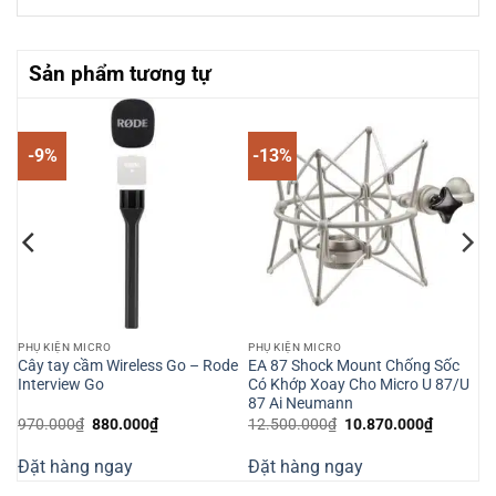
Sản phẩm tương tự
-9%
-13%
PHỤ KIỆN MICRO
PHỤ KIỆN MICRO
eo
Cây tay cầm Wireless Go – Rode
EA 87 Shock Mount Chống Sốc
Interview Go
Có Khớp Xoay Cho Micro U 87/U
87 Ai Neumann
Giá
Giá
Giá
Giá
970.000
₫
880.000
₫
12.500.000
₫
10.870.000
₫
gốc
hiện
gốc
hiện
là:
tại
là:
tại
Đặt hàng ngay
Đặt hàng ngay
970.000₫.
là:
12.500.000₫.
là:
000₫.
880.000₫.
10.870.0