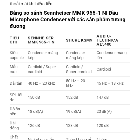
thoải mái khi biểu diễn.
Bảng so sánh Sennheiser MMK 965-1 NI Đầu
Microphone Condenser với các sản phẩm tương
đương
AUDIO-
TIÊU
SENNHEISER
SHURE KSM9
TECHNICA
CHÍ
MMK 965-1 NI
AE5400
Kiểu
Condenser màng
Condenser
Condenser màng
capsule
kép
màng kép
lớn
Mẫu
Cardioid / Super-
Cardioid /
Cardioid
cực
cardioid
Super-cardioid
50 Hz – 20
Dải tần
40 Hz – 20 kHz
45 Hz – 18 kHz
kHz
SPL tối
150 dB
152 dB
147 dB
đa
Độ ồn
18 dB(A)
19 dB(A)
20 dB(A)
nền
Dải
126 dB
123 dB
120 dB
động
Chất
Nickel cao cấp
Thép không gỉ
Nhôm