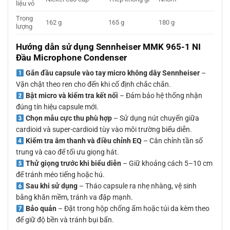
liệu vỏ
Trọng
162 g
165 g
180 g
lượng
Hướng dẫn sử dụng Sennheiser MMK 965-1 NI
Đầu Microphone Condenser
Gắn đầu capsule vào tay micro không dây Sennheiser
–
Vặn chặt theo ren cho đến khi cố định chắc chắn.
Bật micro và kiểm tra kết nối
– Đảm bảo hệ thống nhận
đúng tín hiệu capsule mới.
Chọn mẫu cực thu phù hợp
– Sử dụng nút chuyển giữa
cardioid và super-cardioid tùy vào môi trường biểu diễn.
Kiểm tra âm thanh và điều chỉnh EQ
– Cân chỉnh tần số
trung và cao để tối ưu giọng hát.
Thử giọng trước khi biểu diễn
– Giữ khoảng cách 5–10 cm
để tránh méo tiếng hoặc hú.
Sau khi sử dụng
– Tháo capsule ra nhẹ nhàng, vệ sinh
bằng khăn mềm, tránh va đập mạnh.
Bảo quản
– Đặt trong hộp chống ẩm hoặc túi da kèm theo
để giữ độ bền và tránh bụi bẩn.