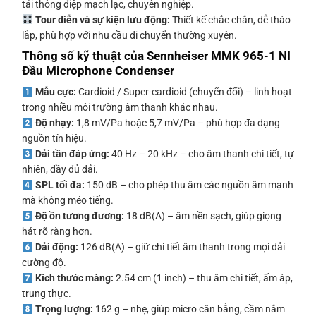
tải thông điệp mạch lạc, chuyên nghiệp.
Tour diễn và sự kiện lưu động:
Thiết kế chắc chắn, dễ tháo
lắp, phù hợp với nhu cầu di chuyển thường xuyên.
Thông số kỹ thuật của Sennheiser MMK 965-1 NI
Đầu Microphone Condenser
Mẫu cực:
Cardioid / Super-cardioid (chuyển đổi) – linh hoạt
trong nhiều môi trường âm thanh khác nhau.
Độ nhạy:
1,8 mV/Pa hoặc 5,7 mV/Pa – phù hợp đa dạng
nguồn tín hiệu.
Dải tần đáp ứng:
40 Hz – 20 kHz – cho âm thanh chi tiết, tự
nhiên, đầy đủ dải.
SPL tối đa:
150 dB – cho phép thu âm các nguồn âm mạnh
mà không méo tiếng.
Độ ồn tương đương:
18 dB(A) – âm nền sạch, giúp giọng
hát rõ ràng hơn.
Dải động:
126 dB(A) – giữ chi tiết âm thanh trong mọi dải
cường độ.
Kích thước màng:
2.54 cm (1 inch) – thu âm chi tiết, ấm áp,
trung thực.
Trọng lượng:
162 g – nhẹ, giúp micro cân bằng, cầm nắm