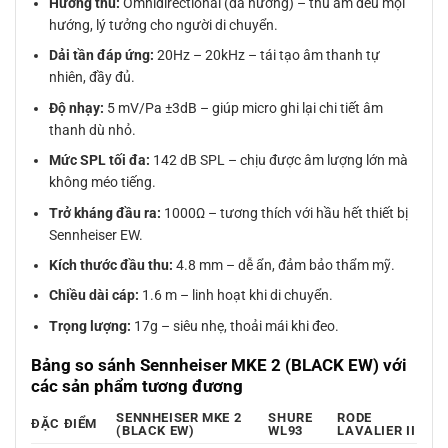
Hướng thu:
Omnidirectional (đa hướng) – thu âm đều mọi
hướng, lý tưởng cho người di chuyển.
Dải tần đáp ứng:
20Hz – 20kHz – tái tạo âm thanh tự
nhiên, đầy đủ.
Độ nhạy:
5 mV/Pa ±3dB – giúp micro ghi lại chi tiết âm
thanh dù nhỏ.
Mức SPL tối đa:
142 dB SPL – chịu được âm lượng lớn mà
không méo tiếng.
Trở kháng đầu ra:
1000Ω – tương thích với hầu hết thiết bị
Sennheiser EW.
Kích thước đầu thu:
4.8 mm – dễ ẩn, đảm bảo thẩm mỹ.
Chiều dài cáp:
1.6 m – linh hoạt khi di chuyển.
Trọng lượng:
17g – siêu nhẹ, thoải mái khi đeo.
Bảng so sánh Sennheiser MKE 2 (BLACK EW) với
các sản phẩm tương đương
SENNHEISER MKE 2
SHURE
RODE
ĐẶC ĐIỂM
(BLACK EW)
WL93
LAVALIER II