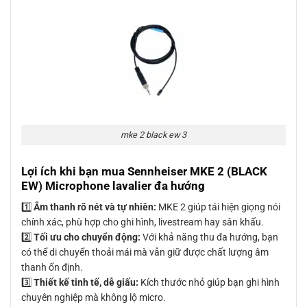
mke 2 black ew 3
Lợi ích khi bạn mua Sennheiser MKE 2 (BLACK
EW) Microphone lavalier đa hướng
1️⃣
Âm thanh rõ nét và tự nhiên:
MKE 2 giúp tái hiện giọng nói
chính xác, phù hợp cho ghi hình, livestream hay sân khấu.
2️⃣
Tối ưu cho chuyển động:
Với khả năng thu đa hướng, bạn
có thể di chuyển thoải mái mà vẫn giữ được chất lượng âm
thanh ổn định.
3️⃣
Thiết kế tinh tế, dễ giấu:
Kích thước nhỏ giúp bạn ghi hình
chuyên nghiệp mà không lộ micro.