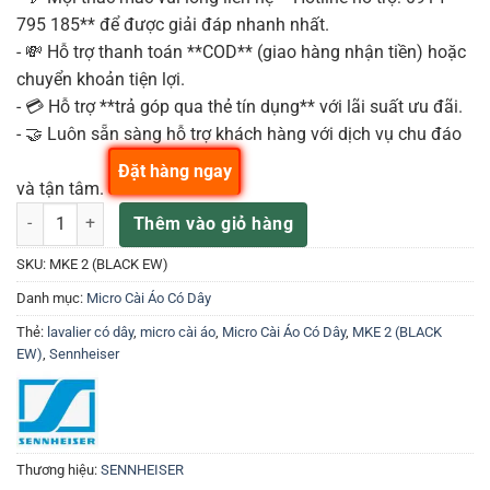
795 185** để được giải đáp nhanh nhất.
- 💸 Hỗ trợ thanh toán **COD** (giao hàng nhận tiền) hoặc
chuyển khoản tiện lợi.
- 💳 Hỗ trợ **trả góp qua thẻ tín dụng** với lãi suất ưu đãi.
- 🤝 Luôn sẵn sàng hỗ trợ khách hàng với dịch vụ chu đáo
Đặt hàng ngay
và tận tâm.
Sennheiser MKE 2 (BLACK EW) Microphone lavalier đa hướng số lư
Thêm vào giỏ hàng
SKU:
MKE 2 (BLACK EW)
Danh mục:
Micro Cài Áo Có Dây
Thẻ:
lavalier có dây
,
micro cài áo
,
Micro Cài Áo Có Dây
,
MKE 2 (BLACK
EW)
,
Sennheiser
Thương hiệu:
SENNHEISER