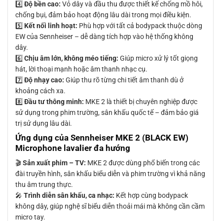
4️⃣
Độ bền cao:
Vỏ dây và đầu thu được thiết kế chống mồ hôi,
chống bụi, đảm bảo hoạt động lâu dài trong mọi điều kiện.
5️⃣
Kết nối linh hoạt:
Phù hợp với tất cả bodypack thuộc dòng
EW của Sennheiser – dễ dàng tích hợp vào hệ thống không
dây.
6️⃣
Chịu âm lớn, không méo tiếng:
Giúp micro xử lý tốt giọng
hát, lời thoại mạnh hoặc âm thanh nhạc cụ.
7️⃣
Độ nhạy cao:
Giúp thu rõ từng chi tiết âm thanh dù ở
khoảng cách xa.
8️⃣
Đầu tư thông minh:
MKE 2 là thiết bị chuyên nghiệp được
sử dụng trong phim trường, sân khấu quốc tế – đảm bảo giá
trị sử dụng lâu dài.
Ứng dụng của Sennheiser MKE 2 (BLACK EW)
Microphone lavalier đa hướng
🎬
Sản xuất phim – TV:
MKE 2 được dùng phổ biến trong các
đài truyền hình, sân khấu biểu diễn và phim trường vì khả năng
thu âm trung thực.
🎤
Trình diễn sân khấu, ca nhạc:
Kết hợp cùng bodypack
không dây, giúp nghệ sĩ biểu diễn thoải mái mà không cần cầm
micro tay.