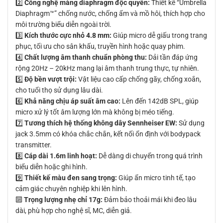
2️⃣
Công nghệ màng diaphragm độc quyền:
Thiết kế “Umbrella
Diaphragm™” chống nước, chống ẩm và mồ hôi, thích hợp cho
môi trường biểu diễn ngoài trời.
3️⃣
Kích thước cực nhỏ 4.8 mm:
Giúp micro dễ giấu trong trang
phục, tối ưu cho sân khấu, truyền hình hoặc quay phim.
4️⃣
Chất lượng âm thanh chuẩn phòng thu:
Dải tần đáp ứng
rộng 20Hz – 20kHz mang lại âm thanh trung thực, tự nhiên.
5️⃣
Độ bền vượt trội:
Vật liệu cao cấp chống gãy, chống xoắn,
cho tuổi thọ sử dụng lâu dài.
6️⃣
Khả năng chịu áp suất âm cao:
Lên đến 142dB SPL, giúp
micro xử lý tốt âm lượng lớn mà không bị méo tiếng.
7️⃣
Tương thích hệ thống không dây Sennheiser EW:
Sử dụng
jack 3.5mm có khóa chắc chắn, kết nối ổn định với bodypack
transmitter.
8️⃣
Cáp dài 1.6m linh hoạt:
Dễ dàng di chuyển trong quá trình
biểu diễn hoặc ghi hình.
9️⃣
Thiết kế màu đen sang trọng:
Giúp ẩn micro tinh tế, tạo
cảm giác chuyên nghiệp khi lên hình.
🔟
Trọng lượng nhẹ chỉ 17g:
Đảm bảo thoải mái khi đeo lâu
dài, phù hợp cho nghệ sĩ, MC, diễn giả.