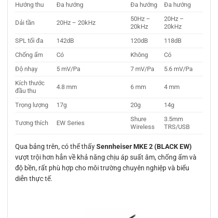
Hướng thu
Đa hướng
Đa hướng
Đa hướng
50Hz –
20Hz –
Dải tần
20Hz – 20kHz
20kHz
20kHz
SPL tối đa
142dB
120dB
118dB
Chống ẩm
Có
Không
Có
Độ nhạy
5 mV/Pa
7 mV/Pa
5.6 mV/Pa
Kích thước
4.8 mm
6 mm
4 mm
đầu thu
Trọng lượng
17g
20g
14g
Shure
3.5mm
Tương thích
EW Series
Wireless
TRS/USB
Qua bảng trên, có thể thấy
Sennheiser MKE 2 (BLACK EW)
vượt trội hơn hẳn về khả năng chịu áp suất âm, chống ẩm và
độ bền, rất phù hợp cho môi trường chuyên nghiệp và biểu
diễn thực tế.