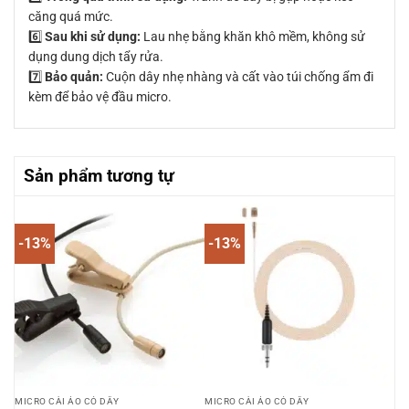
căng quá mức.
6️⃣
Sau khi sử dụng:
Lau nhẹ bằng khăn khô mềm, không sử
dụng dung dịch tẩy rửa.
7️⃣
Bảo quản:
Cuộn dây nhẹ nhàng và cất vào túi chống ẩm đi
kèm để bảo vệ đầu micro.
Sản phẩm tương tự
-13%
-13%
MICRO CÀI ÁO CÓ DÂY
MICRO CÀI ÁO CÓ DÂY