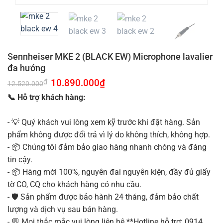
Sennheiser MKE 2 (BLACK EW) Microphone lavalier
đa hướng
Giá
10.890.000
₫
Giá
₫
12.520.000
gốc
hiện
là:
tại
📞 Hỗ trợ khách hàng:
12.520.000₫.
là:
10.890.000₫.
- 💡 Quý khách vui lòng xem kỹ trước khi đặt hàng. Sản
phẩm không được đổi trả vì lý do không thích, không hợp.
- 📦 Chúng tôi đảm bảo giao hàng nhanh chóng và đáng
tin cậy.
- 📦 Hàng mới 100%, nguyên đai nguyên kiện, đầy đủ giấy
tờ CO, CQ cho khách hàng có nhu cầu.
- 🛡️ Sản phẩm được bảo hành 24 tháng, đảm bảo chất
lượng và dịch vụ sau bán hàng.
- 💬 Mọi thắc mắc vui lòng liên hệ **Hotline hỗ trợ: 0914