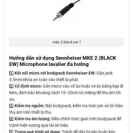
mke 2 black ew 1
Hướng dẫn sử dụng Sennheiser MKE 2 (BLACK
EW) Microphone lavalier đa hướng
1️⃣
Kết nối micro với bodypack Sennheiser EW:
Gắn jack
3.5mm khóa an toàn vào thiết bị phát.
2️⃣
Cố định micro:
Gắn micro vào cổ áo hoặc ve áo bằng kẹp đi
kèm, đảm bảo khoảng cách 15–20cm từ miệng để thu âm tối
ưu.
3️⃣
Kiểm tra nguồn:
Bật bodypack, kiểm tra mức pin và tín hiệu
thu âm trên thiết bị thu.
4️⃣
Kiểm tra âm lượng:
Điều chỉnh mức gain trên bodypack để
tránh hiện tượng quá tải tín hiệu.
5️⃣
Trong quá trình sử dụng:
Tránh để dây bị gập hoặc kéo