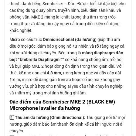
thanh danh tiếng Sennheiser – Đức. Được thiết kế đặc biệt cho
các ứng dụng quay phim, truyền hình, biểu diễn sân khấu và
phỏng vấn, MKE 2 mang lại chất lượng thu âm trong trẻo,
trung thực và đáng tin cậy ngay cả trong điều kiện sử dụng
khắc nghiệt.
Micro có cấu trúc
Omnidirectional (đa hướng)
giúp thu âm
đều ở mọi góc, đảm bảo giọng nói tự nhiên và rõ ràng ngay cả
khi người dùng di chuyển. Bên trong là
màng diaphragm đặc
biệt “Umbrella Diaphragm™”
có khả năng chống ẩm, mồ hôi
và bụi, giúp MKE 2 hoạt động ổn định trong thời gian dài. Với
thiết kế nhỏ gọn chỉ
4.8 mm
, trọng lượng nhẹ và dây cáp dài
1.6 m, micro dễ dàng gắn trên áo hoặc cổ áo mà không gây
vướng víu, phù hợp cho những ai yêu cầu tính chuyên nghiệp
và thẩm mỹ trong mọi tình huống ghi âm.
Đặc điểm của Sennheiser MKE 2 (BLACK EW)
Microphone lavalier đa hướng
1️⃣
Thu âm đa hướng (Omnidirectional):
Thu giọng nói từ mọi
hướng, giúp đảm bảo âm thanh ổn định kể cả khi người nói di
chuyển.