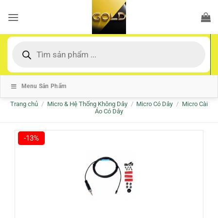
Bỏ
qua
nội
dung
Tìm
kiếm
sản
phẩm
Menu Sản Phẩm
Trang chủ
/
Micro & Hệ Thống Không Dây
/
Micro Có Dây
/
Micro Cài
Áo Có Dây
-13%