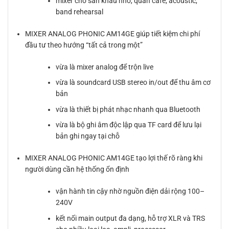
mixer cho sân khấu nhỏ, quán cafe, acoustic,
band rehearsal
MIXER ANALOG PHONIC AM14GE giúp tiết kiệm chi phí
đầu tư theo hướng “tất cả trong một”
vừa là mixer analog để trộn live
vừa là soundcard USB stereo in/out để thu âm cơ
bản
vừa là thiết bị phát nhạc nhanh qua Bluetooth
vừa là bộ ghi âm độc lập qua TF card để lưu lại
bản ghi ngay tại chỗ
MIXER ANALOG PHONIC AM14GE tạo lợi thế rõ ràng khi
người dùng cần hệ thống ổn định
vận hành tin cậy nhờ nguồn điện dải rộng 100–
240V
kết nối main output đa dạng, hỗ trợ XLR và TRS