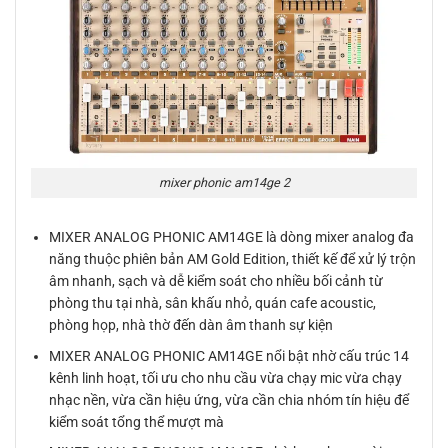
mixer phonic am14ge 2
MIXER ANALOG PHONIC AM14GE là dòng mixer analog đa
năng thuộc phiên bản AM Gold Edition, thiết kế để xử lý trộn
âm nhanh, sạch và dễ kiểm soát cho nhiều bối cảnh từ
phòng thu tại nhà, sân khấu nhỏ, quán cafe acoustic,
phòng họp, nhà thờ đến dàn âm thanh sự kiện
MIXER ANALOG PHONIC AM14GE nổi bật nhờ cấu trúc 14
kênh linh hoạt, tối ưu cho nhu cầu vừa chạy mic vừa chạy
nhạc nền, vừa cần hiệu ứng, vừa cần chia nhóm tín hiệu để
kiểm soát tổng thể mượt mà