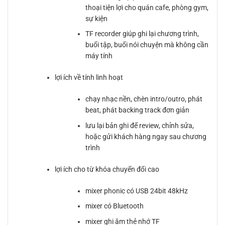
thoại tiện lợi cho quán cafe, phòng gym,
sự kiện
TF recorder giúp ghi lại chương trình,
buổi tập, buổi nói chuyện mà không cần
máy tính
lợi ích về tính linh hoạt
chạy nhạc nền, chèn intro/outro, phát
beat, phát backing track đơn giản
lưu lại bản ghi để review, chỉnh sửa,
hoặc gửi khách hàng ngay sau chương
trình
lợi ích cho từ khóa chuyển đổi cao
mixer phonic có USB 24bit 48kHz
mixer có Bluetooth
mixer ghi âm thẻ nhớ TF