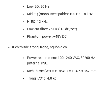
Low EQ: 80 Hz
Mid EQ (mono, sweepable): 100 Hz – 8 kHz
Hi EQ: 12 kHz
Low cut filter: 75 Hz (-18 dB/oct)
Phantom power: +48V DC
Kích thước, trọng lượng, nguồn điện
Power requirement: 100–240 VAC, 50/60 Hz
(Internal PSU)
Kích thước (W x H x D): 407 x 104.5 x 357 mm
Trọng lượng: 4.8 kg