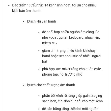
Đặc điểm 1: Cấu trúc 14 kênh linh hoạt, tối ưu cho nhiều
kịch bản âm thanh
lợi ích khi vận hành
dễ phối hợp nhiều nguồn âm cùng lúc
như vocal, guitar, keyboard, nhạc nền,
micro MC
giảm tình trạng thiếu kênh khi chạy
band hoặc set acoustic có nhiều người
hát
phù hợp làm mixer tổng cho quán cafe,
phòng tập, hội trường nhỏ
lợi ích cho chất lượng âm thanh
phân bổ kênh rõ ràng giúp gain staging
sạch hơn, ít bị dồn quá tải vào một kênh
dễ cân bằng tổng thể nhờ mỗi nguồn