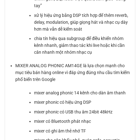
tay”
xử lý hiệu ứng bằng DSP tích hợp để thêm reverb,
delay, modulation, giúp giọng hát và nhạc cụ dày
hơn mà vẫn dễ kiểm soát
chia tín hiệu qua subgroup để điều khiển nhóm
kênh nhanh, giảm thao tác khi live hoặc khi cần
cân nhanh một nhóm nhạc cụ
MIXER ANALOG PHONIC AM14GE là lựa chọn mạnh cho
mục tiêu bán hàng online vì đáp ứng đúng nhu cầu tìm kiếm
phổ biến trên Google
mixer analog phonic 14 kênh cho dàn âm thanh
mixer phonic có hiệu ứng DSP
mixer phonic có USB thu âm 24bit 48kHz
mixer có Bluetooth phát nhạc
mixer có ghi âm thẻ nhớ TF