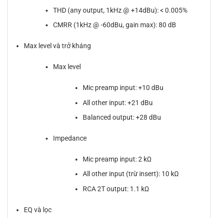
THD (any output, 1kHz @ +14dBu): < 0.005%
CMRR (1kHz @ -60dBu, gain max): 80 dB
Max level và trở kháng
Max level
Mic preamp input: +10 dBu
All other input: +21 dBu
Balanced output: +28 dBu
Impedance
Mic preamp input: 2 kΩ
All other input (trừ insert): 10 kΩ
RCA 2T output: 1.1 kΩ
EQ và lọc