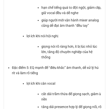
hạn chế tiếng quá to đột ngột, giảm clip,
giữ vocal đều và dễ nghe
giúp người mới vận hành mixer analog
cũng dễ đạt âm thanh “đều tay”
lợi ích khi nói hội nghị
giọng nói rõ ràng hơn, ít bị lúc nhỏ lúc
lớn, tăng độ chuyên nghiệp của hệ
thống
Đặc điểm 5: EQ mạnh để “điêu khắc” âm thanh, dễ xử lý hú
rít và làm rõ tiếng
lợi ích khi cân vocal
cắt dải trầm thừa để giọng sạch, giảm ù
nền
tăng dải presence hợp lý để giọng nổi, rõ