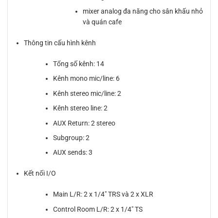
mixer analog đa năng cho sân khấu nhỏ
và quán cafe
Thông tin cấu hình kênh
Tổng số kênh: 14
Kênh mono mic/line: 6
Kênh stereo mic/line: 2
Kênh stereo line: 2
AUX Return: 2 stereo
Subgroup: 2
AUX sends: 3
Kết nối I/O
Main L/R: 2 x 1/4″ TRS và 2 x XLR
Control Room L/R: 2 x 1/4″ TS