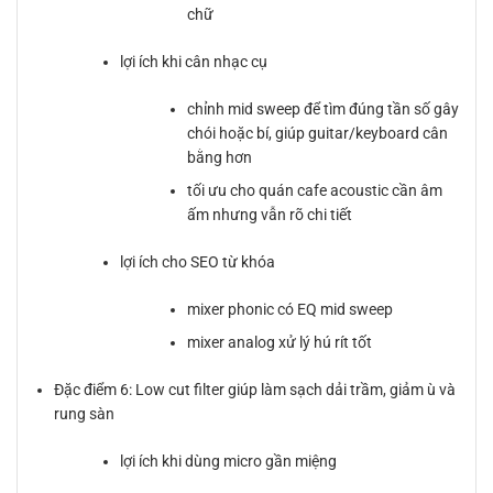
chữ
lợi ích khi cân nhạc cụ
chỉnh mid sweep để tìm đúng tần số gây
chói hoặc bí, giúp guitar/keyboard cân
bằng hơn
tối ưu cho quán cafe acoustic cần âm
ấm nhưng vẫn rõ chi tiết
lợi ích cho SEO từ khóa
mixer phonic có EQ mid sweep
mixer analog xử lý hú rít tốt
Đặc điểm 6: Low cut filter giúp làm sạch dải trầm, giảm ù và
rung sàn
lợi ích khi dùng micro gần miệng