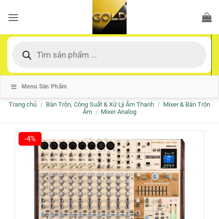
Bỏ
qua
nội
dung
Tìm
kiếm
sản
phẩm
Menu Sản Phẩm
Trang chủ
/
Bàn Trộn, Công Suất & Xử Lý Âm Thanh
/
Mixer & Bàn Trộn
Âm
/
Mixer Analog
-4%