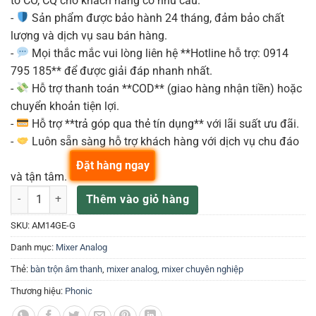
tờ CO, CQ cho khách hàng có nhu cầu.
-
Sản phẩm được bảo hành 24 tháng, đảm bảo chất
lượng và dịch vụ sau bán hàng.
-
Mọi thắc mắc vui lòng liên hệ **Hotline hỗ trợ: 0914
795 185** để được giải đáp nhanh nhất.
-
Hỗ trợ thanh toán **COD** (giao hàng nhận tiền) hoặc
chuyển khoản tiện lợi.
-
Hỗ trợ **trả góp qua thẻ tín dụng** với lãi suất ưu đãi.
-
Luôn sẵn sàng hỗ trợ khách hàng với dịch vụ chu đáo
Đặt hàng ngay
và tận tâm.
MIXER ANALOG PHONIC AM14GE số lượng
Thêm vào giỏ hàng
SKU:
AM14GE-G
Danh mục:
Mixer Analog
Thẻ:
bàn trộn âm thanh
,
mixer analog
,
mixer chuyên nghiệp
Thương hiệu:
Phonic