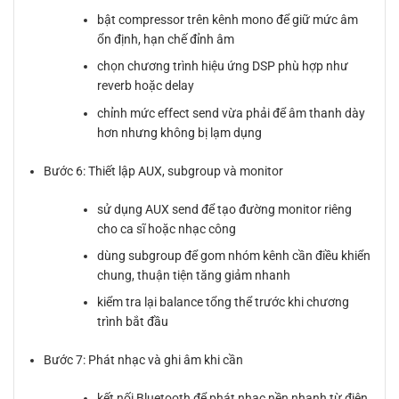
bật compressor trên kênh mono để giữ mức âm
ổn định, hạn chế đỉnh âm
chọn chương trình hiệu ứng DSP phù hợp như
reverb hoặc delay
chỉnh mức effect send vừa phải để âm thanh dày
hơn nhưng không bị lạm dụng
Bước 6: Thiết lập AUX, subgroup và monitor
sử dụng AUX send để tạo đường monitor riêng
cho ca sĩ hoặc nhạc công
dùng subgroup để gom nhóm kênh cần điều khiển
chung, thuận tiện tăng giảm nhanh
kiểm tra lại balance tổng thể trước khi chương
trình bắt đầu
Bước 7: Phát nhạc và ghi âm khi cần
kết nối Bluetooth để phát nhạc nền nhanh từ điện