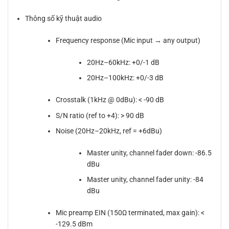
Thông số kỹ thuật audio
Frequency response (Mic input → any output)
20Hz–60kHz: +0/-1 dB
20Hz–100kHz: +0/-3 dB
Crosstalk (1kHz @ 0dBu): < -90 dB
S/N ratio (ref to +4): > 90 dB
Noise (20Hz–20kHz, ref = +6dBu)
Master unity, channel fader down: -86.5
dBu
Master unity, channel fader unity: -84
dBu
Mic preamp EIN (150Ω terminated, max gain): <
-129.5 dBm