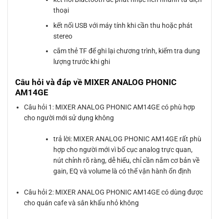
thoại
kết nối USB với máy tính khi cần thu hoặc phát
stereo
cắm thẻ TF để ghi lại chương trình, kiểm tra dung
lượng trước khi ghi
Câu hỏi và đáp về MIXER ANALOG PHONIC
AM14GE
Câu hỏi 1: MIXER ANALOG PHONIC AM14GE có phù hợp
cho người mới sử dụng không
trả lời: MIXER ANALOG PHONIC AM14GE rất phù
hợp cho người mới vì bố cục analog trực quan,
nút chỉnh rõ ràng, dễ hiểu, chỉ cần nắm cơ bản về
gain, EQ và volume là có thể vận hành ổn định
Câu hỏi 2: MIXER ANALOG PHONIC AM14GE có dùng được
cho quán cafe và sân khấu nhỏ không