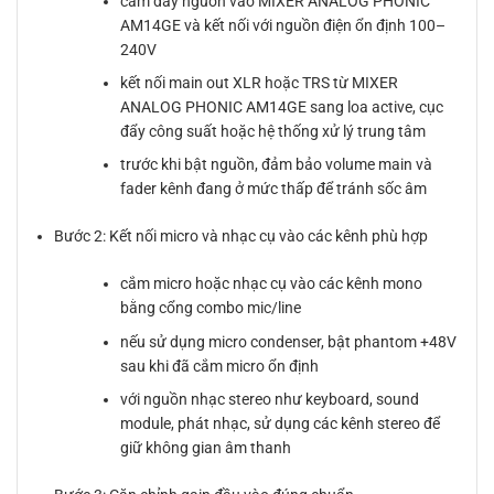
cắm dây nguồn vào MIXER ANALOG PHONIC
AM14GE và kết nối với nguồn điện ổn định 100–
240V
kết nối main out XLR hoặc TRS từ MIXER
ANALOG PHONIC AM14GE sang loa active, cục
đẩy công suất hoặc hệ thống xử lý trung tâm
trước khi bật nguồn, đảm bảo volume main và
fader kênh đang ở mức thấp để tránh sốc âm
Bước 2: Kết nối micro và nhạc cụ vào các kênh phù hợp
cắm micro hoặc nhạc cụ vào các kênh mono
bằng cổng combo mic/line
nếu sử dụng micro condenser, bật phantom +48V
sau khi đã cắm micro ổn định
với nguồn nhạc stereo như keyboard, sound
module, phát nhạc, sử dụng các kênh stereo để
giữ không gian âm thanh