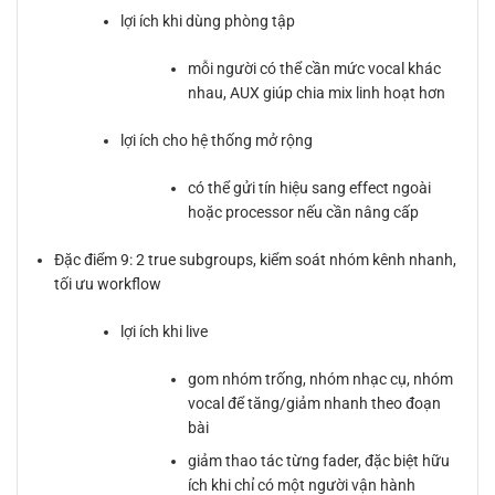
lợi ích khi dùng phòng tập
mỗi người có thể cần mức vocal khác
nhau, AUX giúp chia mix linh hoạt hơn
lợi ích cho hệ thống mở rộng
có thể gửi tín hiệu sang effect ngoài
hoặc processor nếu cần nâng cấp
Đặc điểm 9: 2 true subgroups, kiểm soát nhóm kênh nhanh,
tối ưu workflow
lợi ích khi live
gom nhóm trống, nhóm nhạc cụ, nhóm
vocal để tăng/giảm nhanh theo đoạn
bài
giảm thao tác từng fader, đặc biệt hữu
ích khi chỉ có một người vận hành