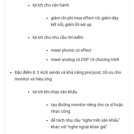
lợi ích cho vận hành
giảm chi phí mua effect rời, giảm dây
kết nối, giảm lỗi set up
lợi ích cho nhu cầu tìm kiếm
mixer phonic có effect
mixer analog có DSP 16 chương trình
Đặc điểm 8: 3 AUX sends và khả năng pre/post, tối ưu cho
monitor và hiệu ứng
lợi ích khi chạy sân khấu
tạo đường monitor riêng cho ca sĩ hoặc
nhạc công
dễ tách nhu cầu “nghe trên sân khấu”
khác với “nghe ngoài khán giả”