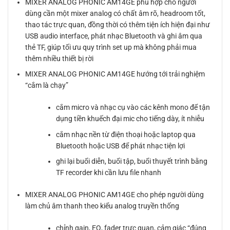
MIXER ANALOG PHONIC AM14GE phù hợp cho người
dùng cần một mixer analog có chất âm rõ, headroom tốt,
thao tác trực quan, đồng thời có thêm tiện ích hiện đại như
USB audio interface, phát nhạc Bluetooth và ghi âm qua
thẻ TF, giúp tối ưu quy trình set up mà không phải mua
thêm nhiều thiết bị rời
MIXER ANALOG PHONIC AM14GE hướng tới trải nghiệm
“cắm là chạy”
cắm micro và nhạc cụ vào các kênh mono để tận
dụng tiền khuếch đại mic cho tiếng dày, ít nhiễu
cắm nhạc nền từ điện thoại hoặc laptop qua
Bluetooth hoặc USB để phát nhạc tiện lợi
ghi lại buổi diễn, buổi tập, buổi thuyết trình bằng
TF recorder khi cần lưu file nhanh
MIXER ANALOG PHONIC AM14GE cho phép người dùng
làm chủ âm thanh theo kiểu analog truyền thống
chỉnh gain, EQ, fader trực quan, cảm giác “đúng