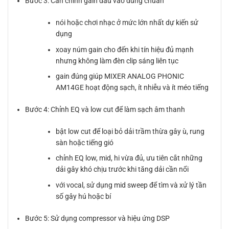
Bước 3: Căn chỉnh gain đầu vào đúng chuẩn
nói hoặc chơi nhạc ở mức lớn nhất dự kiến sử
dụng
xoay núm gain cho đến khi tín hiệu đủ mạnh
nhưng không làm đèn clip sáng liên tục
gain đúng giúp MIXER ANALOG PHONIC
AM14GE hoạt động sạch, ít nhiễu và ít méo tiếng
Bước 4: Chỉnh EQ và low cut để làm sạch âm thanh
bật low cut để loại bỏ dải trầm thừa gây ù, rung
sàn hoặc tiếng gió
chỉnh EQ low, mid, hi vừa đủ, ưu tiên cắt những
dải gây khó chịu trước khi tăng dải cần nổi
với vocal, sử dụng mid sweep để tìm và xử lý tần
số gây hú hoặc bí
Bước 5: Sử dụng compressor và hiệu ứng DSP