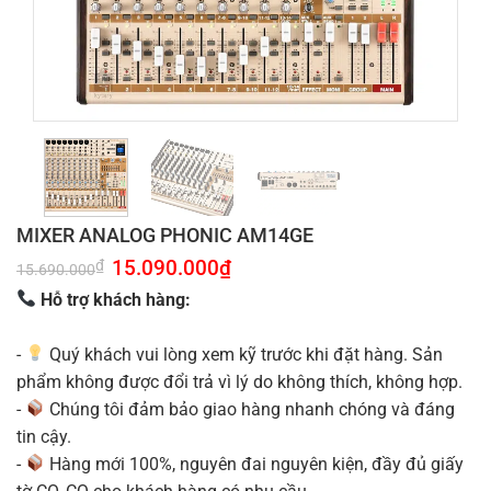
MIXER ANALOG PHONIC AM14GE
Giá
15.090.000
₫
Giá
₫
15.690.000
gốc
hiện
là:
tại
Hỗ trợ khách hàng:
15.690.000₫.
là:
15.090.000₫.
-
Quý khách vui lòng xem kỹ trước khi đặt hàng. Sản
phẩm không được đổi trả vì lý do không thích, không hợp.
-
Chúng tôi đảm bảo giao hàng nhanh chóng và đáng
tin cậy.
-
Hàng mới 100%, nguyên đai nguyên kiện, đầy đủ giấy