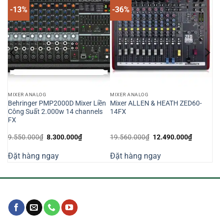
-13%
-36%
MIXER ANALOG
MIXER ANALOG
n
Behringer PMP2000D Mixer Liền
Mixer ALLEN & HEATH ZED60-
Công Suất 2.000w 14 channels
14FX
FX
Giá
Giá
Giá
Giá
9.550.000
₫
8.300.000
₫
19.560.000
₫
12.490.000
₫
gốc
hiện
gốc
hiện
là:
tại
là:
tại
Đặt hàng ngay
Đặt hàng ngay
9.550.000₫.
là:
19.560.000₫.
là:
0.000₫.
8.300.000₫.
12.490.0