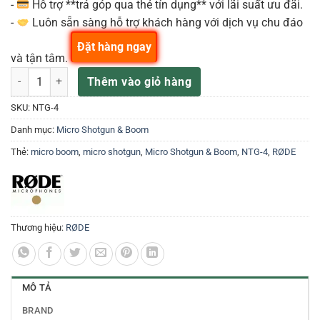
-
Hỗ trợ **trả góp qua thẻ tín dụng** với lãi suất ưu đãi.
-
Luôn sẵn sàng hỗ trợ khách hàng với dịch vụ chu đáo
Đặt hàng ngay
và tận tâm.
MICRO RODE NTG4 số lượng
Thêm vào giỏ hàng
SKU:
NTG-4
Danh mục:
Micro Shotgun & Boom
Thẻ:
micro boom
,
micro shotgun
,
Micro Shotgun & Boom
,
NTG-4
,
RØDE
Thương hiệu:
RØDE
MÔ TẢ
BRAND