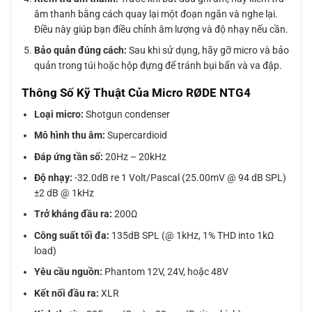
âm thanh bằng cách quay lại một đoạn ngắn và nghe lại.
Điều này giúp bạn điều chỉnh âm lượng và độ nhạy nếu cần.
Bảo quản đúng cách:
Sau khi sử dụng, hãy gỡ micro và bảo
quản trong túi hoặc hộp đựng để tránh bụi bẩn và va đập.
Thông Số Kỹ Thuật Của Micro RØDE NTG4
Loại micro:
Shotgun condenser
Mô hình thu âm:
Supercardioid
Đáp ứng tần số:
20Hz – 20kHz
Độ nhạy:
-32.0dB re 1 Volt/Pascal (25.00mV @ 94 dB SPL)
±2 dB @ 1kHz
Trở kháng đầu ra:
200Ω
Công suất tối đa:
135dB SPL (@ 1kHz, 1% THD into 1kΩ
load)
Yêu cầu nguồn:
Phantom 12V, 24V, hoặc 48V
Kết nối đầu ra:
XLR