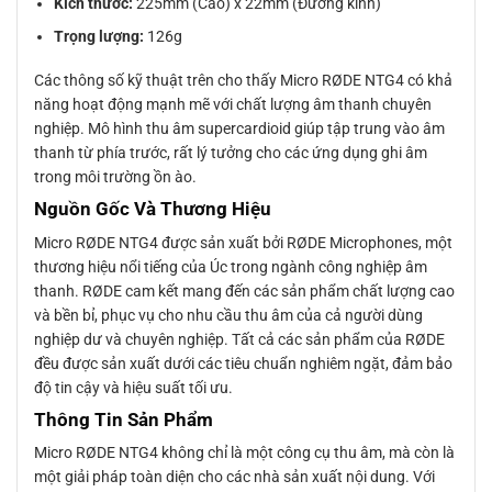
Kích thước:
225mm (Cao) x 22mm (Đường kính)
Trọng lượng:
126g
Các thông số kỹ thuật trên cho thấy Micro RØDE NTG4 có khả
năng hoạt động mạnh mẽ với chất lượng âm thanh chuyên
nghiệp. Mô hình thu âm supercardioid giúp tập trung vào âm
thanh từ phía trước, rất lý tưởng cho các ứng dụng ghi âm
trong môi trường ồn ào.
Nguồn Gốc Và Thương Hiệu
Micro RØDE NTG4 được sản xuất bởi RØDE Microphones, một
thương hiệu nổi tiếng của Úc trong ngành công nghiệp âm
thanh. RØDE cam kết mang đến các sản phẩm chất lượng cao
và bền bỉ, phục vụ cho nhu cầu thu âm của cả người dùng
nghiệp dư và chuyên nghiệp. Tất cả các sản phẩm của RØDE
đều được sản xuất dưới các tiêu chuẩn nghiêm ngặt, đảm bảo
độ tin cậy và hiệu suất tối ưu.
Thông Tin Sản Phẩm
Micro RØDE NTG4 không chỉ là một công cụ thu âm, mà còn là
một giải pháp toàn diện cho các nhà sản xuất nội dung. Với