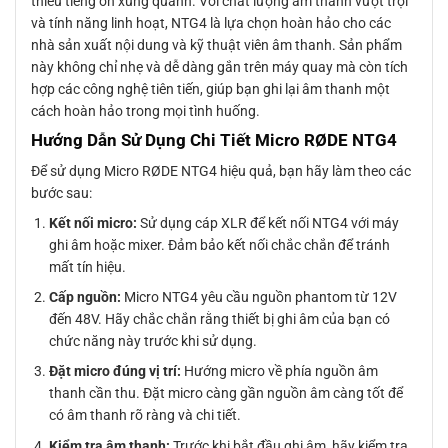
thiểu tiếng ồn xung quanh. Với chất lượng âm thanh vượt trội
và tính năng linh hoạt, NTG4 là lựa chọn hoàn hảo cho các
nhà sản xuất nội dung và kỹ thuật viên âm thanh. Sản phẩm
này không chỉ nhẹ và dễ dàng gắn trên máy quay mà còn tích
hợp các công nghệ tiên tiến, giúp bạn ghi lại âm thanh một
cách hoàn hảo trong mọi tình huống.
Hướng Dẫn Sử Dụng Chi Tiết Micro RØDE NTG4
Để sử dụng Micro RØDE NTG4 hiệu quả, bạn hãy làm theo các
bước sau:
Kết nối micro:
Sử dụng cáp XLR để kết nối NTG4 với máy
ghi âm hoặc mixer. Đảm bảo kết nối chắc chắn để tránh
mất tín hiệu.
Cấp nguồn:
Micro NTG4 yêu cầu nguồn phantom từ 12V
đến 48V. Hãy chắc chắn rằng thiết bị ghi âm của bạn có
chức năng này trước khi sử dụng.
Đặt micro đúng vị trí:
Hướng micro về phía nguồn âm
thanh cần thu. Đặt micro càng gần nguồn âm càng tốt để
có âm thanh rõ ràng và chi tiết.
Kiểm tra âm thanh:
Trước khi bắt đầu ghi âm, hãy kiểm tra