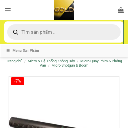
Bỏ
qua
nội
dung
Tìm
kiếm
sản
phẩm
Menu Sản Phẩm
Trang chủ
/
Micro & Hệ Thống Không Dây
/
Micro Quay Phim & Phỏng
Vấn
/
Micro Shotgun & Boom
-7%