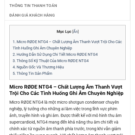
THÔNG TIN THANH TOÁN
ĐÁNH GIÁ KHÁCH HÀNG
Mục Lục
[
Ẩn
]
1.
Micro RØDE NTG4 – Chất Lượng Âm Thanh Vượt Trội Cho Các
Tình Huống Ghi Âm Chuyên Nghiệp
2.
Hướng Dẫn Sử Dụng Chi Tiết Micro RØDE NTG4
3.
Thông Số Kỹ Thuật Của Micro RØDE NTG4
4.
Nguồn Gốc Và Thương Hiệu
5.
Thông Tin Sản Phẩm
Micro RØDE NTG4 – Chất Lượng Âm Thanh Vượt
Trội Cho Các Tình Huống Ghi Âm Chuyên Nghiệp
Micro RØDE NTG4 là một micro shotgun condenser chuyên
nghiệp, lý tưởng cho những ai làm việc trong lĩnh vực phim
ảnh, truyền hình và ghi âm. Được thiết kế với mô hình thu âm
supercardioid, NTG4 mang đến khả năng thu âm chi tiết và
chính xác từ nguồn âm thanh phía trước, trong khi vẫn giảm