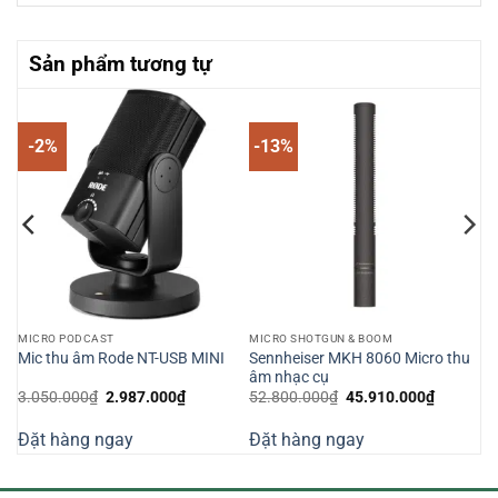
Sản phẩm tương tự
-2%
-13%
MICRO PODCAST
MICRO SHOTGUN & BOOM
Sennheiser MKH 8060 Micro thu
Mic thu âm Rode NT-USB MINI
c
âm nhạc cụ
Giá
Giá
Giá
Giá
3.050.000
₫
2.987.000
₫
52.800.000
₫
45.910.000
₫
n
gốc
hiện
gốc
hiện
là:
tại
là:
tại
Đặt hàng ngay
Đặt hàng ngay
3.050.000₫.
là:
52.800.000₫.
là:
369.000₫.
2.987.000₫.
45.910.0