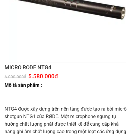
MICRO RODE NTG4
Giá
5.580.000
₫
Giá
₫
6.000.000
gốc
hiện
là:
tại
Mô tả sản phẩm :
6.000.000₫.
là:
5.580.000₫.
NTG4 được xây dựng trên nền tảng được tạo ra bởi micrô
shotgun NTG1 của RØDE. Một microphone ngưng tụ
hướng chất lượng phát được thiết kế để cung cấp khả
năng ghi âm chất lượng cao trong một loạt các ứng dụng