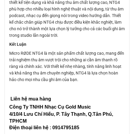
thiết kế tiện dụng và khả năng thu âm chất lượng cao, NTG4
phù hợp cho nhiều loại hình nghệ thuật và nội dung, từ thu âm
podcast, nhạc cụ đến giọng nói trong video hướng dẫn. Thiết
kế chắc chắn giúp NTG4 chịu được điều kiện khắc nghiệt, làm
cho nó trở thành một lựa chọn lý tưởng cho cả các buổi ghi âm
trong studio lẫn ngoài trời.
Kết Luận
Micro RØDE NTG4 là một sản phẩm chất lượng cao, mang đến
trải nghiệm thu âm vượt trội cho những ai cần âm thanh rõ
ràng và chính xác. Với thiết kế nhẹ nhàng, tính năng linh hoạt
và khả năng thu âm chuyên nghiệp, NTG4 là lựa chọn hoàn
hảo cho mọi nhu cầu ghi âm của bạn.
Liên hệ mua hàng
Công Ty TNHH Nhạc Cụ Gold Music
4/10/4 L
ưu Chí Hiếu, P. Tây Thạnh
, Q.Tân Phú,
TPHCM
Điện thoại liên hệ : 0914795185