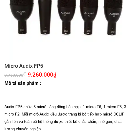
Micro Audix FP5
Giá
9.260.000
₫
Giá
₫
9.750.000
gốc
hiện
là:
tại
Mô tả sản phẩm :
9.750.000₫.
là:
9.260.000₫.
Audix FP5 chứa 5 micrô năng động hỗn hợp: 1 micro F6, 1 micro F5, 3
micro F2.
Mỗi micrô Audix đều được trang bị bộ tiếp hợp micrô DCLIP
gắn liền và toàn bộ hệ thống được thiết kế chắc chắn, nhỏ gọn, chất
lượng chuyên nghiệp.