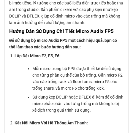
bị méo tiếng, lý tưởng cho các buổi biểu diễn trực tiếp hoặc thu
âm trong studio. Sản phẩm đi kèm với các phụ kiện như kẹp
DCLIP và DFLEX, giúp cố định micro vào các trống mà không
làm ảnh hưởng đến chất lượng âm thanh.
Hướng Dẫn Sử Dụng Chi Tiết Micro Audix FP5
Để sử dụng bộ micro Audix FP5 một cách hiệu quả, bạn có
thể làm theo các bước hướng dẫn sau:
Lắp Đặt Micro F2, F5, F6:
Mỗi micro trong bộ FP5 được thiết kế để sử dụng
cho từng phần cụ thể của bộ trống. Gắn micro F2
vào các trống rack và floor toms, micro F5 cho
trống snare, và micro F6 cho trống kick.
Sử dụng kẹp DCLIP hoặc DFLEX đi kèm để cố định
micro chắc chắn vào từng trống mà không lo bị
xê dịch trong quá trình sử dụng.
Kết Nối Micro Với Hệ Thống Âm Thanh: