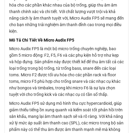
hóa cho các phần khác nhau của bộ trống, giúp thu âm âm
thanh chính xác và chi tiết. Với chất lượng vượt trội và khả
năng cách ly âm thanh tuyệt vời, Micro Audix FP5 sẽ mang đến
cho bạn những trải nghiệm âm thanh đỉnh cao trong mọi điều
kiện.
Mô Tả Chi Tiết Về Micro Audix FP5
Micro Audix FP5 là một bộ micro trống chuyên nghiệp, bao
gồm 5 micro động: F2, F5, F6 và các phụ kiện hỗ trợ như kẹp
và hộp đựng. Sản phẩm này được thiết kế để thu âm tất cả các
loại trống trong bộ trống, từ trống bass, snare đến các loại
toms. Micro F2 được tối ưu hóa cho các phần rack và floor
toms, micro F5 phù hợp cho trống snare và các nhạc cụ khác
như bongos và timbales, trong khi micro F6 là sự lựa chọn
tuyệt vời cho trống kick và các nhạc cụ có tần số thấp.
Micro Audix FP5 sử dụng mô hình thu cực hypercardioid, giúp
giảm thiểu tiếng ồn xung quanh và kiểm soát tốt phản hồi trên
sân khấu, mang lại âm thanh sạch sẽ và rõ ràng. Với khả năng
xử lý mức áp suất âm thanh cao (SPL), các micro trong bộ sản
phẩm này có thể thu âm được âm thanh mạnh mẽ mà không