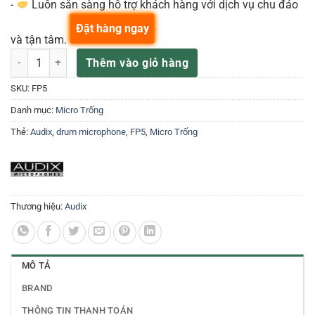
-
Luôn sẵn sàng hỗ trợ khách hàng với dịch vụ chu đáo
Đặt hàng ngay
và tận tâm.
Micro Audix FP5 số lượng
Thêm vào giỏ hàng
SKU:
FP5
Danh mục:
Micro Trống
Thẻ:
Audix
,
drum microphone
,
FP5
,
Micro Trống
Thương hiệu:
Audix
MÔ TẢ
BRAND
THÔNG TIN THANH TOÁN