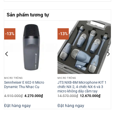
Sản phẩm tương tự
-13%
-13%
MICRO TRỐNG
MICRO TRỐNG
5
Sennheiser E 602-II Micro
JTS NXB-8M Microphone KIT 1
Dynamic Thu Nhạc Cụ
chiếc NX-2, 4 chiếc NX-6 và 3
micro không dây cầm tay
Giá
Giá
Giá
Giá
4.910.000
₫
4.270.000
₫
14.570.000
₫
12.670.000
₫
gốc
hiện
gốc
hiện
là:
tại
là:
tại
Đặt hàng ngay
Đặt hàng ngay
4.910.000₫.
là:
14.570.000₫.
là:
000₫.
4.270.000₫.
12.670.0