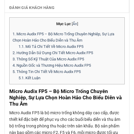
ĐÁNH GIÁ KHÁCH HÀNG
Mục Lục
[
Ẩn
]
1.
Micro Audix FP5 – Bộ Micro Trống Chuyên Nghiệp, Sự Lựa
Chọn Hoàn Hảo Cho Biểu Diễn và Thu Âm
1.1.
Mô Tả Chi Tiết Về Micro Audix FP5
2.
Hướng Dẫn Sử Dụng Chi Tiết Micro Audix FP5
3.
Thông Số Kỹ Thuật Của Micro Audix FP5
4.
Nguồn Gốc và Thương Hiệu Micro Audix FP5
5.
Thông Tin Chi Tiết Về Micro Audix FP5
5.1.
Kết Luận
Micro Audix FP5 – Bộ Micro Trống Chuyên
Nghiệp, Sự Lựa Chọn Hoàn Hảo Cho Biểu Diễn và
Thu Âm
Micro Audix FP5 là bộ micro trống không dây cao cấp, được
thiết kế đặc biệt để phục vụ cho các buổi biểu diễn và thu âm
bộ trống trong phòng thu hoặc trên sân khấu. Bộ sản phẩm
này bao gồm các micro F2, F5 và F6, mỗi micro được tối ưu