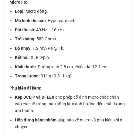
Micro F6:
Loại:
Micro động.
Mô hình thu cực:
Hypercardioid.
Dải tần số:
40 Hz – 16 kHz.
Trở kháng:
580 Ohms.
Độ nhạy:
1.2 mV/Pa @ 1k.
Kết nối:
XLR 3-pin.
Kích thước:
Đường kính 2.8 cm, chiều dài 12.1 cm.
Trọng lượng:
311 g (0.311 kg).
Phụ kiện đi kèm:
Kẹp DCLIP và DFLEX
cho phép cố định micro chắc chắn
vào các bộ trống mà không làm ảnh hưởng đến chất lượng
âm thanh.
Hộp đựng bằng nhôm
giúp bảo vệ micro và phụ kiện khi di
chuyển.