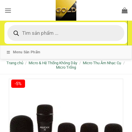
Bỏ
qua
nội
dung
Tìm
kiếm
sản
phẩm
Menu Sản Phẩm
Trang chủ
/
Micro & Hệ Thống Không Dây
/
Micro Thu Âm Nhạc Cụ
/
Micro Trống
-5%