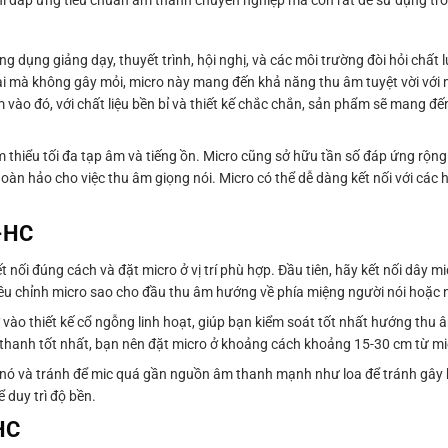
ỉ đáp ứng tiêu chuẩn âm thanh chuyên nghiệp mà còn rất dễ sử dụng tro
dụng giảng dạy, thuyết trình, hội nghị, và các môi trường đòi hỏi chất
dài mà không gây mỏi, micro này mang đến khả năng thu âm tuyệt vời với 
 vào đó, với chất liệu bền bỉ và thiết kế chắc chắn, sản phẩm sẽ mang đế
thiểu tối đa tạp âm và tiếng ồn. Micro cũng sở hữu tần số đáp ứng rộng
ụ hoàn hảo cho việc thu âm giọng nói. Micro có thể dễ dàng kết nối với cá
-HC
ối đúng cách và đặt micro ở vị trí phù hợp. Đầu tiên, hãy kết nối dây mi
u chỉnh micro sao cho đầu thu âm hướng về phía miệng người nói hoặc n
vào thiết kế cổ ngỗng linh hoạt, giúp bạn kiểm soát tốt nhất hướng thu â
anh tốt nhất, bạn nên đặt micro ở khoảng cách khoảng 15-30 cm từ mi
a nó và tránh để mic quá gần nguồn âm thanh mạnh như loa để tránh gây 
 duy trì độ bền.
HC