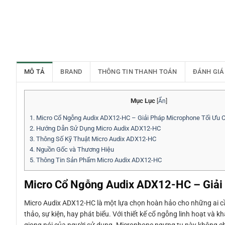
MÔ TẢ
BRAND
THÔNG TIN THANH TOÁN
ĐÁNH GIÁ
Mục Lục
[
Ẩn
]
1.
Micro Cổ Ngỗng Audix ADX12-HC – Giải Pháp Microphone Tối Ưu C
2.
Hướng Dẫn Sử Dụng Micro Audix ADX12-HC
3.
Thông Số Kỹ Thuật Micro Audix ADX12-HC
4.
Nguồn Gốc và Thương Hiệu
5.
Thông Tin Sản Phẩm Micro Audix ADX12-HC
Micro Cổ Ngỗng Audix ADX12-HC – Giải 
Micro Audix ADX12-HC là một lựa chọn hoàn hảo cho những ai cầ
thảo, sự kiện, hay phát biểu. Với thiết kế cổ ngỗng linh hoạt và