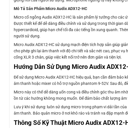
giọng nói của người sử dụng. Microphone ngưng tụ này không ch
Mô Tả Sản Phẩm Micro Audix ADX12-HC
Micro cổ ngỗng Audix ADX12-HC là sản phẩm lý tưởng cho các ứng 
Được thiết kế để dễ dàng điều chỉnh và sử dụng trong thời gian 
hypercardioid, giúp hạn chế tối đa các tiếng ồn xung quanh. Thêm
người sử dụng.
Micro Audix ADX12-HC sử dụng mạch điện tích hợp sẵn giúp giảm 
cho phép ghi lại âm thanh với độ chi tiết và sắc nét cao, phục v
cổng XLR 3 chân, giúp việc kết nối trở nên đơn giản và tiện lợi.
Hướng Dẫn Sử Dụng Micro Audix ADX12
Để sử dụng Micro Audix ADX12-HC hiệu quả, bạn cần đảm bảo kết n
âm thanh hoặc mixer có hỗ trợ nguồn phantom 9-52V. Sau đó, điề
Micro này có thể dễ dàng uốn cong và điều chỉnh góc thu âm nhờ 
ồn từ các hướng không mong muốn. Để đảm bảo chất lượng âm th
Lưu ý khi sử dụng: luôn sử dụng micro trong phạm vi dải tần củ
âm thanh. Bảo quản micro ở nơi khô ráo và tránh va đập mạnh để
Thông Số Kỹ Thuật Micro Audix ADX12-