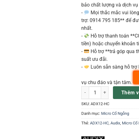
bảo chất lượng và dịch vụ
-
Mọi thắc mắc vui lòng 
trợ: 0914 795 185** để đ
nhất.
-
Hỗ trợ thanh toán **
tiền) hoặc chuyển khoản ti
-
Hỗ trợ **trả góp qua th
suất ưu đãi.
-
Luôn sẵn sàng hỗ trợ 
vụ chu đáo và tận tâm.
Micro Audix ADX12-HC số lư
Thêm v
SKU:
ADX12-HC
Danh mục:
Micro Cổ Ngỗng
Thẻ:
ADX12-HC
,
Audix
,
Micro Cổ