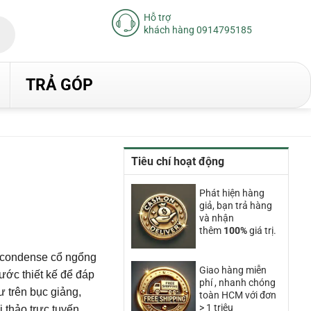
Hỗ trợ
khách hàng 0914795185
TRẢ GÓP
Tiêu chí hoạt động
iá
iện
Phát hiện hàng
ại
giả, bạn trả hàng
à:
.590.000₫.
và nhận
thêm
100%
giá trị.
 condense cổ ngổng
Giao hàng miễn
ước thiết kế để đáp
phí , nhanh chóng
 trên bục giảng,
toàn HCM với đơn
> 1 triệu
i thảo trực tuyến,