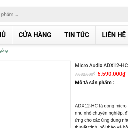
HỦ
CỬA HÀNG
TIN TỨC
LIÊN HỆ
Ngỗng
Micro Audix ADX12-HC
Giá
6.590.000
₫
G
₫
7.082.000
gốc
h
là:
t
Mô tả sản phẩm :
7.082.000₫.
l
6
ADX12-HC là dòng micro
nhu nhỏ chuyên nghiệp, đ
ứng cho các ứng dụng như
thuyết trình, hội thảo và hộ