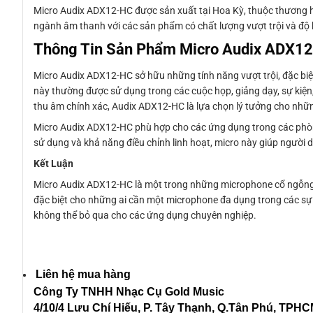
Micro Audix ADX12-HC được sản xuất tại Hoa Kỳ, thuộc thương h
ngành âm thanh với các sản phẩm có chất lượng vượt trội và độ
Thông Tin Sản Phẩm Micro Audix ADX1
Micro Audix ADX12-HC sở hữu những tính năng vượt trội, đặc biệ
này thường được sử dụng trong các cuộc họp, giảng dạy, sự kiện
thu âm chính xác, Audix ADX12-HC là lựa chọn lý tưởng cho nhữ
Micro Audix ADX12-HC phù hợp cho các ứng dụng trong các phòng t
sử dụng và khả năng điều chỉnh linh hoạt, micro này giúp người
Kết Luận
Micro Audix ADX12-HC là một trong những microphone cổ ngỗng ch
đặc biệt cho những ai cần một microphone đa dụng trong các sự kiệ
không thể bỏ qua cho các ứng dụng chuyên nghiệp.
Liên hệ mua hàng
Công Ty TNHH Nhạc Cụ Gold Music
4/10/4 L
ưu Chí Hiếu, P. Tây Thạnh
, Q.Tân Phú, TPH