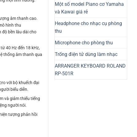
ng mọi tình huống.
Một số model Piano cơ Yamaha
và Kawai giá rẻ
 lượng âm thanh cao.
Headphone cho nhạc cụ phòng
mô hình thu
thu
n độ bền lâu dài cho
Microphone cho phòng thu
 từ 40 Hz đến 18 kHz,
Trống điện tử dùng làm nhạc
c hệ thống âm thanh qua
ARRANGER KEYBOARD ROLAND
RP-501R
cro với bộ khuếch đại
gười biểu diễn.
m và giảm thiểu tiếng
ệng người nói.
hiện tượng phản hồi