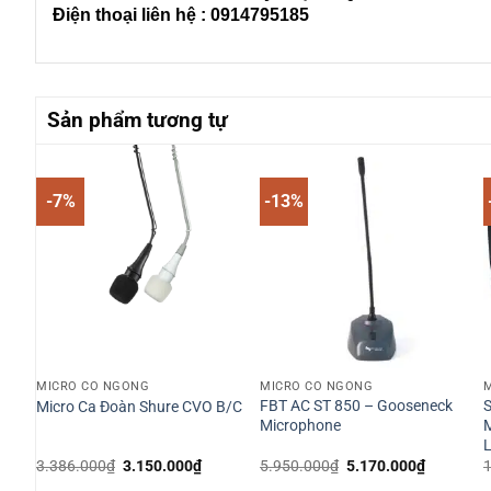
Điện thoại liên hệ : 0914795185
Sản phẩm tương tự
-7%
-13%
MICRO CỔ NGỖNG
MICRO CỔ NGỖNG
ng
FBT AC ST 850 – Gooseneck
S
Micro Ca Đoàn Shure CVO B/C
Microphone
M
á
Giá
Giá
Giá
Giá
3.386.000
₫
3.150.000
₫
5.950.000
₫
5.170.000
₫
n
gốc
hiện
gốc
hiện