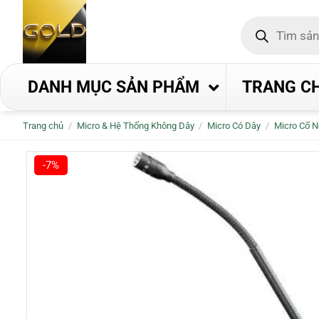
Bỏ
Tìm
qua
kiếm
nội
sản
phẩm
dung
DANH MỤC SẢN PHẨM
TRANG C
Trang chủ
/
Micro & Hệ Thống Không Dây
/
Micro Có Dây
/
Micro Cổ 
-7%