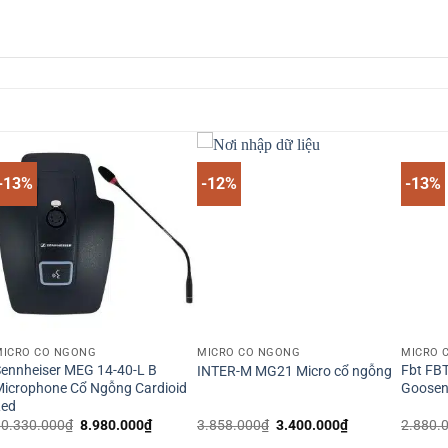
-13%
-12%
-13%
MICRO CỔ NGỖNG
MICRO CỔ NGỖNG
MICRO 
ennheiser MEG 14-40-L B
Fbt FB
INTER-M MG21 Micro cổ ngỗng
icrophone Cổ Ngỗng Cardioid
Goosen
Led
Giá
Giá
Giá
Giá
10.330.000
₫
8.980.000
₫
3.858.000
₫
3.400.000
₫
2.880.
gốc
hiện
gốc
hiện