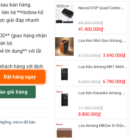
gốc
hiện
 sau bán hàng.
Neural DSP Quad Cortex Mini – Amp Modeler Cao Cấp
là:
tại
liên hệ **Hotline hỗ
3.390.000₫.
là:
ược giải đáp nhanh
1.900
45.000.000
₫
Giá
Giá
41.400.000
₫
gốc
hiện
COD** (giao hàng nhận
Loa Kéo Nhỏ Gọn Arirang MKS2.5 Bass 12 Inch
là:
tại
ện lợi.
45.000.000₫.
là:
ẻ tín dụng** với lãi
41.400.000₫.
Giá
Giá
3.690.000
₫
4.720.000
₫
gốc
hiện
khách hàng với dịch
Loa Kéo Arirang MK1 MAX 1200W Pin LiFePo4
là:
tại
4.720.000₫.
là:
Đặt hàng ngay
3.690
Giá
Giá
6.780.000
₫
8.680.000
₫
gốc
hiện
ợng
ào giỏ hàng
Loa Kéo Karaoke Arirang MK6 MAX Bass 40cm
là:
tại
8.680.000₫.
là:
6.780
11.260.000
₫
Giá
Giá
8.800.000
₫
gốc
hiện
 Ngỗng
,
micro để bàn
Loa Arirang MB2iw Di Động 1200W Kèm Micro
là:
tại
11.260.000₫.
là: