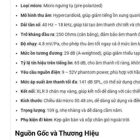
Loại micro
: Micro ngưng tụ (pre-polarized)
Mô hình thu âm
: Hypercardioid, giúp giảm tiếng ồn xung quanh
Dải tần số
: 40 Hz – 18 kHz, giúp tái tạo âm thanh chi tiết và c
Trở kháng đầu ra
: 250 Ohms (cân bằng), đảm bảo âm thanh ổ
Độ nhạy
: 4.8 mV/Pa, cho phép thu âm tốt ngay cả ở mức âm 
Mức ồn tương đương
: 29 dB (A-weighted), giúp giảm thiểu tạ
Tỷ lệ tín hiệu trên tiếng ồn
: 65 dB, cho âm thanh rõ ràng, khô
Yêu cầu nguồn điện
: 9 – 52V phantom power, phù hợp với hầ
Mức áp suất âm thanh tối đa
: 141 dB SPL, có thể sử dụng c
Kết nối
: XLR 3 chân mạ vàng, giúp kết nối dễ dàng với các thi
Kích thước
: Chiều dài micro 30.48 cm, dễ dàng sử dụng và đi
Trọng lượng
: 109 g, nhẹ nhàng và dễ dàng cầm nắm.
Phụ kiện đi kèm
: Kẹp gắn bàn và xốp chắn gió ngoài trời.
Nguồn Gốc và Thương Hiệu