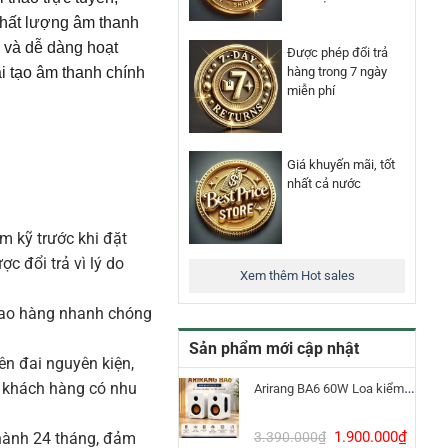
chất lượng âm thanh
ên và dễ dàng hoạt
Được phép đổi trả
i tạo âm thanh chính
hàng trong 7 ngày
miễn phí
Giá khuyến mãi, tốt
nhất cả nước
m kỹ trước khi đặt
 đổi trả vì lý do
Xem thêm Hot sales
iao hàng nhanh chóng
Sản phẩm mới cập nhật
n đai nguyên kiện,
o khách hàng có nhu
Arirang BA6 60W Loa kiểm âm Bluetooth 5.3
Giá
Giá
1.900.000
₫
3.390.000
₫
ành 24 tháng, đảm