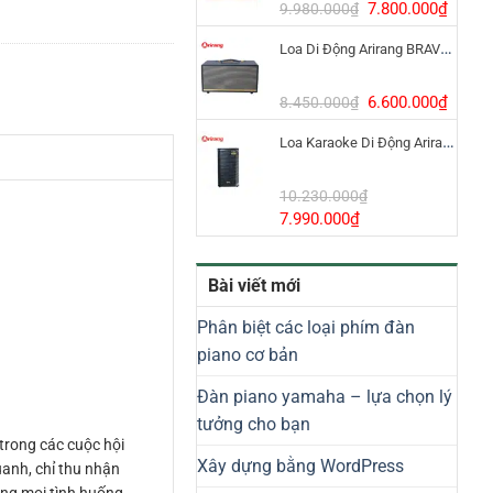
8.800.000₫.
Giá
Giá
7.800.000
₫
9.980.000
₫
gốc
hiện
Loa Di Động Arirang BRAVO 8 800W Có Micro
là:
tại
9.980.000₫.
là:
7.800
Giá
Giá
6.600.000
₫
8.450.000
₫
gốc
hiện
Loa Karaoke Di Động Arirang EDGE-X Model I
là:
tại
8.450.000₫.
là:
6.600
10.230.000
₫
Giá
Giá
7.990.000
₫
gốc
hiện
là:
tại
Bài viết mới
10.230.000₫.
là:
7.990.000₫.
Phân biệt các loại phím đàn
piano cơ bản
Đàn piano yamaha – lựa chọn lý
tưởng cho bạn
trong các cuộc hội
Xây dựng bằng WordPress
uanh, chỉ thu nhận