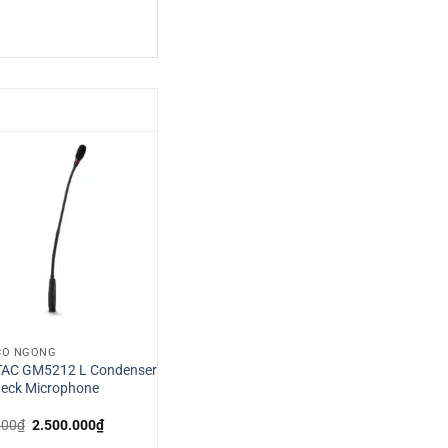
CỔ NGỖNG
TAC GM5212 L Condenser
eck Microphone
Giá
Giá
000
₫
2.500.000
₫
gốc
hiện