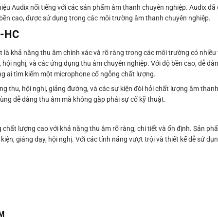
iệu Audix nổi tiếng với các sản phẩm âm thanh chuyên nghiệp. Audix đã
 bền cao, được sử dụng trong các môi trường âm thanh chuyên nghiệp.
2-HC
t là khả năng thu âm chính xác và rõ ràng trong các môi trường có nhiều
, hội nghị, và các ứng dụng thu âm chuyên nghiệp. Với độ bền cao, dễ d
ng ai tìm kiếm một microphone cổ ngỗng chất lượng.
hu, hội nghị, giảng đường, và các sự kiện đòi hỏi chất lượng âm thanh t
 dùng dễ dàng thu âm mà không gặp phải sự cố kỹ thuật.
ất lượng cao với khả năng thu âm rõ ràng, chi tiết và ổn định. Sản phẩ
n, giảng dạy, hội nghị. Với các tính năng vượt trội và thiết kế dễ sử dụn
CM