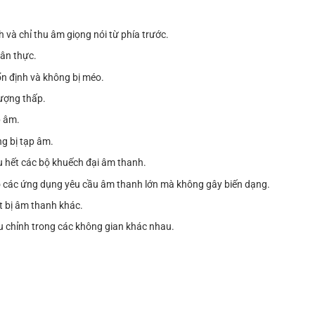
 và chỉ thu âm giọng nói từ phía trước.
hân thực.
n định và không bị méo.
lượng thấp.
p âm.
ng bị tạp âm.
u hết các bộ khuếch đại âm thanh.
ho các ứng dụng yêu cầu âm thanh lớn mà không gây biến dạng.
ết bị âm thanh khác.
ều chỉnh trong các không gian khác nhau.