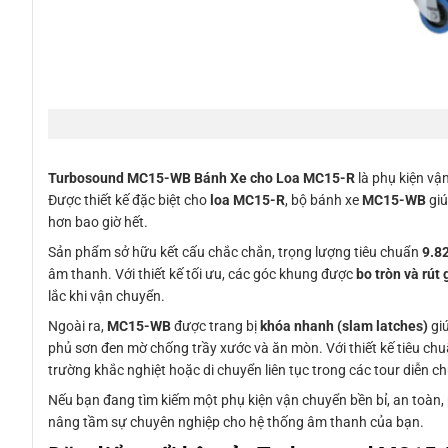
Turbosound MC15-WB Bánh Xe cho Loa MC15-R
là phụ kiện v
Được thiết kế đặc biệt cho
loa MC15-R
, bộ bánh xe
MC15-WB
giú
hơn bao giờ hết.
Sản phẩm sở hữu kết cấu chắc chắn, trọng lượng tiêu chuẩn
9.8
âm thanh. Với thiết kế tối ưu, các góc khung được
bo tròn và rút
lắc khi vận chuyển.
Ngoài ra,
MC15-WB
được trang bị
khóa nhanh (slam latches)
giú
phủ sơn đen mờ chống trầy xước và ăn mòn. Với thiết kế tiêu ch
trường khắc nghiệt hoặc di chuyển liên tục trong các tour diễn c
Nếu bạn đang tìm kiếm một phụ kiện vận chuyển bền bỉ, an toàn, 
nâng tầm sự chuyên nghiệp cho hệ thống âm thanh của bạn.