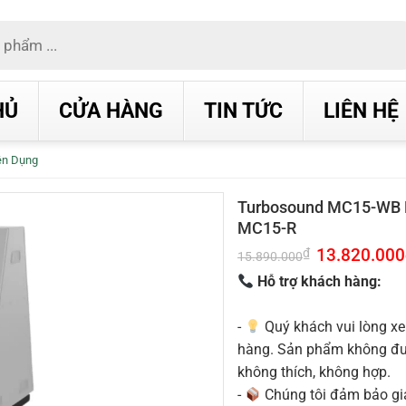
HỦ
CỬA HÀNG
TIN TỨC
LIÊN HỆ
ên Dụng
Turbosound MC15-WB 
MC15-R
Giá
13.820.000
₫
15.890.000
gốc
là:
Hỗ trợ khách hàng:
15.890.000₫.
-
Quý khách vui lòng xe
hàng. Sản phẩm không được
không thích, không hợp.
-
Chúng tôi đảm bảo g