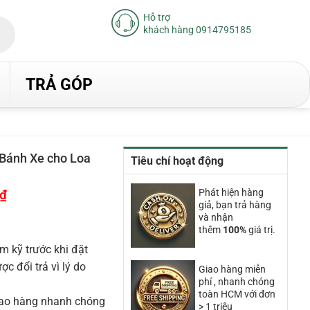
Hỗ trợ
khách hàng 0914795185
TRẢ GÓP
Bánh Xe cho Loa
Tiêu chí hoạt động
₫
Giá
Phát hiện hàng
hiện
giả, bạn trả hàng
tại
và nhận
là:
thêm
100%
giá trị.
13.820.000₫.
m kỹ trước khi đặt
 đổi trả vì lý do
Giao hàng miễn
phí , nhanh chóng
toàn HCM với đơn
iao hàng nhanh chóng
> 1 triệu