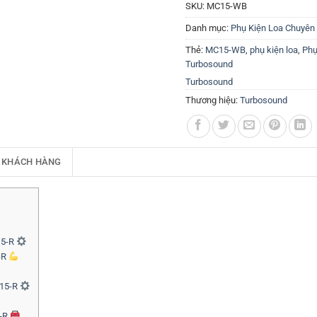
SKU:
MC15-WB
Danh mục:
Phụ Kiện Loa Chuyên
Thẻ:
MC15-WB
,
phụ kiện loa
,
Phụ
Turbosound
Turbosound
Thương hiệu:
Turbosound
 KHÁCH HÀNG
15-R
-R
C15-R
5-R