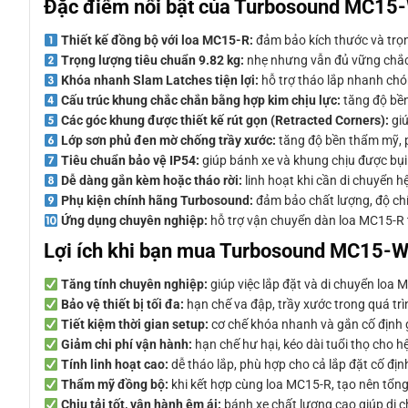
Đặc điểm nổi bật của Turbosound MC1
Thiết kế đồng bộ với loa MC15-R:
đảm bảo kích thước và trọn
Trọng lượng tiêu chuẩn 9.82 kg:
nhẹ nhưng vẫn đủ vững chắc 
Khóa nhanh Slam Latches tiện lợi:
hỗ trợ tháo lắp nhanh chón
Cấu trúc khung chắc chắn bằng hợp kim chịu lực:
tăng độ bền
Các góc khung được thiết kế rút gọn (Retracted Corners):
giú
Lớp sơn phủ đen mờ chống trầy xước:
tăng độ bền thẩm mỹ, p
Tiêu chuẩn bảo vệ IP54:
giúp bánh xe và khung chịu được bụi 
Dễ dàng gắn kèm hoặc tháo rời:
linh hoạt khi cần di chuyển h
Phụ kiện chính hãng Turbosound:
đảm bảo chất lượng, độ chín
Ứng dụng chuyên nghiệp:
hỗ trợ vận chuyển dàn loa MC15-R t
Lợi ích khi bạn mua Turbosound MC15-
Tăng tính chuyên nghiệp:
giúp việc lắp đặt và di chuyển loa
Bảo vệ thiết bị tối đa:
hạn chế va đập, trầy xước trong quá tr
Tiết kiệm thời gian setup:
cơ chế khóa nhanh và gắn cố định g
Giảm chi phí vận hành:
hạn chế hư hại, kéo dài tuổi thọ cho hệ
Tính linh hoạt cao:
dễ tháo lắp, phù hợp cho cả lắp đặt cố địn
Thẩm mỹ đồng bộ:
khi kết hợp cùng loa MC15-R, tạo nên tổng 
Chịu tải tốt, vận hành êm ái:
bánh xe chất lượng cao giúp di c