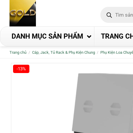
Bỏ
Tìm
qua
kiếm
nội
sản
phẩm
dung
DANH MỤC SẢN PHẨM
TRANG C
Trang chủ
/
Cáp, Jack, Tủ Rack & Phụ Kiện Chung
/
Phụ Kiện Loa Chuy
-13%