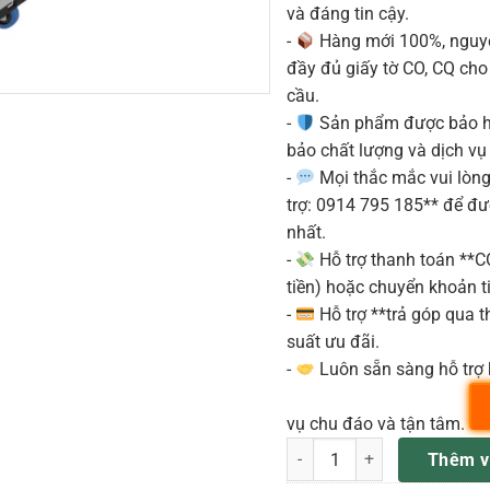
và đáng tin cậy.
-
Hàng mới 100%, nguyê
đầy đủ giấy tờ CO, CQ ch
cầu.
-
Sản phẩm được bảo h
bảo chất lượng và dịch vụ
-
Mọi thắc mắc vui lòng 
trợ: 0914 795 185** để đ
nhất.
-
Hỗ trợ thanh toán **
tiền) hoặc chuyển khoản ti
-
Hỗ trợ **trả góp qua th
suất ưu đãi.
-
Luôn sẵn sàng hỗ trợ 
vụ chu đáo và tận tâm.
Turbosound MC15-WB Bánh X
Thêm v