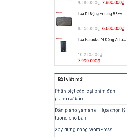
8.800.000₫.
Giá
Giá
7.800.000
₫
9.980.000
₫
gốc
hiện
Loa Di Động Arirang BRAVO 8 800W Có Micro
là:
tại
9.980.000₫.
là:
7.800
Giá
Giá
6.600.000
₫
8.450.000
₫
gốc
hiện
Loa Karaoke Di Động Arirang EDGE-X Model I
là:
tại
8.450.000₫.
là:
6.600
10.230.000
₫
Giá
Giá
7.990.000
₫
gốc
hiện
là:
tại
Bài viết mới
10.230.000₫.
là:
7.990.000₫.
Phân biệt các loại phím đàn
piano cơ bản
Đàn piano yamaha – lựa chọn lý
tưởng cho bạn
Xây dựng bằng WordPress