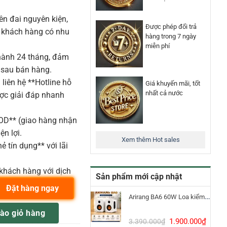
n đai nguyên kiện,
Được phép đổi trả
o khách hàng có nhu
hàng trong 7 ngày
miễn phí
ành 24 tháng, đảm
 sau bán hàng.
liên hệ **Hotline hỗ
Giá khuyến mãi, tốt
nhất cả nước
ược giải đáp nhanh
COD** (giao hàng nhận
ện lợi.
Xem thêm Hot sales
ẻ tín dụng** với lãi
khách hàng với dịch
Sản phẩm mới cập nhật
Đặt hàng ngay
Arirang BA6 60W Loa kiểm âm Bluetooth 5.3
e cho Loa MC15-R số lượng
ào giỏ hàng
Giá
Giá
1.900.000
₫
3.390.000
₫