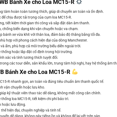
5-WB Bánh Xe cho Loa MC15-R
g tâm hoàn toàn tương thích, giúp di chuyển an toàn và ổn định.
để chịu được tải trọng của cụm loa MC15-R.
g, tiết kiệm thời gian thi công và sắp đặt dàn âm thanh.
, chống biến dạng khi vận chuyển hoặc va chạm.
p bánh xe vừa khít với thân loa, đảm bảo độ thăng bằng tối đa.
hù hợp với phong cách hiện đại của dòng Manchester.
và ẩm, phù hợp cả môi trường biểu diễn ngoài trời.
ệ thống hoặc lắp đặt cố định trong hội trường.
h xác và tính tương thích tuyệt đối.
rong các tour diễn, sân khấu lớn, trung tâm hội nghị, hay hệ thống âm t
WB Bánh Xe cho Loa MC15-R
 MC15-R nhanh gọn, an toàn và đúng tiêu chuẩn âm thanh quốc tế.
ình vận chuyển hoặc lưu kho.
iúp kỹ thuật viên thao tác dễ dàng, không mất công căn chỉnh.
 thống loa MC15-R, tiết kiệm chi phí bảo trì.
h hoặc lưu động.
thể hiện đại, chuyên nghiệp và tinh tế.
huyển dễ dàng, không gây tiếng ồn và không để lại vết trên sàn.