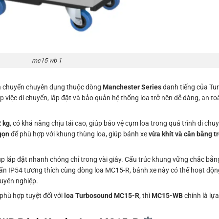
mc15 wb 1
ận chuyển chuyên dụng thuộc dòng
Manchester Series
danh tiếng của Tu
p việc di chuyển, lắp đặt và bảo quản hệ thống loa trở nên dễ dàng, an t
2 kg
, có khả năng chịu tải cao, giúp bảo vệ cụm loa trong quá trình di ch
 gọn
để phù hợp với khung thùng loa, giúp bánh xe
vừa khít và cân bằng t
p lắp đặt nhanh chóng chỉ trong vài giây. Cấu trúc khung vững chắc bằng 
uẩn IP54 tương thích cùng dòng loa MC15-R, bánh xe này có thể hoạt độn
huyên nghiệp.
phù hợp tuyệt đối với
loa Turbosound MC15-R
, thì
MC15-WB
chính là lự