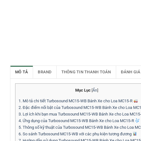
MÔ TẢ
BRAND
THÔNG TIN THANH TOÁN
ĐÁNH GIÁ
Mục Lục
[
Ẩn
]
1.
Mô tả chi tiết Turbosound MC15-WB Bánh Xe cho Loa MC15-R
2.
Đặc điểm nổi bật của Turbosound MC15-WB Bánh Xe cho Loa MC
3.
Lợi ích khi bạn mua Turbosound MC15-WB Bánh Xe cho Loa MC15
4.
Ứng dụng của Turbosound MC15-WB Bánh Xe cho Loa MC15-R
5.
Thông số kỹ thuật của Turbosound MC15-WB Bánh Xe cho Loa M
6.
So sánh Turbosound MC15-WB với các phụ kiện tương đương
7.
Hướng dẫn sử dụng Turbosound MC15-WB Bánh Xe cho Loa MC1