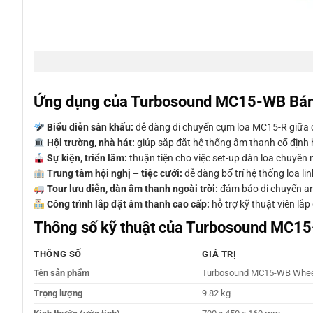
Ứng dụng của Turbosound MC15-WB Bá
Biểu diễn sân khấu:
dễ dàng di chuyển cụm loa MC15-R giữa c
Hội trường, nhà hát:
giúp sắp đặt hệ thống âm thanh cố định
Sự kiện, triển lãm:
thuận tiện cho việc set-up dàn loa chuyên 
Trung tâm hội nghị – tiệc cưới:
dễ dàng bố trí hệ thống loa li
Tour lưu diễn, dàn âm thanh ngoài trời:
đảm bảo di chuyển an 
Công trình lắp đặt âm thanh cao cấp:
hỗ trợ kỹ thuật viên lắp
Thông số kỹ thuật của Turbosound MC1
THÔNG SỐ
GIÁ TRỊ
Tên sản phẩm
Turbosound MC15-WB Whee
Trọng lượng
9.82 kg