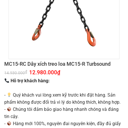
MC15-RC Dây xích treo loa MC15-R Turbsound
Giá
12.980.000
₫
Giá
₫
14.930.000
gốc
hiện
là:
tại
Hỗ trợ khách hàng:
14.930.000₫.
là:
12.980.000₫.
-
Quý khách vui lòng xem kỹ trước khi đặt hàng. Sản
phẩm không được đổi trả vì lý do không thích, không hợp.
-
Chúng tôi đảm bảo giao hàng nhanh chóng và đáng
tin cậy.
-
Hàng mới 100%, nguyên đai nguyên kiện, đầy đủ giấy