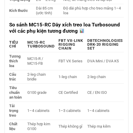
Dài 85 cm
Độ dài phù hợp cho treo mảng 1–4
Kích thước
(ước tính)
loa
So sánh MC15-RC Dây xích treo loa Turbosound
với các phụ kiện tương đương
FBT VX-LINK
DBTECHNOLOGIES
TIÊU
MC15-RC
RIGGING
DRK-20 RIGGING
CHÍ
TURBOSOUND
CHAIN
SET
Tương
MC15-R /
thích
FBT VX Series
DVA Mini / DVA K5
MC15-FB
loa
Cấu
2-leg chain
1-leg chain
2-leg chain
trúc
bridle
Tiêu
chuẩn
G100 grade
CE Certified
CE / EN ISO
an toàn
Tải
trọng
1–4 cabinets
1–3 cabinets
1–4 cabinets
treo
Chất
Thép hợp kim
Thép không gỉ
Thép mạ kẽm
liệu
G100