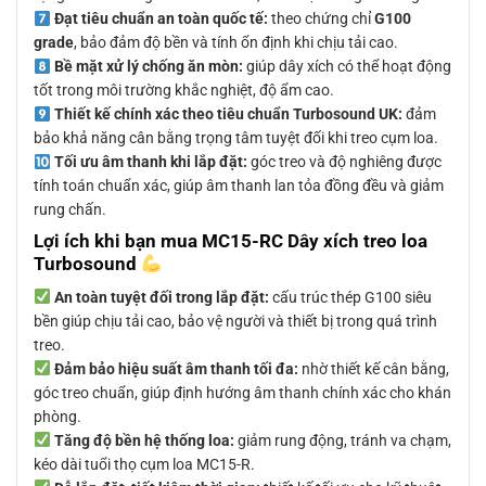
Đạt tiêu chuẩn an toàn quốc tế:
theo chứng chỉ
G100
grade
, bảo đảm độ bền và tính ổn định khi chịu tải cao.
Bề mặt xử lý chống ăn mòn:
giúp dây xích có thể hoạt động
tốt trong môi trường khắc nghiệt, độ ẩm cao.
Thiết kế chính xác theo tiêu chuẩn Turbosound UK:
đảm
bảo khả năng cân bằng trọng tâm tuyệt đối khi treo cụm loa.
Tối ưu âm thanh khi lắp đặt:
góc treo và độ nghiêng được
tính toán chuẩn xác, giúp âm thanh lan tỏa đồng đều và giảm
rung chấn.
Lợi ích khi bạn mua MC15-RC Dây xích treo loa
Turbosound
An toàn tuyệt đối trong lắp đặt:
cấu trúc thép G100 siêu
bền giúp chịu tải cao, bảo vệ người và thiết bị trong quá trình
treo.
Đảm bảo hiệu suất âm thanh tối đa:
nhờ thiết kế cân bằng,
góc treo chuẩn, giúp định hướng âm thanh chính xác cho khán
phòng.
Tăng độ bền hệ thống loa:
giảm rung động, tránh va chạm,
kéo dài tuổi thọ cụm loa MC15-R.