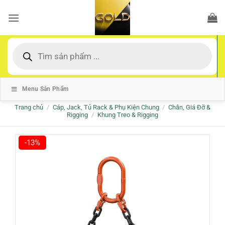
Bỏ
qua
nội
dung
Tìm
kiếm
sản
phẩm
Menu Sản Phẩm
Trang chủ
/
Cáp, Jack, Tủ Rack & Phụ Kiện Chung
/
Chân, Giá Đỡ &
Rigging
/
Khung Treo & Rigging
-13%