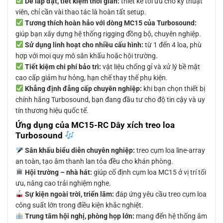
Dễ lắp đặt, tiết kiệm thời gian:
thiết kế tối ưu cho kỹ thuật
viên, chỉ cần vài thao tác là hoàn tất setup.
Tương thích hoàn hảo với dòng MC15 của Turbosound:
giúp bạn xây dựng hệ thống rigging đồng bộ, chuyên nghiệp.
Sử dụng linh hoạt cho nhiều cấu hình:
từ 1 đến 4 loa, phù
hợp với mọi quy mô sân khấu hoặc hội trường.
Tiết kiệm chi phí bảo trì:
vật liệu chống gỉ và xử lý bề mặt
cao cấp giảm hư hỏng, hạn chế thay thế phụ kiện.
Khẳng định đẳng cấp chuyên nghiệp:
khi bạn chọn thiết bị
chính hãng Turbosound, bạn đang đầu tư cho độ tin cậy và uy
tín thương hiệu quốc tế.
Ứng dụng của MC15-RC Dây xích treo loa
Turbosound
Sân khấu biểu diễn chuyên nghiệp:
treo cụm loa line-array
an toàn, tạo âm thanh lan tỏa đều cho khán phòng.
Hội trường – nhà hát:
giúp cố định cụm loa MC15 ở vị trí tối
ưu, nâng cao trải nghiệm nghe.
Sự kiện ngoài trời, triển lãm:
đáp ứng yêu cầu treo cụm loa
công suất lớn trong điều kiện khắc nghiệt.
Trung tâm hội nghị, phòng họp lớn:
mang đến hệ thống âm