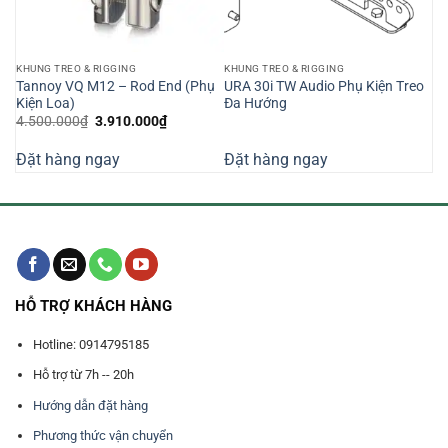
KHUNG TREO & RIGGING
KHUNG TREO & RIGGING
Tannoy VQ M12 – Rod End (Phụ
URA 30i TW Audio Phụ Kiện Treo
Kiện Loa)
Đa Hướng
Giá
Giá
4.500.000
₫
3.910.000
₫
gốc
hiện
là:
tại
Đặt hàng ngay
Đặt hàng ngay
4.500.000₫.
là:
3.910.000₫.
HỖ TRỢ KHÁCH HÀNG
Hotline: 0914795185
Hỗ trợ từ 7h -- 20h
Hướng dẫn đặt hàng
Phương thức vận chuyển