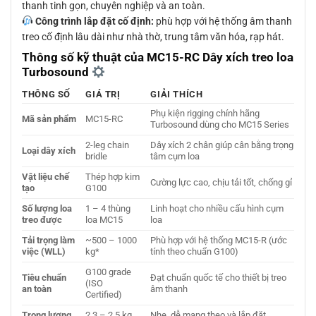
thanh tinh gọn, chuyên nghiệp và an toàn.
Công trình lắp đặt cố định:
phù hợp với hệ thống âm thanh
treo cố định lâu dài như nhà thờ, trung tâm văn hóa, rạp hát.
Thông số kỹ thuật của MC15-RC Dây xích treo loa
Turbosound
THÔNG SỐ
GIÁ TRỊ
GIẢI THÍCH
Phụ kiện rigging chính hãng
Mã sản phẩm
MC15-RC
Turbosound dùng cho MC15 Series
2-leg chain
Dây xích 2 chân giúp cân bằng trọng
Loại dây xích
bridle
tâm cụm loa
Vật liệu chế
Thép hợp kim
Cường lực cao, chịu tải tốt, chống gỉ
tạo
G100
Số lượng loa
1 – 4 thùng
Linh hoạt cho nhiều cấu hình cụm
treo được
loa MC15
loa
Tải trọng làm
~500 – 1000
Phù hợp với hệ thống MC15-R (ước
việc (WLL)
kg*
tính theo chuẩn G100)
G100 grade
Tiêu chuẩn
Đạt chuẩn quốc tế cho thiết bị treo
(ISO
an toàn
âm thanh
Certified)
Trọng lượng
2.3 – 2.5 kg
Nhẹ, dễ mang theo và lắp đặt