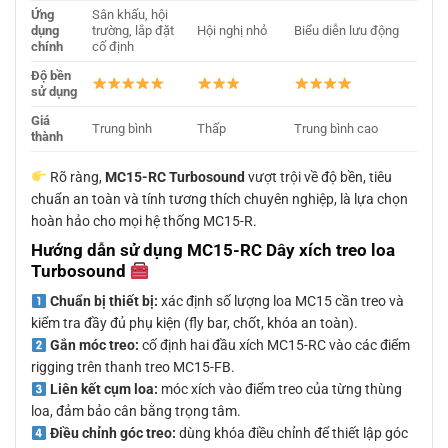
Ứng
Sân khấu, hội
dụng
trường, lắp đặt
Hội nghị nhỏ
Biểu diễn lưu động
chính
cố định
Độ bền
sử dụng
Giá
Trung bình
Thấp
Trung bình cao
thành
Rõ ràng,
MC15-RC Turbosound
vượt trội về độ bền, tiêu
chuẩn an toàn và tính tương thích chuyên nghiệp, là lựa chọn
hoàn hảo cho mọi hệ thống MC15-R.
Hướng dẫn sử dụng MC15-RC Dây xích treo loa
Turbosound
Chuẩn bị thiết bị:
xác định số lượng loa MC15 cần treo và
kiểm tra đầy đủ phụ kiện (fly bar, chốt, khóa an toàn).
Gắn móc treo:
cố định hai đầu xích MC15-RC vào các điểm
rigging trên thanh treo MC15-FB.
Liên kết cụm loa:
móc xích vào điểm treo của từng thùng
loa, đảm bảo cân bằng trọng tâm.
Điều chỉnh góc treo:
dùng khóa điều chỉnh để thiết lập góc