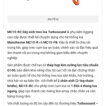
mc15 rc
MC15-RC Dây xích treo loa Turbosound
là phụ kiện rigging
cao cấp được thiết kế chuyên dụng cho hệ thống loa
Manchester MC15-R
và
MC15-FB
. Đây là thiết bị chịu tải
trọng lớn, giúp treo cụm loa an toàn, chính xác và đạt hiệu quả
âm thanh tối ưu trong mọi không gian biểu diễn chuyên
nghiệp.
Sản phẩm được chế tạo từ
thép hợp kim cường lực tiêu chuẩn
G100
, bảo đảm khả năng chịu tải cực tốt và đạt chứng nhận
an toàn quốc tế cho hệ thống treo loa sân khấu, hội trường,
nhà hát và sự kiện lớn. Với thiết kế
2 chân xích (2-leg chain
bridle)
,
MC15-RC
cho phép treo cụm loa từ
1 đến 4 thùng loa
ngang
, giúp tạo thành các mảng line-array chắc chắn và cân
bằng trọng tâm.
Với chất lượng và độ tin cậy đến từ thương hiệu
Turbosound –