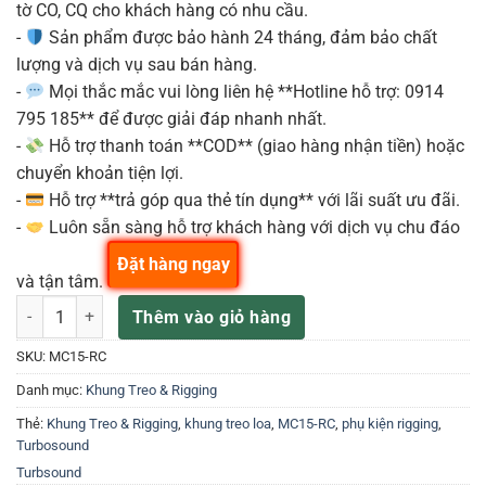
tờ CO, CQ cho khách hàng có nhu cầu.
-
Sản phẩm được bảo hành 24 tháng, đảm bảo chất
lượng và dịch vụ sau bán hàng.
-
Mọi thắc mắc vui lòng liên hệ **Hotline hỗ trợ: 0914
795 185** để được giải đáp nhanh nhất.
-
Hỗ trợ thanh toán **COD** (giao hàng nhận tiền) hoặc
chuyển khoản tiện lợi.
-
Hỗ trợ **trả góp qua thẻ tín dụng** với lãi suất ưu đãi.
-
Luôn sẵn sàng hỗ trợ khách hàng với dịch vụ chu đáo
Đặt hàng ngay
và tận tâm.
MC15-RC Dây xích treo loa MC15-R Turbsound số lượng
Thêm vào giỏ hàng
SKU:
MC15-RC
Danh mục:
Khung Treo & Rigging
Thẻ:
Khung Treo & Rigging
,
khung treo loa
,
MC15-RC
,
phụ kiện rigging
,
Turbosound
Turbsound