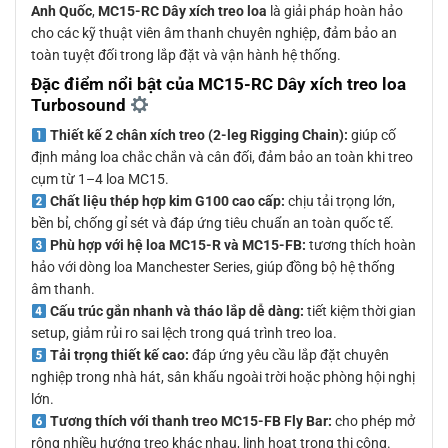
Anh Quốc
,
MC15-RC Dây xích treo loa
là giải pháp hoàn hảo
cho các kỹ thuật viên âm thanh chuyên nghiệp, đảm bảo an
toàn tuyệt đối trong lắp đặt và vận hành hệ thống.
Đặc điểm nổi bật của MC15-RC Dây xích treo loa
Turbosound
Thiết kế 2 chân xích treo (2-leg Rigging Chain):
giúp cố
định mảng loa chắc chắn và cân đối, đảm bảo an toàn khi treo
cụm từ 1–4 loa MC15.
Chất liệu thép hợp kim G100 cao cấp:
chịu tải trọng lớn,
bền bỉ, chống gỉ sét và đáp ứng tiêu chuẩn an toàn quốc tế.
Phù hợp với hệ loa MC15-R và MC15-FB:
tương thích hoàn
hảo với dòng loa Manchester Series, giúp đồng bộ hệ thống
âm thanh.
Cấu trúc gắn nhanh và tháo lắp dễ dàng:
tiết kiệm thời gian
setup, giảm rủi ro sai lệch trong quá trình treo loa.
Tải trọng thiết kế cao:
đáp ứng yêu cầu lắp đặt chuyên
nghiệp trong nhà hát, sân khấu ngoài trời hoặc phòng hội nghị
lớn.
Tương thích với thanh treo MC15-FB Fly Bar:
cho phép mở
rộng nhiều hướng treo khác nhau, linh hoạt trong thi công.