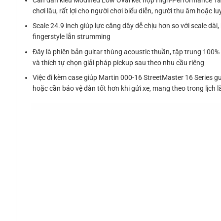
Cần đàn kiểu Modified Low Oval kết hợp High-Performance Tap
chơi lâu, rất lợi cho người chơi biểu diễn, người thu âm hoặc l
Scale 24.9 inch giúp lực căng dây dễ chịu hơn so với scale dài
fingerstyle lẫn strumming
Đây là phiên bản guitar thùng acoustic thuần, tập trung 100%
và thích tự chọn giải pháp pickup sau theo nhu cầu riêng
Việc đi kèm case giúp Martin 000-16 StreetMaster 16 Series gu
hoặc cần bảo vệ đàn tốt hơn khi gửi xe, mang theo trong lịch 