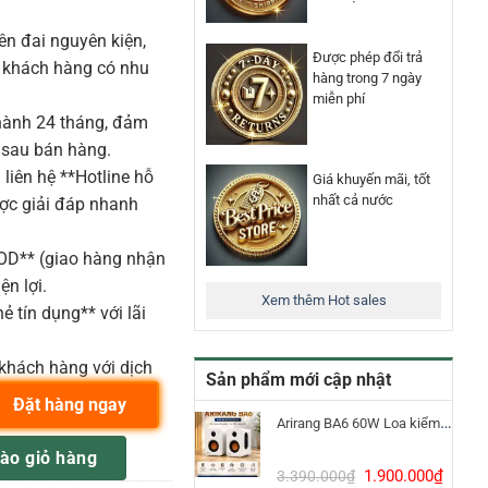
n đai nguyên kiện,
Được phép đổi trả
o khách hàng có nhu
hàng trong 7 ngày
miễn phí
ành 24 tháng, đảm
 sau bán hàng.
liên hệ **Hotline hỗ
Giá khuyến mãi, tốt
nhất cả nước
ược giải đáp nhanh
COD** (giao hàng nhận
ện lợi.
Xem thêm Hot sales
ẻ tín dụng** với lãi
khách hàng với dịch
Sản phẩm mới cập nhật
Đặt hàng ngay
Arirang BA6 60W Loa kiểm âm Bluetooth 5.3
6 Series guitar thùng kèm case số lượng
ào giỏ hàng
Giá
Giá
1.900.000
₫
3.390.000
₫