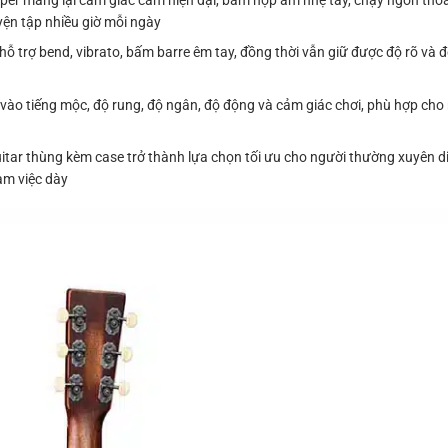
er mang lại cảm giác cầm hiện đại, bấm hợp âm nhẹ tay, chạy ngón thoá
uyện tập nhiều giờ mỗi ngày
, hỗ trợ bend, vibrato, bấm barre êm tay, đồng thời vẫn giữ được độ rõ và 
 vào tiếng mộc, độ rung, độ ngân, độ động và cảm giác chơi, phù hợp cho 
itar thùng kèm case trở thành lựa chọn tối ưu cho người thường xuyên di c
làm việc dày