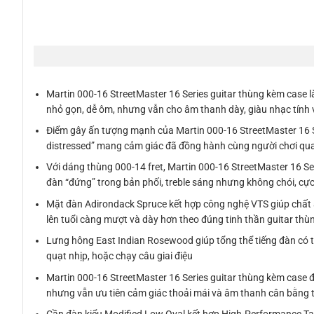
Martin 000-16 StreetMaster 16 Series guitar thùng kèm case 
nhỏ gọn, dễ ôm, nhưng vẫn cho âm thanh dày, giàu nhạc tính và
Điểm gây ấn tượng mạnh của Martin 000-16 StreetMaster 16 Se
distressed” mang cảm giác đã đồng hành cùng người chơi qua nhi
Với dáng thùng 000-14 fret, Martin 000-16 StreetMaster 16 Ser
đàn “đứng” trong bản phối, treble sáng nhưng không chói, cực 
Mặt đàn Adirondack Spruce kết hợp công nghệ VTS giúp chất âm
lên tuổi càng mượt và dày hơn theo đúng tinh thần guitar thù
Lưng hông East Indian Rosewood giúp tổng thể tiếng đàn có th
quạt nhịp, hoặc chạy câu giai điệu
Martin 000-16 StreetMaster 16 Series guitar thùng kèm case 
nhưng vẫn ưu tiên cảm giác thoải mái và âm thanh cân bằng t