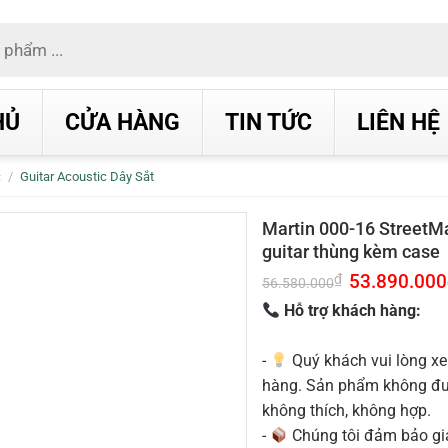
HỦ
CỬA HÀNG
TIN TỨC
LIÊN HỆ
c
/
Guitar Acoustic Dây Sắt
Martin 000-16 StreetMa
guitar thùng kèm case
Giá
53.890.000
₫
56.580.000
gốc
là:
Hỗ trợ khách hàng:
56.580.000₫.
-
Quý khách vui lòng xe
hàng. Sản phẩm không được
không thích, không hợp.
-
Chúng tôi đảm bảo g