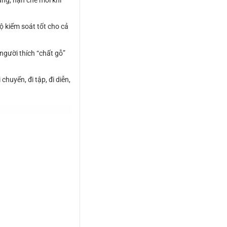
ng, hạn chế mỏi khi
độ kiểm soát tốt cho cả
người thích “chất gỗ”
huyển, đi tập, đi diễn,