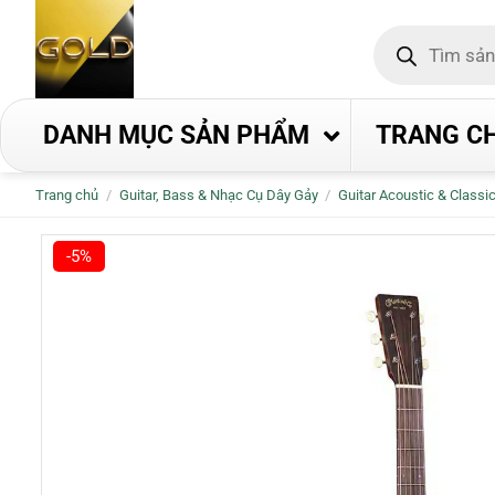
Bỏ
Tìm
qua
kiếm
nội
sản
phẩm
dung
DANH MỤC SẢN PHẨM
TRANG C
Trang chủ
/
Guitar, Bass & Nhạc Cụ Dây Gảy
/
Guitar Acoustic & Classi
-5%