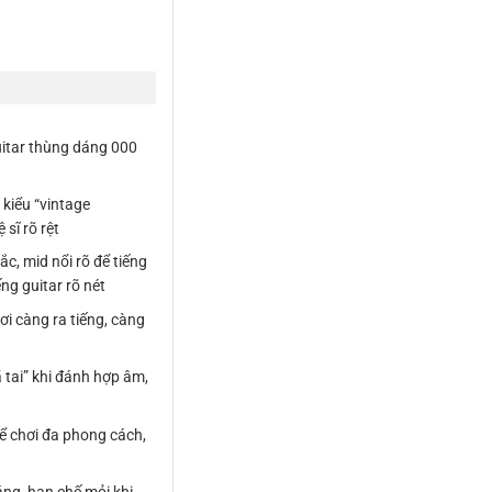
uitar thùng dáng 000
kiểu “vintage
sĩ rõ rệt
c, mid nổi rõ để tiếng
ng guitar rõ nét
ơi càng ra tiếng, càng
 tai” khi đánh hợp âm,
ể chơi đa phong cách,