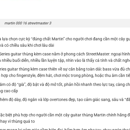
martin 000 16 streetmaster 3
là lựa chọn cực kỳ “đúng chất Martin” cho người chơi đang cần một cây g
 có chiều sâu khi chơi lâu dài
ries guitar thùng kèm case nằm ở phong cách StreetMaster: ngoại hình 
ều buổi diễn, nhiều lần luyện tập, nhìn vào là thấy cá tính và chất nghệ 
ies guitar thùng kèm case thiên về sự cân bằng toàn dải: bass vừa đủ chắ
hợp cho fingerstyle, đệm hát, chơi mộc trong phòng, hoặc thu âm cần tiế
 có độ “già”, độ bật và độ mở tốt, phản hồi nhanh theo lực tay, càng ch
ng cao cấp
êm độ dày, độ ngân và lớp overtones đẹp, tạo cảm giác sang, sâu và “đã
đặc biệt phù hợp cho người cần một cây guitar thùng Martin chính hãng đ
hay vì thùng quá to