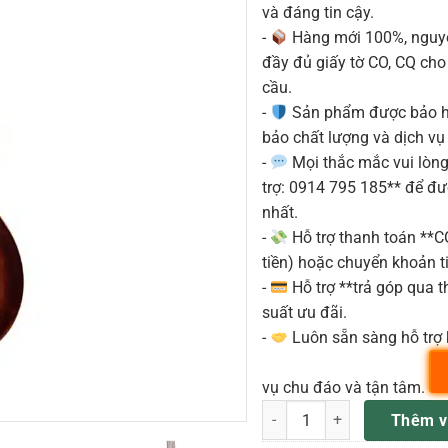
và đáng tin cậy.
-
Hàng mới 100%, nguyê
đầy đủ giấy tờ CO, CQ ch
cầu.
-
Sản phẩm được bảo h
bảo chất lượng và dịch vụ
-
Mọi thắc mắc vui lòng 
trợ: 0914 795 185** để đ
nhất.
-
Hỗ trợ thanh toán **
tiền) hoặc chuyển khoản ti
-
Hỗ trợ **trả góp qua th
suất ưu đãi.
-
Luôn sẵn sàng hỗ trợ 
vụ chu đáo và tận tâm.
Martin 000-16 StreetMaster 1
Thêm v