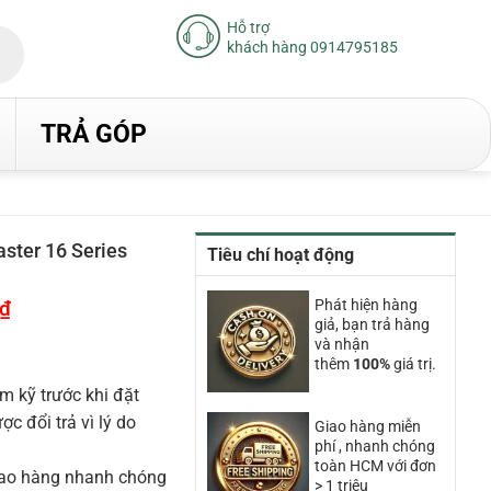
Hỗ trợ
khách hàng 0914795185
TRẢ GÓP
ster 16 Series
Tiêu chí hoạt động
₫
Giá
Phát hiện hàng
hiện
giả, bạn trả hàng
tại
và nhận
là:
thêm
100%
giá trị.
53.890.000₫.
m kỹ trước khi đặt
 đổi trả vì lý do
Giao hàng miễn
phí , nhanh chóng
toàn HCM với đơn
iao hàng nhanh chóng
> 1 triệu