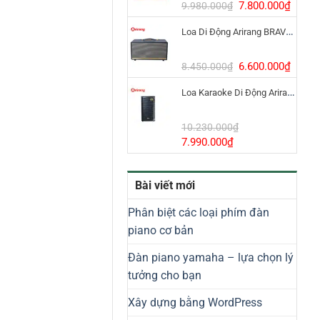
8.800.000₫.
Giá
Giá
7.800.000
₫
9.980.000
₫
gốc
hiện
Loa Di Động Arirang BRAVO 8 800W Có Micro
là:
tại
9.980.000₫.
là:
7.800
Giá
Giá
6.600.000
₫
8.450.000
₫
gốc
hiện
Loa Karaoke Di Động Arirang EDGE-X Model I
là:
tại
8.450.000₫.
là:
6.600
10.230.000
₫
Giá
Giá
7.990.000
₫
gốc
hiện
là:
tại
Bài viết mới
10.230.000₫.
là:
7.990.000₫.
Phân biệt các loại phím đàn
piano cơ bản
Đàn piano yamaha – lựa chọn lý
tưởng cho bạn
Xây dựng bằng WordPress