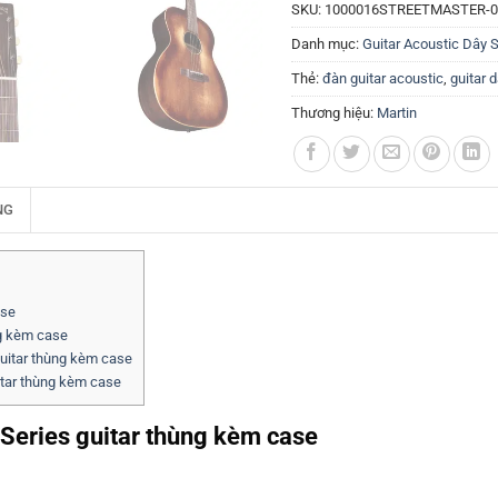
SKU:
1000016STREETMASTER-0
Danh mục:
Guitar Acoustic Dây 
Thẻ:
đàn guitar acoustic
,
guitar 
Thương hiệu:
Martin
NG
ase
ng kèm case
guitar thùng kèm case
itar thùng kèm case
Series guitar thùng kèm case