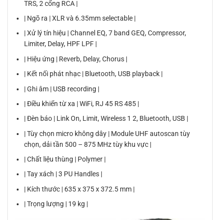
TRS, 2 cổng RCA |
| Ngõ ra | XLR và 6.35mm selectable |
| Xử lý tín hiệu | Channel EQ, 7 band GEQ, Compressor,
Limiter, Delay, HPF LPF |
| Hiệu ứng | Reverb, Delay, Chorus |
| Kết nối phát nhạc | Bluetooth, USB playback |
| Ghi âm | USB recording |
| Điều khiển từ xa | WiFi, RJ 45 RS 485 |
| Đèn báo | Link On, Limit, Wireless 1 2, Bluetooth, USB |
| Tùy chọn micro không dây | Module UHF autoscan tùy
chọn, dải tần 500 – 875 MHz tùy khu vực |
| Chất liệu thùng | Polymer |
| Tay xách | 3 PU Handles |
| Kích thước | 635 x 375 x 372.5 mm |
| Trọng lượng | 19 kg |