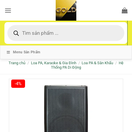
Bỏ
qua
nội
dung
Tìm
kiếm
sản
phẩm
Menu Sản Phẩm
Trang chủ
/
Loa PA, Karaoke & Gia Đình
/
Loa PA & Sân Khấu
/
Hệ
Thống PA Di Động
-4%