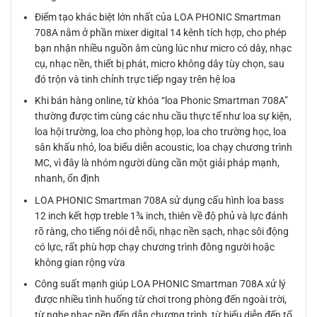
Điểm tạo khác biệt lớn nhất của LOA PHONIC Smartman
708A nằm ở phần mixer digital 14 kênh tích hợp, cho phép
bạn nhận nhiều nguồn âm cùng lúc như micro có dây, nhạc
cụ, nhạc nền, thiết bị phát, micro không dây tùy chọn, sau
đó trộn và tinh chỉnh trực tiếp ngay trên hệ loa
Khi bán hàng online, từ khóa “loa Phonic Smartman 708A”
thường được tìm cùng các nhu cầu thực tế như loa sự kiện,
loa hội trường, loa cho phòng họp, loa cho trường học, loa
sân khấu nhỏ, loa biểu diễn acoustic, loa chạy chương trình
MC, vì đây là nhóm người dùng cần một giải pháp mạnh,
nhanh, ổn định
LOA PHONIC Smartman 708A sử dụng cấu hình loa bass
12 inch kết hợp treble 1¾ inch, thiên về độ phủ và lực đánh
rõ ràng, cho tiếng nói dễ nổi, nhạc nền sạch, nhạc sôi động
có lực, rất phù hợp chạy chương trình đông người hoặc
không gian rộng vừa
Công suất mạnh giúp LOA PHONIC Smartman 708A xử lý
được nhiều tình huống từ chơi trong phòng đến ngoài trời,
từ nghe nhạc nền đến dẫn chương trình, từ biểu diễn đến tổ