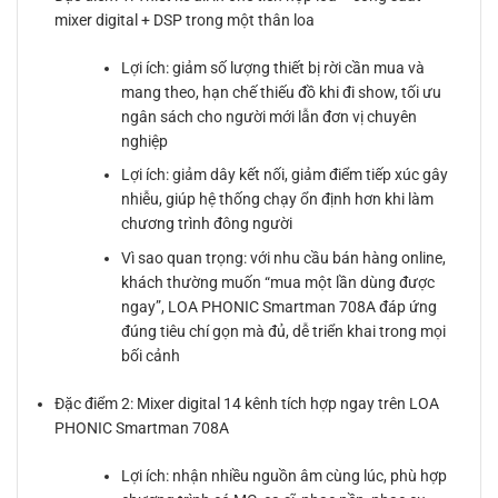
mixer digital + DSP trong một thân loa
Lợi ích: giảm số lượng thiết bị rời cần mua và
mang theo, hạn chế thiếu đồ khi đi show, tối ưu
ngân sách cho người mới lẫn đơn vị chuyên
nghiệp
Lợi ích: giảm dây kết nối, giảm điểm tiếp xúc gây
nhiễu, giúp hệ thống chạy ổn định hơn khi làm
chương trình đông người
Vì sao quan trọng: với nhu cầu bán hàng online,
khách thường muốn “mua một lần dùng được
ngay”, LOA PHONIC Smartman 708A đáp ứng
đúng tiêu chí gọn mà đủ, dễ triển khai trong mọi
bối cảnh
Đặc điểm 2: Mixer digital 14 kênh tích hợp ngay trên LOA
PHONIC Smartman 708A
Lợi ích: nhận nhiều nguồn âm cùng lúc, phù hợp