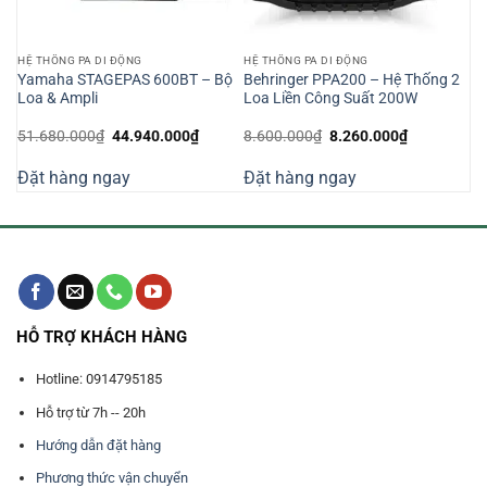
HỆ THỐNG PA DI ĐỘNG
HỆ THỐNG PA DI ĐỘNG
ộ
Yamaha STAGEPAS 600BT – Bộ
Behringer PPA200 – Hệ Thống 2
Loa & Ampli
Loa Liền Công Suất 200W
Giá
Giá
Giá
Giá
51.680.000
₫
44.940.000
₫
8.600.000
₫
8.260.000
₫
n
gốc
hiện
gốc
hiện
là:
tại
là:
tại
Đặt hàng ngay
Đặt hàng ngay
51.680.000₫.
là:
8.600.000₫.
là:
180.000₫.
44.940.000₫.
8.260.000₫
HỖ TRỢ KHÁCH HÀNG
Hotline: 0914795185
Hỗ trợ từ 7h -- 20h
Hướng dẫn đặt hàng
Phương thức vận chuyển