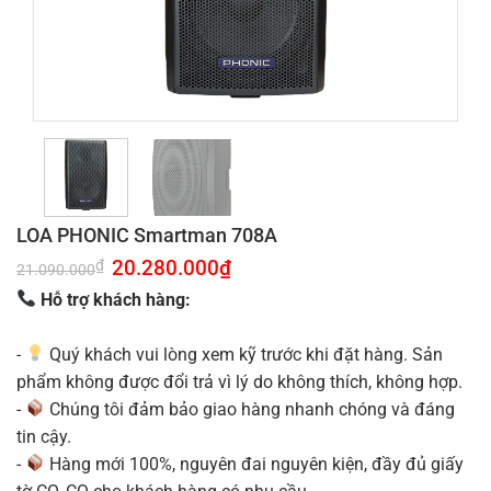
LOA PHONIC Smartman 708A
Giá
20.280.000
₫
Giá
₫
21.090.000
gốc
hiện
là:
tại
Hỗ trợ khách hàng:
21.090.000₫.
là:
20.280.000₫.
-
Quý khách vui lòng xem kỹ trước khi đặt hàng. Sản
phẩm không được đổi trả vì lý do không thích, không hợp.
-
Chúng tôi đảm bảo giao hàng nhanh chóng và đáng
tin cậy.
-
Hàng mới 100%, nguyên đai nguyên kiện, đầy đủ giấy