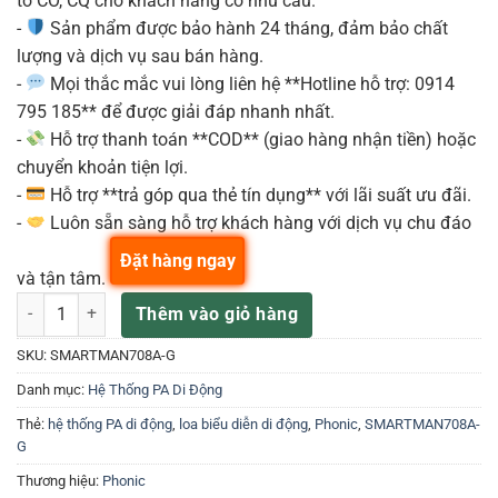
tờ CO, CQ cho khách hàng có nhu cầu.
-
Sản phẩm được bảo hành 24 tháng, đảm bảo chất
lượng và dịch vụ sau bán hàng.
-
Mọi thắc mắc vui lòng liên hệ **Hotline hỗ trợ: 0914
795 185** để được giải đáp nhanh nhất.
-
Hỗ trợ thanh toán **COD** (giao hàng nhận tiền) hoặc
chuyển khoản tiện lợi.
-
Hỗ trợ **trả góp qua thẻ tín dụng** với lãi suất ưu đãi.
-
Luôn sẵn sàng hỗ trợ khách hàng với dịch vụ chu đáo
Đặt hàng ngay
và tận tâm.
LOA PHONIC Smartman 708A số lượng
Thêm vào giỏ hàng
SKU:
SMARTMAN708A-G
Danh mục:
Hệ Thống PA Di Động
Thẻ:
hệ thống PA di động
,
loa biểu diễn di động
,
Phonic
,
SMARTMAN708A-
G
Thương hiệu:
Phonic