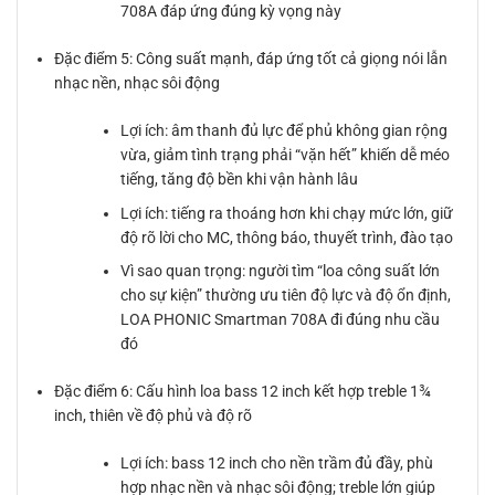
708A đáp ứng đúng kỳ vọng này
Đặc điểm 5: Công suất mạnh, đáp ứng tốt cả giọng nói lẫn
nhạc nền, nhạc sôi động
Lợi ích: âm thanh đủ lực để phủ không gian rộng
vừa, giảm tình trạng phải “vặn hết” khiến dễ méo
tiếng, tăng độ bền khi vận hành lâu
Lợi ích: tiếng ra thoáng hơn khi chạy mức lớn, giữ
độ rõ lời cho MC, thông báo, thuyết trình, đào tạo
Vì sao quan trọng: người tìm “loa công suất lớn
cho sự kiện” thường ưu tiên độ lực và độ ổn định,
LOA PHONIC Smartman 708A đi đúng nhu cầu
đó
Đặc điểm 6: Cấu hình loa bass 12 inch kết hợp treble 1¾
inch, thiên về độ phủ và độ rõ
Lợi ích: bass 12 inch cho nền trầm đủ đầy, phù
hợp nhạc nền và nhạc sôi động; treble lớn giúp