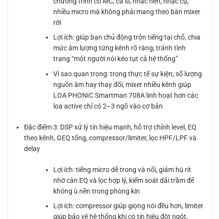
chương trình có MC, ca sĩ, nhạc nền, nhạc cụ,
nhiều micro mà không phải mang theo bàn mixer
rời
Lợi ích: giúp bạn chủ động trộn tiếng tại chỗ, chia
mức âm lượng từng kênh rõ ràng, tránh tình
trạng “một người nói kéo tụt cả hệ thống”
Vì sao quan trọng: trong thực tế sự kiện, số lượng
nguồn âm hay thay đổi, mixer nhiều kênh giúp
LOA PHONIC Smartman 708A linh hoạt hơn các
loa active chỉ có 2–3 ngõ vào cơ bản
Đặc điểm 3: DSP xử lý tín hiệu mạnh, hỗ trợ chỉnh level, EQ
theo kênh, GEQ tổng, compressor/limiter, lọc HPF/LPF và
delay
Lợi ích: tiếng micro dễ trong và nổi, giảm hú rít
nhờ cân EQ và lọc hợp lý, kiểm soát dải trầm để
không ù nền trong phòng kín
Lợi ích: compressor giúp giọng nói đều hơn, limiter
giúp bảo vệ hệ thống khi có tín hiệu đột ngột,