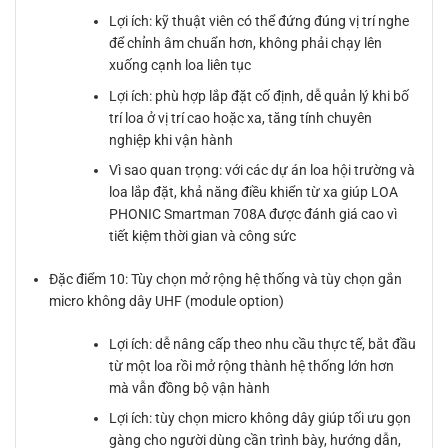
Lợi ích: kỹ thuật viên có thể đứng đúng vị trí nghe
để chỉnh âm chuẩn hơn, không phải chạy lên
xuống cạnh loa liên tục
Lợi ích: phù hợp lắp đặt cố định, dễ quản lý khi bố
trí loa ở vị trí cao hoặc xa, tăng tính chuyên
nghiệp khi vận hành
Vì sao quan trọng: với các dự án loa hội trường và
loa lắp đặt, khả năng điều khiển từ xa giúp LOA
PHONIC Smartman 708A được đánh giá cao vì
tiết kiệm thời gian và công sức
Đặc điểm 10: Tùy chọn mở rộng hệ thống và tùy chọn gắn
micro không dây UHF (module option)
Lợi ích: dễ nâng cấp theo nhu cầu thực tế, bắt đầu
từ một loa rồi mở rộng thành hệ thống lớn hơn
mà vẫn đồng bộ vận hành
Lợi ích: tùy chọn micro không dây giúp tối ưu gọn
gàng cho người dùng cần trình bày, hướng dẫn,