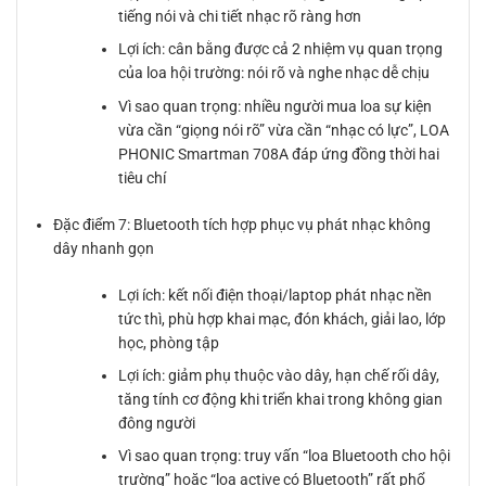
tiếng nói và chi tiết nhạc rõ ràng hơn
Lợi ích: cân bằng được cả 2 nhiệm vụ quan trọng
của loa hội trường: nói rõ và nghe nhạc dễ chịu
Vì sao quan trọng: nhiều người mua loa sự kiện
vừa cần “giọng nói rõ” vừa cần “nhạc có lực”, LOA
PHONIC Smartman 708A đáp ứng đồng thời hai
tiêu chí
Đặc điểm 7: Bluetooth tích hợp phục vụ phát nhạc không
dây nhanh gọn
Lợi ích: kết nối điện thoại/laptop phát nhạc nền
tức thì, phù hợp khai mạc, đón khách, giải lao, lớp
học, phòng tập
Lợi ích: giảm phụ thuộc vào dây, hạn chế rối dây,
tăng tính cơ động khi triển khai trong không gian
đông người
Vì sao quan trọng: truy vấn “loa Bluetooth cho hội
trường” hoặc “loa active có Bluetooth” rất phổ