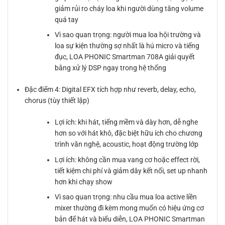
giảm rủi ro cháy loa khi người dùng tăng volume
quá tay
Vì sao quan trọng: người mua loa hội trường và
loa sự kiện thường sợ nhất là hú micro và tiếng
đục, LOA PHONIC Smartman 708A giải quyết
bằng xử lý DSP ngay trong hệ thống
Đặc điểm 4: Digital EFX tích hợp như reverb, delay, echo,
chorus (tùy thiết lập)
Lợi ích: khi hát, tiếng mềm và dày hơn, dễ nghe
hơn so với hát khô, đặc biệt hữu ích cho chương
trình văn nghệ, acoustic, hoạt động trường lớp
Lợi ích: không cần mua vang cơ hoặc effect rời,
tiết kiệm chi phí và giảm dây kết nối, set up nhanh
hơn khi chạy show
Vì sao quan trọng: nhu cầu mua loa active liền
mixer thường đi kèm mong muốn có hiệu ứng cơ
bản để hát và biểu diễn, LOA PHONIC Smartman