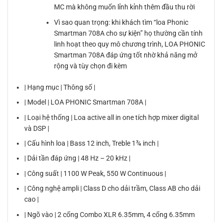
MC mà không muốn lỉnh kỉnh thêm đầu thu rời
Vì sao quan trọng: khi khách tìm “loa Phonic
Smartman 708A cho sự kiện” họ thường cần tính
linh hoạt theo quy mô chương trình, LOA PHONIC
Smartman 708A đáp ứng tốt nhờ khả năng mở
rộng và tùy chọn đi kèm
| Hạng mục | Thông số |
| Model | LOA PHONIC Smartman 708A |
| Loại hệ thống | Loa active all in one tích hợp mixer digital
và DSP |
| Cấu hình loa | Bass 12 inch, Treble 1¾ inch |
| Dải tần đáp ứng | 48 Hz – 20 kHz |
| Công suất | 1100 W Peak, 550 W Continuous |
| Công nghệ ampli | Class D cho dải trầm, Class AB cho dải
cao |
| Ngõ vào | 2 cổng Combo XLR 6.35mm, 4 cổng 6.35mm