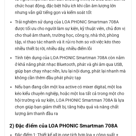
chức hoạt động, đặc biệt hữu ích khi cần âm lượng lớn
nhưng vẫn giữ tiếng gọn và kiểm soát tốt
Trải nghiệm sử dụng của LOA PHONIC Smartman 708A
được tối ưu cho người làm sự kiện, kỹ thuật viên, chủ đơn vị
cho thuê âm thanh, trường học, công ty, nhà thờ, phòng
tập, vì thao tác nhanh và ít rủi ro hơn so với việc kéo theo
nhiều thiết bị rời, nhiều dây, nhiều điểm lỗi
Tính tiện dụng của LOA PHONIC Smartman 708A còn nằm
ở khả năng phát nhạc Bluetooth, phát và ghi âm qua USB,
giúp bạn chạy nhạc nền, lưu lại nội dung, phát lại nhanh mà
không cần thêm đầu phát phức tạp
Nếu bạn đang cần một loa active có mixer digital, một loa
kéo kiểu chuyên nghiệp, hoặc một loa tất cả trong một cho
hội trường và sự kiện, LOA PHONIC Smartman 708A là lựa
chọn giúp bạn giảm thiết bị, tăng hiệu quả và nâng chất
lượng âm thanh đầu ra
2) Đặc điểm của LOA PHONIC Smartman 708A
Đặc điểm 1: Thiết kế all in one tích hợp loa + công suất +