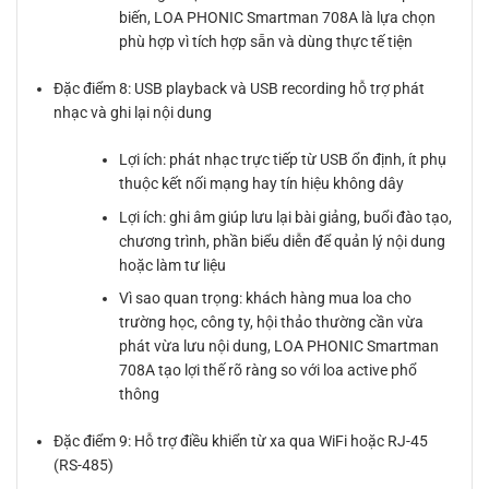
biến, LOA PHONIC Smartman 708A là lựa chọn
phù hợp vì tích hợp sẵn và dùng thực tế tiện
Đặc điểm 8: USB playback và USB recording hỗ trợ phát
nhạc và ghi lại nội dung
Lợi ích: phát nhạc trực tiếp từ USB ổn định, ít phụ
thuộc kết nối mạng hay tín hiệu không dây
Lợi ích: ghi âm giúp lưu lại bài giảng, buổi đào tạo,
chương trình, phần biểu diễn để quản lý nội dung
hoặc làm tư liệu
Vì sao quan trọng: khách hàng mua loa cho
trường học, công ty, hội thảo thường cần vừa
phát vừa lưu nội dung, LOA PHONIC Smartman
708A tạo lợi thế rõ ràng so với loa active phổ
thông
Đặc điểm 9: Hỗ trợ điều khiển từ xa qua WiFi hoặc RJ-45
(RS-485)