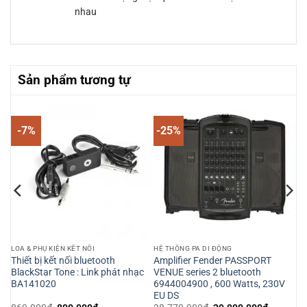
nhau
Sản phẩm tương tự
-7%
-25%
LOA & PHỤ KIỆN KẾT NỐI
HỆ THỐNG PA DI ĐỘNG
Thiết bị kết nối bluetooth
Amplifier Fender PASSPORT
BlackStar Tone : Link phát nhạc
VENUE series 2 bluetooth
BA141020
6944004900 , 600 Watts, 230V
EU DS