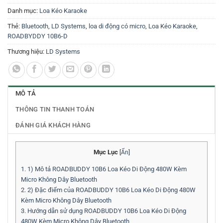
Danh mục:
Loa Kéo Karaoke
Thẻ:
Bluetooth
,
LD Systems
,
loa di động có micro
,
Loa Kéo Karaoke
,
ROADBYDDY 10B6-D
Thương hiệu:
LD Systems
MÔ TẢ
THÔNG TIN THANH TOÁN
ĐÁNH GIÁ KHÁCH HÀNG
Mục Lục
[
Ẩn
]
1.
1) Mô tả ROADBUDDY 10B6 Loa Kéo Di Động 480W Kèm
Micro Không Dây Bluetooth
2.
2) Đặc điểm của ROADBUDDY 10B6 Loa Kéo Di Động 480W
Kèm Micro Không Dây Bluetooth
3.
Hướng dẫn sử dụng ROADBUDDY 10B6 Loa Kéo Di Động
480W Kèm Micro Không Dây Bluetooth