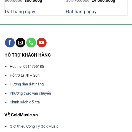
Giá
Giá
Giá
Giá
860.000
₫
800.000
₫
38.770.000
₫
29.000.000
₫
n
gốc
hiện
gốc
hiện
là:
tại
là:
tại
Đặt hàng ngay
Đặt hàng ngay
860.000₫.
là:
38.770.000₫.
là:
550.000₫.
800.000₫.
29.000.0
HỖ TRỢ KHÁCH HÀNG
Hotline: 0914795185
Hỗ trợ từ 7h -- 20h
Hướng dẫn đặt hàng
Phương thức vận chuyển
Chính sách đổi trả
VỀ GoldMusic.vn
Giới thiệu Công Ty GoldMusic