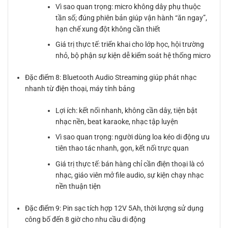
Vì sao quan trọng: micro không dây phụ thuộc
tần số; đúng phiên bản giúp vận hành “ăn ngay”,
hạn chế xung đột không cần thiết
Giá trị thực tế: triển khai cho lớp học, hội trường
nhỏ, bộ phận sự kiện dễ kiểm soát hệ thống micro
Đặc điểm 8: Bluetooth Audio Streaming giúp phát nhạc
nhanh từ điện thoại, máy tính bảng
Lợi ích: kết nối nhanh, không cần dây, tiện bật
nhạc nền, beat karaoke, nhạc tập luyện
Vì sao quan trọng: người dùng loa kéo di động ưu
tiên thao tác nhanh, gọn, kết nối trực quan
Giá trị thực tế: bán hàng chỉ cần điện thoại là có
nhạc, giáo viên mở file audio, sự kiện chạy nhạc
nền thuận tiện
Đặc điểm 9: Pin sạc tích hợp 12V 5Ah, thời lượng sử dụng
công bố đến 8 giờ cho nhu cầu di động