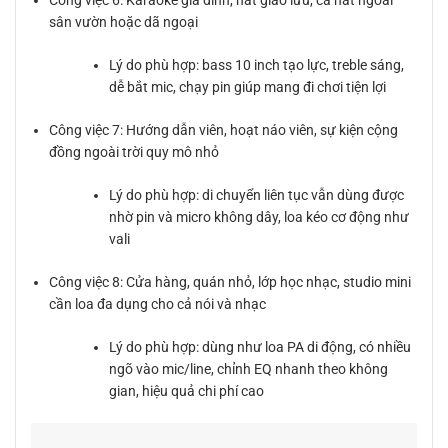
Công việc 6: Karaoke gia đình, hát giao lưu, ca hát ngoài
sân vườn hoặc dã ngoại
Lý do phù hợp: bass 10 inch tạo lực, treble sáng,
dễ bắt mic, chạy pin giúp mang đi chơi tiện lợi
Công việc 7: Hướng dẫn viên, hoạt náo viên, sự kiện cộng
đồng ngoài trời quy mô nhỏ
Lý do phù hợp: di chuyển liên tục vẫn dùng được
nhờ pin và micro không dây, loa kéo cơ động như
vali
Công việc 8: Cửa hàng, quán nhỏ, lớp học nhạc, studio mini
cần loa đa dụng cho cả nói và nhạc
Lý do phù hợp: dùng như loa PA di động, có nhiều
ngõ vào mic/line, chỉnh EQ nhanh theo không
gian, hiệu quả chi phí cao