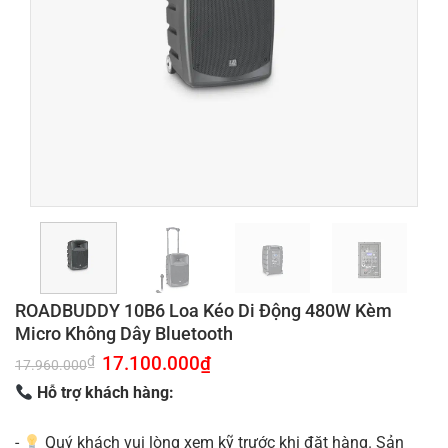
ROADBUDDY 10B6 Loa Kéo Di Động 480W Kèm
Micro Không Dây Bluetooth
Giá
17.100.000
₫
Giá
₫
17.960.000
gốc
hiện
là:
tại
Hỗ trợ khách hàng:
17.960.000₫.
là:
17.100.000₫.
-
Quý khách vui lòng xem kỹ trước khi đặt hàng. Sản