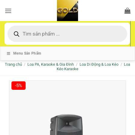
Bỏ
qua
nội
dung
Tìm
kiếm
sản
phẩm
Menu Sản Phẩm
Trang chủ
/
Loa PA, Karaoke & Gia Đình
/
Loa Di Động & Loa Kéo
/
Loa
Kéo Karaoke
-5%