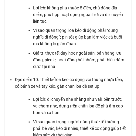
Lợi ích: không phụ thuộc ổ điện, chủ động địa
điểm, phù hợp hoạt động ngoài trời và di chuyển
liên tục
Vì sao quan trọng: loa kéo di động phải “đúng
nghĩa di động”; pin tốt giúp bạn làm việc cả buổi
mà không lo gián đoạn
Giá trị thực tế: dạy học ngoài sân, bán hàng lưu
động, picnic, hoạt động hội nhóm, phát biểu đám
cưới tại nhà
Đặc điểm 10: Thiết kế loa kéo cơ động với thùng nhựa bền,
có bánh xe và tay kéo, gắn chân loa dễ set up
Lợi ích: di chuyển nhẹ nhàng như vali, bền trước
va chạm nhẹ, dựng trên chân loa để phủ âm cao
hơn và xa hơn
Vì sao quan trọng: người dùng thực tế thường
phải bê vác, kéo đi nhiều; thiết kế cơ động giúp tiết
kiệm sức và thời gian