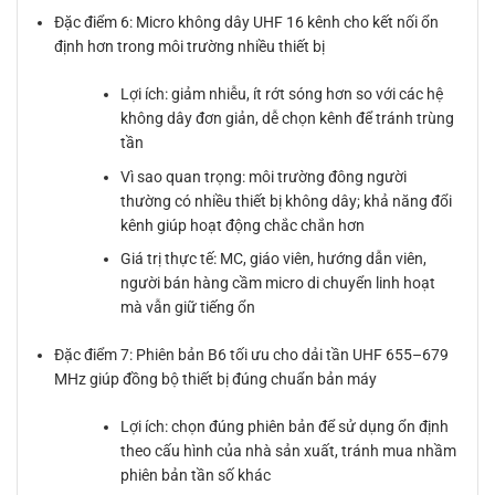
Đặc điểm 6: Micro không dây UHF 16 kênh cho kết nối ổn
định hơn trong môi trường nhiều thiết bị
Lợi ích: giảm nhiễu, ít rớt sóng hơn so với các hệ
không dây đơn giản, dễ chọn kênh để tránh trùng
tần
Vì sao quan trọng: môi trường đông người
thường có nhiều thiết bị không dây; khả năng đổi
kênh giúp hoạt động chắc chắn hơn
Giá trị thực tế: MC, giáo viên, hướng dẫn viên,
người bán hàng cầm micro di chuyển linh hoạt
mà vẫn giữ tiếng ổn
Đặc điểm 7: Phiên bản B6 tối ưu cho dải tần UHF 655–679
MHz giúp đồng bộ thiết bị đúng chuẩn bản máy
Lợi ích: chọn đúng phiên bản để sử dụng ổn định
theo cấu hình của nhà sản xuất, tránh mua nhầm
phiên bản tần số khác