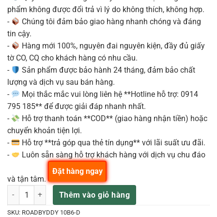
phẩm không được đổi trả vì lý do không thích, không hợp.
-
Chúng tôi đảm bảo giao hàng nhanh chóng và đáng
tin cậy.
-
Hàng mới 100%, nguyên đai nguyên kiện, đầy đủ giấy
tờ CO, CQ cho khách hàng có nhu cầu.
-
Sản phẩm được bảo hành 24 tháng, đảm bảo chất
lượng và dịch vụ sau bán hàng.
-
Mọi thắc mắc vui lòng liên hệ **Hotline hỗ trợ: 0914
795 185** để được giải đáp nhanh nhất.
-
Hỗ trợ thanh toán **COD** (giao hàng nhận tiền) hoặc
chuyển khoản tiện lợi.
-
Hỗ trợ **trả góp qua thẻ tín dụng** với lãi suất ưu đãi.
-
Luôn sẵn sàng hỗ trợ khách hàng với dịch vụ chu đáo
Đặt hàng ngay
và tận tâm.
ROADBUDDY 10B6 Loa Kéo Di Động 480W Kèm Micro Không Dây Blue
Thêm vào giỏ hàng
SKU:
ROADBYDDY 10B6-D