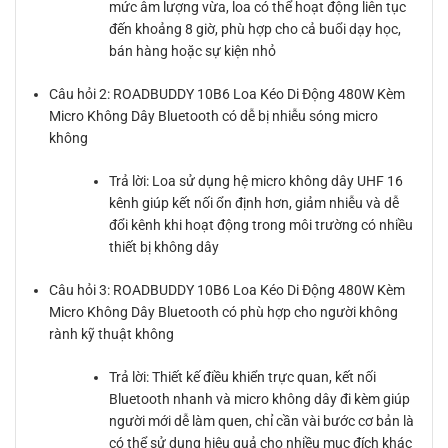
mức âm lượng vừa, loa có thể hoạt động liên tục
đến khoảng 8 giờ, phù hợp cho cả buổi dạy học,
bán hàng hoặc sự kiện nhỏ
Câu hỏi 2: ROADBUDDY 10B6 Loa Kéo Di Động 480W Kèm
Micro Không Dây Bluetooth có dễ bị nhiễu sóng micro
không
Trả lời: Loa sử dụng hệ micro không dây UHF 16
kênh giúp kết nối ổn định hơn, giảm nhiễu và dễ
đổi kênh khi hoạt động trong môi trường có nhiều
thiết bị không dây
Câu hỏi 3: ROADBUDDY 10B6 Loa Kéo Di Động 480W Kèm
Micro Không Dây Bluetooth có phù hợp cho người không
rành kỹ thuật không
Trả lời: Thiết kế điều khiển trực quan, kết nối
Bluetooth nhanh và micro không dây đi kèm giúp
người mới dễ làm quen, chỉ cần vài bước cơ bản là
có thể sử dụng hiệu quả cho nhiều mục đích khác