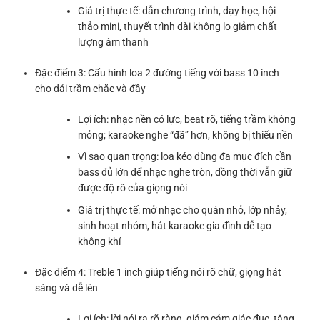
Giá trị thực tế: dẫn chương trình, dạy học, hội
thảo mini, thuyết trình dài không lo giảm chất
lượng âm thanh
Đặc điểm 3: Cấu hình loa 2 đường tiếng với bass 10 inch
cho dải trầm chắc và đầy
Lợi ích: nhạc nền có lực, beat rõ, tiếng trầm không
mỏng; karaoke nghe “đã” hơn, không bị thiếu nền
Vì sao quan trọng: loa kéo dùng đa mục đích cần
bass đủ lớn để nhạc nghe tròn, đồng thời vẫn giữ
được độ rõ của giọng nói
Giá trị thực tế: mở nhạc cho quán nhỏ, lớp nhảy,
sinh hoạt nhóm, hát karaoke gia đình dễ tạo
không khí
Đặc điểm 4: Treble 1 inch giúp tiếng nói rõ chữ, giọng hát
sáng và dễ lên
Lợi ích: lời nói ra rõ ràng, giảm cảm giác đục, tăng