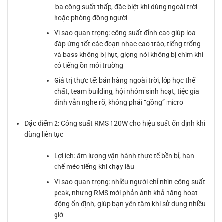
loa công suất thấp, đặc biệt khi dùng ngoài trời
hoặc phòng đông người
Vì sao quan trọng: công suất đỉnh cao giúp loa
đáp ứng tốt các đoạn nhạc cao trào, tiếng trống
và bass không bị hụt, giọng nói không bị chìm khi
có tiếng ồn môi trường
Giá trị thực tế: bán hàng ngoài trời, lớp học thể
chất, team building, hội nhóm sinh hoạt, tiệc gia
đình vẫn nghe rõ, không phải “gồng” micro
Đặc điểm 2: Công suất RMS 120W cho hiệu suất ổn định khi
dùng liên tục
Lợi ích: âm lượng vận hành thực tế bền bỉ, hạn
chế méo tiếng khi chạy lâu
Vì sao quan trọng: nhiều người chỉ nhìn công suất
peak, nhưng RMS mới phản ánh khả năng hoạt
động ổn định, giúp bạn yên tâm khi sử dụng nhiều
giờ