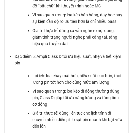
độ “bật chữ” khi thuyết trình hoặc MC
Vì sao quan trọng: loa kéo bán hàng, dạy học hay
sự kiện cần độ rõ ưu tiên hơn là chỉ nhiều bass
Giá trị thực tế: đứng xa vẫn nghe rõ nội dung,
giảm tình trạng người nghe phải căng tai, tăng
hiệu quả truyền đạt
Đặc điểm 5: Ampli Class D tối ưu hiệu suất, nhẹ và tiết kiệm
pin
Lợi ích: loa chạy mát hơn, hiệu suất cao hơn, thời
lượng pin tốt hơn cho cùng mức âm lượng
Vì sao quan trọng: loa kéo di động thường dùng
pin; Class D giúp tối ưu năng lượng và tăng tính
cơ động
Giá trị thực tế: dùng liên tục cho lịch trình di
chuyển nhiều điểm, ít lo sụt pin nhanh khi bật vừa
đến lớn