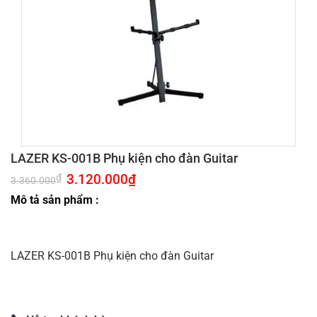
LAZER KS-001B Phụ kiện cho đàn Guitar
Giá
3.120.000
₫
Giá
₫
3.360.000
gốc
hiện
là:
tại
Mô tả sản phẩm :
3.360.000₫.
là:
3.120.000₫.
LAZER KS-001B Phụ kiện cho đàn Guitar