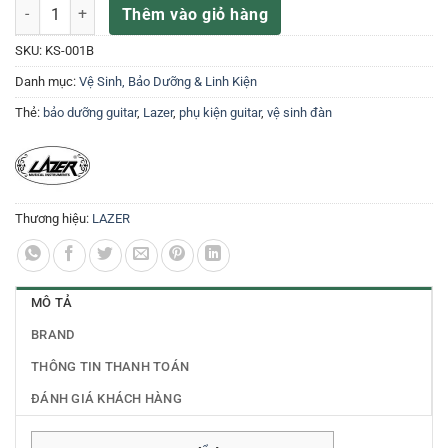
LAZER KS-001B Phụ kiện cho đàn Guitar số lượng
Thêm vào giỏ hàng
SKU:
KS-001B
Danh mục:
Vệ Sinh, Bảo Dưỡng & Linh Kiện
Thẻ:
bảo dưỡng guitar
,
Lazer
,
phụ kiện guitar
,
vệ sinh đàn
Thương hiệu:
LAZER
MÔ TẢ
BRAND
THÔNG TIN THANH TOÁN
ĐÁNH GIÁ KHÁCH HÀNG