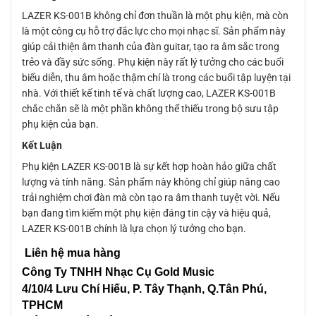
LAZER KS-001B không chỉ đơn thuần là một phụ kiện, mà còn
là một công cụ hỗ trợ đắc lực cho mọi nhạc sĩ. Sản phẩm này
giúp cải thiện âm thanh của đàn guitar, tạo ra âm sắc trong
trẻo và đầy sức sống. Phụ kiện này rất lý tưởng cho các buổi
biểu diễn, thu âm hoặc thậm chí là trong các buổi tập luyện tại
nhà. Với thiết kế tinh tế và chất lượng cao, LAZER KS-001B
chắc chắn sẽ là một phần không thể thiếu trong bộ sưu tập
phụ kiện của bạn.
Kết Luận
Phụ kiện LAZER KS-001B là sự kết hợp hoàn hảo giữa chất
lượng và tính năng. Sản phẩm này không chỉ giúp nâng cao
trải nghiệm chơi đàn mà còn tạo ra âm thanh tuyệt vời. Nếu
bạn đang tìm kiếm một phụ kiện đáng tin cậy và hiệu quả,
LAZER KS-001B chính là lựa chọn lý tưởng cho bạn.
Liên hệ mua hàng
Công Ty TNHH Nhạc Cụ Gold Music
4/10/4 L
ưu Chí Hiếu, P. Tây Thạnh
, Q.Tân Phú,
TPHCM