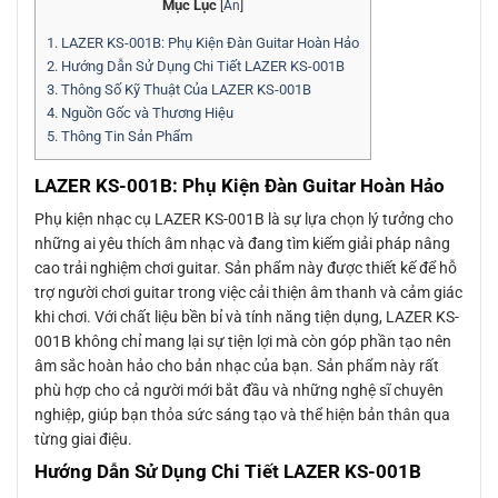
Mục Lục
[
Ẩn
]
1.
LAZER KS-001B: Phụ Kiện Đàn Guitar Hoàn Hảo
2.
Hướng Dẫn Sử Dụng Chi Tiết LAZER KS-001B
3.
Thông Số Kỹ Thuật Của LAZER KS-001B
4.
Nguồn Gốc và Thương Hiệu
5.
Thông Tin Sản Phẩm
LAZER KS-001B: Phụ Kiện Đàn Guitar Hoàn Hảo
Phụ kiện nhạc cụ LAZER KS-001B là sự lựa chọn lý tưởng cho
những ai yêu thích âm nhạc và đang tìm kiếm giải pháp nâng
cao trải nghiệm chơi guitar. Sản phẩm này được thiết kế để hỗ
trợ người chơi guitar trong việc cải thiện âm thanh và cảm giác
khi chơi. Với chất liệu bền bỉ và tính năng tiện dụng, LAZER KS-
001B không chỉ mang lại sự tiện lợi mà còn góp phần tạo nên
âm sắc hoàn hảo cho bản nhạc của bạn. Sản phẩm này rất
phù hợp cho cả người mới bắt đầu và những nghệ sĩ chuyên
nghiệp, giúp bạn thỏa sức sáng tạo và thể hiện bản thân qua
từng giai điệu.
Hướng Dẫn Sử Dụng Chi Tiết LAZER KS-001B