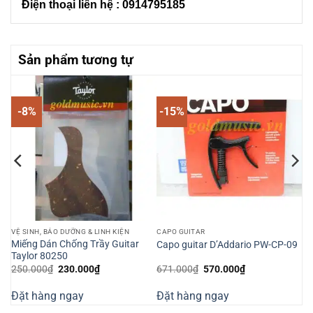
Điện thoại liên hệ : 0914795185
Sản phẩm tương tự
-8%
-15%
VỆ SINH, BẢO DƯỠNG & LINH KIỆN
CAPO GUITAR
Miếng Dán Chống Trầy Guitar
Capo guitar D’Addario PW-CP-09
Taylor 80250
Giá
Giá
Giá
Giá
250.000
₫
230.000
₫
671.000
₫
570.000
₫
gốc
hiện
gốc
hiện
là:
tại
là:
tại
Đặt hàng ngay
Đặt hàng ngay
250.000₫.
là:
671.000₫.
là:
230.000₫.
570.000₫.