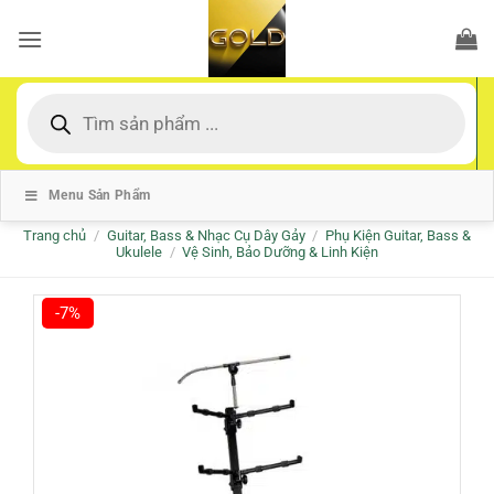
Bỏ
qua
nội
dung
Tìm
kiếm
sản
phẩm
Menu Sản Phẩm
Trang chủ
/
Guitar, Bass & Nhạc Cụ Dây Gảy
/
Phụ Kiện Guitar, Bass &
Ukulele
/
Vệ Sinh, Bảo Dưỡng & Linh Kiện
-7%