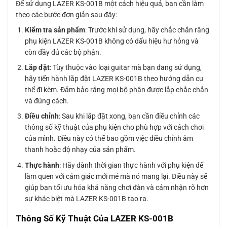
Để sử dụng LAZER KS-001B một cách hiệu quả, bạn cần làm
theo các bước đơn giản sau đây:
Kiểm tra sản phẩm
: Trước khi sử dụng, hãy chắc chắn rằng
phụ kiện LAZER KS-001B không có dấu hiệu hư hỏng và
còn đầy đủ các bộ phận.
Lắp đặt
: Tùy thuộc vào loại guitar mà bạn đang sử dụng,
hãy tiến hành lắp đặt LAZER KS-001B theo hướng dẫn cụ
thể đi kèm. Đảm bảo rằng mọi bộ phận được lắp chắc chắn
và đúng cách.
Điều chỉnh
: Sau khi lắp đặt xong, bạn cần điều chỉnh các
thông số kỹ thuật của phụ kiện cho phù hợp với cách chơi
của mình. Điều này có thể bao gồm việc điều chỉnh âm
thanh hoặc độ nhạy của sản phẩm.
Thực hành
: Hãy dành thời gian thực hành với phụ kiện để
làm quen với cảm giác mới mẻ mà nó mang lại. Điều này sẽ
giúp bạn tối ưu hóa khả năng chơi đàn và cảm nhận rõ hơn
sự khác biệt mà LAZER KS-001B tạo ra.
Thông Số Kỹ Thuật Của LAZER KS-001B