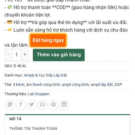
-
Hỗ trợ thanh toán **COD** (giao hàng nhận tiền) hoặc
chuyển khoản tiện lợi.
-
Hỗ trợ **trả góp qua thẻ tín dụng** với lãi suất ưu đãi.
-
Luôn sẵn sàng hỗ trợ khách hàng với dịch vụ chu đáo
Đặt hàng ngay
và tận tâm.
Labgruppen D 40:4L Amply Công Suất DSP 4 Kênh số lượng
Thêm vào giỏ hàng
SKU:
D 40:4L
Danh mục:
Amply & Cục Đẩy Lắp Đặt
Thẻ:
4 kênh
,
âm thanh công trình
,
ampli công trình
,
ampli lắp đặt
,
DSP
Thương hiệu:
Lab Gruppen
MÔ TẢ
THÔNG TIN THANH TOÁN