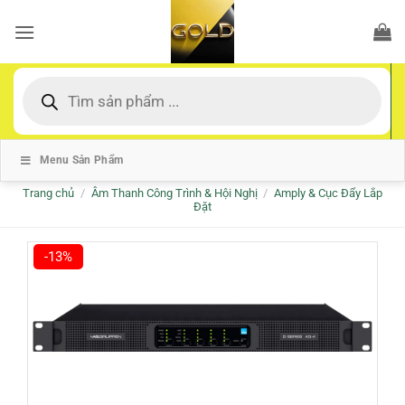
Bỏ
qua
nội
dung
Tìm
kiếm
sản
phẩm
Menu Sản Phẩm
Trang chủ
/
Âm Thanh Công Trình & Hội Nghị
/
Amply & Cục Đẩy Lắp
Đặt
-13%