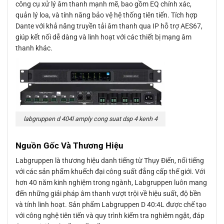
công cụ xử lý âm thanh mạnh mẽ, bao gồm EQ chính xác,
quản lý loa, và tính năng bảo vệ hệ thống tiên tiến. Tích hợp
Dante với khả năng truyền tải âm thanh qua IP hỗ trợ AES67,
giúp kết nối dễ dàng và linh hoạt với các thiết bị mạng âm
thanh khác.
labgruppen d 404l amply cong suat dsp 4 kenh 4
Nguồn Gốc Và Thương Hiệu
Labgruppen là thương hiệu danh tiếng từ Thụy Điển, nổi tiếng
với các sản phẩm khuếch đại công suất đẳng cấp thế giới. Với
hơn 40 năm kinh nghiệm trong ngành, Labgruppen luôn mang
đến những giải pháp âm thanh vượt trội về hiệu suất, độ bền
và tính linh hoạt. Sản phẩm Labgruppen D 40:4L được chế tạo
với công nghệ tiên tiến và quy trình kiểm tra nghiêm ngặt, đáp