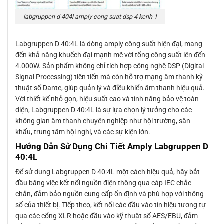
labgruppen d 404l amply cong suat dsp 4 kenh 1
Labgruppen D 40:4L là dòng amply công suất hiện đại, mang
đến khả năng khuếch đại mạnh mẽ với tổng công suất lên đến
4.000W. Sản phẩm không chỉ tích hợp công nghệ DSP (Digital
Signal Processing) tiên tiến mà còn hỗ trợ mạng âm thanh kỹ
thuật số Dante, giúp quản lý và điều khiển âm thanh hiệu quả.
Với thiết kế nhỏ gọn, hiệu suất cao và tính năng bảo vệ toàn
diện, Labgruppen D 40:4L là sự lựa chọn lý tưởng cho các
không gian âm thanh chuyên nghiệp như hội trường, sân
khấu, trung tâm hội nghị, và các sự kiện lớn.
Hướng Dẫn Sử Dụng Chi Tiết Amply Labgruppen D
40:4L
Để sử dụng Labgruppen D 40:4L một cách hiệu quả, hãy bắt
đầu bằng việc kết nối nguồn điện thông qua cáp IEC chắc
chắn, đảm bảo nguồn cung cấp ổn định và phù hợp với thông
số của thiết bị. Tiếp theo, kết nối các đầu vào tín hiệu tương tự
qua các cổng XLR hoặc đầu vào kỹ thuật số AES/EBU, đảm