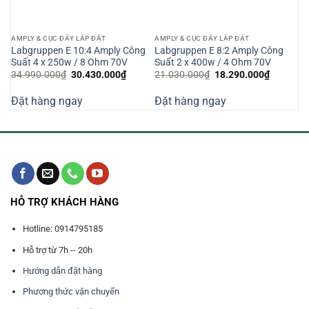
AMPLY & CỤC ĐẨY LẮP ĐẶT
AMPLY & CỤC ĐẨY LẮP ĐẶT
h
Labgruppen E 10:4 Amply Công
Labgruppen E 8:2 Amply Công
Suất 4 x 250w / 8 Ohm 70V
Suất 2 x 400w / 4 Ohm 70V
Giá
Giá
Giá
Giá
34.990.000
₫
30.430.000
₫
21.030.000
₫
18.290.000
₫
n
gốc
hiện
gốc
hiện
là:
tại
là:
tại
Đặt hàng ngay
Đặt hàng ngay
34.990.000₫.
là:
21.030.000₫.
là:
840.000₫.
30.430.000₫.
18.290.0
HỖ TRỢ KHÁCH HÀNG
Hotline: 0914795185
Hỗ trợ từ 7h -- 20h
Hướng dẫn đặt hàng
Phương thức vận chuyển