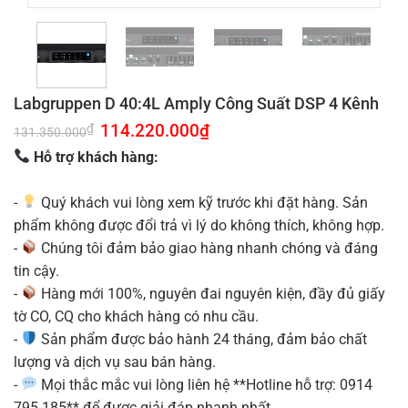
Labgruppen D 40:4L Amply Công Suất DSP 4 Kênh
Giá
114.220.000
₫
Giá
₫
131.350.000
gốc
hiện
là:
tại
Hỗ trợ khách hàng:
131.350.000₫.
là:
114.220.000₫.
-
Quý khách vui lòng xem kỹ trước khi đặt hàng. Sản
phẩm không được đổi trả vì lý do không thích, không hợp.
-
Chúng tôi đảm bảo giao hàng nhanh chóng và đáng
tin cậy.
-
Hàng mới 100%, nguyên đai nguyên kiện, đầy đủ giấy
tờ CO, CQ cho khách hàng có nhu cầu.
-
Sản phẩm được bảo hành 24 tháng, đảm bảo chất
lượng và dịch vụ sau bán hàng.
-
Mọi thắc mắc vui lòng liên hệ **Hotline hỗ trợ: 0914
795 185** để được giải đáp nhanh nhất.