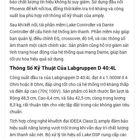
bảo chất lượng tín hiệu không bị suy giảm. Sử dụng đầu nối
Phoenix để kết nối loa, đồng thời kiểm tra trở kháng và công
suất loa phù hợp với thông số kỹ thuật của amply.
Sau khi kết nối, tải phần mềm Lake Controller và Dante
Controller để cấu hình hệ thống âm thanh. Phần mềm này giúp
bạn quản lý, điều chỉnh EQ, crossover, độ trễ, và các thông số
âm thanh một cách chính xác. Sản phẩm cũng hỗ trợ giám sát
tình trạng hoạt động của hệ thống qua mạng Dante, giúp bạn
tối ưu hóa hiệu quả sử dụng.
Thông Số Kỹ Thuật Của Labgruppen D 40:4L
Công suất đầu ra của Labgruppen D 40:4L đạt 4 x 1.000W ở 4
Ohm hoặc 8 Ohm, đáp ứng tốt cho cả hệ thống trở kháng thấp
và điện áp cao (70V, 100V). Sản phẩm có kích thước lần lượt là
Rộng 48,3 cm, Cao 4,4 cm, và Sâu 42,5 cm, cùng trọng lượng
8,3 kg, rất thuận tiện cho việc lắp đặt trong các không gian tiêu
chuẩn.
Tích hợp công nghệ khuếch đại IDEEA Class D, amply đảm bảo
hiệu suất năng lượng vượt trội trong khi vẫn duy trì chất lượng
âm thanh sắc nét. Bộ xử lý tín hiệu số Lake DSP cung cấp các