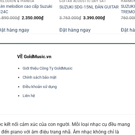
ELODION & PIANICA
GUITAR ACOUSTIC DÂY SẮT
HARMON
èn melodion cao cấp Suzuki
SUZUK
SUZUKI SDG-15NL ĐÀN GUITAR
B24C
TREMOL
Giá
Giá
Giá
Giá
3.890.000
₫
2.350.000
₫
3.763.000
₫
3.390.000
₫
760.00
gốc
hiện
gốc
hiện
là:
tại
là:
tại
Đặt hàng ngay
Đặt hàng ngay
Đặt h
3.890.000₫.
là:
3.763.000₫.
là:
2.350.000₫.
3.390.000₫.
VỀ GoldMusic.vn
Giới thiệu Công Ty GoldMusic
Chính sách bảo mật
Điều khoản sử dụng
Liên hệ
ệc kết nối cảm xúc của con người. Mỗi loại nhạc cụ đều mang
 đến piano với âm điệu trang nhã. Âm nhạc không chỉ là