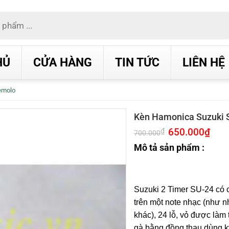
HỦ
CỬA HÀNG
TIN TỨC
LIÊN HỆ
emolo
Kèn Hamonica Suzuki 
Giá
650.000
₫
Giá
₫
700.000
gốc
hiện
là:
tại
Mô tả sản phẩm :
700.000₫.
là:
650.0
Suzuki 2 Timer SU-24 có c
trên một note nhạc (như 
khác), 24 lỗ, vỏ được làm 
gà bằng đồng thau dùng kỹ