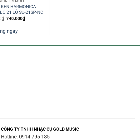
ICA TREMOLO
I KÈN HARMONICA
O 21 LỖ SU-21SP-NC
Giá
Giá
0
₫
740.000
₫
gốc
hiện
là:
tại
àng ngay
760.000₫.
là:
740.000₫.
CÔNG TY TNHH NHẠC CỤ GOLD MUSIC
Hotline:
0914 795 185