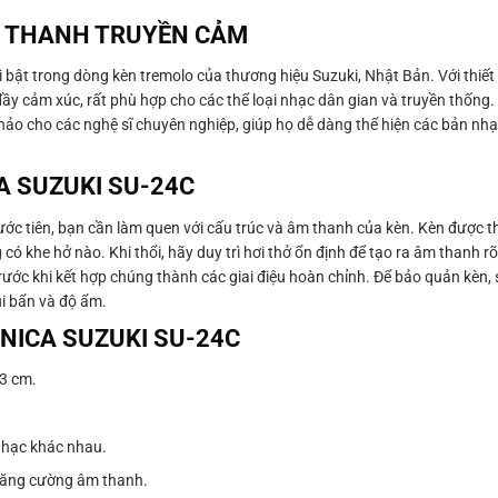
M THANH TRUYỀN CẢM
ật trong dòng kèn tremolo của thương hiệu Suzuki, Nhật Bản. Với thiết 
đầy cảm xúc, rất phù hợp cho các thể loại nhạc dân gian và truyền thốn
ảo cho các nghệ sĩ chuyên nghiệp, giúp họ dễ dàng thể hiện các bản nhạ
 SUZUKI SU-24C
ớc tiên, bạn cần làm quen với cấu trúc và âm thanh của kèn. Kèn được t
 khe hở nào. Khi thổi, hãy duy trì hơi thở ổn định để tạo ra âm thanh 
rước khi kết hợp chúng thành các giai điệu hoàn chỉnh. Để bảo quản kèn,
ụi bẩn và độ ẩm.
NICA SUZUKI SU-24C
.3 cm.
 nhạc khác nhau.
à tăng cường âm thanh.