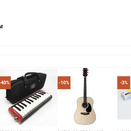
CM
-40%
-10%
-3%