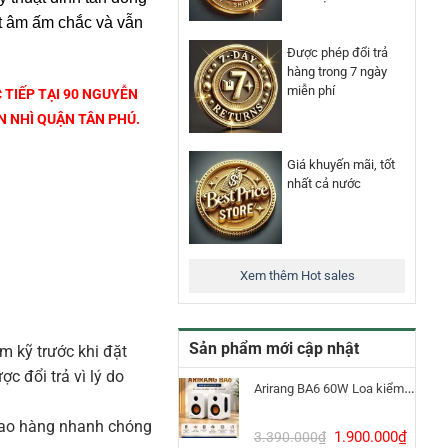
ất âm ấm chắc và vẫn
Được phép đổi trả
hàng trong 7 ngày
miễn phí
 TIẾP TẠI 90 NGUYỄN
 NHÌ QUẬN TÂN PHÚ.
Giá khuyến mãi, tốt
nhất cả nước
Xem thêm Hot sales
Sản phẩm mới cập nhật
m kỹ trước khi đặt
 đổi trả vì lý do
Arirang BA6 60W Loa kiểm âm Bluetooth 5.3
iao hàng nhanh chóng
Giá
Giá
1.900.000
₫
3.390.000
₫