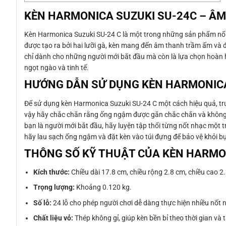
KÈN HARMONICA SUZUKI SU-24C – Â
Kèn Harmonica Suzuki SU-24 C là một trong những sản phẩm nổi b
được tạo ra bởi hai lưỡi gà, kèn mang đến âm thanh trầm ấm và 
chỉ dành cho những người mới bắt đầu mà còn là lựa chọn hoàn h
ngọt ngào và tinh tế.
HƯỚNG DẪN SỬ DỤNG KÈN HARMONICA
Để sử dụng kèn Harmonica Suzuki SU-24 C một cách hiệu quả, trư
vậy hãy chắc chắn rằng ống ngậm được gắn chắc chắn và không có
bạn là người mới bắt đầu, hãy luyện tập thổi từng nốt nhạc một t
hãy lau sạch ống ngậm và đặt kèn vào túi đựng để bảo vệ khỏi b
THÔNG SỐ KỸ THUẬT CỦA KÈN HARMO
Kích thước:
Chiều dài 17.8 cm, chiều rộng 2.8 cm, chiều cao 2
Trọng lượng:
Khoảng 0.120 kg.
Số lỗ:
24 lỗ cho phép người chơi dễ dàng thực hiện nhiều nốt
Chất liệu vỏ:
Thép không gỉ, giúp kèn bền bỉ theo thời gian v