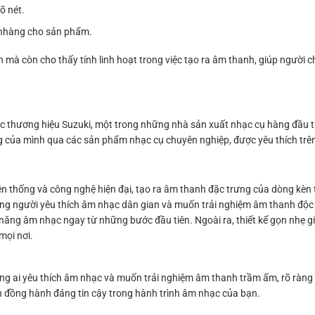
õ nét.
 nhàng cho sản phẩm.
mà còn cho thấy tính linh hoạt trong việc tạo ra âm thanh, giúp người c
 thương hiệu Suzuki, một trong những nhà sản xuất nhạc cụ hàng đầu th
g của mình qua các sản phẩm nhạc cụ chuyên nghiệp, được yêu thích trê
 thống và công nghệ hiện đại, tạo ra âm thanh đặc trưng của dòng kèn t
ững người yêu thích âm nhạc dân gian và muốn trải nghiệm âm thanh độc
ỹ năng âm nhạc ngay từ những bước đầu tiên. Ngoài ra, thiết kế gọn nhẹ 
mọi nơi.
g ai yêu thích âm nhạc và muốn trải nghiệm âm thanh trầm ấm, rõ ràng 
ạn đồng hành đáng tin cậy trong hành trình âm nhạc của bạn.