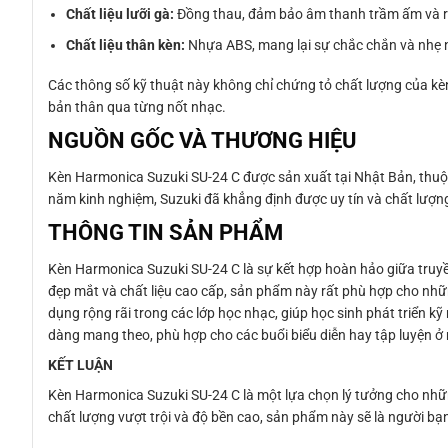
Chất liệu lưỡi gà:
Đồng thau, đảm bảo âm thanh trầm ấm và r
Chất liệu thân kèn:
Nhựa ABS, mang lại sự chắc chắn và nhẹ
Các thông số kỹ thuật này không chỉ chứng tỏ chất lượng của kèn 
bản thân qua từng nốt nhạc.
NGUỒN GỐC VÀ THƯƠNG HIỆU
Kèn Harmonica Suzuki SU-24 C được sản xuất tại Nhật Bản, thuộc
năm kinh nghiệm, Suzuki đã khẳng định được uy tín và chất lượn
THÔNG TIN SẢN PHẨM
Kèn Harmonica Suzuki SU-24 C là sự kết hợp hoàn hảo giữa truyền
đẹp mắt và chất liệu cao cấp, sản phẩm này rất phù hợp cho nh
dụng rộng rãi trong các lớp học nhạc, giúp học sinh phát triển k
dàng mang theo, phù hợp cho các buổi biểu diễn hay tập luyện ở 
KẾT LUẬN
Kèn Harmonica Suzuki SU-24 C là một lựa chọn lý tưởng cho nhữn
chất lượng vượt trội và độ bền cao, sản phẩm này sẽ là người b