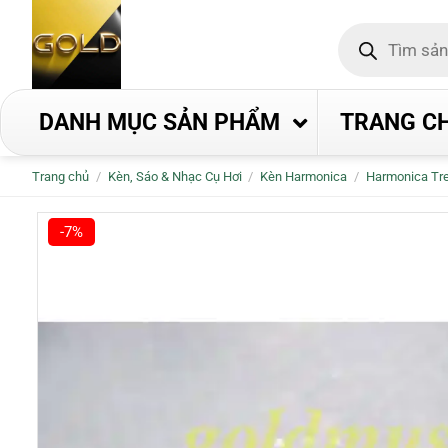
Bỏ
Tìm
qua
kiếm
nội
sản
phẩm
dung
DANH MỤC SẢN PHẨM
TRANG C
Trang chủ
/
Kèn, Sáo & Nhạc Cụ Hơi
/
Kèn Harmonica
/
Harmonica Tr
-7%