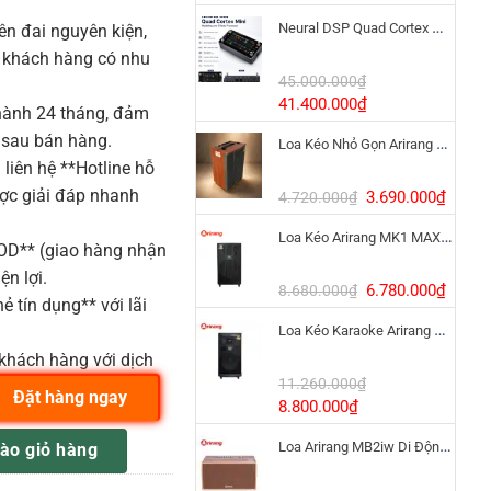
gốc
hiện
Neural DSP Quad Cortex Mini – Amp Modeler Cao Cấp
n đai nguyên kiện,
là:
tại
3.390.000₫.
là:
o khách hàng có nhu
1.900
45.000.000
₫
Giá
Giá
41.400.000
₫
ành 24 tháng, đảm
gốc
hiện
 sau bán hàng.
Loa Kéo Nhỏ Gọn Arirang MKS2.5 Bass 12 Inch
là:
tại
liên hệ **Hotline hỗ
45.000.000₫.
là:
41.400.000₫.
Giá
Giá
ược giải đáp nhanh
3.690.000
₫
4.720.000
₫
gốc
hiện
Loa Kéo Arirang MK1 MAX 1200W Pin LiFePo4
là:
tại
COD** (giao hàng nhận
4.720.000₫.
là:
ện lợi.
3.690
Giá
Giá
6.780.000
₫
8.680.000
₫
ẻ tín dụng** với lãi
gốc
hiện
Loa Kéo Karaoke Arirang MK6 MAX Bass 40cm
là:
tại
8.680.000₫.
là:
khách hàng với dịch
6.780
11.260.000
₫
Đặt hàng ngay
Giá
Giá
8.800.000
₫
gốc
hiện
 số lượng
Loa Arirang MB2iw Di Động 1200W Kèm Micro
ào giỏ hàng
là:
tại
11.260.000₫.
là: