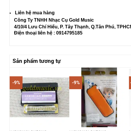
Liên hệ mua hàng
Công Ty TNHH Nhạc Cụ Gold Music
4/10/4 L
ưu Chí Hiếu, P. Tây Thạnh
, Q.Tân Phú, TPH
Điện thoại liên hệ : 0914795185
Sản phẩm tương tự
-9%
-9%