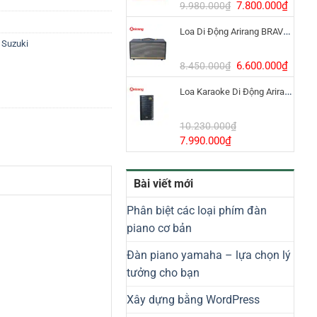
8.800.000₫.
Giá
Giá
7.800.000
₫
9.980.000
₫
gốc
hiện
Loa Di Động Arirang BRAVO 8 800W Có Micro
là:
tại
,
Suzuki
9.980.000₫.
là:
7.800
Giá
Giá
6.600.000
₫
8.450.000
₫
gốc
hiện
Loa Karaoke Di Động Arirang EDGE-X Model I
là:
tại
8.450.000₫.
là:
6.600
10.230.000
₫
Giá
Giá
7.990.000
₫
gốc
hiện
là:
tại
Bài viết mới
10.230.000₫.
là:
7.990.000₫.
Phân biệt các loại phím đàn
piano cơ bản
Đàn piano yamaha – lựa chọn lý
tưởng cho bạn
Xây dựng bằng WordPress