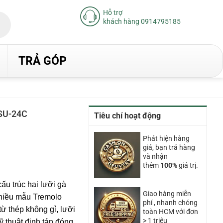
Hỗ trợ
khách hàng 0914795185
TRẢ GÓP
SU-24C
Tiêu chí hoạt động
Phát hiện hàng
giả, bạn trả hàng
00₫.
và nhận
thêm
100%
giá trị.
ấu trúc hai lưỡi gà
Giao hàng miễn
nhiều mẫu Tremolo
phí , nhanh chóng
từ thép không gỉ, lưỡi
toàn HCM với đơn
> 1 triệu
 thuật đinh tán đóng