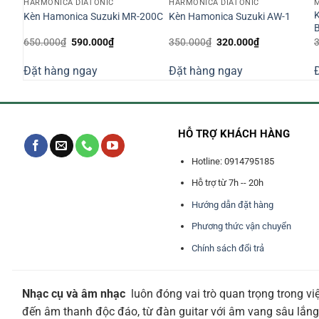
HARMONICA DIATONIC
HARMONICA DIATONIC
M
K
 32
Kèn Hamonica Suzuki MR-200C
Kèn Hamonica Suzuki AW-1
Giá
Giá
Giá
Giá
650.000
₫
590.000
₫
350.000
₫
320.000
₫
gốc
hiện
gốc
hiện
là:
tại
là:
tại
Đặt hàng ngay
Đặt hàng ngay
650.000₫.
là:
350.000₫.
là:
0₫.
590.000₫.
320.000₫.
HỖ TRỢ KHÁCH HÀNG
Hotline: 0914795185
Hỗ trợ từ 7h -- 20h
Hướng dẫn đặt hàng
Phương thức vận chuyển
Chính sách đổi trả
Nhạc cụ và âm nhạc
luôn đóng vai trò quan trọng trong vi
đến âm thanh độc đáo, từ đàn guitar với âm vang sâu lắng