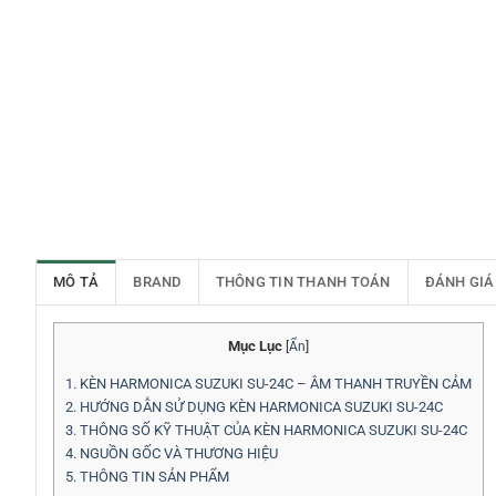
MÔ TẢ
BRAND
THÔNG TIN THANH TOÁN
ĐÁNH GIÁ
Mục Lục
[
Ẩn
]
1.
KÈN HARMONICA SUZUKI SU-24C – ÂM THANH TRUYỀN CẢM
2.
HƯỚNG DẪN SỬ DỤNG KÈN HARMONICA SUZUKI SU-24C
3.
THÔNG SỐ KỸ THUẬT CỦA KÈN HARMONICA SUZUKI SU-24C
4.
NGUỒN GỐC VÀ THƯƠNG HIỆU
5.
THÔNG TIN SẢN PHẨM