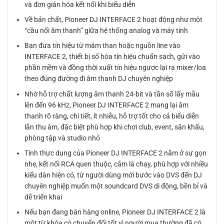
và đơn giản hóa kết nối khi biểu diễn
Về bản chất, Pioneer DJ INTERFACE 2 hoạt động như một
“cầu nối âm thanh” giữa hệ thống analog và máy tính
Bạn đưa tín hiệu từ mâm than hoặc nguồn line vào
INTERFACE 2, thiết bị số hóa tín hiệu chuẩn sạch, gửi vào
phần mềm và đồng thời xuất tín hiệu ngược lại ra mixer/loa
theo đúng đường đi âm thanh DJ chuyên nghiệp
Nhờ hỗ trợ chất lượng âm thanh 24-bit và tần số lấy mẫu
lên đến 96 kHz, Pioneer DJ INTERFACE 2 mang lại âm
thanh rõ ràng, chi tiết, ít nhiễu, hỗ trợ tốt cho cả biểu diễn
lẫn thu âm, đặc biệt phù hợp khi chơi club, event, sân khấu,
phòng tập và studio nhỏ
Tính thực dụng của Pioneer DJ INTERFACE 2 nằm ở sự gọn
nhẹ, kết nối RCA quen thuộc, cắm là chạy, phù hợp với nhiều
kiểu dàn hiện có, từ người dùng mới bước vào DVS đến DJ
chuyên nghiệp muốn một soundcard DVS di động, bền bỉ và
dễ triển khai
Nếu bạn đang bán hàng online, Pioneer DJ INTERFACE 2 là
một từ khóa có chuyển đổi tốt vì người mua thường đã có