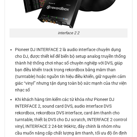
interface 2 2
Pioneer DJ INTERFACE 2 là audio interface chuyên dụng
cho DJ, được thiết kế để biến bộ setup analog truyền thống
thành hệ thống chơi nhạc số chuyên nghiệp với DVS, giúp
bạn điều khiển track trong rekordbox bằng mâm than
(turntable) hoặc nguồn tín hiệu điều khiển, giữ nguyên cảm
giác “vinyl” nhưng tận dụng toàn bộ sức mạnh của thư viện
nhạc số
Khi khách hàng tìm kiếm các từ khóa như Pioneer DJ
INTERFACE 2, sound card DVS, audio interface DVS
rekordbox, rekordbox DVS interface, card âm thanh cho
turntable, thiết bị DVS cho DJ scratch, INTERFACE 2 control
vinyl, INTERFACE 2 24-bit 96kHz, đây chính là nhóm nhu
cầu muốn nâng cấp chất lượng âm thanh, tối ưu độ ổn định