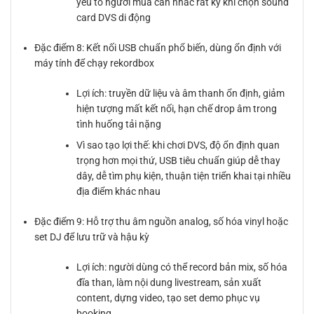
yếu tố người mua cân nhắc rất kỹ khi chọn sound
card DVS di động
Đặc điểm 8: Kết nối USB chuẩn phổ biến, dùng ổn định với
máy tính để chạy rekordbox
Lợi ích: truyền dữ liệu và âm thanh ổn định, giảm
hiện tượng mất kết nối, hạn chế drop âm trong
tình huống tải nặng
Vì sao tạo lợi thế: khi chơi DVS, độ ổn định quan
trọng hơn mọi thứ, USB tiêu chuẩn giúp dễ thay
dây, dễ tìm phụ kiện, thuận tiện triển khai tại nhiều
địa điểm khác nhau
Đặc điểm 9: Hỗ trợ thu âm nguồn analog, số hóa vinyl hoặc
set DJ để lưu trữ và hậu kỳ
Lợi ích: người dùng có thể record bản mix, số hóa
đĩa than, làm nội dung livestream, sản xuất
content, dựng video, tạo set demo phục vụ
booking