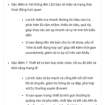
Đặc điểm 6: Hệ thống đèn LED báo tín hiệu và trạng thái
hoạt động trực quan
Lợi ích: kiểm tra nhanh đường tín hiệu vào/ra,
phát hiện lỗi cắm nhầm, thiếu tín hiệu, quá tải,
giúp thao tác set up nhanh và tự tin hơn khi biểu
diễn
Vì sao đáng tiền: khi bán cho DJ đi show, yếu tố
“nhìn là biết đúng hay sai” giúp tiết kiệm thời gian
soundcheck, giảm rủi ro sự cố trên sân khấu
Đặc điểm 7: Thiết kế vỏ kim loại chắc chắn, tối ưu độ bền và
khả năng mang đi
Lợi ích: bảo vệ bo mạch và cổng kết nối tốt hơn
khi di chuyển, giảm hư hỏng do va đập, phù hợp
với DJ thường xuyên đi event
Vì sao quan trọng: thiết bị nhỏ gọn thường bị
quăng vào túi phụ kiện, chất liệu và kết cấu bền là