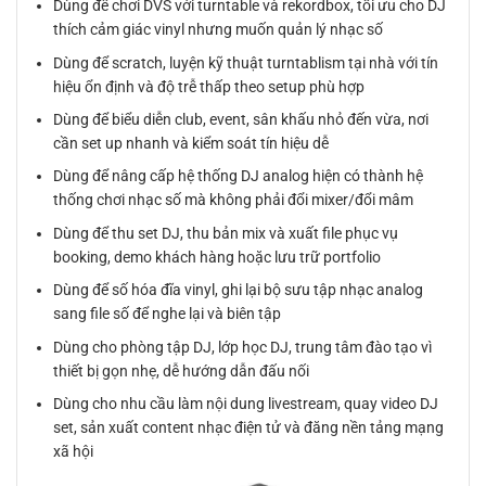
Dùng để chơi DVS với turntable và rekordbox, tối ưu cho DJ
thích cảm giác vinyl nhưng muốn quản lý nhạc số
Dùng để scratch, luyện kỹ thuật turntablism tại nhà với tín
hiệu ổn định và độ trễ thấp theo setup phù hợp
Dùng để biểu diễn club, event, sân khấu nhỏ đến vừa, nơi
cần set up nhanh và kiểm soát tín hiệu dễ
Dùng để nâng cấp hệ thống DJ analog hiện có thành hệ
thống chơi nhạc số mà không phải đổi mixer/đổi mâm
Dùng để thu set DJ, thu bản mix và xuất file phục vụ
booking, demo khách hàng hoặc lưu trữ portfolio
Dùng để số hóa đĩa vinyl, ghi lại bộ sưu tập nhạc analog
sang file số để nghe lại và biên tập
Dùng cho phòng tập DJ, lớp học DJ, trung tâm đào tạo vì
thiết bị gọn nhẹ, dễ hướng dẫn đấu nối
Dùng cho nhu cầu làm nội dung livestream, quay video DJ
set, sản xuất content nhạc điện tử và đăng nền tảng mạng
xã hội