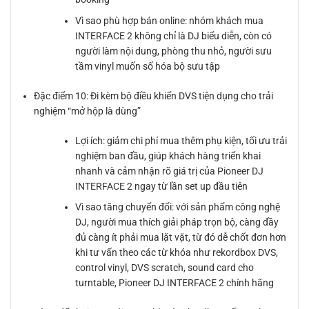
Vì sao phù hợp bán online: nhóm khách mua
INTERFACE 2 không chỉ là DJ biểu diễn, còn có
người làm nội dung, phòng thu nhỏ, người sưu
tầm vinyl muốn số hóa bộ sưu tập
Đặc điểm 10: Đi kèm bộ điều khiển DVS tiện dụng cho trải
nghiệm “mở hộp là dùng”
Lợi ích: giảm chi phí mua thêm phụ kiện, tối ưu trải
nghiệm ban đầu, giúp khách hàng triển khai
nhanh và cảm nhận rõ giá trị của Pioneer DJ
INTERFACE 2 ngay từ lần set up đầu tiên
Vì sao tăng chuyển đổi: với sản phẩm công nghệ
DJ, người mua thích giải pháp trọn bộ, càng đầy
đủ càng ít phải mua lặt vặt, từ đó dễ chốt đơn hơn
khi tư vấn theo các từ khóa như rekordbox DVS,
control vinyl, DVS scratch, sound card cho
turntable, Pioneer DJ INTERFACE 2 chính hãng