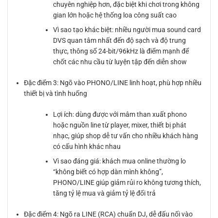
chuyên nghiệp hơn, đặc biệt khi chơi trong không
gian lớn hoặc hệ thống loa công suất cao
Vì sao tạo khác biệt: nhiều người mua sound card
DVS quan tâm nhất đến độ sạch và độ trung
thực, thông số 24-bit/96kHz là điểm mạnh để
chốt các nhu cầu từ luyện tập đến diễn show
Đặc điểm 3: Ngõ vào PHONO/LINE linh hoạt, phù hợp nhiều
thiết bị và tình huống
Lợi ích: dùng được với mâm than xuất phono
hoặc nguồn line từ player, mixer, thiết bị phát
nhạc, giúp shop dễ tư vấn cho nhiều khách hàng
có cấu hình khác nhau
Vì sao đáng giá: khách mua online thường lo
“không biết có hợp dàn mình không”,
PHONO/LINE giúp giảm rủi ro không tương thích,
tăng tỷ lệ mua và giảm tỷ lệ đổi trả
Đặc điểm 4: Ngõ ra LINE (RCA) chuẩn DJ, dễ đấu nối vào