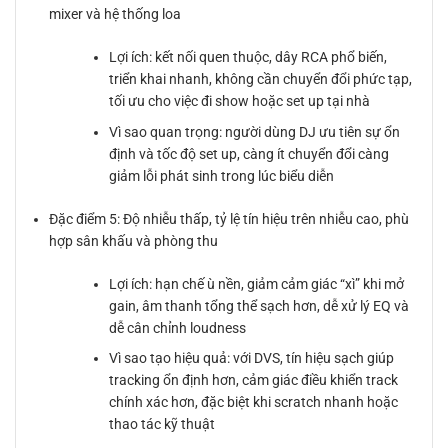
mixer và hệ thống loa
Lợi ích: kết nối quen thuộc, dây RCA phổ biến,
triển khai nhanh, không cần chuyển đổi phức tạp,
tối ưu cho việc đi show hoặc set up tại nhà
Vì sao quan trọng: người dùng DJ ưu tiên sự ổn
định và tốc độ set up, càng ít chuyển đổi càng
giảm lỗi phát sinh trong lúc biểu diễn
Đặc điểm 5: Độ nhiễu thấp, tỷ lệ tín hiệu trên nhiễu cao, phù
hợp sân khấu và phòng thu
Lợi ích: hạn chế ù nền, giảm cảm giác “xì” khi mở
gain, âm thanh tổng thể sạch hơn, dễ xử lý EQ và
dễ cân chỉnh loudness
Vì sao tạo hiệu quả: với DVS, tín hiệu sạch giúp
tracking ổn định hơn, cảm giác điều khiển track
chính xác hơn, đặc biệt khi scratch nhanh hoặc
thao tác kỹ thuật