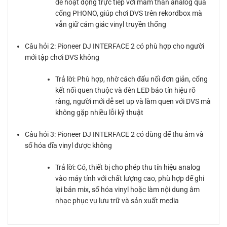
để hoạt động trực tiếp với mâm than analog qua
cổng PHONO, giúp chơi DVS trên rekordbox mà
vẫn giữ cảm giác vinyl truyền thống
Câu hỏi 2: Pioneer DJ INTERFACE 2 có phù hợp cho người
mới tập chơi DVS không
Trả lời: Phù hợp, nhờ cách đấu nối đơn giản, cổng
kết nối quen thuộc và đèn LED báo tín hiệu rõ
ràng, người mới dễ set up và làm quen với DVS mà
không gặp nhiều lỗi kỹ thuật
Câu hỏi 3: Pioneer DJ INTERFACE 2 có dùng để thu âm và
số hóa đĩa vinyl được không
Trả lời: Có, thiết bị cho phép thu tín hiệu analog
vào máy tính với chất lượng cao, phù hợp để ghi
lại bản mix, số hóa vinyl hoặc làm nội dung âm
nhạc phục vụ lưu trữ và sản xuất media