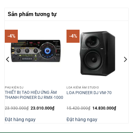
Sản phẩm tương tự
-4%
-4%
PHỤ KIỆN DJ
LOA KIỂM ÂM STUDIO
THIẾT BỊ TẠO HIỆU ỨNG ÂM
LOA PIONEER DJ VM-70
THANH PIONEER DJ RMX-1000
Giá
Giá
Giá
Giá
23.930.000
₫
23.010.000
₫
15.420.000
₫
14.830.000
₫
gốc
hiện
gốc
hiện
là:
tại
là:
tại
Đặt hàng ngay
Đặt hàng ngay
23.930.000₫.
là:
15.420.000₫.
là:
000₫.
23.010.000₫.
14.830.0