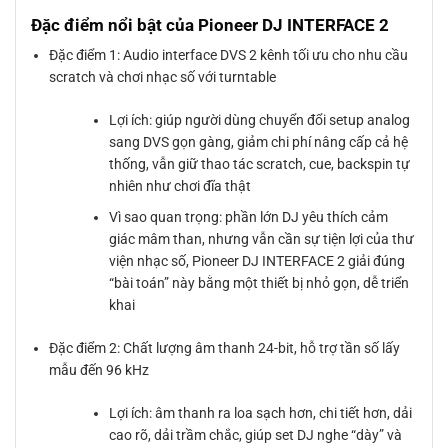
Đặc điểm nổi bật của Pioneer DJ INTERFACE 2
Đặc điểm 1: Audio interface DVS 2 kênh tối ưu cho nhu cầu
scratch và chơi nhạc số với turntable
Lợi ích: giúp người dùng chuyển đổi setup analog
sang DVS gọn gàng, giảm chi phí nâng cấp cả hệ
thống, vẫn giữ thao tác scratch, cue, backspin tự
nhiên như chơi đĩa thật
Vì sao quan trọng: phần lớn DJ yêu thích cảm
giác mâm than, nhưng vẫn cần sự tiện lợi của thư
viện nhạc số, Pioneer DJ INTERFACE 2 giải đúng
“bài toán” này bằng một thiết bị nhỏ gọn, dễ triển
khai
Đặc điểm 2: Chất lượng âm thanh 24-bit, hỗ trợ tần số lấy
mẫu đến 96 kHz
Lợi ích: âm thanh ra loa sạch hơn, chi tiết hơn, dải
cao rõ, dải trầm chắc, giúp set DJ nghe “dày” và