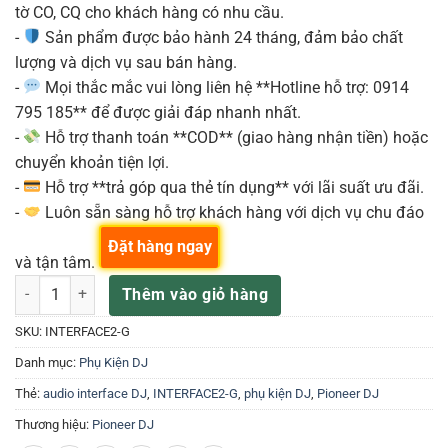
tờ CO, CQ cho khách hàng có nhu cầu.
-
Sản phẩm được bảo hành 24 tháng, đảm bảo chất
lượng và dịch vụ sau bán hàng.
-
Mọi thắc mắc vui lòng liên hệ **Hotline hỗ trợ: 0914
795 185** để được giải đáp nhanh nhất.
-
Hỗ trợ thanh toán **COD** (giao hàng nhận tiền) hoặc
chuyển khoản tiện lợi.
-
Hỗ trợ **trả góp qua thẻ tín dụng** với lãi suất ưu đãi.
-
Luôn sẵn sàng hỗ trợ khách hàng với dịch vụ chu đáo
Đặt hàng ngay
và tận tâm.
INTERFACE 2 số lượng
Thêm vào giỏ hàng
SKU:
INTERFACE2-G
Danh mục:
Phụ Kiện DJ
Thẻ:
audio interface DJ
,
INTERFACE2-G
,
phụ kiện DJ
,
Pioneer DJ
Thương hiệu:
Pioneer DJ