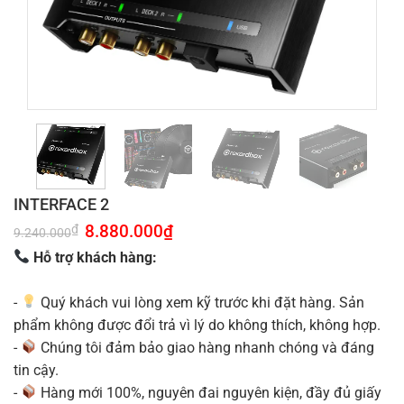
INTERFACE 2
Giá
8.880.000
₫
Giá
₫
9.240.000
gốc
hiện
là:
tại
Hỗ trợ khách hàng:
9.240.000₫.
là:
8.880.000₫.
-
Quý khách vui lòng xem kỹ trước khi đặt hàng. Sản
phẩm không được đổi trả vì lý do không thích, không hợp.
-
Chúng tôi đảm bảo giao hàng nhanh chóng và đáng
tin cậy.
-
Hàng mới 100%, nguyên đai nguyên kiện, đầy đủ giấy