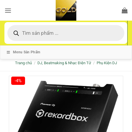
Bỏ
qua
nội
dung
Tìm
kiếm
sản
phẩm
Menu Sản Phẩm
Trang chủ
/
DJ, Beatmaking & Nhạc Điện Tử
/
Phụ Kiện DJ
-4%