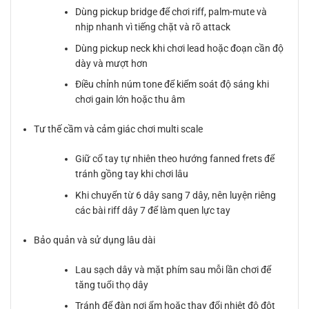
Dùng pickup bridge để chơi riff, palm-mute và
nhịp nhanh vì tiếng chặt và rõ attack
Dùng pickup neck khi chơi lead hoặc đoạn cần độ
dày và mượt hơn
Điều chỉnh núm tone để kiểm soát độ sáng khi
chơi gain lớn hoặc thu âm
Tư thế cầm và cảm giác chơi multi scale
Giữ cổ tay tự nhiên theo hướng fanned frets để
tránh gồng tay khi chơi lâu
Khi chuyển từ 6 dây sang 7 dây, nên luyện riêng
các bài riff dây 7 để làm quen lực tay
Bảo quản và sử dụng lâu dài
Lau sạch dây và mặt phím sau mỗi lần chơi để
tăng tuổi thọ dây
Tránh để đàn nơi ẩm hoặc thay đổi nhiệt độ đột