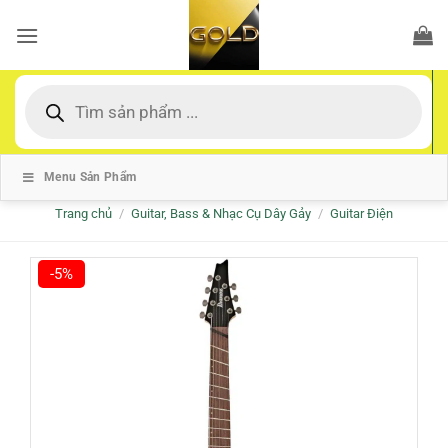
Bỏ
qua
nội
dung
Tìm
kiếm
sản
phẩm
Menu Sản Phẩm
Trang chủ
/
Guitar, Bass & Nhạc Cụ Dây Gảy
/
Guitar Điện
-5%