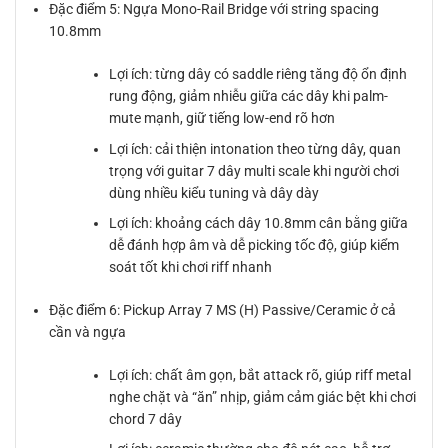
Đặc điểm 5: Ngựa Mono-Rail Bridge với string spacing
10.8mm
Lợi ích: từng dây có saddle riêng tăng độ ổn định
rung động, giảm nhiễu giữa các dây khi palm-
mute mạnh, giữ tiếng low-end rõ hơn
Lợi ích: cải thiện intonation theo từng dây, quan
trọng với guitar 7 dây multi scale khi người chơi
dùng nhiều kiểu tuning và dây dày
Lợi ích: khoảng cách dây 10.8mm cân bằng giữa
dễ đánh hợp âm và dễ picking tốc độ, giúp kiểm
soát tốt khi chơi riff nhanh
Đặc điểm 6: Pickup Array 7 MS (H) Passive/Ceramic ở cả
cần và ngựa
Lợi ích: chất âm gọn, bắt attack rõ, giúp riff metal
nghe chặt và “ăn” nhịp, giảm cảm giác bệt khi chơi
chord 7 dây