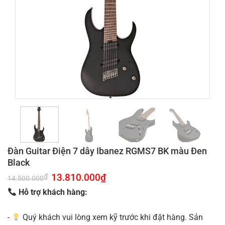
Đàn Guitar Điện 7 dây Ibanez RGMS7 BK màu Đen
Black
Giá
13.810.000
₫
Giá
₫
14.500.000
gốc
hiện
là:
tại
Hỗ trợ khách hàng:
14.500.000₫.
là:
13.810.000₫.
-
Quý khách vui lòng xem kỹ trước khi đặt hàng. Sản