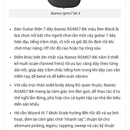
ibanez rgms7 bk 4
Đàn Guitar Điện 7 dây Ibanez RGMS7-BK màu Đen Black là
lựa chọn nổi bật cho người chơi cần một cây guitar 7 dây
hiện đại, tiếng trầm chặt, rõ nốt và giữ độ ổn định tốt khi
chơi nhạc nặng, riff tốc độ cao hoặc hạ tông sâu
Điểm khác biệt lớn nhất của Ibanez RGMS7-BK nằm ở thiết
kế multi scale (fanned frets) tối ưu lực căng dây theo từng
dải nốt, giúp dây trầm chắc tiếng hơn trong khi dây cao vẫn
mềm tay, dễ bend và dễ kiểm soát vibrato
Với cấu trúc thân solid body dáng RG quen thuộc, Ibanez
RGMS7-BK mang lại cảm giác ôm đàn gọn, dễ thao tác ở tư
thế ngồi lẫn đứng, phù hợp cho cả luyện tập tại nhà lẫn biểu
diễn sân khấu
Hệ cần Wizard III-7 Multi Scale hướng đến tốc độ và sự linh
hoạt, đem lại cảm giác chơi “nhanh tay”, thuận lợi cho
alternate picking, legato, tapping, sweep và các kỹ thuật