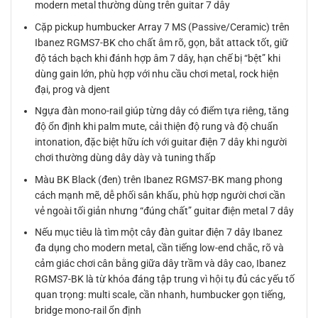
modern metal thường dùng trên guitar 7 dây
Cặp pickup humbucker Array 7 MS (Passive/Ceramic) trên
Ibanez RGMS7-BK cho chất âm rõ, gọn, bắt attack tốt, giữ
độ tách bạch khi đánh hợp âm 7 dây, hạn chế bị “bệt” khi
dùng gain lớn, phù hợp với nhu cầu chơi metal, rock hiện
đại, prog và djent
Ngựa đàn mono-rail giúp từng dây có điểm tựa riêng, tăng
độ ổn định khi palm mute, cải thiện độ rung và độ chuẩn
intonation, đặc biệt hữu ích với guitar điện 7 dây khi người
chơi thường dùng dây dày và tuning thấp
Màu BK Black (đen) trên Ibanez RGMS7-BK mang phong
cách mạnh mẽ, dễ phối sân khấu, phù hợp người chơi cần
vẻ ngoài tối giản nhưng “đúng chất” guitar điện metal 7 dây
Nếu mục tiêu là tìm một cây đàn guitar điện 7 dây Ibanez
đa dụng cho modern metal, cần tiếng low-end chắc, rõ và
cảm giác chơi cân bằng giữa dây trầm và dây cao, Ibanez
RGMS7-BK là từ khóa đáng tập trung vì hội tụ đủ các yếu tố
quan trọng: multi scale, cần nhanh, humbucker gọn tiếng,
bridge mono-rail ổn định