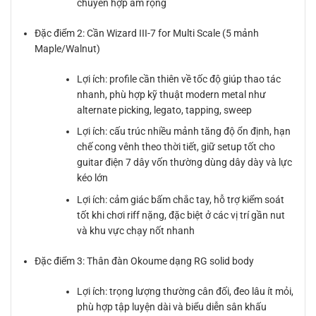
chuyển hợp âm rộng
Đặc điểm 2: Cần Wizard III-7 for Multi Scale (5 mảnh
Maple/Walnut)
Lợi ích: profile cần thiên về tốc độ giúp thao tác
nhanh, phù hợp kỹ thuật modern metal như
alternate picking, legato, tapping, sweep
Lợi ích: cấu trúc nhiều mảnh tăng độ ổn định, hạn
chế cong vênh theo thời tiết, giữ setup tốt cho
guitar điện 7 dây vốn thường dùng dây dày và lực
kéo lớn
Lợi ích: cảm giác bấm chắc tay, hỗ trợ kiểm soát
tốt khi chơi riff nặng, đặc biệt ở các vị trí gần nut
và khu vực chạy nốt nhanh
Đặc điểm 3: Thân đàn Okoume dạng RG solid body
Lợi ích: trọng lượng thường cân đối, đeo lâu ít mỏi,
phù hợp tập luyện dài và biểu diễn sân khấu