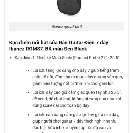
ibanez rgms7 bk 3
Đặc điểm nổi bật của Đàn Guitar Điện 7 dây
Ibanez RGMS7-BK màu Đen Black
Đặc điểm 1: Thiết kế Multi-Scale (Fanned Frets) 27”–25.5”
Lợi ích: tăng lực căng cho dây 7 giúp tiếng trầm
chặt, rõ nốt, đánh palm-mute dày nhưng vẫn gọn,
giảm hiện tượng nốt bị “mờ” khi chơi gain lớn
Lợi ích: dây cao giữ cảm giác quen tay như 25.5”,
dễ bend, dễ chơi lead, không bị cứng quá như khi
dùng scale dài cho toàn bộ dây
Lợi ích: cân bằng cảm giác lực tay giữa các dây,
giúp người chơi guitar 7 dây thích nghi nhanh,
đặc biệt hữu ích khi luyện tập tốc độ cao và