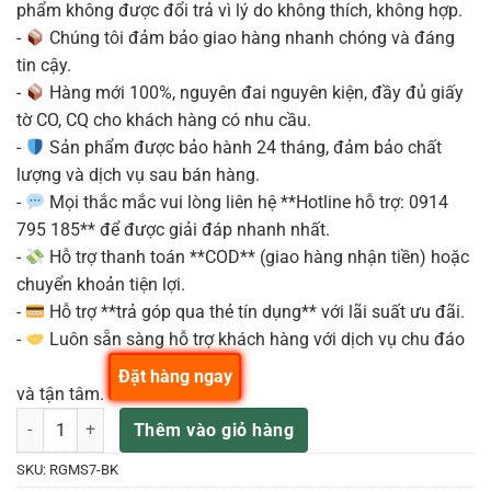
phẩm không được đổi trả vì lý do không thích, không hợp.
-
Chúng tôi đảm bảo giao hàng nhanh chóng và đáng
tin cậy.
-
Hàng mới 100%, nguyên đai nguyên kiện, đầy đủ giấy
tờ CO, CQ cho khách hàng có nhu cầu.
-
Sản phẩm được bảo hành 24 tháng, đảm bảo chất
lượng và dịch vụ sau bán hàng.
-
Mọi thắc mắc vui lòng liên hệ **Hotline hỗ trợ: 0914
795 185** để được giải đáp nhanh nhất.
-
Hỗ trợ thanh toán **COD** (giao hàng nhận tiền) hoặc
chuyển khoản tiện lợi.
-
Hỗ trợ **trả góp qua thẻ tín dụng** với lãi suất ưu đãi.
-
Luôn sẵn sàng hỗ trợ khách hàng với dịch vụ chu đáo
Đặt hàng ngay
và tận tâm.
Đàn Guitar Điện 7 dây Ibanez RGMS7 BK màu Đen Black số lượng
Thêm vào giỏ hàng
SKU:
RGMS7-BK