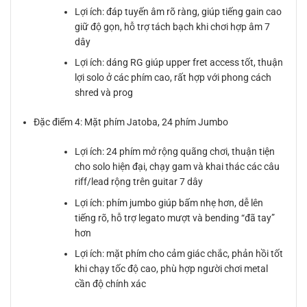
Lợi ích: đáp tuyến âm rõ ràng, giúp tiếng gain cao
giữ độ gọn, hỗ trợ tách bạch khi chơi hợp âm 7
dây
Lợi ích: dáng RG giúp upper fret access tốt, thuận
lợi solo ở các phím cao, rất hợp với phong cách
shred và prog
Đặc điểm 4: Mặt phím Jatoba, 24 phím Jumbo
Lợi ích: 24 phím mở rộng quãng chơi, thuận tiện
cho solo hiện đại, chạy gam và khai thác các câu
riff/lead rộng trên guitar 7 dây
Lợi ích: phím jumbo giúp bấm nhẹ hơn, dễ lên
tiếng rõ, hỗ trợ legato mượt và bending “đã tay”
hơn
Lợi ích: mặt phím cho cảm giác chắc, phản hồi tốt
khi chạy tốc độ cao, phù hợp người chơi metal
cần độ chính xác