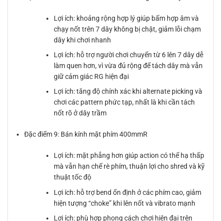
Lợi ích: khoảng rộng hợp lý giúp bấm hợp âm và
chạy nốt trên 7 dây không bị chật, giảm lỗi chạm
dây khi chơi nhanh
Lợi ích: hỗ trợ người chơi chuyển từ 6 lên 7 dây dễ
làm quen hơn, vì vừa đủ rộng để tách dây mà vẫn
giữ cảm giác RG hiện đại
Lợi ích: tăng độ chính xác khi alternate picking và
chơi các pattern phức tạp, nhất là khi cần tách
nốt rõ ở dây trầm
Đặc điểm 9: Bán kính mặt phím 400mmR
Lợi ích: mặt phẳng hơn giúp action có thể hạ thấp
mà vẫn hạn chế rè phím, thuận lợi cho shred và kỹ
thuật tốc độ
Lợi ích: hỗ trợ bend ổn định ở các phím cao, giảm
hiện tượng “choke” khi lên nốt và vibrato mạnh
Lợi ích: phù hợp phong cách chơi hiện đại trên