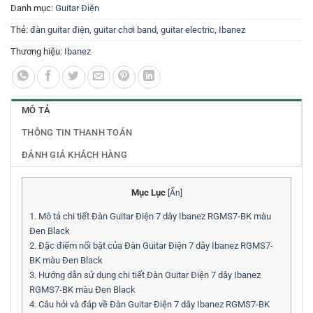
Danh mục:
Guitar Điện
Thẻ:
đàn guitar điện
,
guitar chơi band
,
guitar electric
,
Ibanez
Thương hiệu:
Ibanez
MÔ TẢ
THÔNG TIN THANH TOÁN
ĐÁNH GIÁ KHÁCH HÀNG
Mục Lục
[
Ẩn
]
1.
Mô tả chi tiết Đàn Guitar Điện 7 dây Ibanez RGMS7-BK màu
Đen Black
2.
Đặc điểm nổi bật của Đàn Guitar Điện 7 dây Ibanez RGMS7-
BK màu Đen Black
3.
Hướng dẫn sử dụng chi tiết Đàn Guitar Điện 7 dây Ibanez
RGMS7-BK màu Đen Black
4.
Câu hỏi và đáp về Đàn Guitar Điện 7 dây Ibanez RGMS7-BK