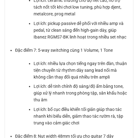
Lợi ích: ceramic thường cho độ nét cao, hỗ trợ
tách nốt tốt khi chơi low tuning, phù hợp djent,
metalcore, prog metal
Lợi ích: pickup passive dễ phối với nhiều amp và
pedal, từ clean sáng đến high-gain dày, giúp
Ibanez RGMS7-BK linh hoạt trong nhiều set nhạc
Đặc điểm 7: 5-way switching cùng 1 Volume, 1 Tone
Lợi ích: nhiều lựa chọn tiếng ngay trên đàn, thuận
tiện chuyển từ rhythm dày sang lead nổi mà
không cần thay đổi quá nhiều trên ampli
Lợi ích: dễ tinh chỉnh độ sáng/độ ấm bằng tone,
giúp xử lý nhanh trong phòng tập, sân khấu hoặc
thu âm
Lợi ích: bố cục điều khiển tối giản giúp thao tác
nhanh khi biểu diễn, giảm thao tác rườm rà, tập
trung vào cảm giác chơi
Đặc điểm 8: Nut width 48mm tối ưu cho guitar 7 dây