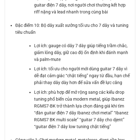
guitar điện 7 dây, nơi người chơi thường kết hợp
riff nặng và lead nhanh trong cùng bài
Đặc điểm 10: Bộ dây xuất xưởng tối ưu cho 7 dây và tuning
tiêu chuẩn
Lợi ích: gauge có dây 7 dày giúp tiếng trầm chắc,
giảm lỏng dây, giữ cao độ ổn định khi đánh mạnh
và palm-mute
Lợi ích: tối ưu cho người mới dùng guitar 7 dây vì
dễ đạt cảm giác “chặt tiếng” ngay từ đầu, hạn chế
phải thay dây dày hơn để sửa vấn đề lực căng
Lợi ích: phù hợp để mở rộng sang các kiểu drop
tuning phổ biến của modern metal, giúp Ibanez
RGMS7-BK trở thành lựa chọn đáng giá khi tìm
“đàn guitar điện 7 dây Ibanez chơi metal” “Ibanez
RGMS7 BK multi scale” “guitar 7 dây cho djent”
“guitar điện 7 dây low tuning chặt tiếng”
Công việc 1: Chơi modern metal, metalcore, djent cần low-