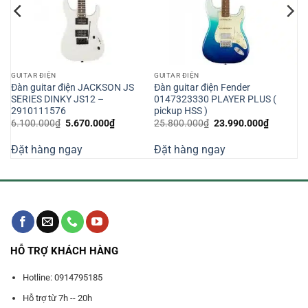
GUITAR ĐIỆN
GUITAR ĐIỆN
2T
Đàn guitar điện JACKSON JS
Đàn guitar điện Fender
IN
SERIES DINKY JS12 –
0147323330 PLAYER PLUS (
2910111576
pickup HSS )
Giá
Giá
Giá
Giá
6.100.000
₫
5.670.000
₫
25.800.000
₫
23.990.000
₫
gốc
hiện
gốc
hiện
là:
tại
là:
tại
Đặt hàng ngay
Đặt hàng ngay
6.100.000₫.
là:
25.800.000₫.
là:
000₫.
5.670.000₫.
23.990.0
HỖ TRỢ KHÁCH HÀNG
Hotline: 0914795185
Hỗ trợ từ 7h -- 20h