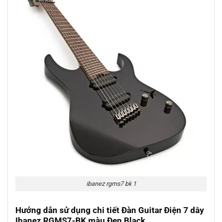
ibanez rgms7 bk 1
Hướng dẫn sử dụng chi tiết Đàn Guitar Điện 7 dây
Ibanez RGMS7-BK màu Đen Black