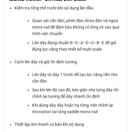
Kiểm tra tổng thể trước khi sử dụng lần đầu
Quan sát cần đàn, phím đàn, khóa đàn và ngựa
mono-rail để đảm bảo không có lỏng vít sau quá
trình vận chuyển
Lên dây đúng chuẩn B–E–A–D–G–B–E để giữ
đúng lực căng theo thiết kế multi scale
Cách lên dây và giữ ổn định tuning
Lên dây từ dây 7 trước để tạo lực căng nền cho
cần đàn
Sau khi lên đủ cao độ, kéo giãn nhẹ từng dây rồi
chỉnh lại tuning để dây nhanh ổn định
Khi dùng dây dày hoặc hạ tông, nên chỉnh lại
intonation tại từng saddle mono-rail
Thiết lập âm thanh cơ bản khi sử dụng